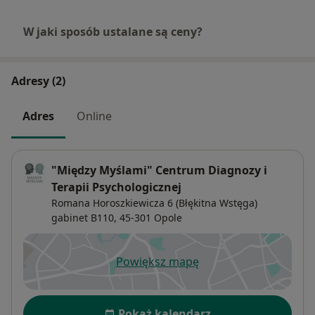
W jaki sposób ustalane są ceny?
Adresy (2)
Adres
Online
"Między Myślami" Centrum Diagnozy i
Terapii Psychologicznej
Romana Horoszkiewicza 6 (Błękitna Wstęga)
gabinet B110,
45-301
Opole
Powiększ mapę
otwiera się w nowej karcie
Dostępność
Pokaż kalendarz