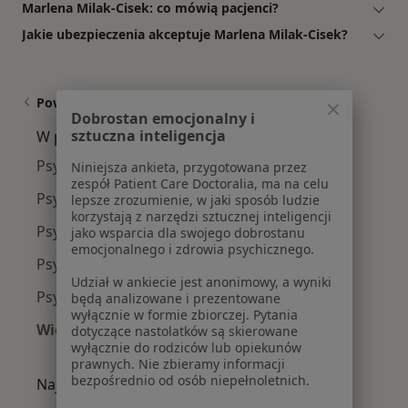
Marlena Milak-Cisek: co mówią pacjenci?
Jakie ubezpieczenia akceptuje Marlena Milak-Cisek?
Powiązane wyszukiwania
Dobrostan emocjonalny i
sztuczna inteligencja
W pobliżu Opola
Psycholodzy w Nysie
Niniejsza ankieta, przygotowana przez
zespół Patient Care Doctoralia, ma na celu
Psycholodzy w Kędzierzynie-Koźlu
lepsze zrozumienie, w jaki sposób ludzie
korzystają z narzędzi sztucznej inteligencji
Psycholodzy w Brzegu
jako wsparcia dla swojego dobrostanu
emocjonalnego i zdrowia psychicznego.
Psycholodzy w Kluczborku
Udział w ankiecie jest anonimowy, a wyniki
Psycholodzy w Strzelcach Opolskich
będą analizowane i prezentowane
wyłącznie w formie zbiorczej. Pytania
Więcej (12)
dotyczące nastolatków są skierowane
wyłącznie do rodziców lub opiekunów
Więcej w kategorii: W pobliżu Opola
prawnych. Nie zbieramy informacji
bezpośrednio od osób niepełnoletnich.
Najczęście leczone choroby