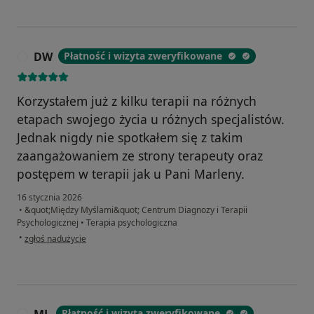
DW
Płatność i wizyta zweryfikowane
D
Korzystałem już z kilku terapii na różnych
etapach swojego życia u różnych specjalistów.
Jednak nigdy nie spotkałem się z takim
zaangażowaniem ze strony terapeuty oraz
postępem w terapii jak u Pani Marleny.
16 stycznia 2026
•
&quot;Między Myślami&quot; Centrum Diagnozy i Terapii
Psychologicznej
•
Terapia psychologiczna
w opinii użytkownika DW
•
zgłoś nadużycie
Płatność i wizyta zweryfikowane
M