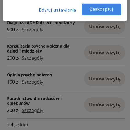
Umów wizytę
200 zł
Szczegóły
Zaakceptuj
Edytuj ustawienia
Diagnoza ADHD dzieci i młodzieży
Umów wizytę
900 zł
Szczegóły
Konsultacja psychologiczna dla
dzieci i młodzieży
Umów wizytę
200 zł
Szczegóły
Opinia psychologiczna
Umów wizytę
100 zł
Szczegóły
Poradnictwo dla rodziców i
opiekunów
Umów wizytę
200 zł
Szczegóły
+ 4 usługi