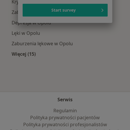
Kryzys emocjonalny w Opolu
Start survey
Zaburzenia nastroju w Opolu
Depresja w Opolu
Lęki w Opolu
Zaburzenia lękowe w Opolu
Więcej (15)
Więcej w kategorii: Najczęście leczone chorob
Serwis
Regulamin
Polityka prywatności pacjentów
Polityka prywatności profesjonalistów