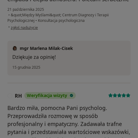
21 października 2025
•
&quot;Między Myślami&quot; Centrum Diagnozy i Terapii
Psychologicznej
•
Konsultacja psychologiczna
w opinii użytkownika MK
•
zgłoś nadużycie
mgr Marlena Milak-Cisek
Dziękuje za opinię!
15 grudnia 2025
RH
Weryfikacja wizyty
R
Bardzo miła, pomocna Pani psycholog.
Przeprowadziła rozmowę w sposób
profesjonalny i empatyczny. Zadawała trafne
pytania i przedstawiała wartościowe wskazówki,