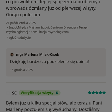
co pozwoliło mi lepiej spojrzeć na problemy i
wprowadzić zmiany już od pierwszej wizyty.
Gorąco polecam
21 października 2025
•
&quot;Między Myślami&quot; Centrum Diagnozy i Terapii
Psychologicznej
•
Konsultacja psychologiczna
w opinii użytkownika RH
•
zgłoś nadużycie
mgr Marlena Milak-Cisek
Dziękuję bardzo za podzielenie się opinią!
15 grudnia 2025
SC
Weryfikacja wizyty
S
Byłem już u kilku specjalistów, ale teraz u Pani
Marleny poczułem się wysłuchany. Doszliśmy