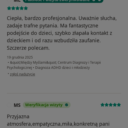
ML
Ciepła, bardzo profesjonalna. Uważnie słucha,
zadaje trafne pytania. Ma fantastyczne
podejście do dzieci, szybko złapała kontakt z
dzieckiem i od razu wzbudziła zaufanie.
Szczerze polecam.
19 grudnia 2025
•
&quot;Między Myślami&quot; Centrum Diagnozy i Terapii
Psychologicznej
•
Diagnoza ADHD dzieci i młodzieży
w opinii użytkownika ML
•
zgłoś nadużycie
MS
Weryfikacja wizyty
M
Przyjazna
atmosfera,empatyczna,miła,konkretną pani