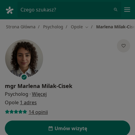
Me
Czego szukasz?
Strona Główna
Psycholog
Opole
Marlena Milak-Cis
Zmień miasto
mgr
Marlena Milak-Cisek
O specjalizacjach
Psycholog
·
Więcej
Opole
1 adres
14 opinii
Umów wizytę