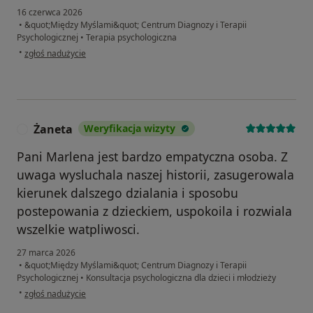
16 czerwca 2026
•
&quot;Między Myślami&quot; Centrum Diagnozy i Terapii
Psychologicznej
•
Terapia psychologiczna
w opinii użytkownika zuzanna
•
zgłoś nadużycie
Żaneta
Weryfikacja wizyty
Ż
Pani Marlena jest bardzo empatyczna osoba. Z
uwaga wysluchala naszej historii, zasugerowala
kierunek dalszego dzialania i sposobu
postepowania z dzieckiem, uspokoila i rozwiala
wszelkie watpliwosci.
27 marca 2026
•
&quot;Między Myślami&quot; Centrum Diagnozy i Terapii
Psychologicznej
•
Konsultacja psychologiczna dla dzieci i młodzieży
w opinii użytkownika Żaneta
•
zgłoś nadużycie