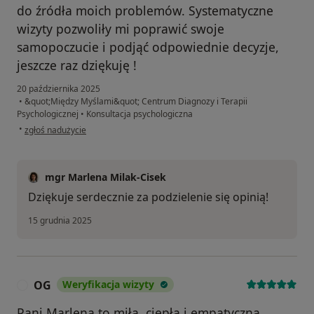
do źródła moich problemów. Systematyczne
wizyty pozwoliły mi poprawić swoje
samopoczucie i podjąć odpowiednie decyzje,
jeszcze raz dziękuję !
20 października 2025
•
&quot;Między Myślami&quot; Centrum Diagnozy i Terapii
Psychologicznej
•
Konsultacja psychologiczna
w opinii użytkownika SC
•
zgłoś nadużycie
mgr Marlena Milak-Cisek
Dziękuje serdecznie za podzielenie się opinią!
15 grudnia 2025
OG
Weryfikacja wizyty
O
Pani Marlena to miła, ciepła i empatyczna