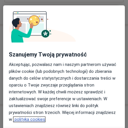
Pokaż więcej
o doświadczeniu
Aktualności
mgr Marlena Milak-Cisek
Romana Horoszkiewicza 6 (Błękitna Wstęga)
Szanujemy Twoją prywatność
gabinet B110, 45-301 Opole
Akceptując, pozwalasz nam i naszym partnerom używać
Na pierwszą wizytę dotyczącą dziecka lub
plików cookie (lub podobnych technologii) do zbierania
nastolatka zapraszam wyłącznie
danych do celów statystycznych i dostarczania treści w
rodziców/opiekunów dziecka.
oparciu o Twoje zwyczaje przeglądania stron
internetowych. W każdej chwili możesz sprawdzić i
09/09/2025
zaktualizować swoje preferencje w ustawieniach. W
ustawieniach znajdziesz również linki do polityk
prywatności stron trzecich. Więcej informacji znajdziesz
Usługi i ceny
w
polityka cookies
Konsultacja psychologiczna