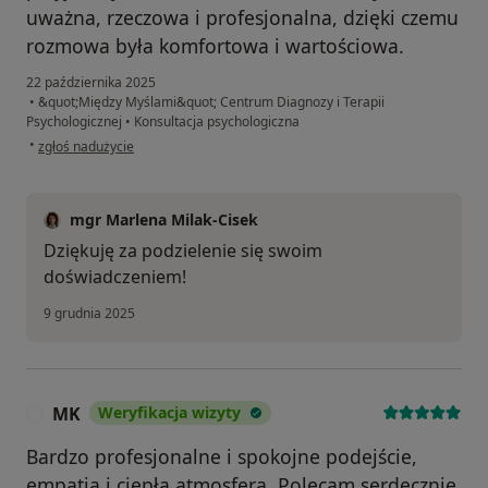
uważna, rzeczowa i profesjonalna, dzięki czemu
rozmowa była komfortowa i wartościowa.
22 października 2025
•
&quot;Między Myślami&quot; Centrum Diagnozy i Terapii
Psychologicznej
•
Konsultacja psychologiczna
w opinii użytkownika Patrycja
•
zgłoś nadużycie
mgr Marlena Milak-Cisek
Dziękuję za podzielenie się swoim
doświadczeniem!
9 grudnia 2025
MK
Weryfikacja wizyty
M
Bardzo profesjonalne i spokojne podejście,
empatia i ciepła atmosfera. Polecam serdecznie