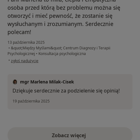
osoba przed którą bez problemu można się
otworzyć i mieć pewność, że zostanie się
wysłuchanym i zrozumianym. Serdecznie
polecam!
13 października 2025
•
&quot;Między Myślami&quot; Centrum Diagnozy i Terapii
Psychologicznej
•
Konsultacja psychologiczna
w opinii użytkownika OG
•
zgłoś nadużycie
mgr Marlena Milak-Cisek
Dziękuje serdecznie za podzielenie się opinią!
19 października 2025
Zobacz więcej
opinie powyżej