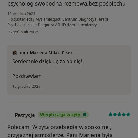
psycholog,swobodna rozmowa,bez pośpiechu
13 grudnia 2025
•
&quot;Między Myślami&quot; Centrum Diagnozy i Terapii
Psychologicznej
•
Diagnoza ADHD dzieci i młodzieży
w opinii użytkownika MS
•
zgłoś nadużycie
mgr Marlena Milak-Cisek
Serdecznie dziękuję za opinię!
Pozdrawiam
15 grudnia 2025
Patrycja
Weryfikacja wizyty
P
Polecam! Wizyta przebiegła w spokojnej,
przyjaznej atmosferze. Pani Marlena była