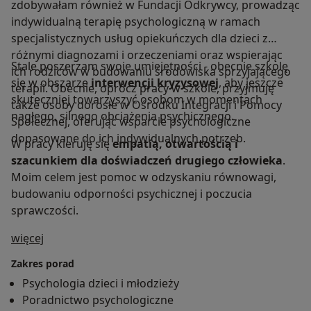
zdobywałam również w Fundacji Odkrywcy, prowadząc
indywidualną terapię psychologiczną w ramach
specjalistycznych usług opiekuńczych dla dzieci z
różnymi diagnozami i orzeczeniami oraz wspierając
Stale poszerzam swoje umiejętności - obecnie szkolę
ich rodziców w budowaniu środowiska sprzyjającego
się w obszarze
interwencji kryzysowej
, aby jeszcze
terapii. Obecnie, oprócz pracy w szkole, przyjmuję
skuteczniej towarzyszyć osobom w momentach
także osoby dorosłe w Ośrodku Integracji i Pomocy
nagłego, silnego obciążenia psychicznego.
Społecznej, oferując wsparcie psychologiczne
dopasowane do ich indywidualnych potrzeb.
W pracy kieruję się
empatią, otwartością i
szacunkiem dla doświadczeń drugiego człowieka
.
Moim celem jest pomoc w odzyskaniu równowagi,
budowaniu odporności psychicznej i poczucia
sprawczości.
O mnie
więcej
Zakres porad
Psychologia dzieci i młodzieży
Poradnictwo psychologiczne