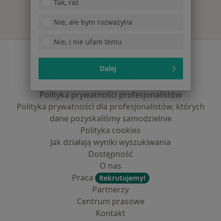
Tak, raz
Nie, ale bym rozważył/a
Nie, i nie ufam temu
Serwis
Dalej
Regulamin
Polityka prywatności pacjentów
Polityka prywatności profesjonalistów
Polityka prywatności dla profesjonalistów, których
dane pozyskaliśmy samodzielnie
Polityka cookies
Jak działają wyniki wyszukiwania
Dostępność
O nas
Praca
Rekrutujemy!
Partnerzy
Centrum prasowe
Kontakt