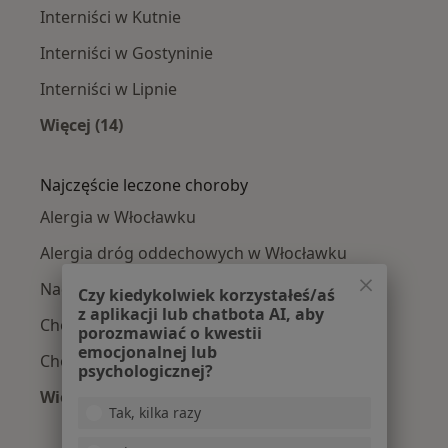
Interniści w Kutnie
Interniści w Gostyninie
Interniści w Lipnie
Więcej (14)
Więcej w kategorii: W pobliżu Włocławka
Najczęście leczone choroby
Alergia w Włocławku
Alergia dróg oddechowych w Włocławku
Nadciśnienie tętnicze w Włocławku
Czy kiedykolwiek korzystałeś/aś
z aplikacji lub chatbota AI, aby
Choroba niedokrwienna serca w Włocławku
porozmawiać o kwestii
emocjonalnej lub
Choroba wieńcowa w Włocławku
psychologicznej?
Więcej (13)
Tak, kilka razy
Więcej w kategorii: Najczęście leczone chorob