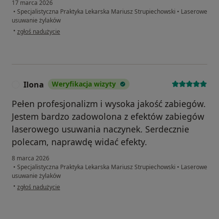
17 marca 2026
•
Specjalistyczna Praktyka Lekarska Mariusz Strupiechowski
•
Laserowe
usuwanie żylaków
w opinii użytkownika Pacjent
•
zgłoś nadużycie
Ilona
Weryfikacja wizyty
I
Pełen profesjonalizm i wysoka jakość zabiegów.
Jestem bardzo zadowolona z efektów zabiegów
laserowego usuwania naczynek. Serdecznie
polecam, naprawdę widać efekty.
8 marca 2026
•
Specjalistyczna Praktyka Lekarska Mariusz Strupiechowski
•
Laserowe
usuwanie żylaków
w opinii użytkownika Ilona
•
zgłoś nadużycie