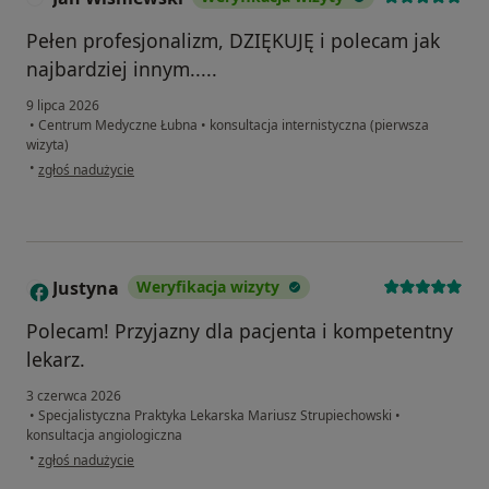
Pełen profesjonalizm, DZIĘKUJĘ i polecam jak
najbardziej innym.....
9 lipca 2026
•
Centrum Medyczne Łubna
•
konsultacja internistyczna (pierwsza
wizyta)
w opinii użytkownika Jan Wiśniewski
•
zgłoś nadużycie
Justyna
Weryfikacja wizyty
J
Polecam! Przyjazny dla pacjenta i kompetentny
lekarz.
3 czerwca 2026
•
Specjalistyczna Praktyka Lekarska Mariusz Strupiechowski
•
konsultacja angiologiczna
w opinii użytkownika Justyna
•
zgłoś nadużycie