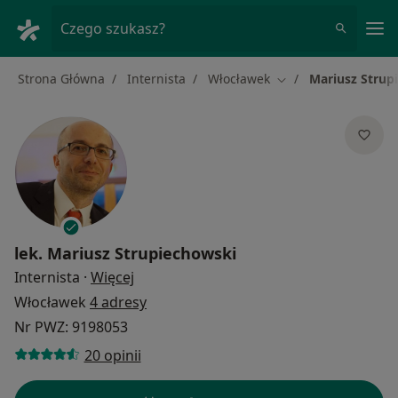
Me
Czego szukasz?
Strona Główna
Internista
Włocławek
Mariusz Strup
Zmień miasto
lek.
Mariusz Strupiechowski
O specjalizacjach
Internista
·
Więcej
Włocławek
4 adresy
Nr PWZ: 9198053
20 opinii