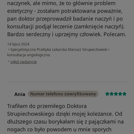
naczynek, ale mimo, że to głównie problem
estetyczny - zostałam potraktowana poważnie,
pan doktor przeprowadził badanie naczyń i po
konsultacji podjął leczenie (zamknięcie naczyń).
Bardzo serdeczny i uprzejmy człowiek. Polecam.
14 lipca 2024
•
Specjalistyczna Praktyka Lekarska Mariusz Strupiechowski
•
konsultacja angiologiczna
w opinii użytkownika B.W.
•
zgłoś nadużycie
Ania
Numer telefonu zweryfikowany
A
Trafiłam do przemiłego Doktora
Strupiechowskiego dzięki mojej koleżance. Od
dłuższego czasu borykałam się z pajączkami na
nogach co było powodem u mnie sporych