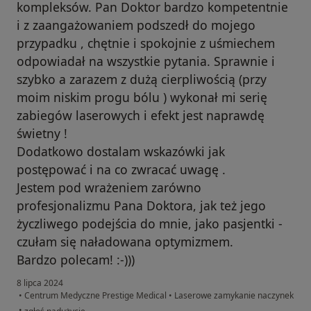
kompleksów. Pan Doktor bardzo kompetentnie
i z zaangażowaniem podszedł do mojego
przypadku , chętnie i spokojnie z uśmiechem
odpowiadał na wszystkie pytania. Sprawnie i
szybko a zarazem z dużą cierpliwością (przy
moim niskim progu bólu ) wykonał mi serię
zabiegów laserowych i efekt jest naprawdę
świetny !
Dodatkowo dostalam wskazówki jak
postępować i na co zwracać uwagę .
Jestem pod wrażeniem zarówno
profesjonalizmu Pana Doktora, jak też jego
życzliwego podejścia do mnie, jako pasjentki -
czułam się naładowana optymizmem.
Bardzo polecam! :-)))
8 lipca 2024
•
Centrum Medyczne Prestige Medical
•
Laserowe zamykanie naczynek
w opinii użytkownika Ania
•