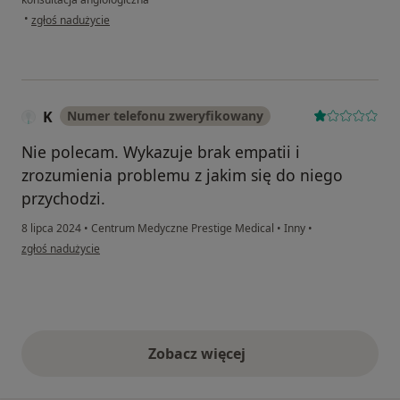
w opinii użytkownika Elżbieta Gadomska
•
zgłoś nadużycie
K
Numer telefonu zweryfikowany
Nie polecam. Wykazuje brak empatii i
zrozumienia problemu z jakim się do niego
przychodzi.
8 lipca 2024
•
Centrum Medyczne Prestige Medical
•
Inny
•
w opinii użytkownika K
zgłoś nadużycie
Zobacz więcej
opinie powyżej