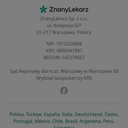
Kontakt
ZnanyLekarz - Strona główna
ZnanyLekarz Sp. z o.o.
ul. Kolejowa 5/7
01-217 Warszawa, Polska
NIP: ⁠7010224868
KRS: ⁠0000347997
REGON: ⁠142276657
Sąd Rejonowy dla m.st. Warszawy w Warszawie XII
Wydział Gospodarczy KRS
Facebook
otwiera się w nowej karcie
otwiera się w nowej karcie
otwiera się w nowej karcie
otwiera się w nowej karcie
otwiera się w nowej karci
otwiera się
otwi
Polska
,
Türkiye
,
España
,
Italia
,
Deutschland
,
Česko
,
otwiera się w nowej karcie
otwiera się w nowej karcie
otwiera się w nowej karcie
otwiera się w nowej kar
otwiera się 
otwier
Portugal
,
México
,
Chile
,
Brasil
,
Argentina
,
Perú
,
otwiera się w nowej karc