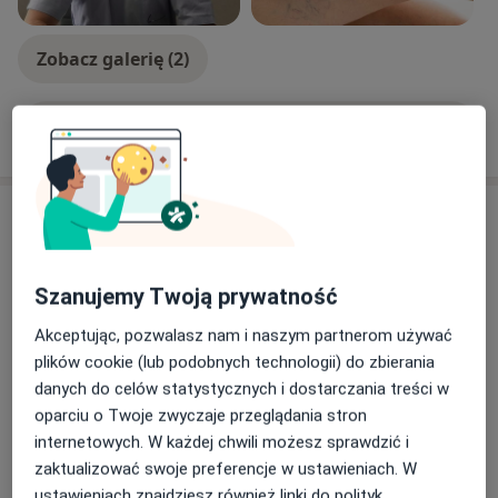
Zobacz galerię (2)
Pokaż więcej
o doświadczeniu
Usługi i ceny
Konsultacja angiologiczna
Umów wizytę
200 zł
Szczegóły
Szanujemy Twoją prywatność
Akceptując, pozwalasz nam i naszym partnerom używać
Badanie + konsultacja
plików cookie (lub podobnych technologii) do zbierania
Umów wizytę
300 zł
Szczegóły
danych do celów statystycznych i dostarczania treści w
oparciu o Twoje zwyczaje przeglądania stron
internetowych. W każdej chwili możesz sprawdzić i
Badanie USG Doppler tętnic
szyjnych (dogłowowych)
zaktualizować swoje preferencje w ustawieniach. W
Umów wizytę
200 zł
Szczegóły
ustawieniach znajdziesz również linki do polityk