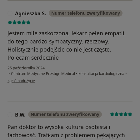
Agnieszka S.
Numer telefonu zweryfikowany
A
Jestem mile zaskoczona, lekarz pełen empatii,
do tego bardzo sympatyczny, rzeczowy.
Holistycznie podejście co nie jest częste.
Polecam serdecznie
25 października 2024
•
Centrum Medyczne Prestige Medical
•
konsultacja kardiologiczna
•
w opinii użytkownika Agnieszka S.
zgłoś nadużycie
B.W.
Numer telefonu zweryfikowany
B
Pan doktor to wysoka kultura osobista i
fachowość. Trafiłam z problemem pękających