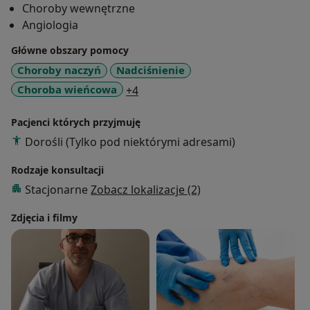
Choroby wewnętrzne
epidemiologią,diagnozą,zapobieganiem chorobom
Angiologia
tętnic, żył i naczyń limfatycznych.
Główne obszary pomocy
Choroby naczyń
Nadciśnienie
a11y_sr_more_diseases
Choroba wieńcowa
+4
Pacjenci których przyjmuję
Dorośli (Tylko pod niektórymi adresami)
Rodzaje konsultacji
Stacjonarne
Zobacz lokalizacje (2)
Zdjęcia i filmy