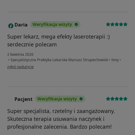
Daria
Weryfikacja wizyty
D
Super lekarz, mega efekty laseroterapii :)
serdecznie polecam
2 kwietnia 2026
•
Specjalistyczna Praktyka Lekarska Mariusz Strupiechowski
•
Inny
•
w opinii użytkownika Daria
zgłoś nadużycie
Pacjent
Weryfikacja wizyty
P
Super specjalista, rzetelny i zaangażowany.
Skuteczna terapia usuwania naczynek i
profesjonalne zalecenia. Bardzo polecam!