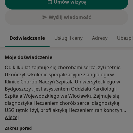
Umów wizytę
Wyślij wiadomość
Doświadczenie
Usługi i ceny
Adresy
Ubezpi
Moje doświadczenie
Od kilku lat zajmuje się chorobami serca, żył i tętnic.
Ukończył szkolenie specjalizacyjne z angiologii w
Klinice Chorób Naczyń Szpitala Uniwersyteckiego w
Bydgoszczy . Jest asystentem Oddziału Kardiologii
Szpitala Wojewódzkiego we Włocławku.Zajmuje się
diagnostyka i leczeniem chorób serca, diagnostyką
USG tętnic i żył, profilaktyką i leczeniem ran kończyn
O mnie
dolnych i obrzęków limfatycznych
więcej
Zakres porad
Angiologia jako dziedzina medycyny zajmuje się