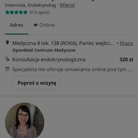
·
Więcej
Internista, Endokrynolog
313 opinii
Adres
Online
Medyczna 8 lok. 138 (ROKA), Parter, wejście od ul. Honorowych Dawców Krwi, Płock
•
Mapa
OpenMed Centrum Medyczne
Konsultacja endokrynologiczna
320 zł
Specjalista nie oferuje umawiania online pod tym adresem.
Poproś o wizytę