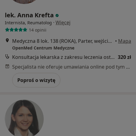
lek. Anna Krefta
·
Więcej
Internista, Reumatolog
14 opinii
Medyczna 8 lok. 138 (ROKA), Parter, wejście od ul. Honorowych Dawców Krwi, Płock
•
Mapa
OpenMed Centrum Medyczne
Konsultacja lekarska z zakresu leczenia osteoporozy
320 zł
Specjalista nie oferuje umawiania online pod tym adresem.
Poproś o wizytę