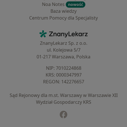
Noa Notes
nowość
Baza wiedzy
Centrum Pomocy dla Specjalisty
Kontakt
ZnanyLekarz - Strona główna
ZnanyLekarz Sp. z o.o.
ul. Kolejowa 5/7
01-217 Warszawa, Polska
NIP: ⁠7010224868
KRS: ⁠0000347997
REGON: ⁠142276657
Sąd Rejonowy dla m.st. Warszawy w Warszawie XII
Wydział Gospodarczy KRS
Facebook
otwiera się w nowej karcie