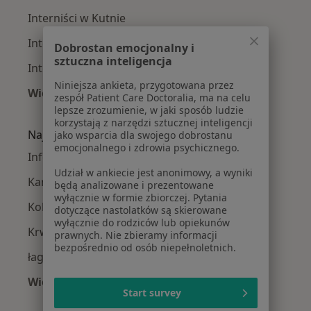
Interniści w Kutnie
Interniści w Łowiczu
Dobrostan emocjonalny i
sztuczna inteligencja
Interniści w Łęczycy
Niniejsza ankieta, przygotowana przez
Więcej (14)
zespół Patient Care Doctoralia, ma na celu
Więcej w kategorii: W pobliżu Gostynina
lepsze zrozumienie, w jaki sposób ludzie
korzystają z narzędzi sztucznej inteligencji
Najczęstsze schorzenia
jako wsparcia dla swojego dobrostanu
emocjonalnego i zdrowia psychicznego.
Infekcje dróg moczowych Gostynin
Udział w ankiecie jest anonimowy, a wyniki
Kamica moczowa Gostynin
będą analizowane i prezentowane
wyłącznie w formie zbiorczej. Pytania
Kolka nerkowa Gostynin
dotyczące nastolatków są skierowane
wyłącznie do rodziców lub opiekunów
Krwiomocz Gostynin
prawnych. Nie zbieramy informacji
bezpośrednio od osób niepełnoletnich.
łagodny rozrost prostaty Gostynin
Więcej (7)
Start survey
Więcej w kategorii: Najczęstsze schorzenia