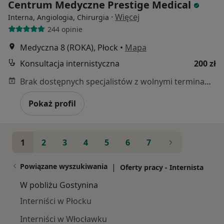
Centrum Medyczne Prestige Medical
·
Więcej
Interna, Angiologia, Chirurgia
244 opinie
Medyczna 8 (ROKA), Płock
•
Mapa
Konsultacja internistyczna
200 zł
Brak dostępnych specjalistów z wolnymi terminami w tym centrum medycznym.
Pokaż profil
1
2
3
4
5
6
7
Powiązane wyszukiwania
|
Oferty pracy - Internista
W pobliżu Gostynina
Interniści w Płocku
Interniści w Włocławku