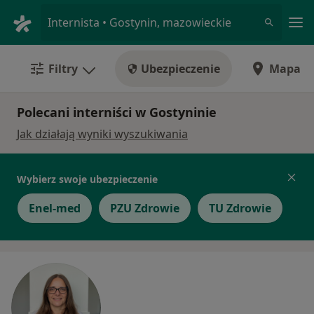
Me
Internista • Gostynin, mazowieckie
Filtry
Ubezpieczenie
Mapa
Polecani interniści w Gostyninie
Jak działają wyniki wyszukiwania
Wybierz swoje ubezpieczenie
Enel-med
PZU Zdrowie
TU Zdrowie