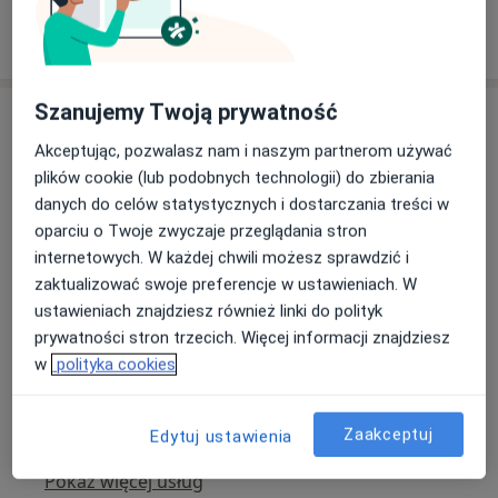
Poproś o wizytę
Szanujemy Twoją prywatność
Akceptując, pozwalasz nam i naszym partnerom używać
plików cookie (lub podobnych technologii) do zbierania
danych do celów statystycznych i dostarczania treści w
oparciu o Twoje zwyczaje przeglądania stron
internetowych. W każdej chwili możesz sprawdzić i
zaktualizować swoje preferencje w ustawieniach. W
Bezpieczne płatności
ustawieniach znajdziesz również linki do polityk
OpenMed Centrum Medyczne
prywatności stron trzecich. Więcej informacji znajdziesz
·
Więcej
Interna, Urologia, Ortopedia
w
polityka cookies
4751 opinii
Medyczna 8 lok. 138 (ROKA), Parter, wejście od ul. Honorowych Dawców Krwi, Płock
•
Mapa
Zaakceptuj
Edytuj ustawienia
Konsultacja internistyczna
270 zł
Pokaż więcej usług