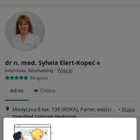
dr n. med. Sylwia Elert-Kopeć
·
Więcej
Internista, Reumatolog
59 opinii
Adres
Online
Medyczna 8 lok. 138 (ROKA), Parter, wejście od ul. Honorowych Dawców Krwi, Płock
•
Mapa
OpenMed Centrum Medyczne
Konsultacja internistyczna
320 zł
Specjalista nie oferuje umawiania online pod tym adresem.