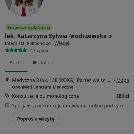
Bezpieczne płatności
lek. Katarzyna Sylwia Modrzewska
·
Więcej
Internista, Pulmonolog
213 opinii
Adres
Online
Medyczna 8 lok. 138 (ROKA), Parter, wejście od ul. Honorowych Dawców Krwi, Płock
•
Mapa
OpenMed Centrum Medyczne
Konsultacja pulmonologiczna
380 zł
Specjalista nie oferuje umawiania online pod tym adresem.
Poproś o wizytę