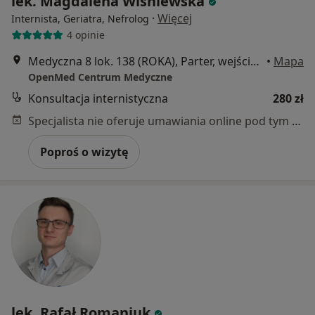
lek. Magdalena Wiśniewska
·
Więcej
Internista, Geriatra, Nefrolog
4 opinie
Medyczna 8 lok. 138 (ROKA), Parter, wejście od ul. Honorowych Dawców Krwi, Płock
•
Mapa
OpenMed Centrum Medyczne
Konsultacja internistyczna
280 zł
Specjalista nie oferuje umawiania online pod tym adresem.
Poproś o wizytę
lek. Rafał Romaniuk