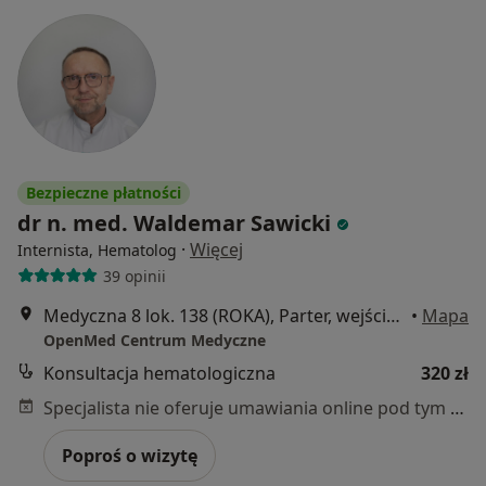
Bezpieczne płatności
dr n. med. Waldemar Sawicki
·
Więcej
Internista, Hematolog
39 opinii
Medyczna 8 lok. 138 (ROKA), Parter, wejście od ul. Honorowych Dawców Krwi, Płock
•
Mapa
OpenMed Centrum Medyczne
Konsultacja hematologiczna
320 zł
Specjalista nie oferuje umawiania online pod tym adresem.
Poproś o wizytę