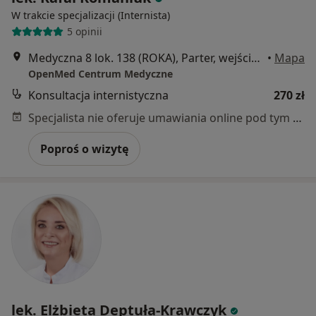
W trakcie specjalizacji (Internista)
5 opinii
Medyczna 8 lok. 138 (ROKA), Parter, wejście od ul. Honorowych Dawców Krwi, Płock
•
Mapa
OpenMed Centrum Medyczne
Konsultacja internistyczna
270 zł
Specjalista nie oferuje umawiania online pod tym adresem.
Poproś o wizytę
lek. Elżbieta Deptuła-Krawczyk