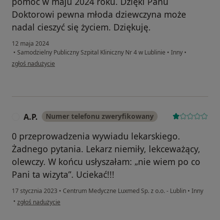
pomoc w maju 2024 roku. Dzięki Panu
Doktorowi pewna młoda dziewczyna może
nadal cieszyć się życiem. Dziękuję.
12 maja 2024
•
Samodzielny Publiczny Szpital Kliniczny Nr 4 w Lublinie
•
Inny
•
w opinii użytkownika Magdalena
zgłoś nadużycie
A.P.
Numer telefonu zweryfikowany
A
0 przeprowadzenia wywiadu lekarskiego.
Żadnego pytania. Lekarz niemiły, lekceważący,
olewczy. W końcu usłyszałam: „nie wiem po co
Pani ta wizyta”. Uciekać!!!
17 stycznia 2023
•
Centrum Medyczne Luxmed Sp. z o.o. - Lublin
•
Inny
w opinii użytkownika A.P.
•
zgłoś nadużycie