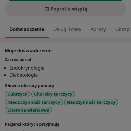
Poproś o wizytę
Doświadczenie
Usługi i ceny
Adresy
Ubezpi
Moje doświadczenie
Zakres porad
Endokrynologia
Diabetologia
Główne obszary pomocy
Cukrzyca
Choroby tarczycy
Niedoczynność tarczycy
Nadczynność tarczycy
Choroba wieńcowa
Pacjenci których przyjmuję