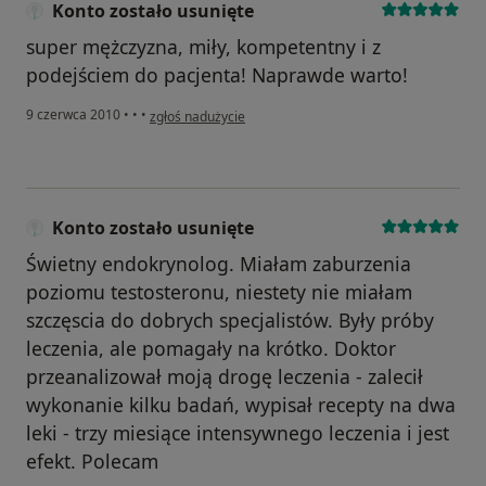
Konto zostało usunięte
super mężczyzna, miły, kompetentny i z
podejściem do pacjenta! Naprawde warto!
w opinii użytkownika Konto zostało usunięte
9 czerwca 2010
•
•
•
zgłoś nadużycie
Konto zostało usunięte
Świetny endokrynolog. Miałam zaburzenia
poziomu testosteronu, niestety nie miałam
szczęscia do dobrych specjalistów. Były próby
leczenia, ale pomagały na krótko. Doktor
przeanalizował moją drogę leczenia - zalecił
wykonanie kilku badań, wypisał recepty na dwa
leki - trzy miesiące intensywnego leczenia i jest
efekt. Polecam