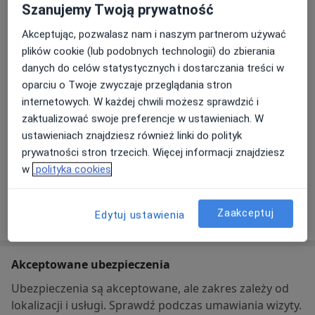
Szanujemy Twoją prywatność
Centrum Medyczne Alergopneuma
Akceptując, pozwalasz nam i naszym partnerom używać
Kolejowa 3,
21-040
Świdnik
plików cookie (lub podobnych technologii) do zbierania
danych do celów statystycznych i dostarczania treści w
Powiększ mapę
oparciu o Twoje zwyczaje przeglądania stron
otwiera się w nowej karcie
internetowych. W każdej chwili możesz sprawdzić i
zaktualizować swoje preferencje w ustawieniach. W
Dostępność
W tym gabinecie nie można umawiać wizyt przez
ustawieniach znajdziesz również linki do polityk
internet
prywatności stron trzecich. Więcej informacji znajdziesz
Co mam zrobić w tej sytuacji?
w
polityka cookies
Pokaż więcej
Zaakceptuj
Edytuj ustawienia
o adresie
Akceptowane ubezpieczenia
Ubezpieczenia są akceptowane, ale zakres zależy od
lokalizacji i usługi. Sprawdź podczas umawiania wizyty.