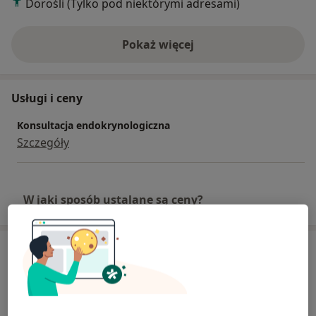
Dorośli (Tylko pod niektórymi adresami)
Pokaż więcej
o doświadczeniu
Usługi i ceny
Konsultacja endokrynologiczna
Szczegóły
W jaki sposób ustalane są ceny?
Adresy (8)
Adres 1
Adres 2
Adres 3
Adres 4
Adres 5