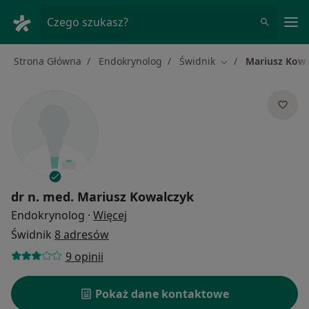
Me
Czego szukasz?
Strona Główna
Endokrynolog
Świdnik
Mariusz Kow
Zmień miasto
dr n. med.
Mariusz Kowalczyk
O specjalizacjach
Endokrynolog
·
Więcej
Świdnik
8 adresów
9 opinii
Pokaż dane kontaktowe