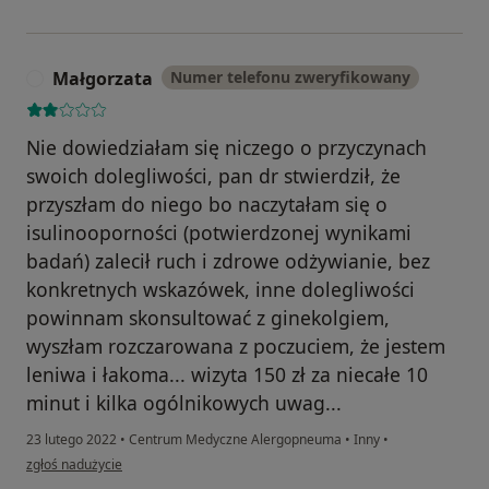
Małgorzata
Numer telefonu zweryfikowany
M
Nie dowiedziałam się niczego o przyczynach
swoich dolegliwości, pan dr stwierdził, że
przyszłam do niego bo naczytałam się o
isulinooporności (potwierdzonej wynikami
badań) zalecił ruch i zdrowe odżywianie, bez
konkretnych wskazówek, inne dolegliwości
powinnam skonsultować z ginekolgiem,
wyszłam rozczarowana z poczuciem, że jestem
leniwa i łakoma... wizyta 150 zł za niecałe 10
minut i kilka ogólnikowych uwag...
23 lutego 2022
•
Centrum Medyczne Alergopneuma
•
Inny
•
w opinii użytkownika Małgorzata
zgłoś nadużycie