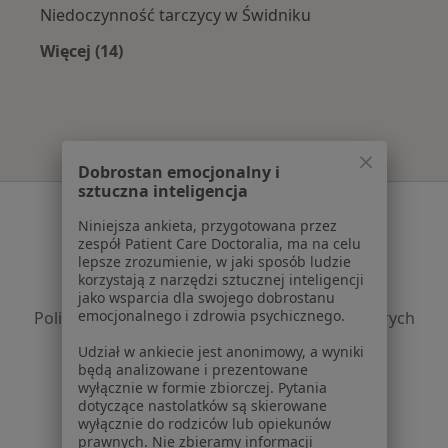
Niedoczynność tarczycy w Świdniku
Więcej (14)
Więcej w kategorii: Najczęście leczone chorob
Dobrostan emocjonalny i
sztuczna inteligencja
Serwis
Niniejsza ankieta, przygotowana przez
zespół Patient Care Doctoralia, ma na celu
Regulamin
lepsze zrozumienie, w jaki sposób ludzie
Polityka prywatności pacjentów
korzystają z narzędzi sztucznej inteligencji
Polityka prywatności profesjonalistów
jako wsparcia dla swojego dobrostanu
emocjonalnego i zdrowia psychicznego.
Polityka prywatności dla profesjonalistów, których
dane pozyskaliśmy samodzielnie
Udział w ankiecie jest anonimowy, a wyniki
Polityka cookies
będą analizowane i prezentowane
wyłącznie w formie zbiorczej. Pytania
Jak działają wyniki wyszukiwania
dotyczące nastolatków są skierowane
Dostępność
wyłącznie do rodziców lub opiekunów
O nas
prawnych. Nie zbieramy informacji