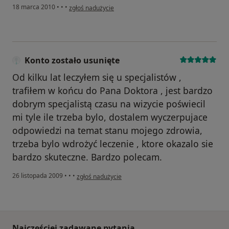
w opinii użytkownika Konto zostało usunięte
18 marca 2010
•
•
•
zgłoś nadużycie
Konto zostało usunięte
Od kilku lat leczyłem się u specjalistów ,
trafiłem w końcu do Pana Doktora , jest bardzo
dobrym specjalistą czasu na wizycie poświecil
mi tyle ile trzeba bylo, dostalem wyczerpujace
odpowiedzi na temat stanu mojego zdrowia,
trzeba bylo wdrożyć leczenie , ktore okazalo sie
bardzo skuteczne. Bardzo polecam.
w opinii użytkownika Konto zostało usunięte
26 listopada 2009
•
•
•
zgłoś nadużycie
Najczęściej zadawane pytania