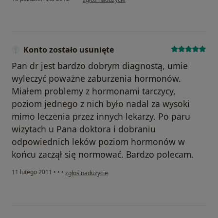
Konto zostało usunięte
Pan dr jest bardzo dobrym diagnostą, umie
wyleczyć poważne zaburzenia hormonów.
Miałem problemy z hormonami tarczycy,
poziom jednego z nich było nadal za wysoki
mimo leczenia przez innych lekarzy. Po paru
wizytach u Pana doktora i dobraniu
odpowiednich leków poziom hormonów w
końcu zaczął się normować. Bardzo polecam.
w opinii użytkownika Konto zostało usunięte
11 lutego 2011
•
•
•
zgłoś nadużycie