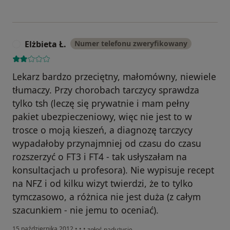
Elżbieta Ł.
Numer telefonu zweryfikowany
E
Lekarz bardzo przeciętny, małomówny, niewiele
tłumaczy. Przy chorobach tarczycy sprawdza
tylko tsh (leczę się prywatnie i mam pełny
pakiet ubezpieczeniowy, więc nie jest to w
trosce o moją kieszeń, a diagnozę tarczycy
wypadałoby przynajmniej od czasu do czasu
rozszerzyć o FT3 i FT4 - tak usłyszałam na
konsultacjach u profesora). Nie wypisuje recept
na NFZ i od kilku wizyt twierdzi, że to tylko
tymczasowo, a różnica nie jest duża (z całym
szacunkiem - nie jemu to oceniać).
w opinii użytkownika Elżbieta Ł.
15 października 2012
•
•
•
zgłoś nadużycie