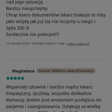
nad jego sytuacją.
Bardzo nieuprzejmy
Chcąc ksero dokumentów lekarz traktuje to niby
jako wizytę jak już się nie leczymy u niego i
żąda 200 zł
Serdecznie nie polecam!!!
w opinii użytkownika Weronika 
12 czerwca 2024
•
W innym miejscu
•
Inny
•
zgłoś nadużycie
Magdalena
Numer telefonu zweryfikowany
M
Wspaniały człowiek i bardzo mądry lekarz.
Empatyczny, życzliwy, wszystko dokładnie
tłumaczy. Jestem pod wrażeniem podejścia do
pacjenta i zaangażowania. Dziękuję za wielką