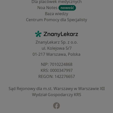
Dla placówek medycznych
Noa Notes
nowość
Baza wiedzy
Centrum Pomocy dla Specjalisty
Kontakt
ZnanyLekarz - Strona główna
ZnanyLekarz Sp. z o.o.
ul. Kolejowa 5/7
01-217 Warszawa, Polska
NIP: ⁠7010224868
KRS: ⁠0000347997
REGON: ⁠142276657
Sąd Rejonowy dla m.st. Warszawy w Warszawie XII
Wydział Gospodarczy KRS
Facebook
otwiera się w nowej karcie