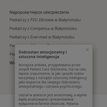
Więcej w kategorii: Najczęście leczone chorob
Najpopularniejsze ubezpieczenia
Pediatrzy z PZU Zdrowie w Białymstoku
Pediatrzy z Compensa w Białymstoku
Pediatrzy z Enel-med w Białymstoku
Pediatrzy z Allianz w Białymstoku
Dobrostan emocjonalny i
Pediatrzy z POLMED w Białymstoku
sztuczna inteligencja
Więcej (3)
Niniejsza ankieta, przygotowana przez
Więcej w kategorii: Najpopularniejsze ubezpie
zespół Patient Care Doctoralia, ma na celu
lepsze zrozumienie, w jaki sposób ludzie
korzystają z narzędzi sztucznej inteligencji
jako wsparcia dla swojego dobrostanu
emocjonalnego i zdrowia psychicznego.
Udział w ankiecie jest anonimowy, a wyniki
będą analizowane i prezentowane
Serwis
wyłącznie w formie zbiorczej. Pytania