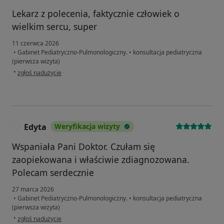
Lekarz z polecenia, faktycznie człowiek o
wielkim sercu, super
11 czerwca 2026
•
Gabinet Pediatryczno-Pulmonologiczny.
•
konsultacja pediatryczna
(pierwsza wizyta)
w opinii użytkownika AW
•
zgłoś nadużycie
Edyta
Weryfikacja wizyty
E
Wspaniała Pani Doktor. Czułam się
zaopiekowana i właściwie zdiagnozowana.
Polecam serdecznie
27 marca 2026
•
Gabinet Pediatryczno-Pulmonologiczny.
•
konsultacja pediatryczna
(pierwsza wizyta)
w opinii użytkownika Edyta
•
zgłoś nadużycie