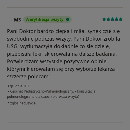
MS
Weryfikacja wizyty
M
Pani Doktor bardzo ciepła i miła, synek czuł się
swobodnie podczas wizyty. Pani Doktor zrobiła
USG, wytłumaczyła dokładnie co się dzieje,
przepisała leki, skierowała na dalsze badania.
Potwierdzam wszystkie pozytywne opinie,
którymi kierowałam się przy wyborze lekarza i
szczerze polecam!
3 grudnia 2025
•
Gabinet Pediatryczno-Pulmonologiczny.
•
konsultacja
pulmonologiczna dla dzieci (pierwsza wizyta)
w opinii użytkownika MS
•
zgłoś nadużycie