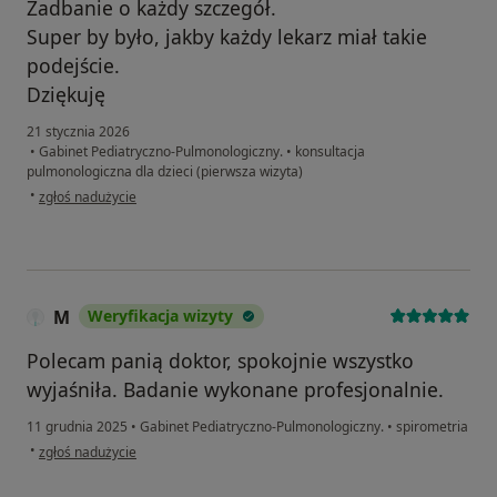
Zadbanie o każdy szczegół.
Super by było, jakby każdy lekarz miał takie
podejście.
Dziękuję
21 stycznia 2026
•
Gabinet Pediatryczno-Pulmonologiczny.
•
konsultacja
pulmonologiczna dla dzieci (pierwsza wizyta)
w opinii użytkownika MM
•
zgłoś nadużycie
M
Weryfikacja wizyty
Polecam panią doktor, spokojnie wszystko
wyjaśniła. Badanie wykonane profesjonalnie.
11 grudnia 2025
•
Gabinet Pediatryczno-Pulmonologiczny.
•
spirometria
w opinii użytkownika M
•
zgłoś nadużycie