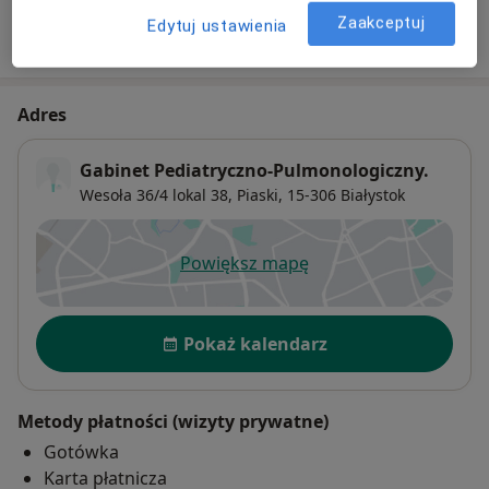
Zaakceptuj
Edytuj ustawienia
W jaki sposób ustalane są ceny?
Adres
Gabinet Pediatryczno-Pulmonologiczny.
Wesoła 36/4 lokal 38,
Piaski
, 15-306
Białystok
Powiększ mapę
otwiera się w nowej karcie
Dostępność
Pokaż kalendarz
Metody płatności (wizyty prywatne)
Gotówka
Karta płatnicza