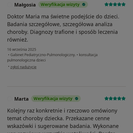
Małgosia
Weryfikacja wizyty
M
Doktor Maria ma świetne podejście do dzieci.
Badania szczegółowe, szczegółowa analiza
choroby. Diagnozy trafione i sposób leczenia
również.
16 września 2025
•
Gabinet Pediatryczno-Pulmonologiczny.
•
konsultacja
pulmonologiczna dzieci
w opinii użytkownika Małgosia
•
zgłoś nadużycie
Marta
Weryfikacja wizyty
M
Kolejny raz konkretnie i rzeczowo omówiony
temat choroby dziecka. Przekazane cenne
wskazówki i sugerowane badania. Wykonane