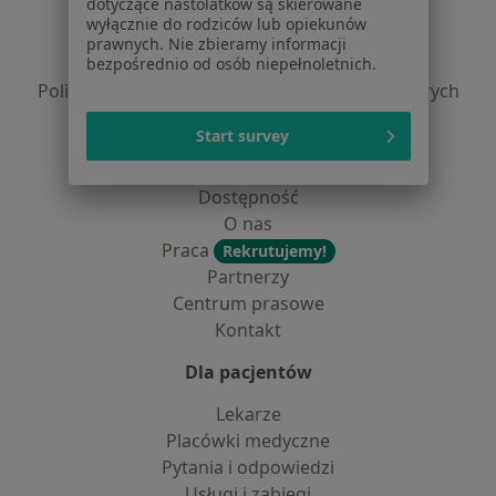
dotyczące nastolatków są skierowane
Regulamin
wyłącznie do rodziców lub opiekunów
Polityka prywatności pacjentów
prawnych. Nie zbieramy informacji
Polityka prywatności profesjonalistów
bezpośrednio od osób niepełnoletnich.
Polityka prywatności dla profesjonalistów, których
dane pozyskaliśmy samodzielnie
Start survey
Polityka cookies
Jak działają wyniki wyszukiwania
Dostępność
O nas
Praca
Rekrutujemy!
Partnerzy
Centrum prasowe
Kontakt
Dla pacjentów
Lekarze
Placówki medyczne
Pytania i odpowiedzi
Usługi i zabiegi