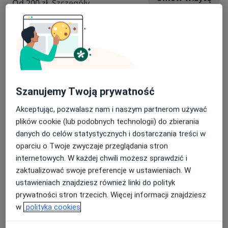
Od 200 zł
Szczegóły
Konsultacja pediatryczna (pierwsza
wizyta)
Umów wizytę
250 zł
Szczegóły
Konsultacja pulmonologiczna dla
dzieci (pierwsza wizyta)
Szanujemy Twoją prywatność
Umów wizytę
250 zł
Szczegóły
Akceptując, pozwalasz nam i naszym partnerom używać
plików cookie (lub podobnych technologii) do zbierania
Konsultacja pulmonologiczna dzieci
danych do celów statystycznych i dostarczania treści w
Umów wizytę
200 zł
Szczegóły
oparciu o Twoje zwyczaje przeglądania stron
internetowych. W każdej chwili możesz sprawdzić i
zaktualizować swoje preferencje w ustawieniach. W
Spirometria
Umów wizytę
ustawieniach znajdziesz również linki do polityk
Od 70 zł
Szczegóły
prywatności stron trzecich. Więcej informacji znajdziesz
w
polityka cookies
+ 1 usługa