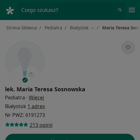
Me
Czego szukasz?
Strona Główna
Pediatra
Białystok
Maria Teresa So
Zmień miasto
lek.
Maria Teresa Sosnowska
O specjalizacjach
Pediatra
·
Więcej
Białystok
1 adres
Nr PWZ: 6191273
213 opinii