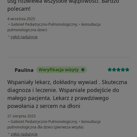
usg rozwiewa wszystkie wątpliwości. Bardzo
polecam!
4 września 2025
•
Gabinet Pediatryczno-Pulmonologiczny.
•
konsultacja
pulmonologiczna dzieci
w opinii użytkownika Marta
•
zgłoś nadużycie
Paulina
Weryfikacja wizyty
P
Wspaniały lekarz, dokładny wywiad . Skuteczna
diagnoza i leczenie. Wspaniale podejście do
małego pacjenta. Lekarz z prawdziwego
powołania z sercem na dłoni
21 sierpnia 2025
•
Gabinet Pediatryczno-Pulmonologiczny.
•
konsultacja
pulmonologiczna dla dzieci (pierwsza wizyta)
w opinii użytkownika Paulina
•
zgłoś nadużycie