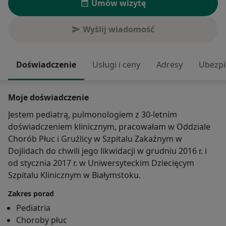
Umów wizytę
Wyślij wiadomość
Doświadczenie
Usługi i ceny
Adresy
Ubezpi
Moje doświadczenie
Jestem pediatrą, pulmonologiem z 30-letnim
doświadczeniem klinicznym, pracowałam w Oddziale
Chorób Płuc i Gruźlicy w Szpitalu Zakaźnym w
Dojlidach do chwili jego likwidacji w grudniu 2016 r. i
od stycznia 2017 r. w Uniwersyteckim Dziecięcym
Szpitalu Klinicznym w Białymstoku.
Zakres porad
Pediatria
Choroby płuc