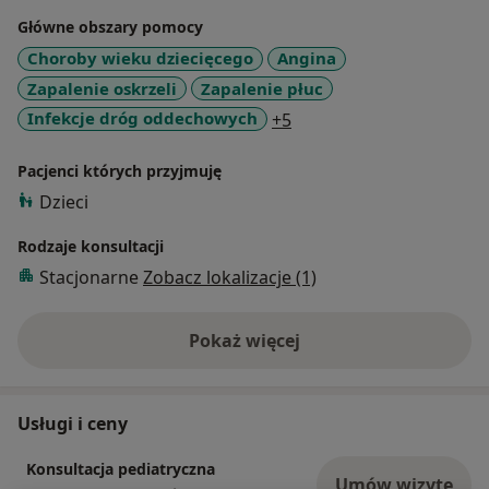
Główne obszary pomocy
Choroby wieku dziecięcego
Angina
Zapalenie oskrzeli
Zapalenie płuc
a11y_sr_more_diseases
Infekcje dróg oddechowych
+5
Pacjenci których przyjmuję
Dzieci
Rodzaje konsultacji
Stacjonarne
Zobacz lokalizacje (1)
Pokaż więcej
o doświadczeniu
Usługi i ceny
Konsultacja pediatryczna
Umów wizytę