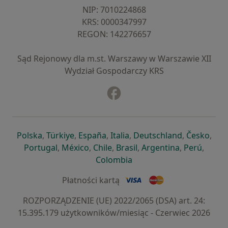
NIP: ⁠7010224868
KRS: ⁠0000347997
REGON: ⁠142276657
Sąd Rejonowy dla m.st. Warszawy w Warszawie XII
Wydział Gospodarczy KRS
Facebook
otwiera się w nowej karcie
otwiera się w nowej karcie
otwiera się w nowej karcie
otwiera się w nowej karcie
otwiera się w nowej karci
otwiera się
otwi
Polska
,
Türkiye
,
España
,
Italia
,
Deutschland
,
Česko
,
otwiera się w nowej karcie
otwiera się w nowej karcie
otwiera się w nowej karcie
otwiera się w nowej kar
otwiera się 
otwier
Portugal
,
México
,
Chile
,
Brasil
,
Argentina
,
Perú
,
otwiera się w nowej karc
Colombia
Płatności kartą
ROZPORZĄDZENIE (UE) 2022/2065 (DSA) art. 24:
15.395.179 użytkowników/miesiąc - Czerwiec 2026