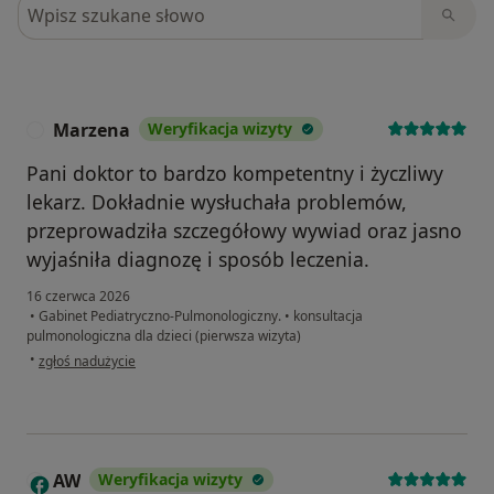
Szukaj w opiniach
Marzena
Weryfikacja wizyty
M
Pani doktor to bardzo kompetentny i życzliwy
lekarz. Dokładnie wysłuchała problemów,
przeprowadziła szczegółowy wywiad oraz jasno
wyjaśniła diagnozę i sposób leczenia.
16 czerwca 2026
•
Gabinet Pediatryczno-Pulmonologiczny.
•
konsultacja
pulmonologiczna dla dzieci (pierwsza wizyta)
w opinii użytkownika Marzena
•
zgłoś nadużycie
AW
Weryfikacja wizyty
A