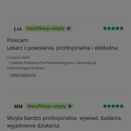
J.cz
Weryfikacja wizyty
J
Polecam
Lekarz z powołania, profesjonalna i dokładna.
5 marca 2026
•
Gabinet Pediatryczno-Pulmonologiczny.
•
konsultacja
pulmonologiczna dzieci
w opinii użytkownika J.cz
•
zgłoś nadużycie
MM
Weryfikacja wizyty
M
Wizyta bardzo profesjonalna, wywiad, badania,
wyjaśnienie działania.