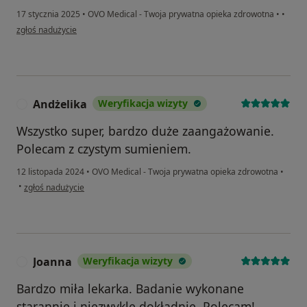
17 stycznia 2025
•
OVO Medical - Twoja prywatna opieka zdrowotna
•
•
w opinii użytkownika Patrycja OM
zgłoś nadużycie
Andżelika
Weryfikacja wizyty
A
Wszystko super, bardzo duże zaangażowanie.
Polecam z czystym sumieniem.
12 listopada 2024
•
OVO Medical - Twoja prywatna opieka zdrowotna
•
w opinii użytkownika Andżelika
•
zgłoś nadużycie
Joanna
Weryfikacja wizyty
J
Bardzo miła lekarka. Badanie wykonane
starannie i niezwykle dokładnie. Polecam!