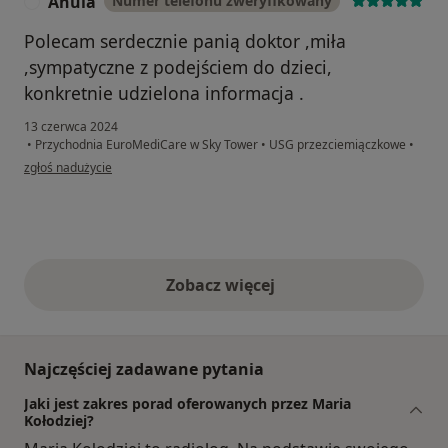
Anula
Numer telefonu zweryfikowany
A
Polecam serdecznie panią doktor ,miła
,sympatyczne z podejściem do dzieci,
konkretnie udzielona informacja .
13 czerwca 2024
•
Przychodnia EuroMediCare w Sky Tower
•
USG przezciemiączkowe
•
w opinii użytkownika Anula
zgłoś nadużycie
Zobacz więcej
opinie powyżej
Najczęściej zadawane pytania
Jaki jest zakres porad oferowanych przez Maria
Kołodziej?