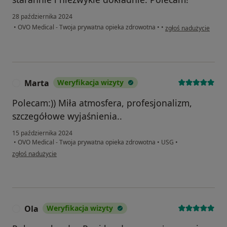
28 października 2024
w opinii użytkownika 
•
OVO Medical - Twoja prywatna opieka zdrowotna
•
•
zgłoś nadużycie
Marta
Weryfikacja wizyty
M
Polecam:)) Miła atmosfera, profesjonalizm,
szczegółowe wyjaśnienia..
15 października 2024
•
OVO Medical - Twoja prywatna opieka zdrowotna
•
USG
•
w opinii użytkownika Marta
zgłoś nadużycie
Ola
Weryfikacja wizyty
O