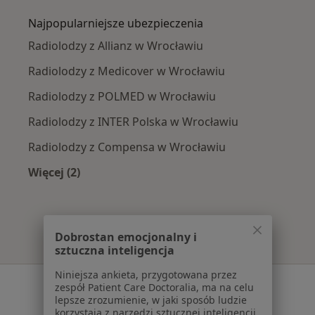
Najpopularniejsze ubezpieczenia
Radiolodzy z Allianz w Wrocławiu
Radiolodzy z Medicover w Wrocławiu
Radiolodzy z POLMED w Wrocławiu
Radiolodzy z INTER Polska w Wrocławiu
Radiolodzy z Compensa w Wrocławiu
Więcej (2)
Więcej w kategorii: Najpopularniejsze ubezpie
Dobrostan emocjonalny i
sztuczna inteligencja
Niniejsza ankieta, przygotowana przez
Serwis
zespół Patient Care Doctoralia, ma na celu
lepsze zrozumienie, w jaki sposób ludzie
Regulamin
korzystają z narzędzi sztucznej inteligencji