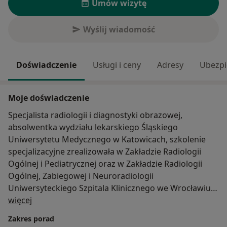
Umów wizytę
Wyślij wiadomość
Doświadczenie
Usługi i ceny
Adresy
Ubezpi
Moje doświadczenie
Specjalista radiologii i diagnostyki obrazowej,
absolwentka wydziału lekarskiego Śląskiego
Uniwersytetu Medycznego w Katowicach, szkolenie
specjalizacyjne zrealizowała w Zakładzie Radiologii
Ogólnej i Pediatrycznej oraz w Zakładzie Radiologii
Ogólnej, Zabiegowej i Neuroradiologii
Uniwersyteckiego Szpitala Klinicznego we Wrocławiu.
O mnie
Asystent dydaktyczny w Katedrze Radiologii
więcej
Uniwersytetu Medycznego we Wrocławiu.
Zakres porad
Członek European Society of Radiology (ESR) oraz