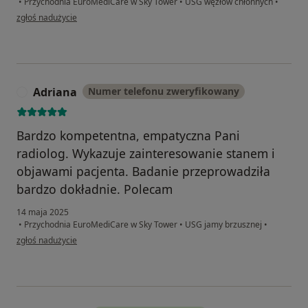
•
Przychodnia EuroMediCare w Sky Tower
•
USG węzłów chłonnych
•
w opinii użytkownika Daria Yarina
zgłoś nadużycie
Adriana
Numer telefonu zweryfikowany
A
Bardzo kompetentna, empatyczna Pani
radiolog. Wykazuje zainteresowanie stanem i
objawami pacjenta. Badanie przeprowadziła
bardzo dokładnie. Polecam
14 maja 2025
•
Przychodnia EuroMediCare w Sky Tower
•
USG jamy brzusznej
•
w opinii użytkownika Adriana
zgłoś nadużycie