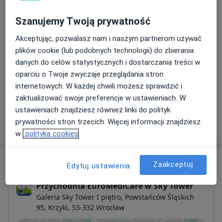
Szanujemy Twoją prywatność
USG tarczycy
Umów wizytę
Akceptując, pozwalasz nam i naszym partnerom używać
220 zł
Szczegóły
plików cookie (lub podobnych technologii) do zbierania
danych do celów statystycznych i dostarczania treści w
USG węzłów chłonnych
oparciu o Twoje zwyczaje przeglądania stron
Umów wizytę
220 zł
Szczegóły
internetowych. W każdej chwili możesz sprawdzić i
zaktualizować swoje preferencje w ustawieniach. W
ustawieniach znajdziesz również linki do polityk
prywatności stron trzecich. Więcej informacji znajdziesz
W jaki sposób ustalane są ceny?
w
polityka cookies
Adres
Zaakceptuj
Edytuj ustawienia
Przychodnia EuroMediCare w Sky Tower
Galeria Sky Tower I piętro, Powstańców Śląskich
95,
Krzyki
, 53-332
Wrocław