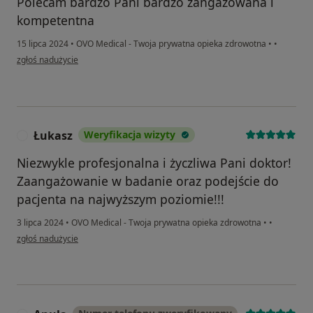
Polecam bardzo Pani bardzo zangażowana i
kompetentna
15 lipca 2024
•
OVO Medical - Twoja prywatna opieka zdrowotna
•
•
w opinii użytkownika Ola
zgłoś nadużycie
Łukasz
Weryfikacja wizyty
Ł
Niezwykle profesjonalna i życzliwa Pani doktor!
Zaangażowanie w badanie oraz podejście do
pacjenta na najwyższym poziomie!!!
3 lipca 2024
•
OVO Medical - Twoja prywatna opieka zdrowotna
•
•
w opinii użytkownika Łukasz
zgłoś nadużycie