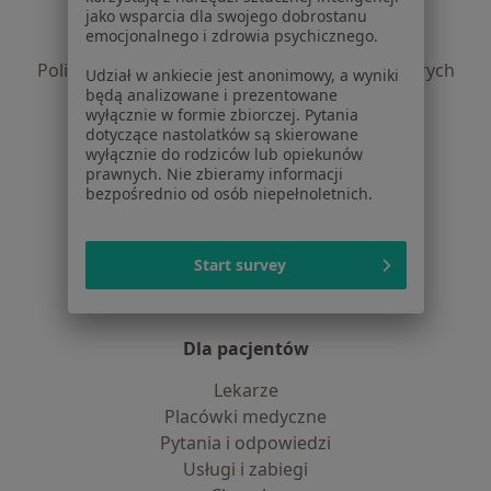
jako wsparcia dla swojego dobrostanu
Polityka prywatności pacjentów
emocjonalnego i zdrowia psychicznego.
Polityka prywatności profesjonalistów
Polityka prywatności dla profesjonalistów, których
Udział w ankiecie jest anonimowy, a wyniki
będą analizowane i prezentowane
dane pozyskaliśmy samodzielnie
wyłącznie w formie zbiorczej. Pytania
Polityka cookies
dotyczące nastolatków są skierowane
Jak działają wyniki wyszukiwania
wyłącznie do rodziców lub opiekunów
prawnych. Nie zbieramy informacji
Dostępność
bezpośrednio od osób niepełnoletnich.
O nas
Praca
Rekrutujemy!
Partnerzy
Start survey
Centrum prasowe
Kontakt
Dla pacjentów
Lekarze
Placówki medyczne
Pytania i odpowiedzi
Usługi i zabiegi