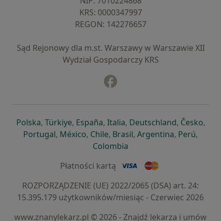
NIP: ⁠7010224868
KRS: ⁠0000347997
REGON: ⁠142276657
Sąd Rejonowy dla m.st. Warszawy w Warszawie XII
Wydział Gospodarczy KRS
Facebook
otwiera się w nowej karcie
otwiera się w nowej karcie
otwiera się w nowej karcie
otwiera się w nowej karcie
otwiera się w nowej karci
otwiera się
otwi
Polska
,
Türkiye
,
España
,
Italia
,
Deutschland
,
Česko
,
otwiera się w nowej karcie
otwiera się w nowej karcie
otwiera się w nowej karcie
otwiera się w nowej kar
otwiera się 
otwier
Portugal
,
México
,
Chile
,
Brasil
,
Argentina
,
Perú
,
otwiera się w nowej karc
Colombia
Płatności kartą
ROZPORZĄDZENIE (UE) 2022/2065 (DSA) art. 24:
15.395.179 użytkowników/miesiąc - Czerwiec 2026
www.znanylekarz.pl © 2026 - Znajdź lekarza i umów