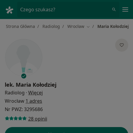
Me
Czego szukasz?
Strona Główna
Radiolog
Wrocław
Maria Kołodziej
Zmień miasto
lek.
Maria Kołodziej
O specjalizacjach
Radiolog
·
Więcej
Wrocław
1 adres
Nr PWZ: 3295686
28 opinii