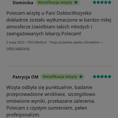
Dominika
Weryfikacja wizyty
D
Polecam wizytę u Pani Doktor.Wszystko
dokładnie zostało wytłumaczone w bardzo miłej
atmosferze.Uwielbiam takich młodych i
zaangażowanych lekarzy.Polecam!
5 maja 2025
•
OVO Medical - Twoja prywatna opieka zdrowotna
•
•
w opinii użytkownika Dominika
zgłoś nadużycie
Patrycja OM
Weryfikacja wizyty
P
Wizyta odbyła się punktualnie, badanie
przeprowadzone wnikliwie, szczegółowo
omówione wyniki, przekazane zalecenia.
Polecam z czystym sumieniem, pełen
profesjonalizm.