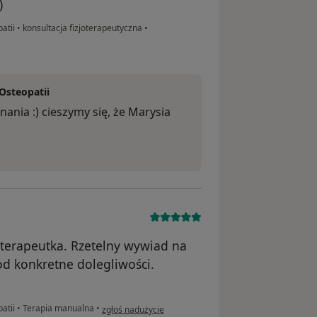
)
patii
•
konsultacja fizjoterapeutyczna
•
 Osteopatii
nania :) cieszymy się, że Marysia
terapeutka. Rzetelny wywiad na
od konkretne dolegliwości.
w opinii użytkownika NN
patii
•
Terapia manualna
•
zgłoś nadużycie