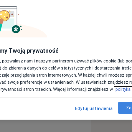
k o Zdrowiu, Collegium Medicum
Fizjoterapeutka w sztabie medycznym
ji medycznej na Igrzyska XXXIII
rzystuje w swojej codziennej
my Twoją prywatność
terapii sportowej, ale to nie jedyny
ież m.in. rehabilitacją po operacjach i
, pozwalasz nam i naszym partnerom używać plików cookie (lub p
zas terapii łączy elementy terapii
) do zbierania danych do celów statystycznych i dostarczania treśc
unktów spustowych, medycyny chińskiej
zaje przeglądania stron internetowych. W każdej chwili możesz spr
ha) oraz elementy jogi oraz pilatesu.
wać swoje preferencje w ustawieniach. W ustawieniach znajdziesz ró
prywatności stron trzecich. Więcej informacji znajdziesz w
polityka
pół bolesnego barku
Za
Edytuj ustawienia
a11y_sr_more_diseases
ooperacyjne
+4
oraz kolanowego
ytych urazach