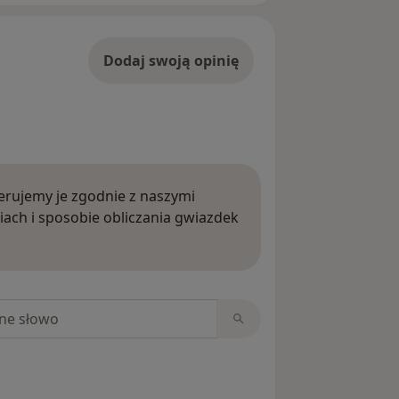
Dodaj swoją opinię
rujemy je zgodnie z naszymi
iach i sposobie obliczania gwiazdek
ięcej o opiniach
niach