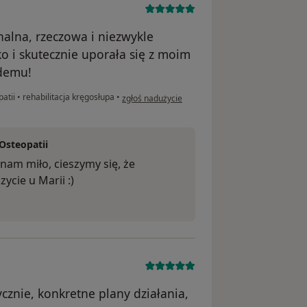
nalna, rzeczowa i niezwykle
o i skutecznie uporała się z moim
demu!
w opinii użytkownika Maciej
patii
•
rehabilitacja kręgosłupa
•
zgłoś nadużycie
 Osteopatii
nam miło, cieszymy się, że
ycie u Marii :)
cznie, konkretne plany działania,