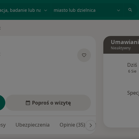
acja, badanie lub nazwisko
miasto lub dzielnica
c
Umawiani
Nieaktywny
c
 specjalizacjach
Dziś
6 Sie
Spec
Poproś o wizytę
esy
Ubezpieczenia
Opinie (35)
Odpowiedzi na pyta