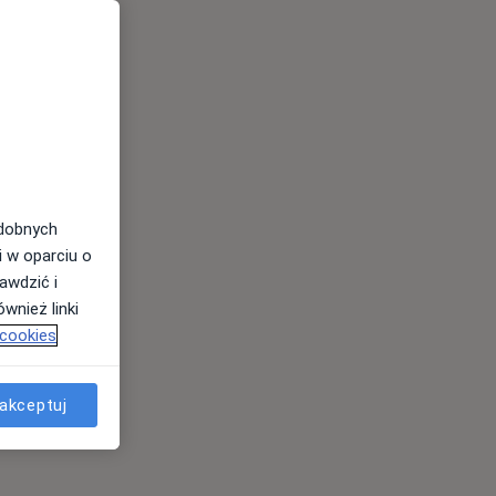
odobnych
i w oparciu o
awdzić i
wnież linki
 cookies
akceptuj