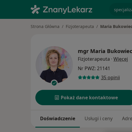
specjaliz
Strona Główna
Fizjoterapeuta
Maria Bukowie
mgr
Maria Bukowie
O
Fizjoterapeuta
·
Więcej
Nr PWZ: 21141
35 opinii
Pokaż dane kontaktowe
Doświadczenie
Usługi i ceny
Adr