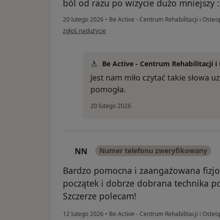
ból od razu po wizycie dużo mniejszy :
20 lutego 2026
•
Be Active - Centrum Rehabilitacji i Osteo
w opinii użytkownika Kamil
zgłoś nadużycie
Be Active - Centrum Rehabilitacji i
Jest nam miło czytać takie słowa uz
pomogła.
20 lutego 2026
NN
Numer telefonu zweryfikowany
N
Bardzo pomocna i zaangażowana fizjo
początek i dobrze dobrana technika p
Szczerze polecam!
12 lutego 2026
•
Be Active - Centrum Rehabilitacji i Osteo