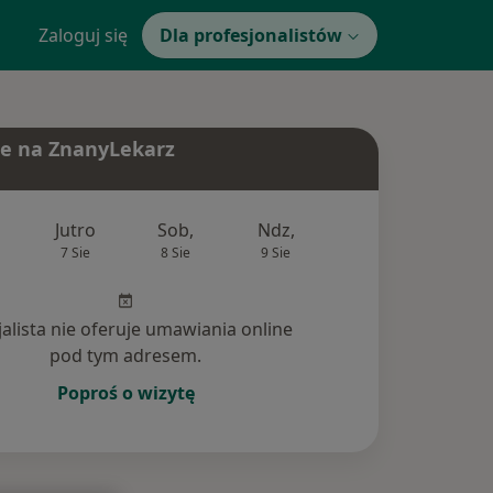
Zaloguj się
Dla profesjonalistów
e na ZnanyLekarz
Jutro
Sob,
Ndz,
Pon,
Wt,
7 Sie
8 Sie
9 Sie
10 Sie
11 Si
jalista nie oferuje umawiania online
pod tym adresem.
Poproś o wizytę
nia (5)