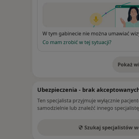
Dostępność
W tym gabinecie nie można umawiać wizy
Co mam zrobić w tej sytuacji?
Pokaż wi
o 
Ubezpieczenia - brak akceptowanyc
Ten specjalista przyjmuje wyłącznie pacje
samodzielnie lub znaleźć innego specjalist
Szukaj specjalistów 