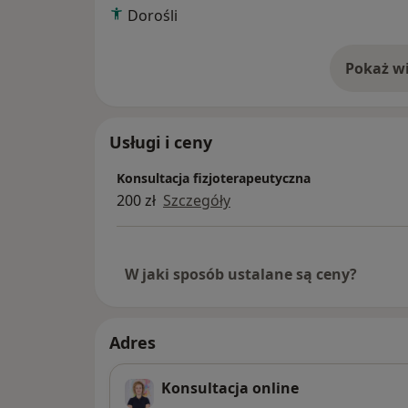
Dorośli
trening funkcjonalny
analiza biomechaniczna ciała
akupunktura w schorzeniach narządu ruc
Pokaż wi
o 
Usługi i ceny
Konsultacja fizjoterapeutyczna
200 zł
Szczegóły
W jaki sposób ustalane są ceny?
Adres
Konsultacja online