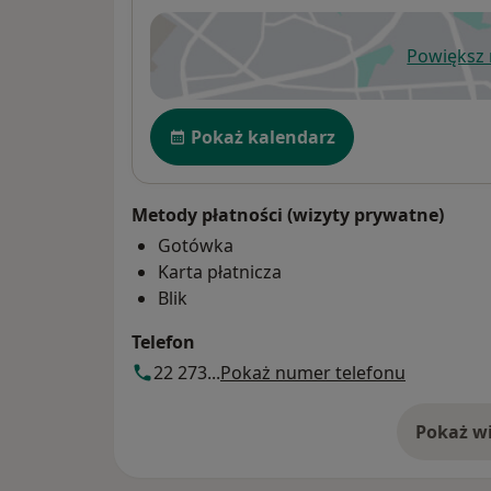
Powiększ
ot
Dostępność
Pokaż kalendarz
Metody płatności (wizyty prywatne)
Gotówka
Karta płatnicza
Blik
Telefon
22 273...
Pokaż numer telefonu
Pokaż wi
o 