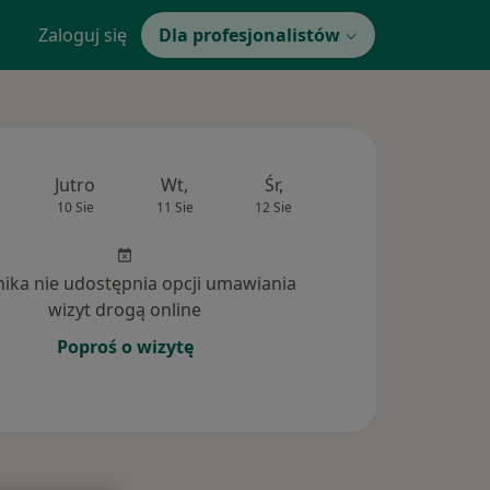
Zaloguj się
Dla profesjonalistów
Jutro
Wt,
Śr,
Czw,
Pt,
10 Sie
11 Sie
12 Sie
13 Sie
14 Si
inika nie udostępnia opcji umawiania
wizyt drogą online
Poproś o wizytę