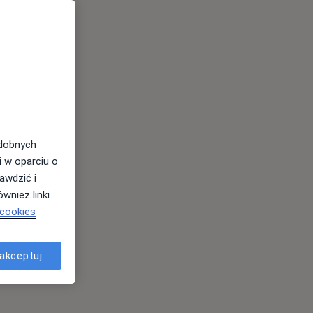
odobnych
i w oparciu o
awdzić i
wnież linki
 cookies
akceptuj
es