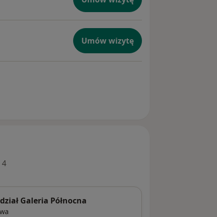
Umów wizytę
 4
ział Galeria Północna
awa