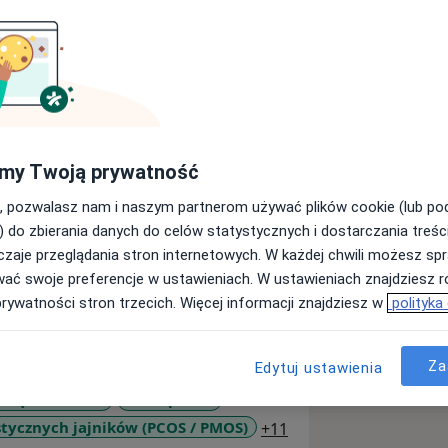
ograficznego w Ginekologii i
my Twoją prywatność
kiego Towarzystwa Ginekologów i
, pozwalasz nam i naszym partnerom używać plików cookie (lub p
) do zbierania danych do celów statystycznych i dostarczania treśc
zaje przeglądania stron internetowych. W każdej chwili możesz spr
wać swoje preferencje w ustawieniach. W ustawieniach znajdziesz ró
enetyczne)
prywatności stron trzecich. Więcej informacji znajdziesz w
polityka
Za
Edytuj ustawienia
esiączkowania
Menopauza
ezbrzuszne
a11y_sr_more_diseas
stycznych jajników (PCOS / PMOS)
+11