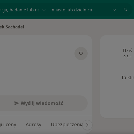
acja, badanie lub nazwisko
miasto lub dzielnica
ek Sachadel
asto
Dziś
9 Sie
jalizacjach
Ta kl
Wyślij wiadomość
i i ceny
Adresy
Ubezpieczenia
Opinie (204)