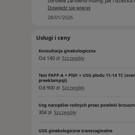
zdrowie zarówno mamy, jak i dziecka 
każdym etapie ciąży.
Dowiedz się więcej
28/01/2026
Usługi i ceny
Konsultacja ginekologiczna
Od 140 zł
Szczegóły
Test PAPP-A + PlGF + USG płodu 11-14 TC (oce
preeklampsji)
Od 900 zł
Szczegóły
Usg narządów rodnych przez powłoki brzuszn
304 zł
Szczegóły
USG ginekologiczne transvaginalne