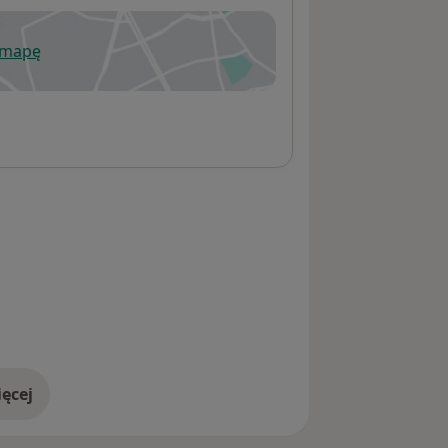
 mapę
wiera się w nowej karcie
ęcej
adresie