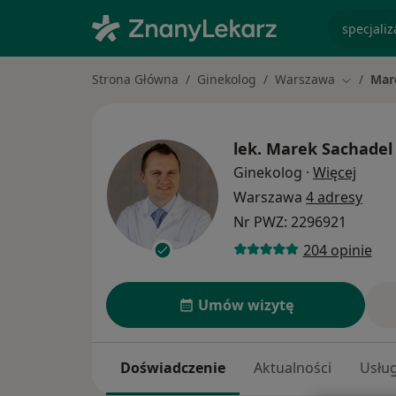
specjaliz
Strona Główna
Ginekolog
Warszawa
Mar
Zmień mi
lek.
Marek Sachadel
O spec
Ginekolog
·
Więcej
Warszawa
4 adresy
Nr PWZ: 2296921
204 opinie
Umów wizytę
Doświadczenie
Aktualności
Usług