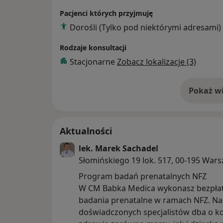
Pacjenci których przyjmuję
Dorośli (Tylko pod niektórymi adresami)
Babka Medica: Wizyty pacjentów w ramach
ubezpieczeniowych umawiane są telefonic
Rodzaje konsultacji
Babka Medica lub przez ubezpieczyciela.
Stacjonarne
Zobacz lokalizacje (3)
Nie pracuję w weekendy i święta, w związ
pierwszy dzień pracujący, jeśli pytanie zostało zadane np. w piątek po godzinie
Pokaż wi
o 
15.00.
Aktualności
lek. Marek Sachadel
Słomińskiego 19 lok. 517, 00-195 War
Program badań prenatalnych NFZ
W CM Babka Medica wykonasz bezpła
badania prenatalne w ramach NFZ. Na
doświadczonych specjalistów dba o ko