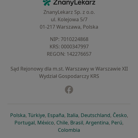
ZnanyLekarz - Strona główna
ZnanyLekarz Sp. z o.o.
ul. Kolejowa 5/7
01-217 Warszawa, Polska
NIP: ⁠7010224868
KRS: ⁠0000347997
REGON: ⁠142276657
Sąd Rejonowy dla m.st. Warszawy w Warszawie XII
Wydział Gospodarczy KRS
Facebook
otwiera się w nowej karcie
otwiera się w nowej karcie
otwiera się w nowej karcie
otwiera się w nowej karcie
otwiera się w nowej karci
otwiera się
otwi
Polska
,
Türkiye
,
España
,
Italia
,
Deutschland
,
Česko
,
otwiera się w nowej karcie
otwiera się w nowej karcie
otwiera się w nowej karcie
otwiera się w nowej kar
otwiera się 
otwier
Portugal
,
México
,
Chile
,
Brasil
,
Argentina
,
Perú
,
otwiera się w nowej karc
Colombia