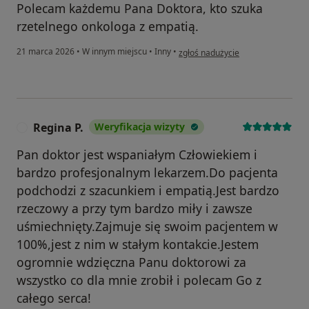
Polecam każdemu Pana Doktora, kto szuka
rzetelnego onkologa z empatią.
w opinii użytkownika Ewa
21 marca 2026
•
W innym miejscu
•
Inny
•
zgłoś nadużycie
Regina P.
Weryfikacja wizyty
R
Pan doktor jest wspaniałym Człowiekiem i
bardzo profesjonalnym lekarzem.Do pacjenta
podchodzi z szacunkiem i empatią.Jest bardzo
rzeczowy a przy tym bardzo miły i zawsze
uśmiechnięty.Zajmuje się swoim pacjentem w
100%,jest z nim w stałym kontakcie.Jestem
ogromnie wdzięczna Panu doktorowi za
wszystko co dla mnie zrobił i polecam Go z
całego serca!