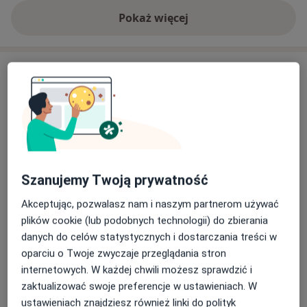
Pokaż więcej
o doświadczeniu
Usługi i ceny
Konsultacja onkologiczna
Umów wizytę
300 zł - 350 zł
Szczegóły
Kwalifikacja do operacji
Umów wizytę
350 zł
Szczegóły
Szanujemy Twoją prywatność
Akceptując, pozwalasz nam i naszym partnerom używać
Chirurgiczne usunięcie zmiany
plików cookie (lub podobnych technologii) do zbierania
Umów wizytę
Od 800 zł
Szczegóły
danych do celów statystycznych i dostarczania treści w
oparciu o Twoje zwyczaje przeglądania stron
internetowych. W każdej chwili możesz sprawdzić i
Konsultacja online
Szczegóły
zaktualizować swoje preferencje w ustawieniach. W
ustawieniach znajdziesz również linki do polityk