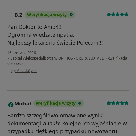
B.Z
Weryfikacja wizyty
B
Pan Doktor to Anioł!!!
Ogromna wiedza,empatia.
Najlepszy lekarz na świecie.Polecam!!!
16 czerwca 2026
•
Szpital Wielospecjalistyczny ORTHOS - GRUPA LUX MED
•
kwalifikacja
do operacji
w opinii użytkownika B.Z
•
zgłoś nadużycie
Michał
Weryfikacja wizyty
M
Bardzo szczegółowo omawiane wyniki
dokumentacji a także kolejno ich wyjaśnianie w
przypadku ciężkiego przypadku nowotworu.