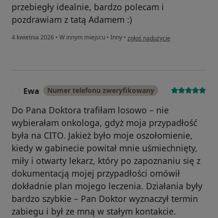
przebiegły idealnie, bardzo polecam i
pozdrawiam z tatą Adamem :)
w opinii użytkownika Zuzanna Ho
4 kwietnia 2026
•
W innym miejscu
•
Inny
•
zgłoś nadużycie
Ewa
Numer telefonu zweryfikowany
E
Do Pana Doktora trafiłam losowo – nie
wybierałam onkologa, gdyż moja przypadłość
była na CITO. Jakież było moje oszołomienie,
kiedy w gabinecie powitał mnie uśmiechnięty,
miły i otwarty lekarz, który po zapoznaniu się z
dokumentacją mojej przypadłości omówił
dokładnie plan mojego leczenia. Działania były
bardzo szybkie – Pan Doktor wyznaczył termin
zabiegu i był ze mną w stałym kontakcie.