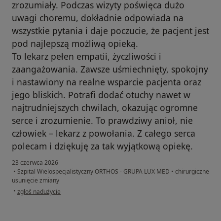
zrozumiały. Podczas wizyty poświęca dużo
uwagi choremu, dokładnie odpowiada na
wszystkie pytania i daje poczucie, że pacjent jest
pod najlepszą możliwą opieką.
To lekarz pełen empatii, życzliwości i
zaangażowania. Zawsze uśmiechnięty, spokojny
i nastawiony na realne wsparcie pacjenta oraz
jego bliskich. Potrafi dodać otuchy nawet w
najtrudniejszych chwilach, okazując ogromne
serce i zrozumienie. To prawdziwy anioł, nie
człowiek – lekarz z powołania. Z całego serca
polecam i dziękuję za tak wyjątkową opiekę.
23 czerwca 2026
•
Szpital Wielospecjalistyczny ORTHOS - GRUPA LUX MED
•
chirurgiczne
usunięcie zmiany
w opinii użytkownika Anita
•
zgłoś nadużycie