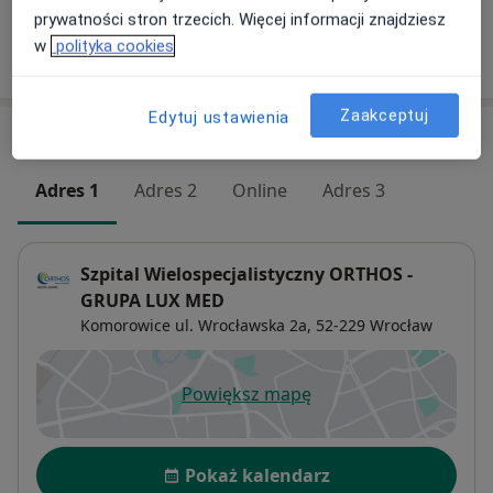
prywatności stron trzecich. Więcej informacji znajdziesz
w
polityka cookies
W jaki sposób ustalane są ceny?
Zaakceptuj
Edytuj ustawienia
Adresy (4)
Adres 1
Adres 2
Online
Adres 3
Szpital Wielospecjalistyczny ORTHOS -
GRUPA LUX MED
Komorowice ul. Wrocławska 2a,
52-229
Wrocław
Powiększ mapę
otwiera się w nowej karcie
Dostępność
Pokaż kalendarz