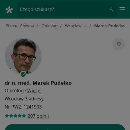
Me
Czego szukasz?
Strona Główna
Onkolog
Wrocław
Marek Pudełko
Zmień miasto
dr n. med.
Marek Pudełko
O specjalizacjach
Onkolog
·
Więcej
Wrocław
3 adresy
Nr PWZ: 1241903
207 opinii