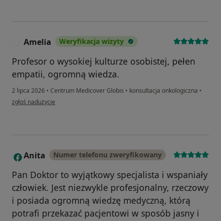
Amelia
Weryfikacja wizyty
A
Profesor o wysokiej kulturze osobistej, pełen
empatii, ogromną wiedza.
2 lipca 2026
•
Centrum Medicover Globis
•
konsultacja onkologiczna
•
w opinii użytkownika Amelia
zgłoś nadużycie
Anita
Numer telefonu zweryfikowany
A
Pan Doktor to wyjątkowy specjalista i wspaniały
człowiek. Jest niezwykle profesjonalny, rzeczowy
i posiada ogromną wiedzę medyczną, którą
potrafi przekazać pacjentowi w sposób jasny i