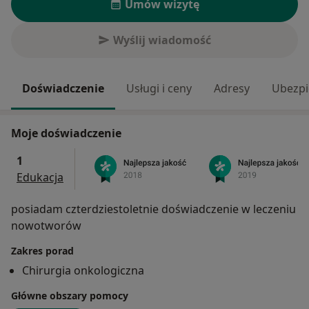
Umów wizytę
Wyślij wiadomość
Doświadczenie
Usługi i ceny
Adresy
Ubezpi
Moje doświadczenie
1
Edukacja
posiadam czterdziestoletnie doświadczenie w leczeniu
nowotworów
Zakres porad
Chirurgia onkologiczna
Główne obszary pomocy