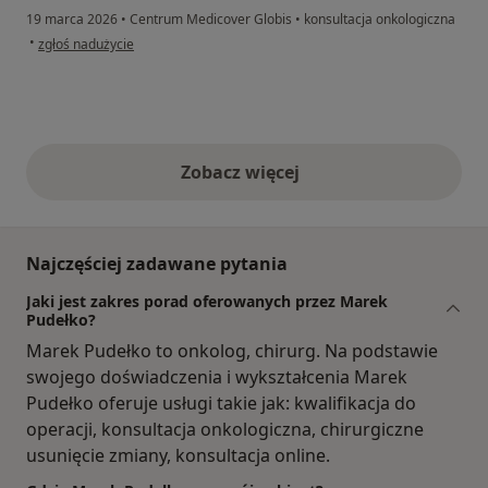
19 marca 2026
•
Centrum Medicover Globis
•
konsultacja onkologiczna
w opinii użytkownika Regina P.
•
zgłoś nadużycie
Zobacz więcej
opinie powyżej
Najczęściej zadawane pytania
Jaki jest zakres porad oferowanych przez Marek
Pudełko?
Marek Pudełko to onkolog, chirurg. Na podstawie
swojego doświadczenia i wykształcenia Marek
Pudełko oferuje usługi takie jak: kwalifikacja do
operacji, konsultacja onkologiczna, chirurgiczne
usunięcie zmiany, konsultacja online.