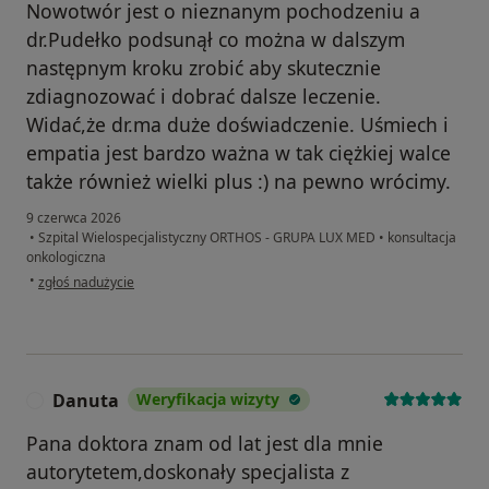
Nowotwór jest o nieznanym pochodzeniu a
dr.Pudełko podsunął co można w dalszym
następnym kroku zrobić aby skutecznie
zdiagnozować i dobrać dalsze leczenie.
Widać,że dr.ma duże doświadczenie. Uśmiech i
empatia jest bardzo ważna w tak ciężkiej walce
także również wielki plus :) na pewno wrócimy.
9 czerwca 2026
•
Szpital Wielospecjalistyczny ORTHOS - GRUPA LUX MED
•
konsultacja
onkologiczna
w opinii użytkownika Michał
•
zgłoś nadużycie
Danuta
Weryfikacja wizyty
D
Pana doktora znam od lat jest dla mnie
autorytetem,doskonały specjalista z