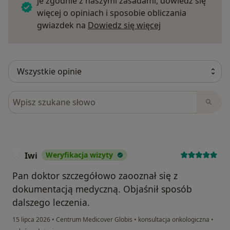
je zgodnie z naszymi zasadami, dowiedz się
więcej o opiniach i sposobie obliczania
Dowiedz się więce
gwiazdek na
Dowiedz się więcej
Szukaj w opiniach
Iwi
Weryfikacja wizyty
I
Pan doktor szczegółowo zaooznał się z
dokumentacją medyczną. Objaśnił sposób
dalszego leczenia.
15 lipca 2026
•
Centrum Medicover Globis
•
konsultacja onkologiczna
•
w opinii użytkownika Iwi