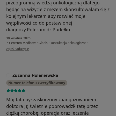
przeogromną wiedzą onkologiczną dlatego
będąc na wizycie z mężem skonsultowałam się z
kolejnym lekarzem aby rozwiać moje
wątpliwości co do postawionej
diagnozy.Polecam dr Pudełko
30 kwietnia 2026
•
Centrum Medicover Globis
•
konsultacja onkologiczna
•
w opinii użytkownika Danuta
zgłoś nadużycie
Zuzanna Holeniewska
Z
Numer telefonu zweryfikowany
Mój tata był zaskoczony zaangażowaniem
doktora ;)) świetnie poprowadził tatę przez
ciężką chorobę, operacja oraz leczenie