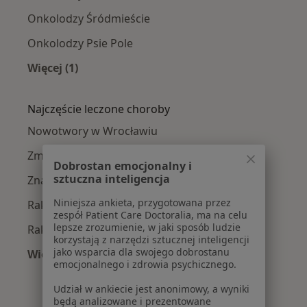
Onkolodzy Śródmieście
Onkolodzy Psie Pole
Więcej (1)
Więcej w kategorii: Onkolodzy w pobliżu
Najczęście leczone choroby
Nowotwory w Wrocławiu
Zmiany skórne w Wrocławiu
Dobrostan emocjonalny i
sztuczna inteligencja
Znamiona w Wrocławiu
Niniejsza ankieta, przygotowana przez
Rak jelita grubego w Wrocławiu
zespół Patient Care Doctoralia, ma na celu
lepsze zrozumienie, w jaki sposób ludzie
Rak piersi w Wrocławiu
korzystają z narzędzi sztucznej inteligencji
jako wsparcia dla swojego dobrostanu
Więcej (15)
emocjonalnego i zdrowia psychicznego.
Więcej w kategorii: Najczęście leczone chorob
Udział w ankiecie jest anonimowy, a wyniki
będą analizowane i prezentowane