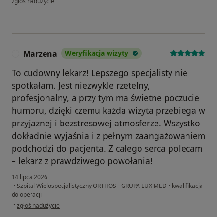
zgłoś nadużycie
Marzena
Weryfikacja wizyty
M
To cudowny lekarz! Lepszego specjalisty nie
spotkałam. Jest niezwykle rzetelny,
profesjonalny, a przy tym ma świetne poczucie
humoru, dzięki czemu każda wizyta przebiega w
przyjaznej i bezstresowej atmosferze. Wszystko
dokładnie wyjaśnia i z pełnym zaangażowaniem
podchodzi do pacjenta. Z całego serca polecam
– lekarz z prawdziwego powołania!
14 lipca 2026
•
Szpital Wielospecjalistyczny ORTHOS - GRUPA LUX MED
•
kwalifikacja
do operacji
w opinii użytkownika Marzena
•
zgłoś nadużycie