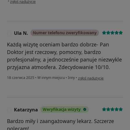
•
zgłoś nadużycie
Ula N.
Numer telefonu zweryfikowany
U
Każdą wizytę oceniam bardzo dobrze- Pan
Doktor jest rzeczowy, pomocny, bardzo
profesjonalny, a jednocześnie panuje niezwykle
przyjazna atmosfera. Zdecydowanie 10/10.
w opinii użytkownika Ula N.
18 czerwca 2025
•
W innym miejscu
•
Inny
•
zgłoś nadużycie
Katarzyna
Weryfikacja wizyty
K
Bardzo miły i zaangażowany lekarz. Szczerze
polecam!