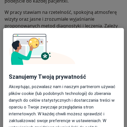
podejście do każdej pacjentki.
W pracy stawiam na rzetelność, spokojną atmosferę
wizyty oraz jasne i zrozumiałe wyjaśnianie
proponowanych metod diagnostyki i leczenia. Zależy
mi na partnerskiej relacji, komforcie pacjentki i
podejmowaniu decyzji w oparciu o aktualną wiedzę
oraz obowiązujące standardy medyczne.
O mnie
więcej
Zakres porad
Położnictwo i ginekologia
Szanujemy Twoją prywatność
Główne obszary pomocy
Akceptując, pozwalasz nam i naszym partnerom używać
plików cookie (lub podobnych technologii) do zbierania
Choroby ginekologiczne
danych do celów statystycznych i dostarczania treści w
Zaburzenia miesiączkowania
oparciu o Twoje zwyczaje przeglądania stron
Bolesne miesiączkowanie
Nadżerki szyjki macicy
internetowych. W każdej chwili możesz sprawdzić i
zaktualizować swoje preferencje w ustawieniach. W
Pacjenci których przyjmuję