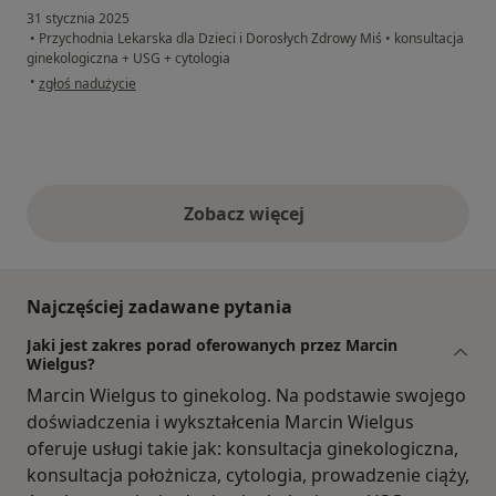
31 stycznia 2025
•
Przychodnia Lekarska dla Dzieci i Dorosłych Zdrowy Miś
•
konsultacja
ginekologiczna + USG + cytologia
w opinii użytkownika Elżbieta
•
zgłoś nadużycie
Zobacz więcej
opinie powyżej
Najczęściej zadawane pytania
Jaki jest zakres porad oferowanych przez Marcin
Wielgus?
Marcin Wielgus to ginekolog. Na podstawie swojego
doświadczenia i wykształcenia Marcin Wielgus
oferuje usługi takie jak: konsultacja ginekologiczna,
konsultacja położnicza, cytologia, prowadzenie ciąży,