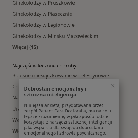
Ginekolodzy w Pruszkowie
Ginekolodzy w Piasecznie
Ginekolodzy w Legionowie
Ginekolodzy w Mińsku Mazowieckim
Więcej (15)
Więcej w kategorii: W pobliżu Celestynowa
Najczęście leczone choroby
Bolesne miesiączkowanie w Celestynowie
Choroby ginekologiczne w Celestynowie
Dobrostan emocjonalny i
sztuczna inteligencja
Nadżerki szyjki macicy w Celestynowie
Niniejsza ankieta, przygotowana przez
Urazy oka i oczodołu w Celestynowie
zespół Patient Care Doctoralia, ma na celu
lepsze zrozumienie, w jaki sposób ludzie
Wady wzroku w Celestynowie
korzystają z narzędzi sztucznej inteligencji
jako wsparcia dla swojego dobrostanu
Więcej (2)
emocjonalnego i zdrowia psychicznego.
Więcej w kategorii: Najczęście leczone choroby