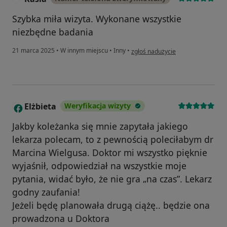
Szybka miła wizyta. Wykonane wszystkie
niezbędne badania
w opinii użytkownika Kasia
21 marca 2025
•
W innym miejscu
•
Inny
•
zgłoś nadużycie
Elżbieta
Weryfikacja wizyty
E
Jakby koleżanka się mnie zapytała jakiego
lekarza polecam, to z pewnością poleciłabym dr
Marcina Wielgusa. Doktor mi wszystko pięknie
wyjaśnił, odpowiedział na wszystkie moje
pytania, widać było, że nie gra „na czas”. Lekarz
godny zaufania!
Jeżeli będę planowała drugą ciążę.. będzie ona
prowadzona u Doktora