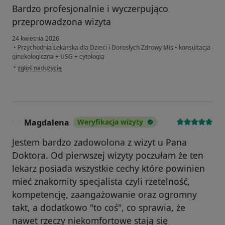
Bardzo profesjonalnie i wyczerpująco
przeprowadzona wizyta
24 kwietnia 2026
•
Przychodnia Lekarska dla Dzieci i Dorosłych Zdrowy Miś
•
konsultacja
ginekologiczna + USG + cytologia
w opinii użytkownika Renata
•
zgłoś nadużycie
Magdalena
Weryfikacja wizyty
M
Jestem bardzo zadowolona z wizyt u Pana
Doktora. Od pierwszej wizyty poczułam że ten
lekarz posiada wszystkie cechy które powinien
mieć znakomity specjalista czyli rzetelność,
kompetencję, zaangażowanie oraz ogromny
takt, a dodatkowo "to coś", co sprawia, że
nawet rzeczy niekomfortowe stają się