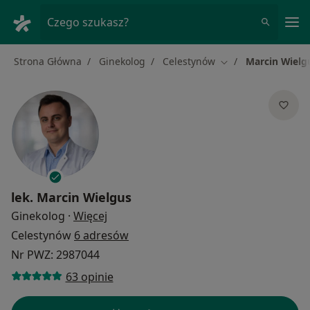
Me
Czego szukasz?
Strona Główna
Ginekolog
Celestynów
Marcin Wielg
Zmień miasto
lek.
Marcin Wielgus
O specjalizacjach
Ginekolog
·
Więcej
Celestynów
6 adresów
Nr PWZ: 2987044
63 opinie