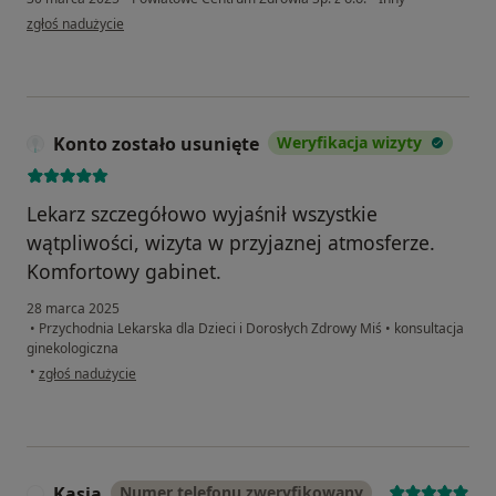
w opinii użytkownika Magdalena Szewczak
zgłoś nadużycie
Konto zostało usunięte
Weryfikacja wizyty
Lekarz szczegółowo wyjaśnił wszystkie
wątpliwości, wizyta w przyjaznej atmosferze.
Komfortowy gabinet.
28 marca 2025
•
Przychodnia Lekarska dla Dzieci i Dorosłych Zdrowy Miś
•
konsultacja
ginekologiczna
w opinii użytkownika Konto zostało usunięte
•
zgłoś nadużycie
Kasia
Numer telefonu zweryfikowany
K