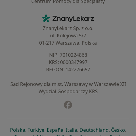
Centrum Pomocy dla Specjalisty
Kontakt
ZnanyLekarz - Strona główna
ZnanyLekarz Sp. z o.o.
ul. Kolejowa 5/7
01-217 Warszawa, Polska
NIP: ⁠7010224868
KRS: ⁠0000347997
REGON: ⁠142276657
Sąd Rejonowy dla m.st. Warszawy w Warszawie XII
Wydział Gospodarczy KRS
Facebook
otwiera się w nowej karcie
otwiera się w nowej karcie
otwiera się w nowej karcie
otwiera się w nowej karcie
otwiera się w nowej karci
otwiera się
otwi
Polska
,
Türkiye
,
España
,
Italia
,
Deutschland
,
Česko
,