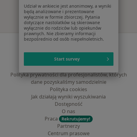
Udział w ankiecie jest anonimowy, a wyniki
będą analizowane i prezentowane
wyłącznie w formie zbiorczej. Pytania
dotyczące nastolatków są skierowane
wyłącznie do rodziców lub opiekunów
prawnych. Nie zbieramy informacji
bezpośrednio od osób niepełnoletnich.
Serwis
Regulamin
Start survey
Polityka prywatności pacjentów
Polityka prywatności profesjonalistów
Polityka prywatności dla profesjonalistów, których
dane pozyskaliśmy samodzielnie
Polityka cookies
Jak działają wyniki wyszukiwania
Dostępność
O nas
Praca
Rekrutujemy!
Partnerzy
Centrum prasowe