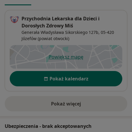
Przychodnia Lekarska dla Dzieci i
Dorosłych Zdrowy Miś
Generała Władysława Sikorskiego 127b,
05-420
Józefów (powiat otwocki)
Powiększ mapę
otwiera się w nowej karcie
Dostępność
Pokaż kalendarz
Pokaż więcej
o adresie
Ubezpieczenia - brak akceptowanych