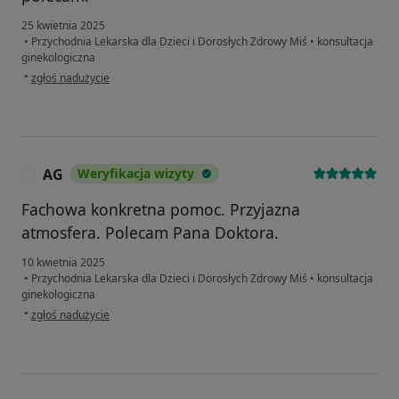
25 kwietnia 2025
•
Przychodnia Lekarska dla Dzieci i Dorosłych Zdrowy Miś
•
konsultacja
ginekologiczna
w opinii użytkownika Katarzyna
•
zgłoś nadużycie
AG
Weryfikacja wizyty
A
Fachowa konkretna pomoc. Przyjazna
atmosfera. Polecam Pana Doktora.
10 kwietnia 2025
•
Przychodnia Lekarska dla Dzieci i Dorosłych Zdrowy Miś
•
konsultacja
ginekologiczna
w opinii użytkownika AG
•
zgłoś nadużycie