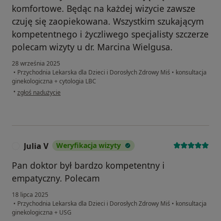
komfortowe. Będąc na każdej wizycie zawsze
czuję się zaopiekowana. Wszystkim szukającym
kompetentnego i życzliwego specjalisty szczerze
polecam wizyty u dr. Marcina Wielgusa.
28 września 2025
•
Przychodnia Lekarska dla Dzieci i Dorosłych Zdrowy Miś
•
konsultacja
ginekologiczna + cytologia LBC
w opinii użytkownika Magdalena
•
zgłoś nadużycie
Julia V
Weryfikacja wizyty
J
Pan doktor był bardzo kompetentny i
empatyczny. Polecam
18 lipca 2025
•
Przychodnia Lekarska dla Dzieci i Dorosłych Zdrowy Miś
•
konsultacja
ginekologiczna + USG
w opinii użytkownika Julia V