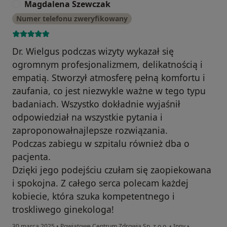
Magdalena Szewczak
M
Numer telefonu zweryfikowany
Dr. Wielgus podczas wizyty wykazał się
ogromnym profesjonalizmem, delikatnością i
empatią. Stworzył atmosferę pełną komfortu i
zaufania, co jest niezwykle ważne w tego typu
badaniach. Wszystko dokładnie wyjaśnił
odpowiedział na wszystkie pytania i
zaproponowałnajlepsze rozwiązania.
Podczas zabiegu w szpitalu również dba o
pacjenta.
Dzięki jego podejściu czułam się zaopiekowana
i spokojna. Z całego serca polecam każdej
kobiecie, która szuka kompetentnego i
troskliwego ginekologa!
30 marca 2025
•
Powiatowe Centrum Zdrowia Sp. z o.o.
•
Inny
•