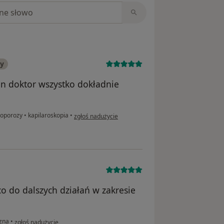
niach
ny
an doktor wszystko dokładnie
w opinii użytkownika Natalia
eoporozy
•
kapilaroskopia
•
zgłoś nadużycie
o do dalszych działań w zakresie
w opinii użytkownika IR
zna
•
zgłoś nadużycie