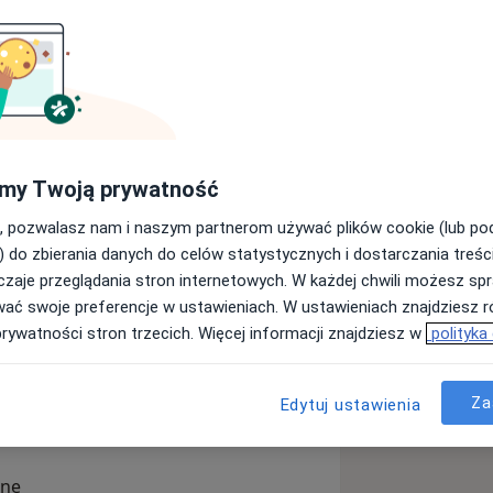
 reumatologii. Doświadczenie zawodowe
kładowych Chorób Tkanki Łącznej w
h ośrodków nowoczesnej reumatologii
zyć w zagranicznych stażach m.in w
 University.
my Twoją prywatność
czestniczę w wielu konferencjach
, pozwalasz nam i naszym partnerom używać plików cookie (lub p
udział w kursach USG, szkoleniach z
) do zbierania danych do celów statystycznych i dostarczania treśc
siadam certyfikat umiejętności
zaje przeglądania stron internetowych. W każdej chwili możesz spr
ny mikrokrążenia) wydany przez
wać swoje preferencje w ustawieniach. W ustawieniach znajdziesz ró
rego jestem członkiem.
prywatności stron trzecich. Więcej informacji znajdziesz w
polityka
a moczanowa
a11y_sr_more_diseases
alne zapalenie stawów
+26
eumatologii (leczeniem biologicznym,
Za
Edytuj ustawienia
) dzięki którym udaje się uzyskać
zcze kilka lat temu. Prowadzę
iwiając im dostęp do nowoczesnych
ine