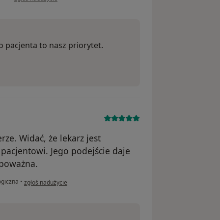
 pacjenta to nasz priorytet.
ze. Widać, że lekarz jest
acjentowi. Jego podejście daje
k poważna.
w opinii użytkownika SP
ogiczna
•
zgłoś nadużycie