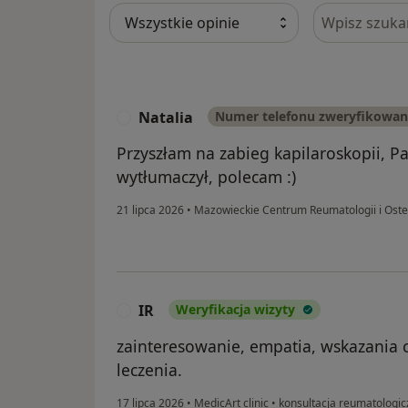
Szukaj w opi
Natalia
Numer telefonu zweryfikowa
N
Przyszłam na zabieg kapilaroskopii, P
wytłumaczył, polecam :)
21 lipca 2026
•
Mazowieckie Centrum Reumatologii i Ost
IR
Weryfikacja wizyty
I
zainteresowanie, empatia, wskazania c
leczenia.
17 lipca 2026
•
MedicArt clinic
•
konsultacja reumatologic