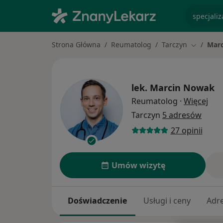
specjaliz
Strona Główna
Reumatolog
Tarczyn
Mar
Zmień mi
lek.
Marcin Nowak
O sp
Reumatolog
·
Więcej
Tarczyn
5 adresów
27 opinii
Umów wizytę
Doświadczenie
Usługi i ceny
Adr