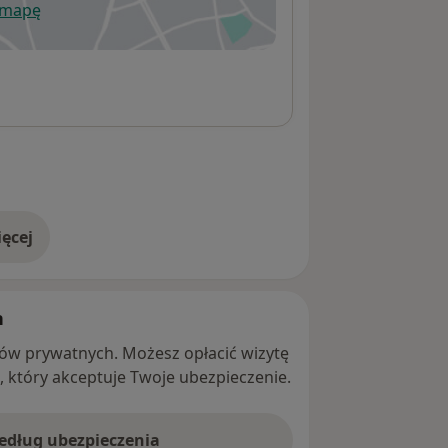
 mapę
wiera się w nowej karcie
ęcej
adresie
h
ntów prywatnych. Możesz opłacić wizytę
ę, który akceptuje Twoje ubezpieczenie.
według ubezpieczenia