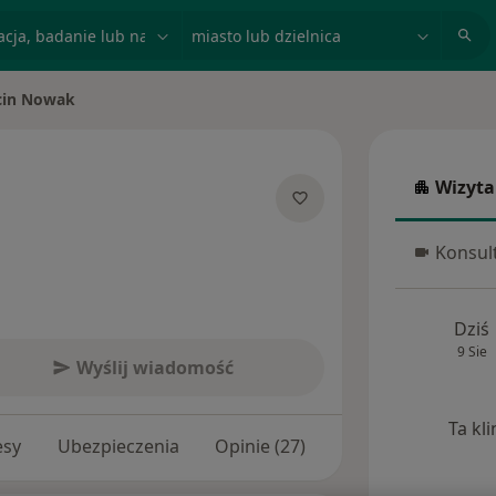
acja, badanie lub nazwisko
miasto lub dzielnica
cin Nowak
asto
Wizyta
Wizyta w
ecjalizacjach
Konsult
Konsulta
Dziś
9 Sie
Wyślij wiadomość
Ta kl
esy
Ubezpieczenia
Opinie (27)