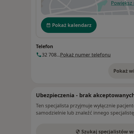
Powiększ
ot
Dostępność
Pokaż kalendarz
Telefon
32 708...
Pokaż numer telefonu
Pokaż wi
o 
Ubezpieczenia - brak akceptowanyc
Ten specjalista przyjmuje wyłącznie pacje
samodzielnie lub znaleźć innego specjalist
Szukaj specjalistów 