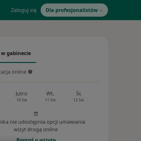
Zaloguj się
Dla profesjonalistów
 w gabinecie
 gabinecie
acja online
cja online
Jutro
Wt,
Śr,
Czw,
Pt,
10 Sie
11 Sie
12 Sie
13 Sie
14 Si
inika nie udostępnia opcji umawiania
wizyt drogą online
Poproś o wizytę