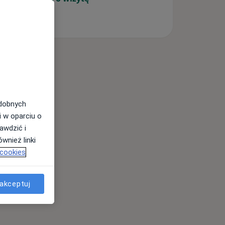
odobnych
i w oparciu o
awdzić i
wnież linki
 cookies
akceptuj