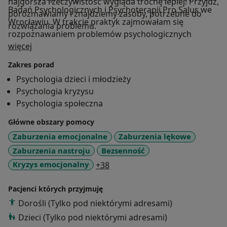
najgorsza rzeczywistość wygląda trochę lepiej! Przyjdź,
Badań Psychologicznych i Psychoterapii Pro Salus we
porozmawiamy i znajdziemy zasoby, potrzebne do
Wrocławiu. W trakcie praktyk zajmowałam się
rozwiązania problemu.
rozpoznawaniem problemów psychologicznych
O mnie
zarówno wśród osób indywidualnych, jak i całych
więcej
rodzin, analizą doświadczanych przez te osoby
Zakres porad
trudności, planowaniem postępowania
Psychologia dzieci i młodzieży
terapeutycznego lub rehabilitacyjnego w zakresie
Psychologia kryzysu
wyznaczonym psychologiczną diagnozą,
Psychologia społeczna
projektowaniem oraz prowadzeniem programów
profilaktyki i promocji zdrowia psychicznego.
Główne obszary pomocy
Zaburzenia emocjonalne
Zaburzenia lękowe
Zaburzenia nastroju
Bezsenność
a11y_sr_more_diseases
Kryzys emocjonalny
+38
Pacjenci których przyjmuję
Dorośli (Tylko pod niektórymi adresami)
Dzieci (Tylko pod niektórymi adresami)