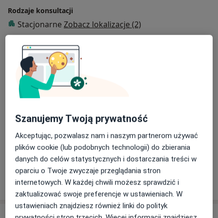
Rodzaje konsultacji
Stacjonarne
Zobacz lokalizacje (2)
Konsultacje online
Zobacz kalendarz online
Zdjęcia i filmy
Szanujemy Twoją prywatność
Akceptując, pozwalasz nam i naszym partnerom używać
Zobacz galerię (2)
plików cookie (lub podobnych technologii) do zbierania
danych do celów statystycznych i dostarczania treści w
oparciu o Twoje zwyczaje przeglądania stron
Pokaż więcej
internetowych. W każdej chwili możesz sprawdzić i
o doświadczeniu
zaktualizować swoje preferencje w ustawieniach. W
ustawieniach znajdziesz również linki do polityk
Aktualności
prywatności stron trzecich. Więcej informacji znajdziesz