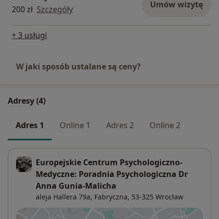
odczuwają skutki stresu, przeciążenia lub
Umów wizytę
200 zł
Szczegóły
wypalenia,
+ 3 usługi
przeżywają kryzys, stratę lub niepokój,
chcą lepiej zrozumieć siebie i poprawić jakość
W jaki sposób ustalane są ceny?
swoich relacji.
Terapia to proces, w którym rozpoznajemy źródła
Adresy (4)
problemów, ale też uczymy się konkretnych
strategii radzenia sobie z nimi. To moment na
Adres 1
Online 1
Adres 2
Online 2
odkrywanie własnych zasobów i naukę ich
wykorzystywania w codziennym życiu.
Europejskie Centrum Psychologiczno-
Kiedy warto rozważyć wizytę?
Medyczne: Poradnia Psychologiczna Dr
Warto zgłosić się do psychologa, gdy emocje
Anna Gunia-Malicha
zaczynają przytłaczać, gdy czujecie, że trudno
aleja Hallera 79a,
Fabryczna
, 53-325
Wrocław
poradzić sobie samodzielnie lub gdy zauważacie
niepokojące zmiany w zachowaniu swojego