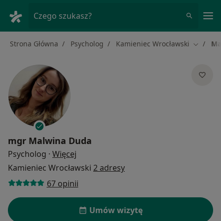
Me
Czego szukasz?
Strona Główna
Psycholog
Kamieniec Wrocławski
Ma
Zmień m
mgr
Malwina Duda
O specjalizacjach
Psycholog
·
Więcej
Kamieniec Wrocławski
2 adresy
67 opinii
Umów wizytę