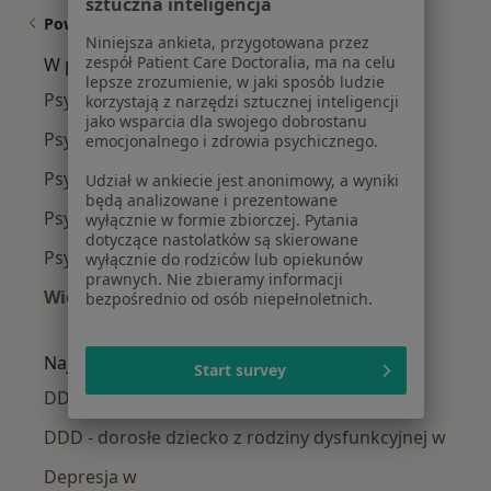
sztuczna inteligencja
Powiązane wyszukiwania
Niniejsza ankieta, przygotowana przez
zespół Patient Care Doctoralia, ma na celu
W pobliżu
lepsze zrozumienie, w jaki sposób ludzie
Psycholodzy w Wrocławiu
korzystają z narzędzi sztucznej inteligencji
jako wsparcia dla swojego dobrostanu
Psycholodzy w Oleśnicy
emocjonalnego i zdrowia psychicznego.
Psycholodzy w Oławie
Udział w ankiecie jest anonimowy, a wyniki
będą analizowane i prezentowane
Psycholodzy w Brzegu
wyłącznie w formie zbiorczej. Pytania
dotyczące nastolatków są skierowane
Psycholodzy w Trzebnicy
wyłącznie do rodziców lub opiekunów
prawnych. Nie zbieramy informacji
Więcej (15)
bezpośrednio od osób niepełnoletnich.
Więcej w kategorii: W pobliżu
Najczęście leczone choroby
Start survey
DDA - dorosłe dzieci alkoholików w
DDD - dorosłe dziecko z rodziny dysfunkcyjnej w
Depresja w