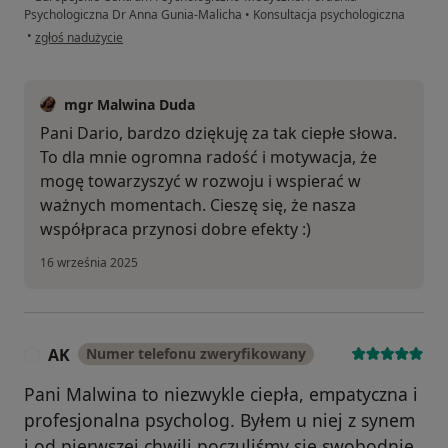
Psychologiczna Dr Anna Gunia-Malicha
•
Konsultacja psychologiczna
w opinii użytkownika Daria
•
zgłoś nadużycie
mgr Malwina Duda
Pani Dario, bardzo dziękuję za tak ciepłe słowa.
To dla mnie ogromna radość i motywacja, że
mogę towarzyszyć w rozwoju i wspierać w
ważnych momentach. Cieszę się, że nasza
współpraca przynosi dobre efekty :)
16 września 2025
AK
Numer telefonu zweryfikowany
A
Pani Malwina to niezwykle ciepła, empatyczna i
profesjonalna psycholog. Byłem u niej z synem
i od pierwszej chwili poczuliśmy się swobodnie