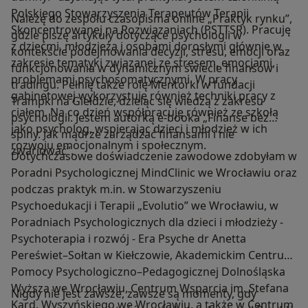
Polskiego Stowarzyszenia Terapeutów Terapii
Należę do zespołu czasopisma online „Praktyk rynku”,
Skoncentrowanej na Rozwiązaniach (PSTTSR). Pracuję
gdzie piszę artykuły dotyczące psychologii w
z dziećmi, młodzieżą i osobami dorosłymi głównie w
kontekście podejmowania decyzji, stresu, emocji oraz
zakresie tematyki związanej ze stresem, emocjami,
funkcjonowania w dynamicznym świecie finansów i
problemami psychosomatycznymi. W pracy
tradingu. Pełnię także rolę Mentorki w fundacji
gabinetowej wykorzystuję również techniki pracy z
Trampki na Giełdzie, dzieląc się wiedzą z zakresu
ciałem. Na co dzień współpracuję również ze szkołą
psychologii. Jestem autorką e-booka „Finanse bez
jako psycholog, wspierając dzieci i młodzież w ich
spiny. Jak mądrze zarządzać finansami i nie
rozwoju emocjonalnym i społecznym.
zwariować”.
Dotychczasowe doświadczenie zawodowe zdobyłam w
Poradni Psychologicznej MindClinic we Wrocławiu oraz
podczas praktyk m.in. w Stowarzyszeniu
Psychoedukacji i Terapii „Evolutio” we Wrocławiu, w
Poradniach Psychologicznych dla dzieci i młodzieży -
Psychoterapia i rozwój - Era Psyche dr Anetta
Pereświet–Sołtan w Kiełczowie, Akademickim Centrum
Pomocy Psychologiczno–Pedagogicznej Dolnośląska
Wyższa we Wrocławiu, Centrum Wsparcia im. Stefana
Nigdy nie jest zawsze, zawsze są momenty, gdy
Kard. Wyszyńskiego we Wrocławiu, a także w Centrum