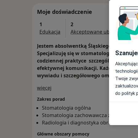
Moje doświadczenie
1
2
Edukacja
Akceptowane ubezpieczenia
Jestem absolwentką Śląskiego Uniwersy
Szanuje
Specjalizuję się w stomatologii zachowa
codziennej praktyce szczególną wagę pr
Akceptując
efektywnej komunikacji. Każde leczeni
technologii
wywiadu i szczegółowego omówienia potr
Twoje zwyc
zaktualizo
O mnie
więcej
do polityk 
Zakres porad
Stomatologia ogólna
Stomatologia zachowawcza z endodoncj
Radiologia i diagnostyka obrazowa
Główne obszary pomocy