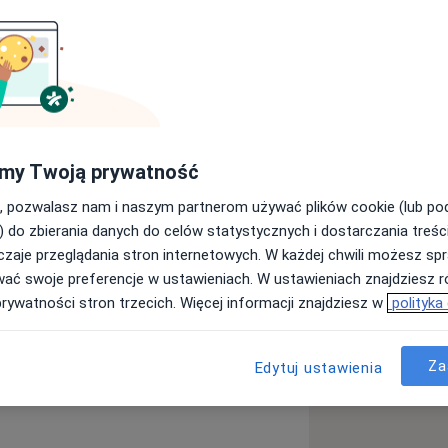
tetu Medycznego w Katowicach.
my Twoją prywatność
wczej z endodoncją. W swojej
zykładam do komfortu pacjenta i
, pozwalasz nam i naszym partnerom używać plików cookie (lub p
e rozpoczynam od dokładnego
) do zbierania danych do celów statystycznych i dostarczania treśc
zeb i oczekiwań Pacjenta.
zaje przeglądania stron internetowych. W każdej chwili możesz spr
wać swoje preferencje w ustawieniach. W ustawieniach znajdziesz ró
prywatności stron trzecich. Więcej informacji znajdziesz w
polityka
Za
Edytuj ustawienia
ą