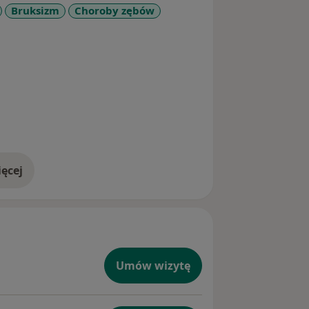
Bruksizm
Choroby zębów
ęcej
doświadczeniu
Umów wizytę