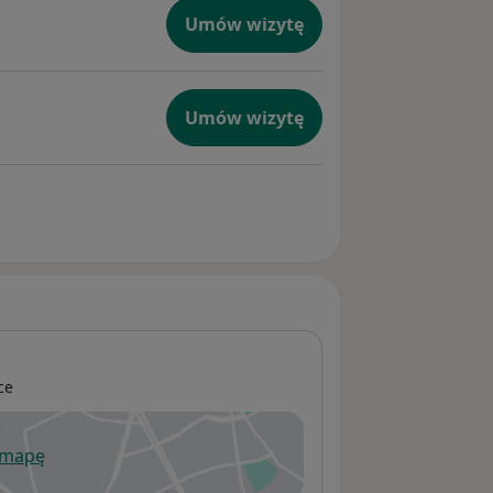
Umów wizytę
Umów wizytę
ce
 mapę
wiera się w nowej karcie