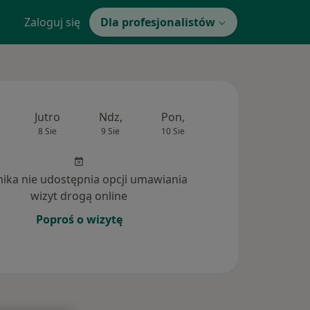
Zaloguj się
Dla profesjonalistów
Jutro
Ndz,
Pon,
Wt,
Śr,
8 Sie
9 Sie
10 Sie
11 Sie
12 Si
inika nie udostępnia opcji umawiania
wizyt drogą online
Poproś o wizytę