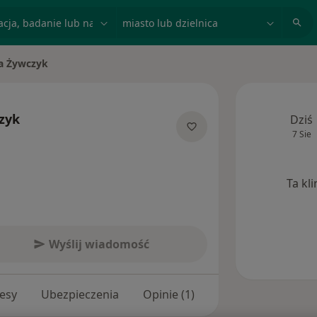
acja, badanie lub nazwisko
miasto lub dzielnica
a Żywczyk
asto
zyk
Dziś
7 Sie
ecjalizacjach
Ta kl
Wyślij wiadomość
esy
Ubezpieczenia
Opinie (1)