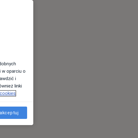
odobnych
i w oparciu o
awdzić i
wnież linki
 cookies
akceptuj