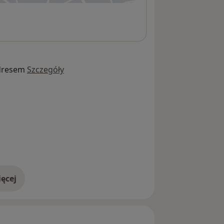
dresem
Szczegóły
ęcej
adresie