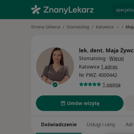
specjaliz
Strona Główna
Stomatolog
Katowice
Maj
Zmień mi
lek. dent.
Maja Żywc
O sp
Stomatolog
·
Więcej
Katowice
1 adres
Nr PWZ: 4000442
1 opinia
Umów wizytę
Doświadczenie
Usługi i ceny
Adr