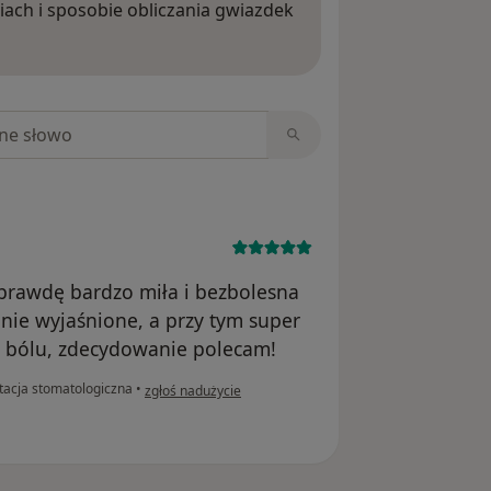
iach i sposobie obliczania gwiazdek
ięcej o opiniach
niach
prawdę bardzo miła i bezbolesna
nie wyjaśnione, a przy tym super
ez bólu, zdecydowanie polecam!
w opinii użytkownika Zofia
tacja stomatologiczna
•
zgłoś nadużycie