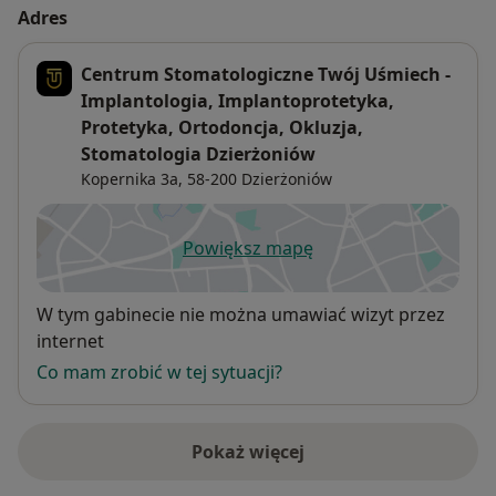
Adres
Centrum Stomatologiczne Twój Uśmiech -
Implantologia, Implantoprotetyka,
Protetyka, Ortodoncja, Okluzja,
Stomatologia Dzierżoniów
Kopernika 3a,
58-200
Dzierżoniów
Powiększ mapę
otwiera się w nowej karcie
Dostępność
W tym gabinecie nie można umawiać wizyt przez
internet
Co mam zrobić w tej sytuacji?
Pokaż więcej
o adresie