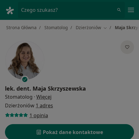
Me
Czego szukasz?
Strona Główna
Stomatolog
Dzierżoniów
Maja Skrz
Zmień miasto
lek. dent.
Maja Skrzyszewska
O specjalizacjach
Stomatolog
·
Więcej
Dzierżoniów
1 adres
1 opinia
Pokaż dane kontaktowe