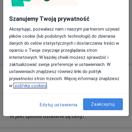
Stomatologia zachowawcza z endodoncją
szkoleniach i kursach, by podnosić swoje kwalifikacje i
przenosić je na wyższy poziom.
Główne obszary pomocy
Szanujemy Twoją prywatność
Jestem absolwentką Uniwersytetu Medycznego
Próchnica
Ból zęba
Braki zębowe
imienia Piastów Śląskich we Wrocławiu.
Akceptując, pozwalasz nam i naszym partnerom używać
a11y_sr_mo
Choroby miazgi
Nadwrażliwość zębów
+2
plików cookie (lub podobnych technologii) do zbierania
danych do celów statystycznych i dostarczania treści w
oparciu o Twoje zwyczaje przeglądania stron
Pokaż więcej
o doświadczeniu
internetowych. W każdej chwili możesz sprawdzić i
zaktualizować swoje preferencje w ustawieniach. W
ustawieniach znajdziesz również linki do polityk
Usługi i ceny
prywatności stron trzecich. Więcej informacji znajdziesz
Konsultacja protetyczna
w
polityka cookies
Szczegóły
Zaakceptuj
Edytuj ustawienia
W jaki sposób ustalane są ceny?