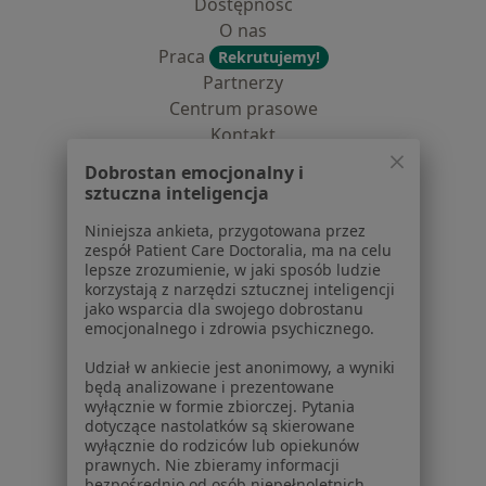
Dostępność
O nas
Praca
Rekrutujemy!
Partnerzy
Centrum prasowe
Kontakt
Dobrostan emocjonalny i
Dla pacjentów
sztuczna inteligencja
Lekarze
Niniejsza ankieta, przygotowana przez
Placówki medyczne
zespół Patient Care Doctoralia, ma na celu
Pytania i odpowiedzi
lepsze zrozumienie, w jaki sposób ludzie
korzystają z narzędzi sztucznej inteligencji
Usługi i zabiegi
jako wsparcia dla swojego dobrostanu
Choroby
emocjonalnego i zdrowia psychicznego.
Pomoc
Udział w ankiecie jest anonimowy, a wyniki
Aplikacje mobilne
będą analizowane i prezentowane
Blog dla pacjentów
wyłącznie w formie zbiorczej. Pytania
dotyczące nastolatków są skierowane
Dla profesjonalistów
wyłącznie do rodziców lub opiekunów
prawnych. Nie zbieramy informacji
Cennik
bezpośrednio od osób niepełnoletnich.