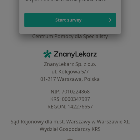
Dla lekarzy
Dla placówek medycznych
Start survey
Noa Notes
nowość
Baza wiedzy
Centrum Pomocy dla Specjalisty
Kontakt
ZnanyLekarz - Strona główna
ZnanyLekarz Sp. z o.o.
ul. Kolejowa 5/7
01-217 Warszawa, Polska
NIP: ⁠7010224868
KRS: ⁠0000347997
REGON: ⁠142276657
Sąd Rejonowy dla m.st. Warszawy w Warszawie XII
Wydział Gospodarczy KRS