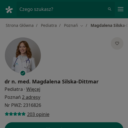
Me
Czego szukasz?
Strona Główna
Pediatra
Poznań
Magdalena Silska-
Zmień miasto
dr n. med.
Magdalena Silska-Dittmar
O specjalizacjach
Pediatra
·
Więcej
Poznań
2 adresy
Nr PWZ: 2316826
203 opinie