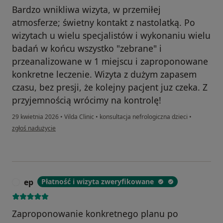
Bardzo wnikliwa wizyta, w przemiłej
atmosferze; świetny kontakt z nastolatką. Po
wizytach u wielu specjalistów i wykonaniu wielu
badań w końcu wszystko "zebrane" i
przeanalizowane w 1 miejscu i zaproponowane
konkretne leczenie. Wizyta z dużym zapasem
czasu, bez presji, że kolejny pacjent juz czeka. Z
przyjemnością wrócimy na kontrolę!
29 kwietnia 2026
•
Vilda Clinic
•
konsultacja nefrologiczna dzieci
•
w opinii użytkownika Emi
zgłoś nadużycie
ep
Płatność i wizyta zweryfikowane
E
Zaproponowanie konkretnego planu po