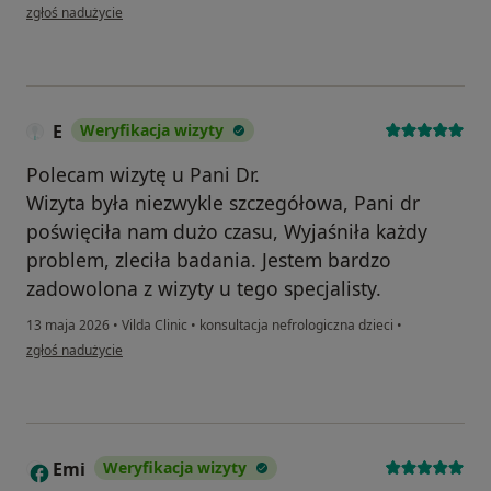
w opinii użytkownika Agnieszka
zgłoś nadużycie
E
Weryfikacja wizyty
Polecam wizytę u Pani Dr.
Wizyta była niezwykle szczegółowa, Pani dr
poświęciła nam dużo czasu, Wyjaśniła każdy
problem, zleciła badania. Jestem bardzo
zadowolona z wizyty u tego specjalisty.
13 maja 2026
•
Vilda Clinic
•
konsultacja nefrologiczna dzieci
•
w opinii użytkownika E
zgłoś nadużycie
Emi
Weryfikacja wizyty
E