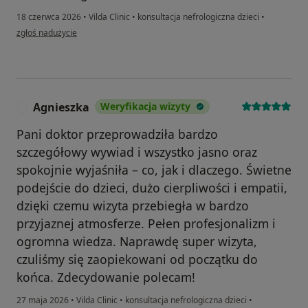
18 czerwca 2026
•
Vilda Clinic
•
konsultacja nefrologiczna dzieci
•
w opinii użytkownika Martyna
zgłoś nadużycie
Agnieszka
Weryfikacja wizyty
A
Pani doktor przeprowadziła bardzo
szczegółowy wywiad i wszystko jasno oraz
spokojnie wyjaśniła – co, jak i dlaczego. Świetne
podejście do dzieci, dużo cierpliwości i empatii,
dzięki czemu wizyta przebiegła w bardzo
przyjaznej atmosferze. Pełen profesjonalizm i
ogromna wiedza. Naprawdę super wizyta,
czuliśmy się zaopiekowani od początku do
końca. Zdecydowanie polecam!
27 maja 2026
•
Vilda Clinic
•
konsultacja nefrologiczna dzieci
•