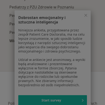
Pediatrzy z PZU Zdrowie w Poznaniu
Pediatrzy z Enel-med w Poznaniu
Dobrostan emocjonalny i
sztuczna inteligencja
Pediatrzy z NFZ w Poznaniu
Niniejsza ankieta, przygotowana przez
Pediatrzy z TELEMEDI w Poznaniu
zespół Patient Care Doctoralia, ma na celu
lepsze zrozumienie, w jaki sposób ludzie
Więcej (9)
korzystają z narzędzi sztucznej inteligencji
Więcej w kategorii: Najpopularniejsze ubezpie
jako wsparcia dla swojego dobrostanu
emocjonalnego i zdrowia psychicznego.
Udział w ankiecie jest anonimowy, a wyniki
będą analizowane i prezentowane
wyłącznie w formie zbiorczej. Pytania
dotyczące nastolatków są skierowane
wyłącznie do rodziców lub opiekunów
Serwis
prawnych. Nie zbieramy informacji
bezpośrednio od osób niepełnoletnich.
Regulamin
Polityka prywatności pacjentów
Polityka prywatności profesjonalistów
Start survey
Polityka prywatności dla profesjonalistów, których