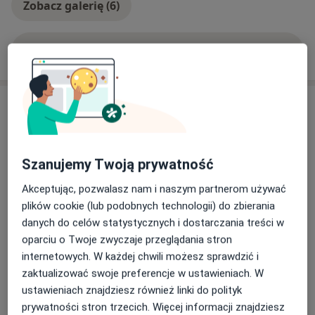
Zobacz galerię (6)
Pokaż więcej
o doświadczeniu
Usługi i ceny
Konsultacja nefrologiczna dzieci
Umów wizytę
350 zł
Szczegóły
Szanujemy Twoją prywatność
Akceptując, pozwalasz nam i naszym partnerom używać
Konsultacja pediatryczna
Umów wizytę
plików cookie (lub podobnych technologii) do zbierania
300 zł
Szczegóły
danych do celów statystycznych i dostarczania treści w
oparciu o Twoje zwyczaje przeglądania stron
Konsultacja online
internetowych. W każdej chwili możesz sprawdzić i
Umów wizytę
260 zł
Szczegóły
zaktualizować swoje preferencje w ustawieniach. W
ustawieniach znajdziesz również linki do polityk
prywatności stron trzecich. Więcej informacji znajdziesz
Konsultacja nefrologiczna