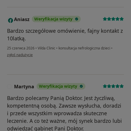
Aniasz
Weryfikacja wizyty
A
Bardzo szczegółowe omówienie, fajny kontakt z
10latką.
25 czerwca 2026
•
Vilda Clinic
•
konsultacja nefrologiczna dzieci
•
w opinii użytkownika Aniasz
zgłoś nadużycie
Martyna
Weryfikacja wizyty
M
Bardzo polecamy Panią Doktor. Jest życzliwą,
kompetentną osobą. Zawsze wysłucha, doradzi
i przede wszystkim wprowadza skuteczne
leczenie. A co też ważne, mój synek bardzo lubi
odwiedzać gabinet Pani Doktor.