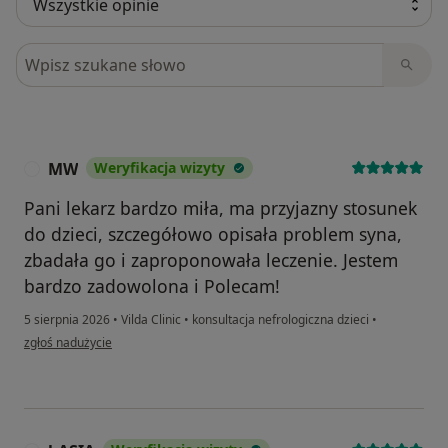
Szukaj w opiniach
MW
Weryfikacja wizyty
M
Pani lekarz bardzo miła, ma przyjazny stosunek
do dzieci, szczegółowo opisała problem syna,
zbadała go i zaproponowała leczenie. Jestem
bardzo zadowolona i Polecam!
5 sierpnia 2026
•
Vilda Clinic
•
konsultacja nefrologiczna dzieci
•
w opinii użytkownika MW
zgłoś nadużycie