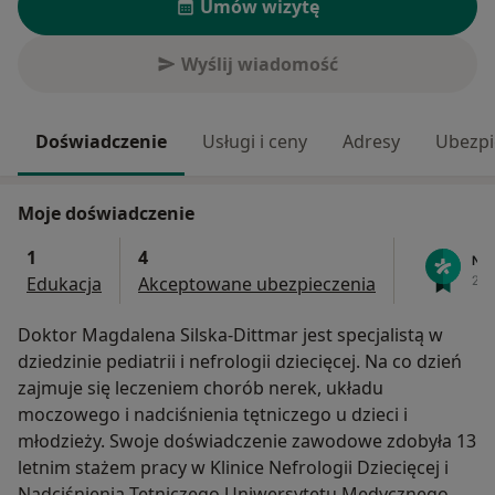
Umów wizytę
Wyślij wiadomość
Doświadczenie
Usługi i ceny
Adresy
Ubezpi
Moje doświadczenie
1
4
Edukacja
Akceptowane ubezpieczenia
Doktor Magdalena Silska-Dittmar jest specjalistą w
dziedzinie pediatrii i nefrologii dziecięcej. Na co dzień
zajmuje się leczeniem chorób nerek, układu
moczowego i nadciśnienia tętniczego u dzieci i
młodzieży. Swoje doświadczenie zawodowe zdobyła 13
letnim stażem pracy w Klinice Nefrologii Dziecięcej i
Nadciśnienia Tętniczego Uniwersytetu Medycznego w