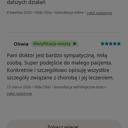
dalszych działań
w opinii użytkownika ep
8 kwietnia 2026
•
Vilda Clinic
•
konsultacja online
•
zgłoś nadużycie
Oliwia
Weryfikacja wizyty
O
Pani doktor jest bardzo sympatyczną, miłą
osobą. Super podejście do małego pacjenta.
Konkretnie i szczegółowo opisuję wszystkie
szczegóły związane z chorobą i jej leczeniem.
12 marca 2026
•
Vilda Clinic
•
konsultacja nefrologiczna dzieci
•
w opinii użytkownika Oliwia
zgłoś nadużycie
Zobacz więcej