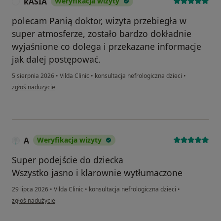
kASIA
Weryfikacja wizyty
K
polecam Panią doktor, wizyta przebiegła w
super atmosferze, zostało bardzo dokładnie
wyjaśnione co dolega i przekazane informacje
jak dalej postępować.
5 sierpnia 2026
•
Vilda Clinic
•
konsultacja nefrologiczna dzieci
•
w opinii użytkownika kASIA
zgłoś nadużycie
A
Weryfikacja wizyty
Super podejście do dziecka
Wszystko jasno i klarownie wytłumaczone
29 lipca 2026
•
Vilda Clinic
•
konsultacja nefrologiczna dzieci
•
w opinii użytkownika A
zgłoś nadużycie