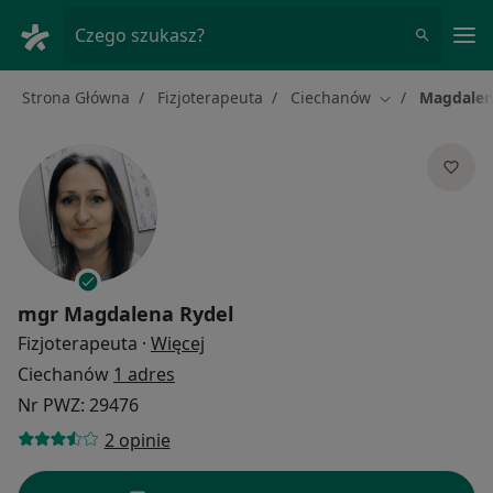
Me
Czego szukasz?
Strona Główna
Fizjoterapeuta
Ciechanów
Magdalen
Zmień miasto
mgr
Magdalena Rydel
O specjalizacjach
Fizjoterapeuta
·
Więcej
Ciechanów
1 adres
Nr PWZ: 29476
2 opinie