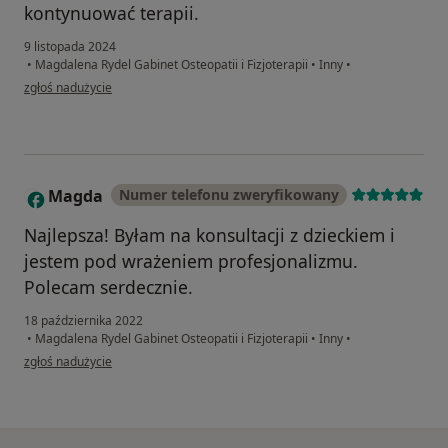
kontynuować terapii.
9 listopada 2024
•
Magdalena Rydel Gabinet Osteopatii i Fizjoterapii
•
Inny
•
w opinii użytkownika Dorota
zgłoś nadużycie
Magda
Numer telefonu zweryfikowany
M
Najlepsza! Byłam na konsultacji z dzieckiem i
jestem pod wrażeniem profesjonalizmu.
Polecam serdecznie.
18 października 2022
•
Magdalena Rydel Gabinet Osteopatii i Fizjoterapii
•
Inny
•
w opinii użytkownika Magda
zgłoś nadużycie