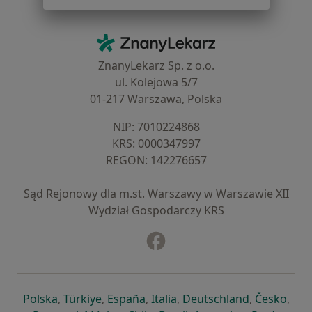
Centrum Pomocy dla Specjalisty
Kontakt
ZnanyLekarz - Strona główna
ZnanyLekarz Sp. z o.o.
ul. Kolejowa 5/7
01-217 Warszawa, Polska
NIP: ⁠7010224868
KRS: ⁠0000347997
REGON: ⁠142276657
Sąd Rejonowy dla m.st. Warszawy w Warszawie XII
Wydział Gospodarczy KRS
Facebook
otwiera się w nowej karcie
otwiera się w nowej karcie
otwiera się w nowej karcie
otwiera się w nowej karcie
otwiera się w nowej karci
otwiera się
otwi
Polska
,
Türkiye
,
España
,
Italia
,
Deutschland
,
Česko
,