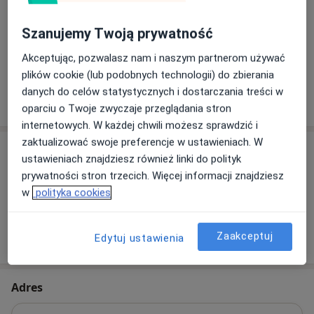
Pacjenci których przyjmuję
Szanujemy Twoją prywatność
Dorośli
Dzieci
Akceptując, pozwalasz nam i naszym partnerom używać
plików cookie (lub podobnych technologii) do zbierania
danych do celów statystycznych i dostarczania treści w
Pokaż więcej
o doświadczeniu
oparciu o Twoje zwyczaje przeglądania stron
internetowych. W każdej chwili możesz sprawdzić i
zaktualizować swoje preferencje w ustawieniach. W
Usługi i ceny
ustawieniach znajdziesz również linki do polityk
prywatności stron trzecich. Więcej informacji znajdziesz
Brak informacji o usługach i cenach
w
polityka cookies
Ten lekarz nie dodał jeszcze informacji o usługach i
cenach.
Zaakceptuj
Edytuj ustawienia
Adres