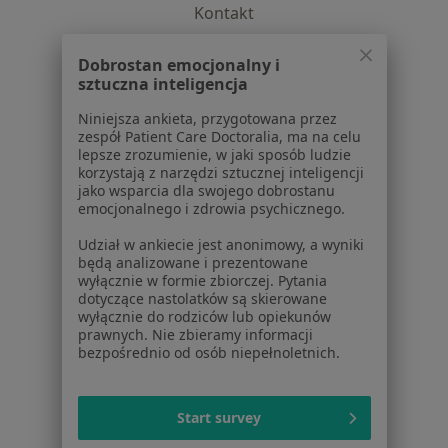
Kontakt
Dla pacjentów
Dobrostan emocjonalny i
sztuczna inteligencja
Lekarze
Placówki medyczne
Niniejsza ankieta, przygotowana przez
Pytania i odpowiedzi
zespół Patient Care Doctoralia, ma na celu
lepsze zrozumienie, w jaki sposób ludzie
Usługi i zabiegi
korzystają z narzędzi sztucznej inteligencji
Choroby
jako wsparcia dla swojego dobrostanu
Pomoc
emocjonalnego i zdrowia psychicznego.
Aplikacje mobilne
Udział w ankiecie jest anonimowy, a wyniki
Blog dla pacjentów
będą analizowane i prezentowane
wyłącznie w formie zbiorczej. Pytania
Dla profesjonalistów
dotyczące nastolatków są skierowane
wyłącznie do rodziców lub opiekunów
Cennik
prawnych. Nie zbieramy informacji
bezpośrednio od osób niepełnoletnich.
Dla lekarzy
Dla placówek medycznych
Noa Notes
nowość
Start survey
Baza wiedzy