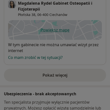
Magdalena Rydel Gabinet Osteopatii i
Fizjoterapii
Płońska 38,
06-400
Ciechanów
Powiększ mapę
otwiera się w nowej karcie
Dostępność
W tym gabinecie nie można umawiać wizyt przez
internet
Co mam zrobić w tej sytuacji?
Pokaż więcej
o adresie
Ubezpieczenia - brak akceptowanych
Ten specjalista przyjmuje wyłącznie pacjentów
prywatnych. Możesz opłacić wizytę samodzielnie lub