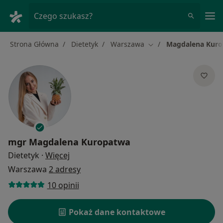
Me
Czego szukasz?
Strona Główna
Dietetyk
Warszawa
Magdalena Kur
Zmień miasto
mgr
Magdalena Kuropatwa
O specjalizacjach
Dietetyk
·
Więcej
Warszawa
2 adresy
10 opinii
Pokaż dane kontaktowe