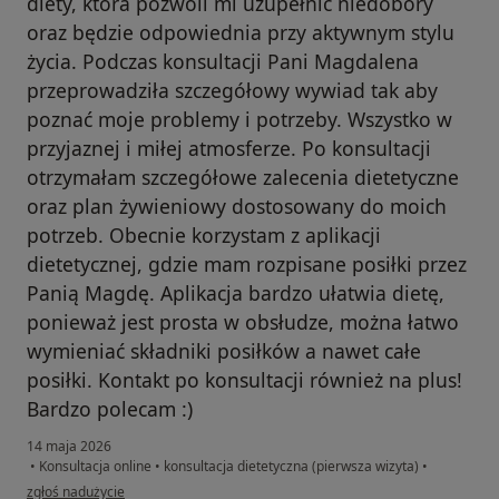
diety, która pozwoli mi uzupełnić niedobory
oraz będzie odpowiednia przy aktywnym stylu
życia. Podczas konsultacji Pani Magdalena
przeprowadziła szczegółowy wywiad tak aby
poznać moje problemy i potrzeby. Wszystko w
przyjaznej i miłej atmosferze. Po konsultacji
otrzymałam szczegółowe zalecenia dietetyczne
oraz plan żywieniowy dostosowany do moich
potrzeb. Obecnie korzystam z aplikacji
dietetycznej, gdzie mam rozpisane posiłki przez
Panią Magdę. Aplikacja bardzo ułatwia dietę,
ponieważ jest prosta w obsłudze, można łatwo
wymieniać składniki posiłków a nawet całe
posiłki. Kontakt po konsultacji również na plus!
Bardzo polecam :)
14 maja 2026
•
Konsultacja online
•
konsultacja dietetyczna (pierwsza wizyta)
•
w opinii użytkownika Karolina
zgłoś nadużycie