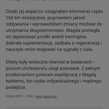
Dzięki jej wsparciu osiągnęłam kilometraż rzędu
160 km miesięcznie, poprawiłam jakość
odżywiania i wprowadziłam zmiany możliwe do
utrzymania długoterminowo. Magda pomogła
mi zaplanować posiłki wokół treningów,
dobrała suplementację, zadbała o regenerację i
nauczyła mnie reagować na sygnały z ciała.
Efekty były widoczne również w badaniach –
poziom cholesterolu uległ poprawie. Z pełnym
przekonaniem polecam współpracę z Magdą
każdemu, kto szuka indywidualnego i mądrego
podejścia.
w opinii użytkownika Karina
6 lipca 2025
•
•
Inny
•
zgłoś nadużycie