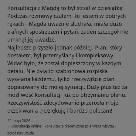
Konsultacja z Magdą to był strzał w dziesiątkę!
Podczas rozmowy czułem, że jestem w dobrych
rękach - Magda uważnie słuchała, miała dużo
trafnych spostrzeżeń i pytań, żaden szczegół nie
umknął jej uwadze.
Najlepsze przyszło jednak później. Plan, który
dostałem, był przemyślany i kompleksowy.
Widać było, że został dopieszczony w każdym
detalu. Nie była to szablonowa rozpiska
wysyłana każdemu, tylko rzeczywiście plan
dopasowany do mojej sytuacji. Duży plus też za
możliwość konsultacji już po otrzymaniu planu.
Rzeczywistość zdecydowanie przerosła moje
oczekiwania :) Dziękuję i bardzo polecam!
22 maja 2026
•
Konsultacja online
•
konsultacja dietetyczna (pierwsza wizyta)
•
w opinii użytkownika Krzysztof
zgłoś nadużycie