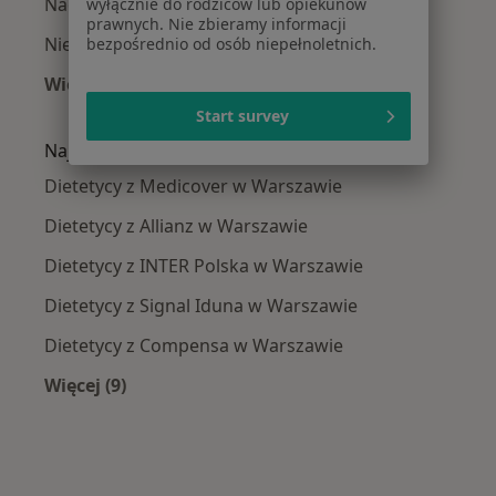
Nadciśnienie tętnicze w Warszawie
wyłącznie do rodziców lub opiekunów
prawnych. Nie zbieramy informacji
Niedoczynność tarczycy w Warszawie
bezpośrednio od osób niepełnoletnich.
Więcej (15)
Więcej w kategorii: Najczęście leczone chorob
Start survey
Najpopularniejsze ubezpieczenia
Dietetycy z Medicover w Warszawie
Dietetycy z Allianz w Warszawie
Dietetycy z INTER Polska w Warszawie
Dietetycy z Signal Iduna w Warszawie
Dietetycy z Compensa w Warszawie
Więcej (9)
Więcej w kategorii: Najpopularniejsze ubezpie