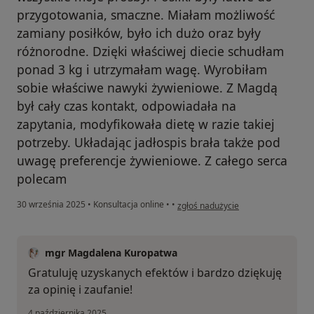
przygotowania, smaczne. Miałam możliwość
zamiany posiłków, było ich dużo oraz były
różnorodne. Dzięki właściwej diecie schudłam
ponad 3 kg i utrzymałam wagę. Wyrobiłam
sobie właściwe nawyki żywieniowe. Z Magdą
był cały czas kontakt, odpowiadała na
zapytania, modyfikowała dietę w razie takiej
potrzeby. Układając jadłospis brała także pod
uwagę preferencje żywieniowe. Z całego serca
polecam
w opinii użytkownika Anna
30 września 2025
•
Konsultacja online
•
•
zgłoś nadużycie
mgr Magdalena Kuropatwa
Gratuluję uzyskanych efektów i bardzo dziękuję
za opinię i zaufanie!
4 października 2025