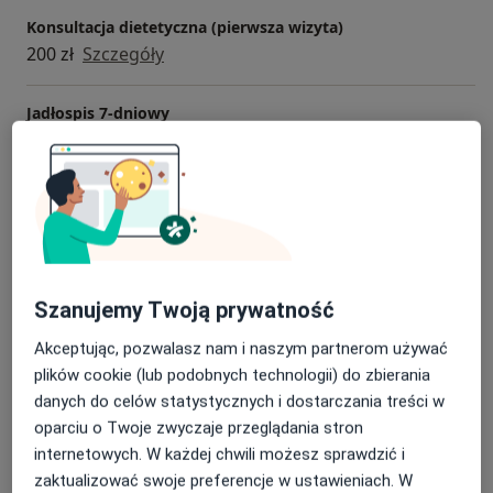
Konsultacja dietetyczna (pierwsza wizyta)
200 zł
Szczegóły
Jadłospis 7-dniowy
300 zł
Szczegóły
Konsultacja kontrolna
150 zł
Szczegóły
Konsultacja psychodietetyczna
Szanujemy Twoją prywatność
200 zł
Szczegóły
Akceptując, pozwalasz nam i naszym partnerom używać
Pakiet 1-miesięcznej współpracy
plików cookie (lub podobnych technologii) do zbierania
500 zł
Szczegóły
danych do celów statystycznych i dostarczania treści w
oparciu o Twoje zwyczaje przeglądania stron
+ 1 usługa
internetowych. W każdej chwili możesz sprawdzić i
zaktualizować swoje preferencje w ustawieniach. W