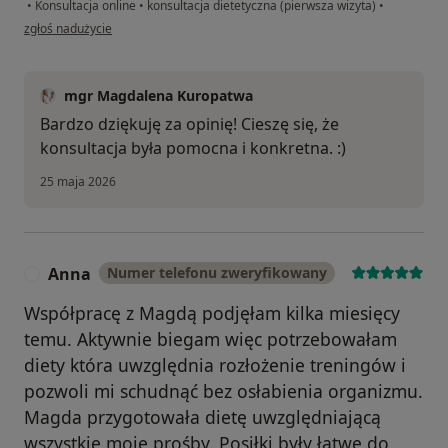
•
Konsultacja online
•
konsultacja dietetyczna (pierwsza wizyta)
•
w opinii użytkownika Jaga
zgłoś nadużycie
mgr Magdalena Kuropatwa
Bardzo dziękuję za opinię! Cieszę się, że
konsultacja była pomocna i konkretna. :)
25 maja 2026
Anna
Numer telefonu zweryfikowany
A
Współpracę z Magdą podjęłam kilka miesięcy
temu. Aktywnie biegam więc potrzebowałam
diety która uwzględnia rozłożenie treningów i
pozwoli mi schudnąć bez osłabienia organizmu.
Magda przygotowała dietę uwzględniającą
wszystkie moje prośby. Posiłki były łatwe do