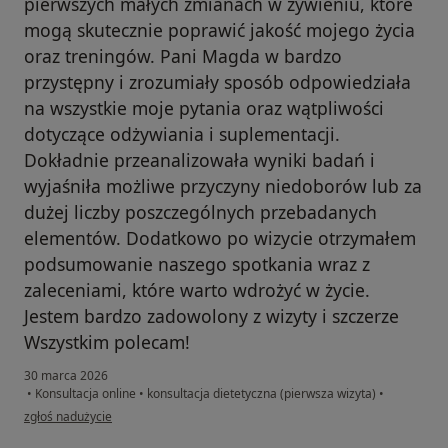
pierwszych małych zmianach w żywieniu, które
mogą skutecznie poprawić jakość mojego życia
oraz treningów. Pani Magda w bardzo
przystępny i zrozumiały sposób odpowiedziała
na wszystkie moje pytania oraz wątpliwości
dotyczące odżywiania i suplementacji.
Dokładnie przeanalizowała wyniki badań i
wyjaśniła możliwe przyczyny niedoborów lub za
dużej liczby poszczególnych przebadanych
elementów. Dodatkowo po wizycie otrzymałem
podsumowanie naszego spotkania wraz z
zaleceniami, które warto wdrożyć w życie.
Jestem bardzo zadowolony z wizyty i szczerze
Wszystkim polecam!
30 marca 2026
•
Konsultacja online
•
konsultacja dietetyczna (pierwsza wizyta)
•
w opinii użytkownika Marcel
zgłoś nadużycie