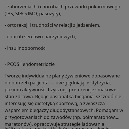
- zaburzeniach i chorobach przewodu pokarmowego
(IBS, SIBO/IMO, pasożyty),
- ortoreksji i trudności w relacji z jedzeniem,
- chorób sercowo-naczyniowych,
- insulinooporności
- PCOS i endometriozie
Tworzę indywidualne plany żywieniowe dopasowane
do potrzeb pacjenta — uwzględniające styl życia,
poziom aktywności fizycznej, preferencje smakowe i
stan zdrowia. Będąc pasjonatką biegania, szczególnie
interesuję się dietetyką sportową, a zwłaszcza
wsparciem biegaczy długodystansowych. Pomagam w
przygotowaniach do zawodów (np. półmaratonów,
maratonów), opracowuję strategie ładowania
Jeśli szukasz specjalistki, która patrzy na człowieka