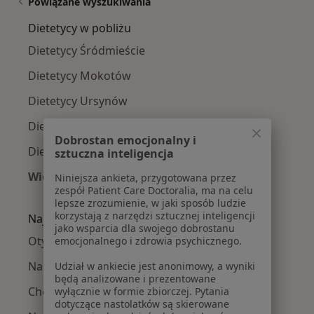
Powiązane wyszukiwania
Dietetycy w pobliżu
Dietetycy Śródmieście
Dietetycy Mokotów
Dietetycy Ursynów
Dietetycy Wola
Dobrostan emocjonalny i
Dietetycy Praga-Południe
sztuczna inteligencja
Więcej (14)
Niniejsza ankieta, przygotowana przez
zespół Patient Care Doctoralia, ma na celu
Więcej w kategorii: Dietetycy w pobliżu
lepsze zrozumienie, w jaki sposób ludzie
korzystają z narzędzi sztucznej inteligencji
Najczęście leczone choroby
jako wsparcia dla swojego dobrostanu
Otyłość w Warszawie
emocjonalnego i zdrowia psychicznego.
Nadwaga w Warszawie
Udział w ankiecie jest anonimowy, a wyniki
będą analizowane i prezentowane
Choroba Hashimoto w Warszawie
wyłącznie w formie zbiorczej. Pytania
dotyczące nastolatków są skierowane