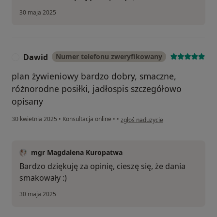
30 maja 2025
Dawid
Numer telefonu zweryfikowany
D
plan żywieniowy bardzo dobry, smaczne,
różnorodne posiłki, jadłospis szczegółowo
opisany
w opinii użytkownika Dawid
30 kwietnia 2025
•
Konsultacja online
•
•
zgłoś nadużycie
mgr Magdalena Kuropatwa
Bardzo dziękuję za opinię, cieszę się, że dania
smakowały :)
30 maja 2025