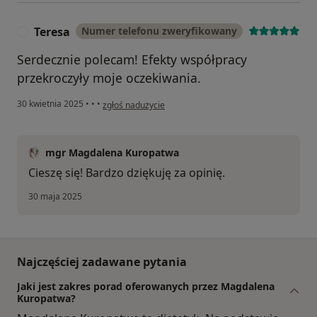
Teresa
Numer telefonu zweryfikowany
T
Serdecznie polecam! Efekty współpracy
przekroczyły moje oczekiwania.
w opinii użytkownika Teresa
30 kwietnia 2025
•
•
•
zgłoś nadużycie
mgr Magdalena Kuropatwa
Cieszę się! Bardzo dziękuję za opinię.
30 maja 2025
Najczęściej zadawane pytania
Jaki jest zakres porad oferowanych przez Magdalena
Kuropatwa?