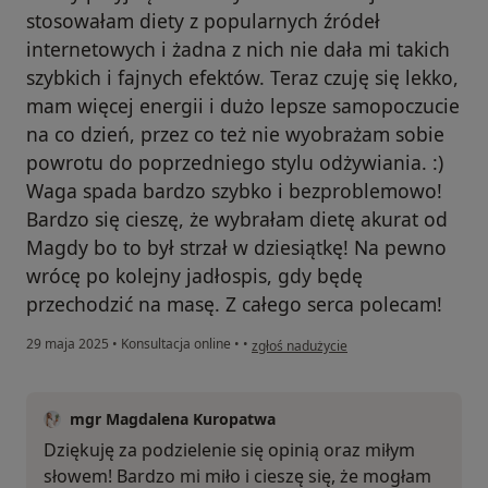
stosowałam diety z popularnych źródeł
internetowych i żadna z nich nie dała mi takich
szybkich i fajnych efektów. Teraz czuję się lekko,
mam więcej energii i dużo lepsze samopoczucie
na co dzień, przez co też nie wyobrażam sobie
powrotu do poprzedniego stylu odżywiania. :)
Waga spada bardzo szybko i bezproblemowo!
Bardzo się cieszę, że wybrałam dietę akurat od
Magdy bo to był strzał w dziesiątkę! Na pewno
wrócę po kolejny jadłospis, gdy będę
przechodzić na masę. Z całego serca polecam!
w opinii użytkownika Aneta
29 maja 2025
•
Konsultacja online
•
•
zgłoś nadużycie
mgr Magdalena Kuropatwa
Dziękuję za podzielenie się opinią oraz miłym
słowem! Bardzo mi miło i cieszę się, że mogłam