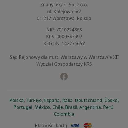
ZnanyLekarz Sp. z o.o.
ul. Kolejowa 5/7
01-217 Warszawa, Polska
NIP: ⁠7010224868
KRS: ⁠0000347997
REGON: ⁠142276657
Sąd Rejonowy dla m.st. Warszawy w Warszawie XII
Wydział Gospodarczy KRS
Facebook
otwiera się w nowej karcie
otwiera się w nowej karcie
otwiera się w nowej karcie
otwiera się w nowej karcie
otwiera się w nowej karci
otwiera się
otwi
Polska
,
Türkiye
,
España
,
Italia
,
Deutschland
,
Česko
,
otwiera się w nowej karcie
otwiera się w nowej karcie
otwiera się w nowej karcie
otwiera się w nowej kar
otwiera się 
otwier
Portugal
,
México
,
Chile
,
Brasil
,
Argentina
,
Perú
,
otwiera się w nowej karc
Colombia
Płatności kartą