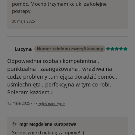
pomóc. Mocno trzymam kciuki za kolejne
postępy!
30 maja 2025
Lucyna
Numer telefonu zweryfikowany
L
Odpowiednia osoba i kompetentna ,
punktualna , zaangażowana , wrażliwa na
cudze problemy ,umiejąca doradzić pomóc ,
uśmiechnięta , perfekcyjna w tym co robi.
Polecam każdemu
w opinii użytkownika Lucyna
13 maja 2025
•
•
•
zgłoś nadużycie
mgr Magdalena Kuropatwa
Serdecznie dziękuję za opinię! :)