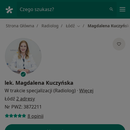
Me
Czego szukasz?
Strona Główna
Radiolog
Łódź
Magdalena Kuczyńsk
Zmień miasto
lek.
Magdalena Kuczyńska
O specjalizacjac
W trakcie specjalizacji (Radiolog)
·
Więcej
Łódź
2 adresy
Nr PWZ: 3872211
8 opinii