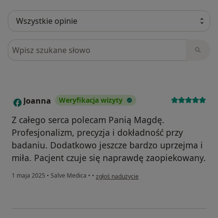
Szukaj w opiniach
Joanna
Weryfikacja wizyty
J
Z całego serca polecam Panią Magdę.
Profesjonalizm, precyzja i dokładność przy
badaniu. Dodatkowo jeszcze bardzo uprzejma i
miła. Pacjent czuje się naprawdę zaopiekowany.
w opinii użytkownika Joanna
1 maja 2025
•
Salve Medica
•
•
zgłoś nadużycie