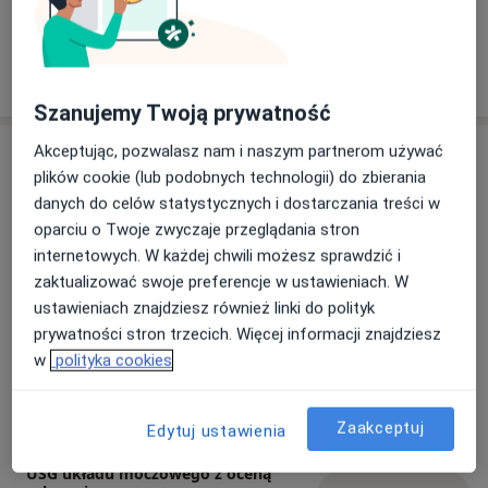
Zobacz galerię (10)
Pokaż więcej
o doświadczeniu
Szanujemy Twoją prywatność
Akceptując, pozwalasz nam i naszym partnerom używać
Usługi i ceny
plików cookie (lub podobnych technologii) do zbierania
Inne badanie USG
danych do celów statystycznych i dostarczania treści w
Umów wizytę
300 zł
Szczegóły
oparciu o Twoje zwyczaje przeglądania stron
internetowych. W każdej chwili możesz sprawdzić i
zaktualizować swoje preferencje w ustawieniach. W
USG pachwiny
Umów wizytę
ustawieniach znajdziesz również linki do polityk
Od 220 zł
Szczegóły
prywatności stron trzecich. Więcej informacji znajdziesz
w
polityka cookies
USG węzłów chłonnych
Umów wizytę
Od 220 zł
Szczegóły
Zaakceptuj
Edytuj ustawienia
USG układu moczowego z oceną