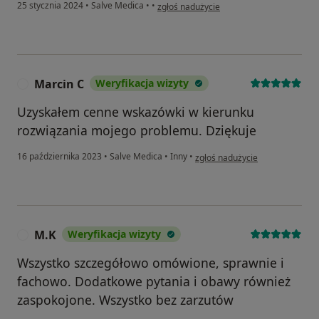
w opinii użytkownika Czarek
25 stycznia 2024
•
Salve Medica
•
•
zgłoś nadużycie
Marcin C
Weryfikacja wizyty
M
Uzyskałem cenne wskazówki w kierunku
rozwiązania mojego problemu. Dziękuje
w opinii użytkownika Marcin C
16 października 2023
•
Salve Medica
•
Inny
•
zgłoś nadużycie
M.K
Weryfikacja wizyty
M
Wszystko szczegółowo omówione, sprawnie i
fachowo. Dodatkowe pytania i obawy również
zaspokojone. Wszystko bez zarzutów