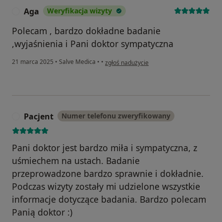
Aga
Weryfikacja wizyty
A
Polecam , bardzo dokładne badanie
,wyjaśnienia i Pani doktor sympatyczna
w opinii użytkownika Aga
21 marca 2025
•
Salve Medica
•
•
zgłoś nadużycie
Pacjent
Numer telefonu zweryfikowany
P
Pani doktor jest bardzo miła i sympatyczna, z
uśmiechem na ustach. Badanie
przeprowadzone bardzo sprawnie i dokładnie.
Podczas wizyty zostały mi udzielone wszystkie
informacje dotyczące badania. Bardzo polecam
Panią doktor :)