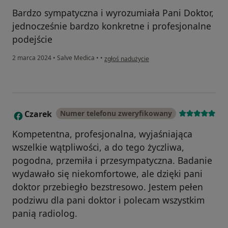
Bardzo sympatyczna i wyrozumiała Pani Doktor,
jednocześnie bardzo konkretne i profesjonalne
podejście
w opinii użytkownika Paulina
2 marca 2024
•
Salve Medica
•
•
zgłoś nadużycie
Czarek
Numer telefonu zweryfikowany
C
Kompetentna, profesjonalna, wyjaśniająca
wszelkie wątpliwości, a do tego życzliwa,
pogodna, przemiła i przesympatyczna. Badanie
wydawało się niekomfortowe, ale dzięki pani
doktor przebiegło bezstresowo. Jestem pełen
podziwu dla pani doktor i polecam wszystkim
panią radiolog.