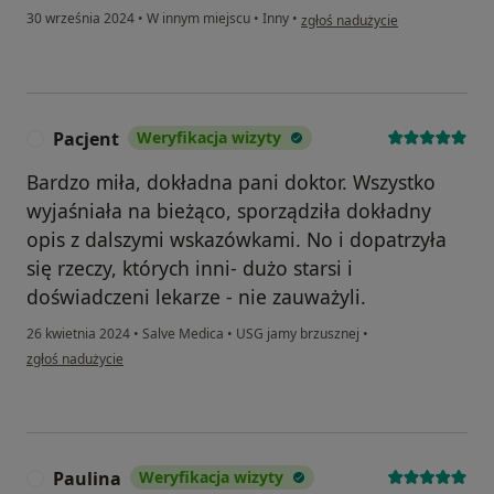
w opinii użytkownika Pacjent
30 września 2024
•
W innym miejscu
•
Inny
•
zgłoś nadużycie
Pacjent
Weryfikacja wizyty
P
Bardzo miła, dokładna pani doktor. Wszystko
wyjaśniała na bieżąco, sporządziła dokładny
opis z dalszymi wskazówkami. No i dopatrzyła
się rzeczy, których inni- dużo starsi i
doświadczeni lekarze - nie zauważyli.
26 kwietnia 2024
•
Salve Medica
•
USG jamy brzusznej
•
w opinii użytkownika Pacjent
zgłoś nadużycie
Paulina
Weryfikacja wizyty
P