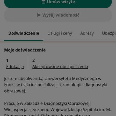
Umów wizytę
Wyślij wiadomość
Doświadczenie
Usługi i ceny
Adresy
Ubezpi
Moje doświadczenie
1
2
Edukacja
Akceptowane ubezpieczenia
Jestem absolwentką Uniwersytetu Medycznego w
Łodzi, w trakcie specjalizacji z radiologii i diagnostyki
obrazowej.
Pracuję w Zakładzie Diagnostyki Obrazowej
Wielospecjalistycznego Wojewódzkiego Szpitala im. M.
Pirogowa w Łodzi. Od początku mojej pracy