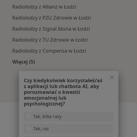
Radiolodzy z Allianz w Łodzi
Radiolodzy z PZU Zdrowie w Łodzi
Radiolodzy z Signal Iduna w Łodzi
Radiolodzy z TU Zdrowie w Łodzi
Radiolodzy z Compensa w Łodzi
Więcej (5)
Więcej w kategorii: Najpopularniejsze ubezpie
Czy kiedykolwiek korzystałeś/aś
z aplikacji lub chatbota AI, aby
porozmawiać o kwestii
emocjonalnej lub
psychologicznej?
Serwis
Tak, kilka razy
Regulamin
Polityka prywatności pacjentów
Tak, raz
Polityka prywatności profesjonalistów