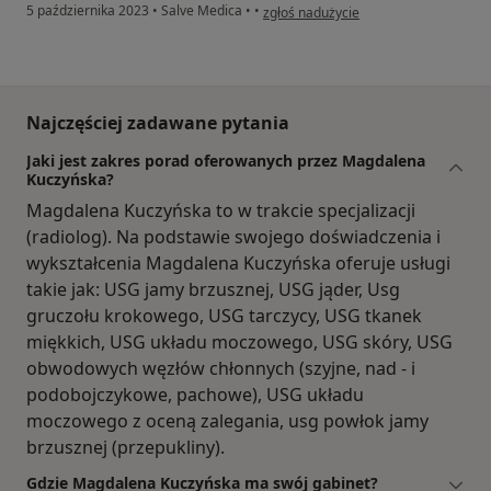
w opinii użytkownika M.K
5 października 2023
•
Salve Medica
•
•
zgłoś nadużycie
Najczęściej zadawane pytania
Jaki jest zakres porad oferowanych przez Magdalena
Kuczyńska?
Magdalena Kuczyńska to w trakcie specjalizacji
(radiolog). Na podstawie swojego doświadczenia i
wykształcenia Magdalena Kuczyńska oferuje usługi
takie jak: USG jamy brzusznej, USG jąder, Usg
gruczołu krokowego, USG tarczycy, USG tkanek
miękkich, USG układu moczowego, USG skóry, USG
obwodowych węzłów chłonnych (szyjne, nad - i
podobojczykowe, pachowe), USG układu
moczowego z oceną zalegania, usg powłok jamy
brzusznej (przepukliny).
Gdzie Magdalena Kuczyńska ma swój gabinet?