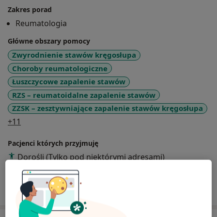
Zakres porad
Reumatologia
Główne obszary pomocy
Zwyrodnienie stawów kręgosłupa
Choroby reumatologiczne
Łuszczycowe zapalenie stawów
RZS – reumatoidalne zapalenie stawów
ZZSK – zesztywniające zapalenie stawów kręgosłupa
a11y_sr_more_diseases
+11
Pacjenci których przyjmuję
Dorośli (Tylko pod niektórymi adresami)
Pokaż więcej
o doświadczeniu