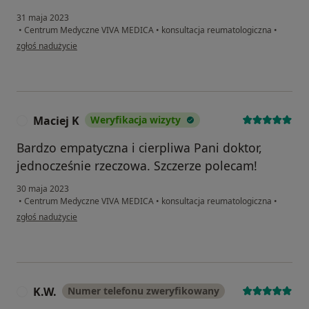
31 maja 2023
•
Centrum Medyczne VIVA MEDICA
•
konsultacja reumatologiczna
•
w opinii użytkownika DW
zgłoś nadużycie
Maciej K
Weryfikacja wizyty
M
Bardzo empatyczna i cierpliwa Pani doktor,
jednocześnie rzeczowa. Szczerze polecam!
30 maja 2023
•
Centrum Medyczne VIVA MEDICA
•
konsultacja reumatologiczna
•
w opinii użytkownika Maciej K
zgłoś nadużycie
K.W.
Numer telefonu zweryfikowany
K