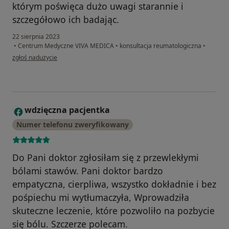
którym poświęca dużo uwagi starannie i
szczegółowo ich badając.
22 sierpnia 2023
•
Centrum Medyczne VIVA MEDICA
•
konsultacja reumatologiczna
•
w opinii użytkownika Maria
zgłoś nadużycie
wdzięczna pacjentka
W
Numer telefonu zweryfikowany
Do Pani doktor zgłosiłam się z przewlekłymi
bólami stawów. Pani doktor bardzo
empatyczna, cierpliwa, wszystko dokładnie i bez
pośpiechu mi wytłumaczyła, Wprowadziła
skuteczne leczenie, które pozwoliło na pozbycie
się bólu. Szczerze polecam.