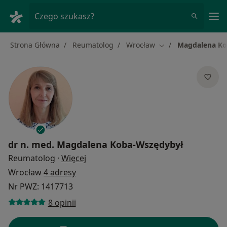
Me
Czego szukasz?
Strona Główna
Reumatolog
Wrocław
Magdalena Ko
Zmień miasto
dr n. med.
Magdalena Koba-Wszędybył
O specjalizacjach
Reumatolog
·
Więcej
Wrocław
4 adresy
Nr PWZ: 1417713
8 opinii