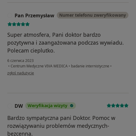
Pan Przemysław
Numer telefonu zweryfikowany
P
Super atmosfera, Pani doktor bardzo
pozytywna i zaangażowana podczas wywiadu.
Polecam cieplutko.
6 czerwca 2023
•
Centrum Medyczne VIVA MEDICA
•
badanie internistyczne
•
w opinii użytkownika Pan Przemysław
zgłoś nadużycie
DW
Weryfikacja wizyty
D
Bardzo sympatyczna pani Doktor. Pomoc w
rozwiązywaniu problemów medycznych-
bezcenna.