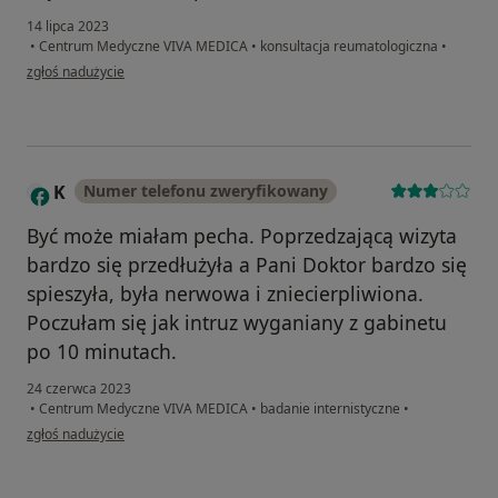
14 lipca 2023
•
Centrum Medyczne VIVA MEDICA
•
konsultacja reumatologiczna
•
w opinii użytkownika wdzięczna pacjentka
zgłoś nadużycie
K
Numer telefonu zweryfikowany
Być może miałam pecha. Poprzedzającą wizyta
bardzo się przedłużyła a Pani Doktor bardzo się
spieszyła, była nerwowa i zniecierpliwiona.
Poczułam się jak intruz wyganiany z gabinetu
po 10 minutach.
24 czerwca 2023
•
Centrum Medyczne VIVA MEDICA
•
badanie internistyczne
•
w opinii użytkownika K
zgłoś nadużycie