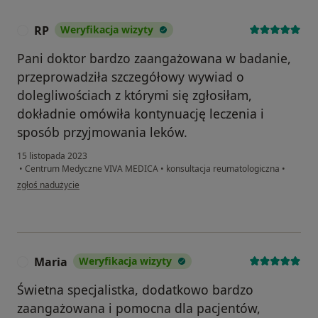
RP
Weryfikacja wizyty
R
Pani doktor bardzo zaangażowana w badanie,
przeprowadziła szczegółowy wywiad o
dolegliwościach z którymi się zgłosiłam,
dokładnie omówiła kontynuację leczenia i
sposób przyjmowania leków.
15 listopada 2023
•
Centrum Medyczne VIVA MEDICA
•
konsultacja reumatologiczna
•
w opinii użytkownika RP
zgłoś nadużycie
Maria
Weryfikacja wizyty
M
Świetna specjalistka, dodatkowo bardzo
zaangażowana i pomocna dla pacjentów,