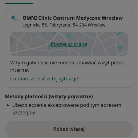
OMNI Clinic Centrum Medyczne Wrocław
Legnicka 56,
Fabryczna
, 54-204
Wrocław
Powiększ mapę
otwiera się w nowej karcie
Dostępność
W tym gabinecie nie można umawiać wizyt przez
internet
Co mam zrobić w tej sytuacji?
Metody płatności (wizyty prywatne)
Ubezpieczenia akceptowane pod tym adresem
Szczegóły
Pokaż więcej
o adresie