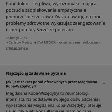
Pani doktor cierpliwa, wyrozumiała , dająca
poczucie zaopiekowania,empatyczna a
jednocześnie rzeczowa.Zwraca uwagę na inne
problemy zdrowotne wykazując zaangażowanie
i chęć pomocy.Szczerze polecam.
26 lutego 2023
•
Centrum Medyczne VIVA MEDICA
•
konsultacja reumatologiczna
•
w opinii użytkownika K.W.
zgłoś nadużycie
Najczęściej zadawane pytania
Jaki jest zakres porad oferowanych przez Magdalena
Koba-Wszędybył?
Magdalena Koba-Wszędybył to reumatolog,
internista. Na podstawie swojego doświadczenia i
wykształcenia Magdalena Koba-Wszędybył oferuje
usługi takie jak: konsultacja reumatologiczna,