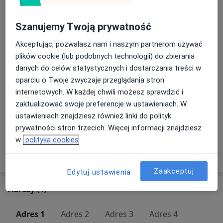
Usługi i ceny
Konsultacja internistyczna
Szanujemy Twoją prywatność
Szczegóły
Akceptując, pozwalasz nam i naszym partnerom używać
plików cookie (lub podobnych technologii) do zbierania
Konsultacja reumatologiczna
danych do celów statystycznych i dostarczania treści w
Od 180 zł
Szczegóły
oparciu o Twoje zwyczaje przeglądania stron
internetowych. W każdej chwili możesz sprawdzić i
Badanie internistyczne
zaktualizować swoje preferencje w ustawieniach. W
150 zł
Szczegóły
ustawieniach znajdziesz również linki do polityk
prywatności stron trzecich. Więcej informacji znajdziesz
w
polityka cookies
W jaki sposób ustalane są ceny?
Zaakceptuj
Edytuj ustawienia
Adresy (4)
Adres 1
Adres 2
Adres 3
Adres 4