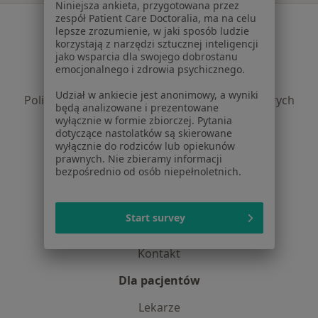
Niniejsza ankieta, przygotowana przez
zespół Patient Care Doctoralia, ma na celu
Serwis
lepsze zrozumienie, w jaki sposób ludzie
korzystają z narzędzi sztucznej inteligencji
Regulamin
jako wsparcia dla swojego dobrostanu
Polityka prywatności pacjentów
emocjonalnego i zdrowia psychicznego.
Polityka prywatności profesjonalistów
Udział w ankiecie jest anonimowy, a wyniki
Polityka prywatności dla profesjonalistów, których
będą analizowane i prezentowane
dane pozyskaliśmy samodzielnie
wyłącznie w formie zbiorczej. Pytania
Polityka cookies
dotyczące nastolatków są skierowane
wyłącznie do rodziców lub opiekunów
Jak działają wyniki wyszukiwania
prawnych. Nie zbieramy informacji
Dostępność
bezpośrednio od osób niepełnoletnich.
O nas
Praca
Rekrutujemy!
Start survey
Partnerzy
Centrum prasowe
Kontakt
Dla pacjentów
Lekarze