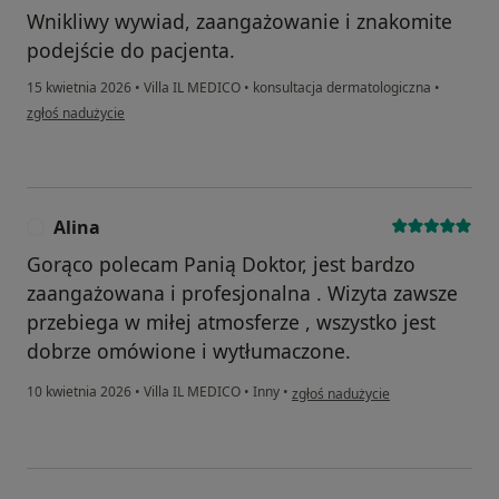
Wnikliwy wywiad, zaangażowanie i znakomite
podejście do pacjenta.
15 kwietnia 2026
•
Villa IL MEDICO
•
konsultacja dermatologiczna
•
w opinii użytkownika NL
zgłoś nadużycie
Alina
A
Gorąco polecam Panią Doktor, jest bardzo
zaangażowana i profesjonalna . Wizyta zawsze
przebiega w miłej atmosferze , wszystko jest
dobrze omówione i wytłumaczone.
w opinii użytkownika Alina
10 kwietnia 2026
•
Villa IL MEDICO
•
Inny
•
zgłoś nadużycie