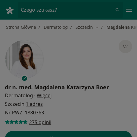
Me
Czego szukasz?
Strona Główna
Dermatolog
Szczecin
Magdalena Ka
Zmień miasto
dr n. med.
Magdalena Katarzyna Boer
O specjalizacjach
Dermatolog
·
Więcej
Szczecin
1 adres
Nr PWZ: 1880763
275 opinii