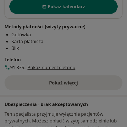
Dostępność
dostosowaniem preparatów leczniczych i
Pokaż kalendarz
kosmetycznych, odpowiednio do stanu skóry, wieku
pacjenta oraz chorób towarzyszących.
Metody płatności (wizyty prywatne)
Gotówka
Karta płatnicza
Blik
Telefon
91 835...
Pokaż numer telefonu
Pokaż więcej
o adresie
Ubezpieczenia - brak akceptowanych
Ten specjalista przyjmuje wyłącznie pacjentów
prywatnych. Możesz opłacić wizytę samodzielnie lub