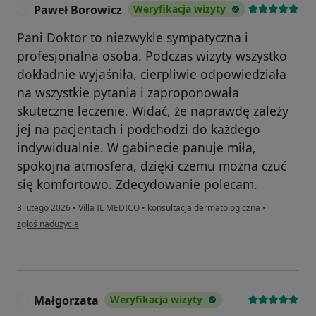
Paweł Borowicz
Weryfikacja wizyty
P
Pani Doktor to niezwykle sympatyczna i
profesjonalna osoba. Podczas wizyty wszystko
dokładnie wyjaśniła, cierpliwie odpowiedziała
na wszystkie pytania i zaproponowała
skuteczne leczenie. Widać, że naprawdę zależy
jej na pacjentach i podchodzi do każdego
indywidualnie. W gabinecie panuje miła,
spokojna atmosfera, dzięki czemu można czuć
się komfortowo. Zdecydowanie polecam.
3 lutego 2026
•
Villa IL MEDICO
•
konsultacja dermatologiczna
•
w opinii użytkownika Paweł Borowicz
zgłoś nadużycie
Małgorzata
Weryfikacja wizyty
M