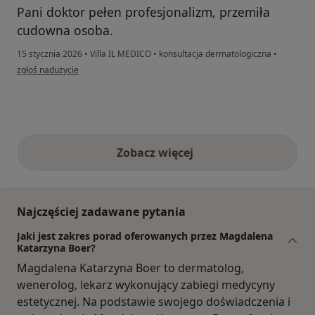
Pani doktor pełen profesjonalizm, przemiła
cudowna osoba.
15 stycznia 2026
•
Villa IL MEDICO
•
konsultacja dermatologiczna
•
w opinii użytkownika Małgorzata
zgłoś nadużycie
Zobacz więcej
opinie powyżej
Najczęściej zadawane pytania
Jaki jest zakres porad oferowanych przez Magdalena
Katarzyna Boer?
Magdalena Katarzyna Boer to dermatolog,
wenerolog, lekarz wykonujący zabiegi medycyny
estetycznej. Na podstawie swojego doświadczenia i