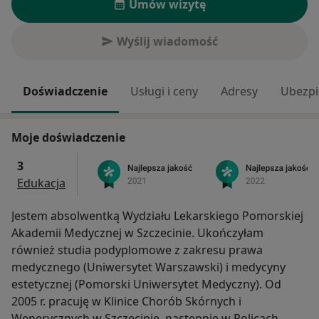
Umów wizytę
Wyślij wiadomość
Doświadczenie
Usługi i ceny
Adresy
Ubezpi
Moje doświadczenie
3
Edukacja
Jestem absolwentką Wydziału Lekarskiego Pomorskiej
Akademii Medycznej w Szczecinie. Ukończyłam
również studia podyplomowe z zakresu prawa
medycznego (Uniwersytet Warszawski) i medycyny
estetycznej (Pomorski Uniwersytet Medyczny). Od
2005 r. pracuję w Klinice Chorób Skórnych i
Wenerycznych w Szczecinie, następnie w Policach