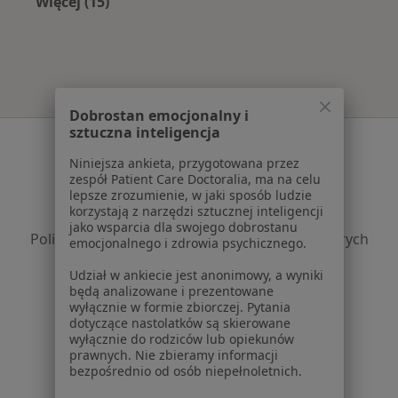
Więcej (15)
Więcej w kategorii: Najczęście leczone chorob
Dobrostan emocjonalny i
sztuczna inteligencja
Serwis
Niniejsza ankieta, przygotowana przez
Regulamin
zespół Patient Care Doctoralia, ma na celu
Polityka prywatności pacjentów
lepsze zrozumienie, w jaki sposób ludzie
korzystają z narzędzi sztucznej inteligencji
Polityka prywatności profesjonalistów
jako wsparcia dla swojego dobrostanu
Polityka prywatności dla profesjonalistów, których
emocjonalnego i zdrowia psychicznego.
dane pozyskaliśmy samodzielnie
Udział w ankiecie jest anonimowy, a wyniki
Polityka cookies
będą analizowane i prezentowane
Jak działają wyniki wyszukiwania
wyłącznie w formie zbiorczej. Pytania
Dostępność
dotyczące nastolatków są skierowane
wyłącznie do rodziców lub opiekunów
O nas
prawnych. Nie zbieramy informacji
Praca
Rekrutujemy!
bezpośrednio od osób niepełnoletnich.
Partnerzy