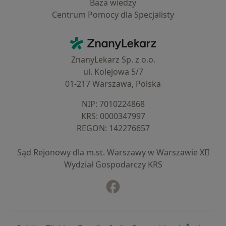
Baza wiedzy
Centrum Pomocy dla Specjalisty
Kontakt
ZnanyLekarz - Strona główna
ZnanyLekarz Sp. z o.o.
ul. Kolejowa 5/7
01-217 Warszawa, Polska
NIP: ⁠7010224868
KRS: ⁠0000347997
REGON: ⁠142276657
Sąd Rejonowy dla m.st. Warszawy w Warszawie XII
Wydział Gospodarczy KRS
Facebook
otwiera się w nowej karcie