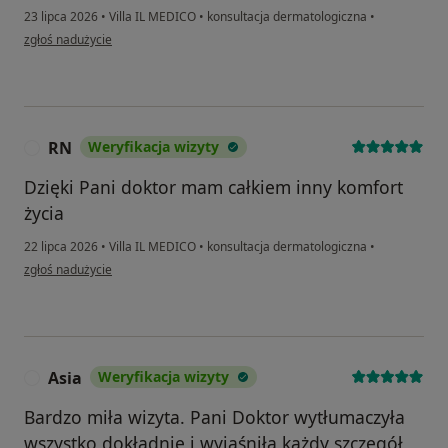
23 lipca 2026
•
Villa IL MEDICO
•
konsultacja dermatologiczna
•
w opinii użytkownika Marcin
zgłoś nadużycie
RN
Weryfikacja wizyty
R
Dzięki Pani doktor mam całkiem inny komfort
życia
22 lipca 2026
•
Villa IL MEDICO
•
konsultacja dermatologiczna
•
w opinii użytkownika RN
zgłoś nadużycie
Asia
Weryfikacja wizyty
A
Bardzo miła wizyta. Pani Doktor wytłumaczyła
wszystko dokładnie i wyjaśniła każdy szczegół