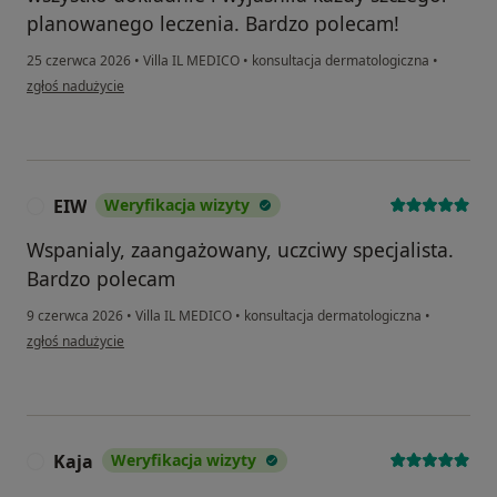
planowanego leczenia. Bardzo polecam!
25 czerwca 2026
•
Villa IL MEDICO
•
konsultacja dermatologiczna
•
w opinii użytkownika Asia
zgłoś nadużycie
EIW
Weryfikacja wizyty
E
Wspanialy, zaangażowany, uczciwy specjalista.
Bardzo polecam
9 czerwca 2026
•
Villa IL MEDICO
•
konsultacja dermatologiczna
•
w opinii użytkownika EIW
zgłoś nadużycie
Kaja
Weryfikacja wizyty
K