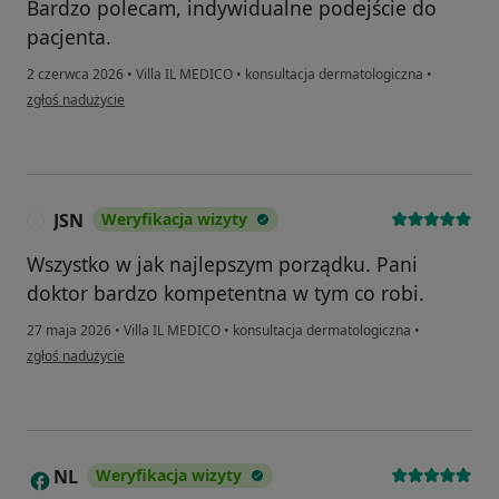
Bardzo polecam, indywidualne podejście do
pacjenta.
2 czerwca 2026
•
Villa IL MEDICO
•
konsultacja dermatologiczna
•
w opinii użytkownika Kaja
zgłoś nadużycie
JSN
Weryfikacja wizyty
J
Wszystko w jak najlepszym porządku. Pani
doktor bardzo kompetentna w tym co robi.
27 maja 2026
•
Villa IL MEDICO
•
konsultacja dermatologiczna
•
w opinii użytkownika JSN
zgłoś nadużycie
NL
Weryfikacja wizyty
N