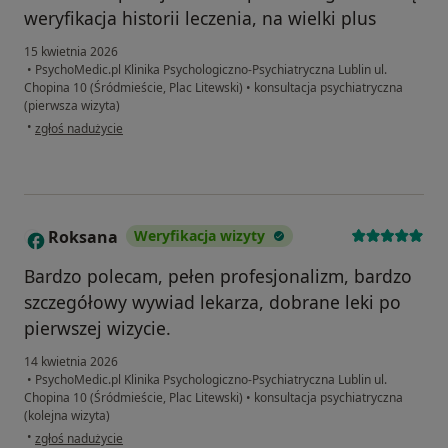
weryfikacja historii leczenia, na wielki plus
15 kwietnia 2026
•
PsychoMedic.pl Klinika Psychologiczno-Psychiatryczna Lublin ul.
Chopina 10 (Śródmieście, Plac Litewski)
•
konsultacja psychiatryczna
(pierwsza wizyta)
w opinii użytkownika Łukasz
•
zgłoś nadużycie
Roksana
Weryfikacja wizyty
R
Bardzo polecam, pełen profesjonalizm, bardzo
szczegółowy wywiad lekarza, dobrane leki po
pierwszej wizycie.
14 kwietnia 2026
•
PsychoMedic.pl Klinika Psychologiczno-Psychiatryczna Lublin ul.
Chopina 10 (Śródmieście, Plac Litewski)
•
konsultacja psychiatryczna
(kolejna wizyta)
w opinii użytkownika Roksana
•
zgłoś nadużycie