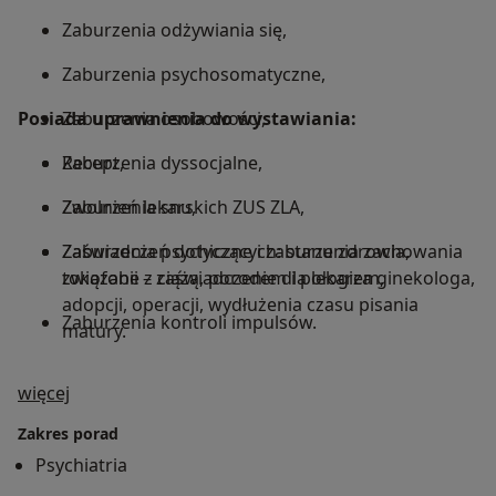
Zaburzenia odżywiania się,
Zaburzenia psychosomatyczne,
Posiada uprawnienia do wystawiania:
Zaburzenia osobowości,
Zaburzenia dyssocjalne,
Recept,
Zaburzenia snu,
Zwolnień lekarskich ZUS ZLA,
Zaburzenia psychiczne i zaburzenia zachowania
Zaświadczeń dotyczących: stanu zdrowia,
związane z ciążą, porodem i połogiem,
tokofobii – zaświadczenie dla lekarza ginekologa,
adopcji, operacji, wydłużenia czasu pisania
Zaburzenia kontroli impulsów.
matury.
O mnie
więcej
Zakres porad
Psychiatria