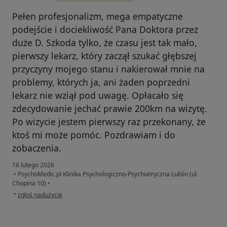
Pełen profesjonalizm, mega empatyczne
podejście i dociekliwość Pana Doktora przez
duże D. Szkoda tylko, że czasu jest tak mało,
pierwszy lekarz, który zaczął szukać głębszej
przyczyny mojego stanu i nakierował mnie na
problemy, których ja, ani żaden poprzedni
lekarz nie wziął pod uwagę. Opłacało się
zdecydowanie jechać prawie 200km na wizytę.
Po wizycie jestem pierwszy raz przekonany, że
ktoś mi może pomóc. Pozdrawiam i do
zobaczenia.
16 lutego 2026
•
PsychoMedic.pl Klinika Psychologiczno-Psychiatryczna Lublin (ul.
Chopina 10)
•
w opinii użytkownika Kamil
•
zgłoś nadużycie