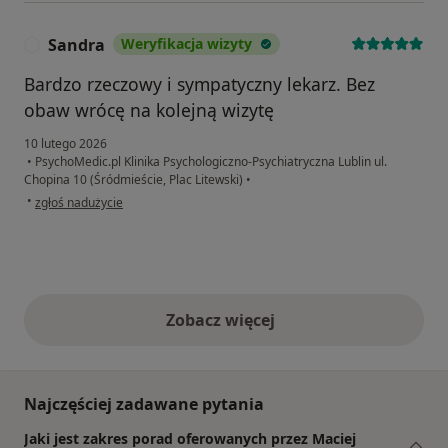
Sandra
Weryfikacja wizyty
S
Bardzo rzeczowy i sympatyczny lekarz. Bez
obaw wrócę na kolejną wizytę
10 lutego 2026
•
PsychoMedic.pl Klinika Psychologiczno-Psychiatryczna Lublin ul.
Chopina 10 (Śródmieście, Plac Litewski)
•
w opinii użytkownika Sandra
•
zgłoś nadużycie
Zobacz więcej
opinie powyżej
Najczęściej zadawane pytania
Jaki jest zakres porad oferowanych przez Maciej