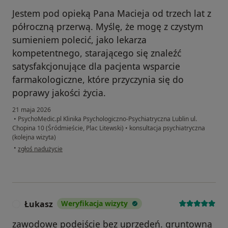
Jestem pod opieką Pana Macieja od trzech lat z
półroczną przerwą. Myślę, że mogę z czystym
sumieniem polecić, jako lekarza
kompetentnego, starającego się znaleźć
satysfakcjonujące dla pacjenta wsparcie
farmakologiczne, które przyczynia się do
poprawy jakości życia.
21 maja 2026
•
PsychoMedic.pl Klinika Psychologiczno-Psychiatryczna Lublin ul.
Chopina 10 (Śródmieście, Plac Litewski)
•
konsultacja psychiatryczna
(kolejna wizyta)
w opinii użytkownika Zuzanna
•
zgłoś nadużycie
Łukasz
Weryfikacja wizyty
Ł
zawodowe podejście bez uprzedeń. gruntowną