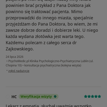
powinien brać przykład z Pana Doktora jak
powinno się traktować pacjenta. Mimo
przeprowadzki do innego miasta, specjalnie
przyjeżdżam do Pana Doktora, bo wiem, że mi
zawsze dobrze doradzi i dobierze leki. U niego
każda wydana złotówka jest warta tego.
Każdemu polecam z całego serca dr
Zajkowskiego.
24 lipca 2026
•
PsychoMedic.pl Klinika Psychologiczno-Psychiatryczna Lublin (ul.
Chopina 10)
•
konsultacja psychiatryczna (kolejna wizyta)
w opinii użytkownika mgrB
•
zgłoś nadużycie
HC
Weryfikacja wizyty
H
Lekarz z empatią, słuchał uważnie wszystko