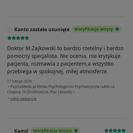
Konto zostało usunięte
Weryfikacja wizyty
Doktor M.Zajkowski to bardzo rzetelny i bardzo
pomocny specjalista. Nie ocenia, nie krytykuje
pacjenta, rozmawia z pacjentem,a wszystko
przebiega w spokojnej, miłej atmosferze.
17 lutego 2026
•
PsychoMedic.pl Klinika Psychologiczno-Psychiatryczna Lublin ul.
Chopina 10 (Śródmieście, Plac Litewski)
•
w opinii użytkownika Konto zostało usunięte
•
zgłoś nadużycie
Kamil
Weryfikacja wizyty
K