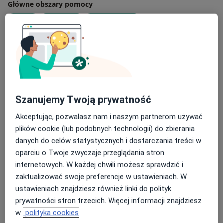
Główne obszary pomocy
ADHD
Depresja
Schizofrenia
Zaburzenia lękowe
a11y_sr_more_disea
Zaburzenia psychosomatyczne
+45
Rodzaje konsultacji
Stacjonarne
Zobacz lokalizacje (2)
Konsultacje online
Zobacz kalendarz online
Szanujemy Twoją prywatność
Akceptując, pozwalasz nam i naszym partnerom używać
Zdjęcia i filmy
plików cookie (lub podobnych technologii) do zbierania
danych do celów statystycznych i dostarczania treści w
oparciu o Twoje zwyczaje przeglądania stron
internetowych. W każdej chwili możesz sprawdzić i
zaktualizować swoje preferencje w ustawieniach. W
ustawieniach znajdziesz również linki do polityk
prywatności stron trzecich. Więcej informacji znajdziesz
Zobacz galerię (20)
w
polityka cookies