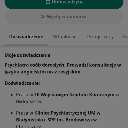
Umów wizytę
Wyślij wiadomość
Doświadczenie
Aktualności
Usługi i ceny
Ad
Moje doświadczenie
Psychiatra osób dorosłych. Prowadzi konsultacje w
języku angielskim oraz rosyjskim.
Doświadczenie:
Praca w
10 Wojskowym Szpitalu Klinicznym
w
Bydgoszczy,
Praca w
Klinice Psychiatrycznej UM w
Białymstoku ­ SPP im. Brodowicza
w
Choroszczy,