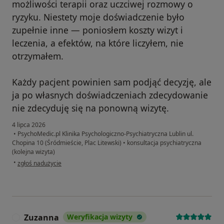
możliwości terapii oraz uczciwej rozmowy o
ryzyku. Niestety moje doświadczenie było
zupełnie inne — poniosłem koszty wizyt i
leczenia, a efektów, na które liczyłem, nie
otrzymałem.
Każdy pacjent powinien sam podjąć decyzję, ale
ja po własnych doświadczeniach zdecydowanie
nie zdecyduję się na ponowną wizytę.
4 lipca 2026
•
PsychoMedic.pl Klinika Psychologiczno-Psychiatryczna Lublin ul.
Chopina 10 (Śródmieście, Plac Litewski)
•
konsultacja psychiatryczna
(kolejna wizyta)
w opinii użytkownika D
•
zgłoś nadużycie
Zuzanna
Weryfikacja wizyty
Z