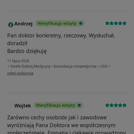
Andrzej
Weryfikacja wizyty
A
Pan doktor konkretny, rzeczowy. Wysłuchał,
doradził
Bardzo dziękuję
11 lipca 2026
•
Strefa Dobrej Medycyny
•
konsultacja ortopedyczna + USG
•
w opinii użytkownika Andrzej
zgłoś nadużycie
Wojtek
Weryfikacja wizyty
W
Zarówno cechy osobiste jak i zawodowe
wyróżniają Pana Doktora we współczesnym
społeczeństwie. Empatia i ciekawie prowadzony