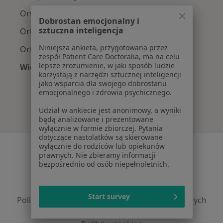
Ortopedzi z JP MEDICA w Krakowie
Dobrostan emocjonalny i
sztuczna inteligencja
Ortopedzi z TU Zdrowie w Krakowie
Niniejsza ankieta, przygotowana przez
Ortopedzi z Świat Zdrowia w Krakowie
zespół Patient Care Doctoralia, ma na celu
lepsze zrozumienie, w jaki sposób ludzie
Więcej (12)
korzystają z narzędzi sztucznej inteligencji
Więcej w kategorii: Najpopularniejsze ubezpi
jako wsparcia dla swojego dobrostanu
emocjonalnego i zdrowia psychicznego.
Udział w ankiecie jest anonimowy, a wyniki
będą analizowane i prezentowane
wyłącznie w formie zbiorczej. Pytania
dotyczące nastolatków są skierowane
Serwis
wyłącznie do rodziców lub opiekunów
prawnych. Nie zbieramy informacji
Regulamin
bezpośrednio od osób niepełnoletnich.
Polityka prywatności pacjentów
Polityka prywatności profesjonalistów
Start survey
Polityka prywatności dla profesjonalistów, których
dane pozyskaliśmy samodzielnie