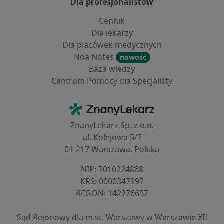
Dla profesjonalistów
Cennik
Dla lekarzy
Dla placówek medycznych
Noa Notes
nowość
Baza wiedzy
Centrum Pomocy dla Specjalisty
Kontakt
ZnanyLekarz - Strona główna
ZnanyLekarz Sp. z o.o.
ul. Kolejowa 5/7
01-217 Warszawa, Polska
NIP: ⁠7010224868
KRS: ⁠0000347997
REGON: ⁠142276657
Sąd Rejonowy dla m.st. Warszawy w Warszawie XII