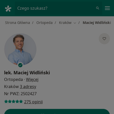
Me
Czego szukasz?
Strona Główna
Ortopeda
Kraków
Maciej Widliński
Zmień miasto
lek.
Maciej Widliński
O specjalizacjach
Ortopeda
·
Więcej
Kraków
3 adresy
Nr PWZ: 2502427
275 opinii