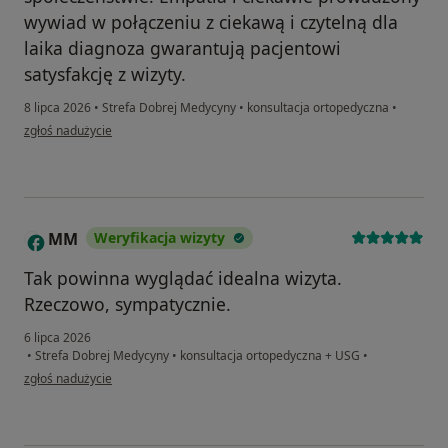
wywiad w połączeniu z ciekawą i czytelną dla
laika diagnoza gwarantują pacjentowi
satysfakcję z wizyty.
8 lipca 2026
•
Strefa Dobrej Medycyny
•
konsultacja ortopedyczna
•
w opinii użytkownika Wojtek
zgłoś nadużycie
MM
Weryfikacja wizyty
M
Tak powinna wyglądać idealna wizyta.
Rzeczowo, sympatycznie.
6 lipca 2026
•
Strefa Dobrej Medycyny
•
konsultacja ortopedyczna + USG
•
w opinii użytkownika MM
zgłoś nadużycie