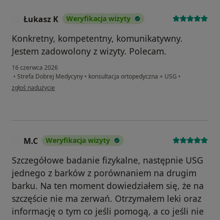
Łukasz K
Weryfikacja wizyty
Ł
Konkretny, kompetentny, komunikatywny.
Jestem zadowolony z wizyty. Polecam.
16 czerwca 2026
•
Strefa Dobrej Medycyny
•
konsultacja ortopedyczna + USG
•
w opinii użytkownika Łukasz K
zgłoś nadużycie
M.C
Weryfikacja wizyty
M
Szczegółowe badanie fizykalne, następnie USG
jednego z barków z porównaniem na drugim
barku. Na ten moment dowiedziałem się, że na
szczęście nie ma zerwań. Otrzymałem leki oraz
informację o tym co jeśli pomogą, a co jeśli nie