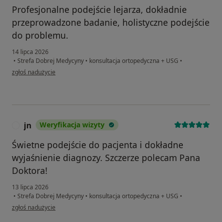
Profesjonalne podejście lejarza, dokładnie
przeprowadzone badanie, holistyczne podejście
do problemu.
14 lipca 2026
•
Strefa Dobrej Medycyny
•
konsultacja ortopedyczna + USG
•
w opinii użytkownika Klaudia
zgłoś nadużycie
jn
Weryfikacja wizyty
J
Świetne podejście do pacjenta i dokładne
wyjaśnienie diagnozy. Szczerze polecam Pana
Doktora!
13 lipca 2026
•
Strefa Dobrej Medycyny
•
konsultacja ortopedyczna + USG
•
w opinii użytkownika jn
zgłoś nadużycie