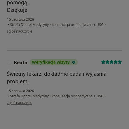
pomogą.
Dziękuje
15 czerwca 2026
•
Strefa Dobrej Medycyny
•
konsultacja ortopedyczna + USG
•
w opinii użytkownika M.C
zgłoś nadużycie
Beata
Weryfikacja wizyty
B
Świetny lekarz, dokładnie bada i wyjaśnia
problem.
15 czerwca 2026
•
Strefa Dobrej Medycyny
•
konsultacja ortopedyczna + USG
•
w opinii użytkownika Beata
zgłoś nadużycie