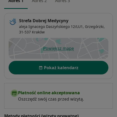
Adres 1
Adres 2
Adres 3
Strefa Dobrej Medycyny
aleja Ignacego Daszyńskiego 12/LU1,
Grzegórzki
,
31-537
Kraków
Powiększ mapę
otwiera się w nowej karcie
Dostępność
Pokaż kalendarz
Płatność online akceptowana
Oszczędź swój czas przed wizytą.
Metody płatności (wizyty prywatne)