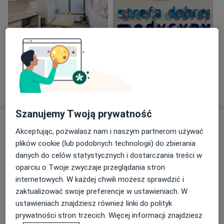
Zobacz galerię (4)
Pokaż więcej
o doświadczeniu
Szanujemy Twoją prywatność
Usługi i ceny
Akceptując, pozwalasz nam i naszym partnerom używać
plików cookie (lub podobnych technologii) do zbierania
Konsultacja ortopedyczna
Umów wizytę
300 zł - 310 zł
Szczegóły
danych do celów statystycznych i dostarczania treści w
oparciu o Twoje zwyczaje przeglądania stron
internetowych. W każdej chwili możesz sprawdzić i
USG stawu łokciowego
zaktualizować swoje preferencje w ustawieniach. W
Umów wizytę
300 zł
Szczegóły
ustawieniach znajdziesz również linki do polityk
prywatności stron trzecich. Więcej informacji znajdziesz