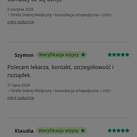
5 sierpnia 2026
•
Strefa Dobrej Medycyny
•
konsultacja ortopedyczna + USG
•
w opinii użytkownika Vladyslav T
zgłoś nadużycie
Szymon
Weryfikacja wizyty
S
Polecam lekarza, kontakt, szczegółowość i
rozsądek.
21 lipca 2026
•
Strefa Dobrej Medycyny
•
konsultacja ortopedyczna + USG
•
w opinii użytkownika Szymon
zgłoś nadużycie
Klaudia
Weryfikacja wizyty
K