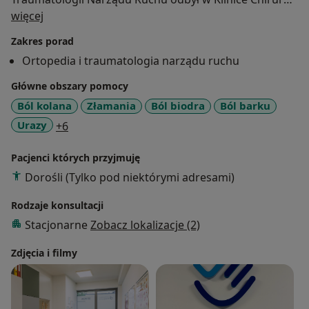
O mnie
Urazowej i Ortopedii 5 Wojskowego Szpitala
więcej
Klinicznego z Polikliniką w Krakowie. Uczestnik wielu
Zakres porad
kursów specjalizacyjnych z Ortopedii i Traumatologii
Ortopedia i traumatologia narządu ruchu
oraz szkoleń z zakresu ultrasonografii narządu ruchu
z uwzględnieniem zabiegów z zakresu USG
Główne obszary pomocy
interwencyjnego (np.: punkcje i iniekcje dostawowe
Ból kolana
Złamania
Ból biodra
Ból barku
pod kontrolą obrazu z aparatu ultrasonograficznego).
a11y_sr_more_diseases
Urazy
+6
Członek Polskiego Towarzystwa Ortopedii i
Traumatologii Narządu Ruchu. Swoje kwalifikacje stale
Pacjenci których przyjmuję
podnosi w trakcie szkoleń i konferencji naukowych.
Dorośli (Tylko pod niektórymi adresami)
Rodzaje konsultacji
Stacjonarne
Zobacz lokalizacje (2)
Zdjęcia i filmy