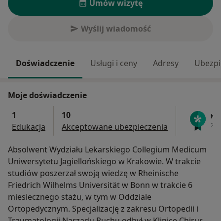
Umów wizytę
Wyślij wiadomość
Doświadczenie
Usługi i ceny
Adresy
Ubezpi
Moje doświadczenie
1
10
Edukacja
Akceptowane ubezpieczenia
Absolwent Wydziału Lekarskiego Collegium Medicum
Uniwersytetu Jagiellońskiego w Krakowie. W trakcie
studiów poszerzał swoją wiedzę w Rheinische
Friedrich Wilhelms Universität w Bonn w trakcie 6
miesiecznego stażu, w tym w Oddziale
Ortopedycznym. Specjalizację z zakresu Ortopedii i
Traumatologii Narządu Ruchu odbył w Klinice Chirurgii