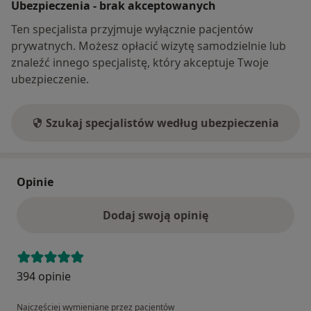
Ubezpieczenia - brak akceptowanych
terapia/ proponowane inne zalecenia. W celu
Ten specjalista przyjmuje wyłącznie pacjentów
optymalnego przebiegu wizyty/ diagnostyki proszę na
prywatnych. Możesz opłacić wizytę samodzielnie lub
pierwszą wizytę przynieść ewentualnie posiadaną
znaleźć innego specjalistę, który akceptuje Twoje
dotychczasową dokumentację medyczną.
ubezpieczenie.
Następne wizyty (kontrolne) trwają około 25 minut. W
ich trakcie monitorowany jest stan psychiczny
pacjenta, reakcja na terapię, która w razie
Szukaj specjalistów według ubezpieczenia
konieczności jest modyfikowana.
Opinie
Dodaj swoją opinię
394 opinie
Najczęściej wymieniane przez pacjentów