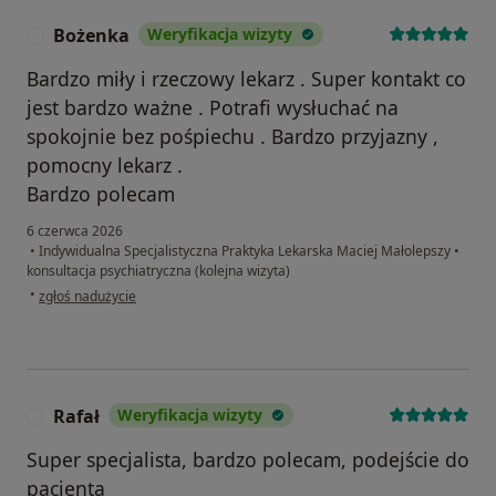
Bożenka
Weryfikacja wizyty
B
Bardzo miły i rzeczowy lekarz . Super kontakt co
jest bardzo ważne . Potrafi wysłuchać na
spokojnie bez pośpiechu . Bardzo przyjazny ,
pomocny lekarz .
Bardzo polecam
6 czerwca 2026
•
Indywidualna Specjalistyczna Praktyka Lekarska Maciej Małolepszy
•
konsultacja psychiatryczna (kolejna wizyta)
w opinii użytkownika Bożenka
•
zgłoś nadużycie
Rafał
Weryfikacja wizyty
R
Super specjalista, bardzo polecam, podejście do
pacjenta