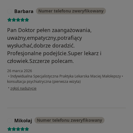
Barbara
Numer telefonu zweryfikowany
B
Pan Doktor pełen zaangażowania,
uważny,empatyczny,potrafiący
wysłuchać,dobrze doradzić.
Profesjonalne podejście.Super lekarz i
człowiek.Szczerze polecam.
26 marca 2026
•
Indywidualna Specjalistyczna Praktyka Lekarska Maciej Małolepszy
•
konsultacja psychiatryczna (pierwsza wizyta)
w opinii użytkownika Barbara
•
zgłoś nadużycie
Mikołaj
Numer telefonu zweryfikowany
M