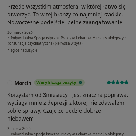
Przede wszystkim atmosfera, w której łatwo się
otworzyć. To w tej branży co najmniej rzadkie.
Nowoczesne podejście, pełne zaangażowanie.
20 marca 2026
•
Indywidualna Specjalistyczna Praktyka Lekarska Maciej Małolepszy
•
konsultacja psychiatryczna (pierwsza wizyta)
w opinii użytkownika Mikołaj
•
zgłoś nadużycie
Marcin
Weryfikacja wizyty
M
Korzystam od 3miesiecy i jest znaczna poprawa,
wyciaga mnie z depresji z ktorej nie zdawalem
sobie sprawy. Czuje ze bedzie dobrze
niebawem
2 marca 2026
•
Indywidualna Specjalistyczna Praktyka Lekarska Maciej Małolepszy
•