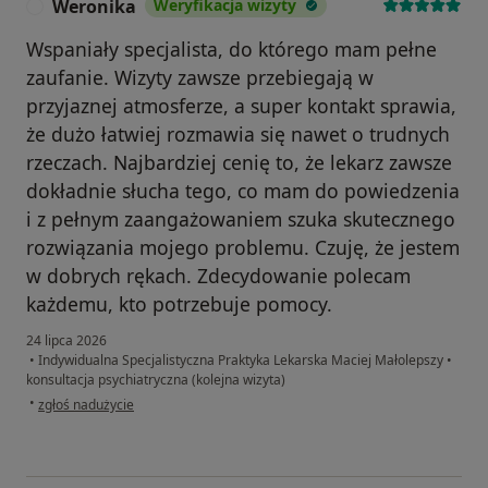
Weronika
Weryfikacja wizyty
W
Wspaniały specjalista, do którego mam pełne
zaufanie. Wizyty zawsze przebiegają w
przyjaznej atmosferze, a super kontakt sprawia,
że dużo łatwiej rozmawia się nawet o trudnych
rzeczach. Najbardziej cenię to, że lekarz zawsze
dokładnie słucha tego, co mam do powiedzenia
i z pełnym zaangażowaniem szuka skutecznego
rozwiązania mojego problemu. Czuję, że jestem
w dobrych rękach. Zdecydowanie polecam
każdemu, kto potrzebuje pomocy.
24 lipca 2026
•
Indywidualna Specjalistyczna Praktyka Lekarska Maciej Małolepszy
•
konsultacja psychiatryczna (kolejna wizyta)
w opinii użytkownika Weronika
•
zgłoś nadużycie