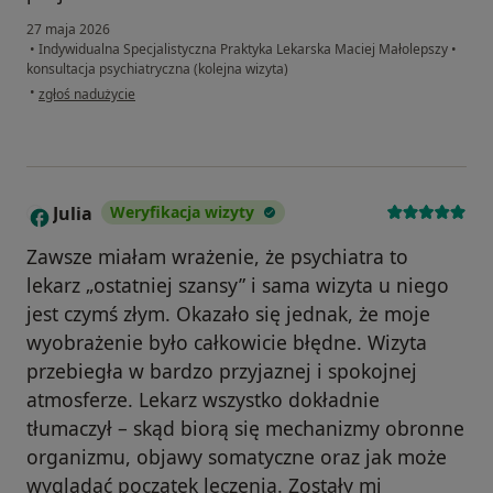
27 maja 2026
•
Indywidualna Specjalistyczna Praktyka Lekarska Maciej Małolepszy
•
konsultacja psychiatryczna (kolejna wizyta)
w opinii użytkownika Rafał
•
zgłoś nadużycie
Julia
Weryfikacja wizyty
J
Zawsze miałam wrażenie, że psychiatra to
lekarz „ostatniej szansy” i sama wizyta u niego
jest czymś złym. Okazało się jednak, że moje
wyobrażenie było całkowicie błędne. Wizyta
przebiegła w bardzo przyjaznej i spokojnej
atmosferze. Lekarz wszystko dokładnie
tłumaczył – skąd biorą się mechanizmy obronne
organizmu, objawy somatyczne oraz jak może
wyglądać początek leczenia. Zostały mi