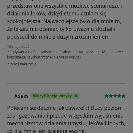
przedstawione wszystkie możliwe scenariusze i
działania leków, dzięki czemu czułam się
spokojniejsza. Najważniejsze było dla mnie to,
że lekarz nie oceniał, tylko uważnie słuchał i
podszedł do mnie z dużym zrozumieniem.
18 maja 2026
•
Indywidualna Specjalistyczna Praktyka Lekarska Maciej Małolepszy
•
konsultacja psychiatryczna (pierwsza wizyta)
w opinii użytkownika Julia
•
zgłoś nadużycie
Adam
Weryfikacja wizyty
A
Polecam serdecznie jak zawsze! :) Duży poziom
zaangażowania i przede wszystkim wyjaśnienia
mechanizmów działania umysłu, lęków i innych,
co dla mnie jest szalenie ważne.