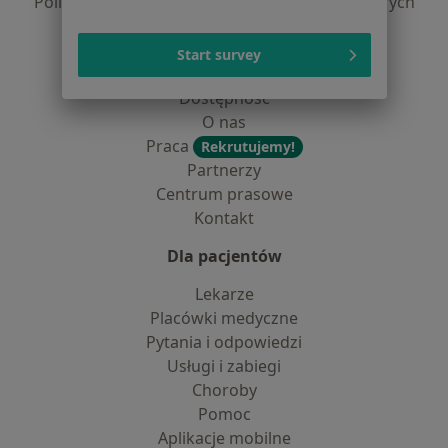
Polityka prywatności dla profesjonalistów, których
dane pozyskaliśmy samodzielnie
Polityka cookies
Start survey
Jak działają wyniki wyszukiwania
Dostępność
O nas
Praca
Rekrutujemy!
Partnerzy
Centrum prasowe
Kontakt
Dla pacjentów
Lekarze
Placówki medyczne
Pytania i odpowiedzi
Usługi i zabiegi
Choroby
Pomoc
Aplikacje mobilne