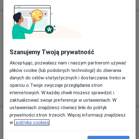
Towarzystwo Terapii Poznawczo- Behawioralnej
psychoterapeuta.
Studia na Wydziale Lekarskim Pomorskiej Akademii
Usługi i ceny
Medycznej w Szczecinie ukończyłem w 2008 roku.
Kształcenie specjalizacyjne odbyłem w Wojewódzkim
Konsultacja psychiatryczna (kolejna
wizyta)
Umów wizytę
Szpitalu Psychiatrycznym w Gdańsku uzyskując tytuł
350 zł
Szczegóły
specjalisty psychiatry w 2015 roku.
Szanujemy Twoją prywatność
W 2018 roku ukończyłem 4- letnie, dwustopniowe
Konsultacja psychiatryczna (pierwsza wizyta)
studia podyplomowe psychoterapii poznawczo-
Akceptując, pozwalasz nam i naszym partnerom używać
400 zł
Szczegóły
behawioralnej w Szkole Wyższej Psychologii
plików cookie (lub podobnych technologii) do zbierania
Społecznej zakończone wydaniem cetryfikatu
danych do celów statystycznych i dostarczania treści w
psychoterapeuty.
oparciu o Twoje zwyczaje przeglądania stron
Posiadam około 10- letnie doświadczenie pracy z
internetowych. W każdej chwili możesz sprawdzić i
W jaki sposób ustalane są ceny?
pacjentami w Oddziałach Ogólnopsychiatrycznych
zaktualizować swoje preferencje w ustawieniach. W
oraz Poradni Zdrowia Psychicznego.
ustawieniach znajdziesz również linki do polityk
Jestem członkiem Polskiego Towarzystwa
prywatności stron trzecich. Więcej informacji znajdziesz
Adres
Psychiatrycznego, Polskiego Towarzystwa Terapii
w
polityka cookies
Poznawczej i Behawioralnej oraz terapeutą
Indywidualna Specjalistyczna Praktyka
środowiskowym certyfikowanym przez Polskie
Lekarska Maciej Małolepszy