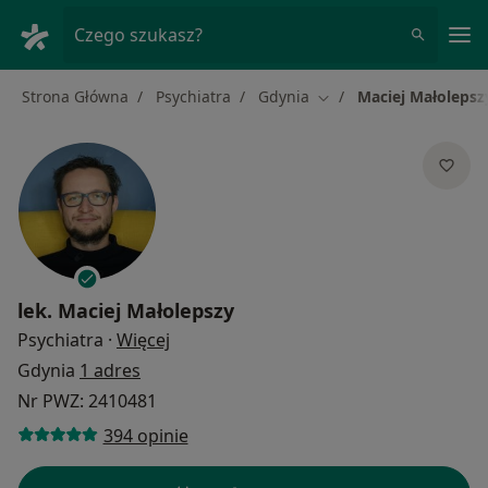
Me
Czego szukasz?
Strona Główna
Psychiatra
Gdynia
Maciej Małolepsz
Zmień miasto
lek.
Maciej Małolepszy
O specjalizacjach
Psychiatra
·
Więcej
Gdynia
1 adres
Nr PWZ: 2410481
394 opinie