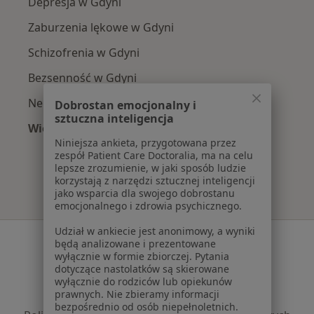
Depresja w Gdyni
Zaburzenia lękowe w Gdyni
Schizofrenia w Gdyni
Bezsenność w Gdyni
Nerwica w Gdyni
Dobrostan emocjonalny i
sztuczna inteligencja
Więcej (15)
Niniejsza ankieta, przygotowana przez
Więcej w kategorii: Najczęście leczone chorob
zespół Patient Care Doctoralia, ma na celu
lepsze zrozumienie, w jaki sposób ludzie
korzystają z narzędzi sztucznej inteligencji
jako wsparcia dla swojego dobrostanu
emocjonalnego i zdrowia psychicznego.
Udział w ankiecie jest anonimowy, a wyniki
Serwis
będą analizowane i prezentowane
wyłącznie w formie zbiorczej. Pytania
Regulamin
dotyczące nastolatków są skierowane
Polityka prywatności pacjentów
wyłącznie do rodziców lub opiekunów
prawnych. Nie zbieramy informacji
Polityka prywatności profesjonalistów
bezpośrednio od osób niepełnoletnich.