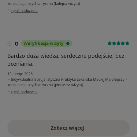
konsultacja psychiatryczna (kolejna wizyta)
w opinii użytkownika Marcin
•
zgłoś nadużycie
O
Weryfikacja wizyty
Bardzo duża wiedza, serdeczne podejście, bez
oceniania.
13 lutego 2026
•
Indywidualna Specjalistyczna Praktyka Lekarska Maciej Małolepszy
•
konsultacja psychiatryczna (pierwsza wizyta)
w opinii użytkownika O
•
zgłoś nadużycie
Zobacz więcej
opinie powyżej