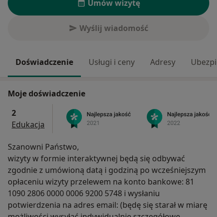
Umów wizytę
Wyślij wiadomość
Doświadczenie
Usługi i ceny
Adresy
Ubezpi
Moje doświadczenie
2
Edukacja
Szanowni Państwo,
wizyty w formie interaktywnej będą się odbywać
zgodnie z umówioną datą i godziną po wcześniejszym
opłaceniu wizyty przelewem na konto bankowe: 81
1090 2806 0000 0006 9200 5748 i wysłaniu
potwierdzenia na adres email: (będę się starał w miarę
możliwości wysyłać indywidualnie szczegółowe