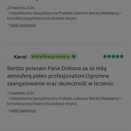
22 kwietnia 2026
•
Indywidualna Specjalistyczna Praktyka Lekarska Maciej Małolepszy
•
konsultacja psychiatryczna (kolejna wizyta)
w opinii użytkownika Adam
•
zgłoś nadużycie
Karol
Weryfikacja wizyty
K
Bardzo polecam Pana Doktora za za miłą
atmosferę.pełen profesjonalizm.Ogromne
zaangażowanie oraz skuteczność w leczeniu
15 kwietnia 2026
•
Indywidualna Specjalistyczna Praktyka Lekarska Maciej Małolepszy
•
konsultacja psychiatryczna (kolejna wizyta)
w opinii użytkownika Karol
•
zgłoś nadużycie