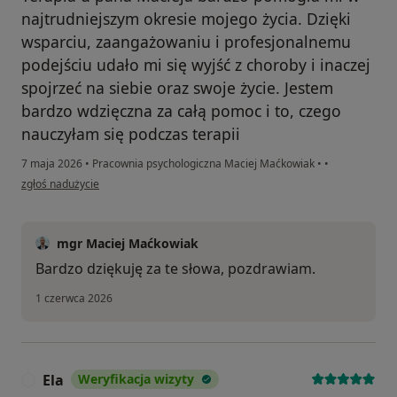
najtrudniejszym okresie mojego życia. Dzięki
wsparciu, zaangażowaniu i profesjonalnemu
podejściu udało mi się wyjść z choroby i inaczej
spojrzeć na siebie oraz swoje życie. Jestem
bardzo wdzięczna za całą pomoc i to, czego
nauczyłam się podczas terapii
7 maja 2026
•
Pracownia psychologiczna Maciej Maćkowiak
•
•
w opinii użytkownika Agata
zgłoś nadużycie
mgr Maciej Maćkowiak
Bardzo dziękuję za te słowa, pozdrawiam.
1 czerwca 2026
Ela
Weryfikacja wizyty
E