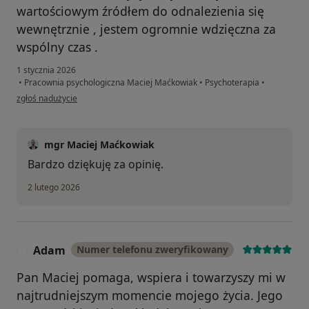
wartościowym źródłem do odnalezienia się
wewnętrznie , jestem ogromnie wdzięczna za
wspólny czas .
1 stycznia 2026
•
Pracownia psychologiczna Maciej Maćkowiak
•
Psychoterapia
•
w opinii użytkownika Marta
zgłoś nadużycie
mgr Maciej Maćkowiak
Bardzo dziękuję za opinię.
2 lutego 2026
Adam
Numer telefonu zweryfikowany
A
Pan Maciej pomaga, wspiera i towarzyszy mi w
najtrudniejszym momencie mojego życia. Jego