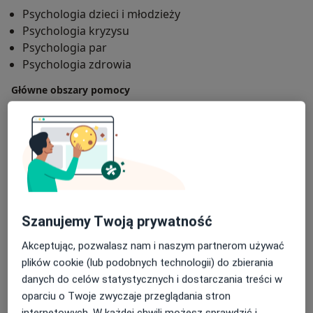
Psychologia dzieci i młodzieży
Psychologia kryzysu
Psychologia par
Psychologia zdrowia
Główne obszary pomocy
Lęki
Depresja
Uzależnienie
DDA - dorosłe dzieci alkoholików
a11y_sr_more_diseases
Nadużycia emocjonalne
+26
Pacjenci których przyjmuję
Dorośli (Tylko pod niektórymi adresami)
Szanujemy Twoją prywatność
Dzieci w wieku od 14 lat (Tylko pod niektórymi
adresami)
Akceptując, pozwalasz nam i naszym partnerom używać
plików cookie (lub podobnych technologii) do zbierania
Rodzaje konsultacji
danych do celów statystycznych i dostarczania treści w
Stacjonarne
Zobacz lokalizacje (1)
oparciu o Twoje zwyczaje przeglądania stron
Konsultacje online
Zobacz kalendarz online
internetowych. W każdej chwili możesz sprawdzić i