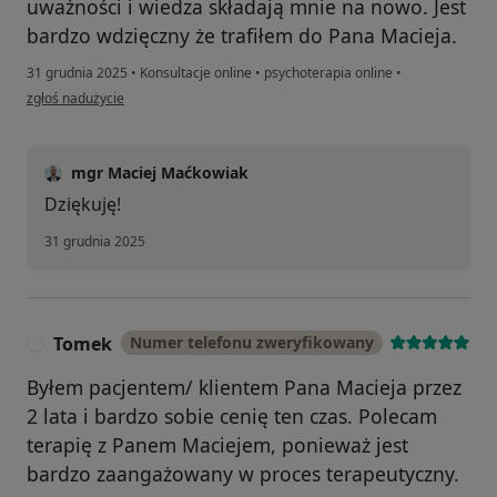
uważności i wiedza składają mnie na nowo. Jest
bardzo wdzięczny że trafiłem do Pana Macieja.
31 grudnia 2025
•
Konsultacje online
•
psychoterapia online
•
w opinii użytkownika Adam
zgłoś nadużycie
mgr Maciej Maćkowiak
Dziękuję!
31 grudnia 2025
Tomek
Numer telefonu zweryfikowany
T
Byłem pacjentem/ klientem Pana Macieja przez
2 lata i bardzo sobie cenię ten czas. Polecam
terapię z Panem Maciejem, ponieważ jest
bardzo zaangażowany w proces terapeutyczny.