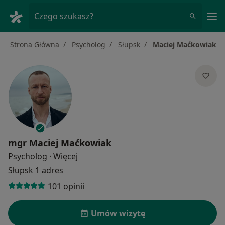
Me
Czego szukasz?
Strona Główna
Psycholog
Słupsk
Maciej Maćkowiak
mgr
Maciej Maćkowiak
O specjalizacjach
Psycholog
·
Więcej
Słupsk
1 adres
101 opinii
Umów wizytę