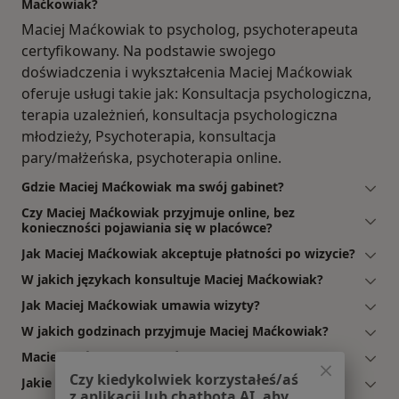
Maćkowiak?
Maciej Maćkowiak to psycholog, psychoterapeuta
certyfikowany. Na podstawie swojego
doświadczenia i wykształcenia Maciej Maćkowiak
oferuje usługi takie jak: Konsultacja psychologiczna,
terapia uzależnień, konsultacja psychologiczna
młodzieży, Psychoterapia, konsultacja
pary/małżeńska, psychoterapia online.
Gdzie Maciej Maćkowiak ma swój gabinet?
Czy Maciej Maćkowiak przyjmuje online, bez
konieczności pojawiania się w placówce?
Jak Maciej Maćkowiak akceptuje płatności po wizycie?
W jakich językach konsultuje Maciej Maćkowiak?
Jak Maciej Maćkowiak umawia wizyty?
W jakich godzinach przyjmuje Maciej Maćkowiak?
Maciej Maćkowiak: co mówią pacjenci?
Czy kiedykolwiek korzystałeś/aś
Jakie ubezpieczenia akceptuje Maciej Maćkowiak?
z aplikacji lub chatbota AI, aby