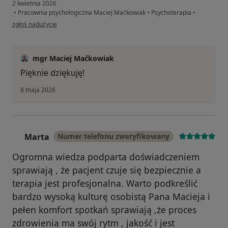
2 kwietnia 2026
•
Pracownia psychologiczna Maciej Maćkowiak
•
Psychoterapia
•
w opinii użytkownika Aga M.
zgłoś nadużycie
mgr Maciej Maćkowiak
Pięknie dziękuję!
8 maja 2026
Marta
Numer telefonu zweryfikowany
M
Ogromna wiedza podparta doświadczeniem
sprawiają , że pacjent czuje się bezpiecznie a
terapia jest profesjonalna. Warto podkreślić
bardzo wysoką kulturę osobistą Pana Macieja i
pełen komfort spotkań sprawiają ,że proces
zdrowienia ma swój rytm , jakość i jest