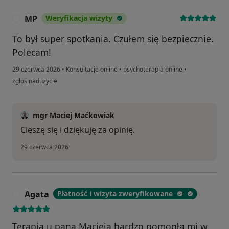
MP
Weryfikacja wizyty
M
To był super spotkania. Czułem się bezpiecznie.
Polecam!
29 czerwca 2026
•
Konsultacje online
•
psychoterapia online
•
w opinii użytkownika MP
zgłoś nadużycie
mgr Maciej Maćkowiak
Cieszę się i dziękuję za opinię.
29 czerwca 2026
Agata
Płatność i wizyta zweryfikowane
A
Terapia u pana Macieja bardzo pomogła mi w