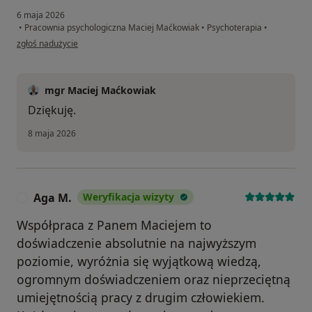
6 maja 2026
•
Pracownia psychologiczna Maciej Maćkowiak
•
Psychoterapia
•
w opinii użytkownika Ela
zgłoś nadużycie
mgr Maciej Maćkowiak
Dziękuję.
8 maja 2026
Aga M.
Weryfikacja wizyty
A
Współpraca z Panem Maciejem to
doświadczenie absolutnie na najwyższym
poziomie, wyróżnia się wyjątkową wiedzą,
ogromnym doświadczeniem oraz nieprzeciętną
umiejętnością pracy z drugim człowiekiem.