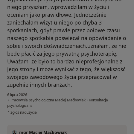
niego przyszłam, wprowadzilam w życiu i
oceniam jako prawidłowe. Jednocześnie
zaniechałam wizyt u niego po chyba 3
spotkaniach, gdyż prawie przez połowe czasu
naszego spotkabia poswiecał na opowiadanie o
sobie i swoich doświadczeniach.uznałam, ze nie
bede płacić za jego prywatną psychoterapię.
Uważam, ze było to bardzo nieprofesjonalne z
jego strony i może wynikać z tego, że większość
swojego zawodowego życia przepracował w
zupełnie innych branżach.
6 lipca 2026
•
Pracownia psychologiczna Maciej Maćkowiak
•
Konsultacja
psychologiczna
w opinii użytkownika MT
•
zgłoś nadużycie
mgr Maciej Maćkowiak