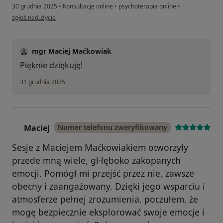
30 grudnia 2025
•
Konsultacje online
•
psychoterapia online
•
w opinii użytkownika Tomek
zgłoś nadużycie
mgr Maciej Maćkowiak
Pięknie dziękuję!
31 grudnia 2025
Maciej
Numer telefonu zweryfikowany
M
Sesje z Maciejem Maćkowiakiem otworzyły
przede mną wiele, gl·łęboko zakopanych
emocji. Pomógł mi przejść przez nie, zawsze
obecny i zaangażowany. Dzięki jego wsparciu i
atmosferze pełnej zrozumienia, poczułem, że
mogę bezpiecznie eksplorować swoje emocje i