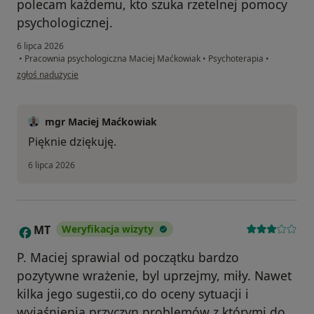
polecam każdemu, kto szuka rzetelnej pomocy
psychologicznej.
6 lipca 2026
•
Pracownia psychologiczna Maciej Maćkowiak
•
Psychoterapia
•
w opinii użytkownika Ewa
zgłoś nadużycie
mgr Maciej Maćkowiak
Pięknie dziękuję.
6 lipca 2026
MT
Weryfikacja wizyty
M
P. Maciej sprawial od początku bardzo
pozytywne wrażenie, byl uprzejmy, miły. Nawet
kilka jego sugestii,co do oceny sytuacji i
wyjaśnienia przyczyn problemów z którymi do