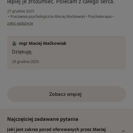
lepiej je zrozumieć. Polecam z całego serca.
27 grudnia 2025
•
Pracownia psychologiczna Maciej Maćkowiak
•
Psychoterapia
•
w opinii użytkownika Maciej
zgłoś nadużycie
mgr Maciej Maćkowiak
Dziękuję.
29 grudnia 2025
Zobacz więcej
opinie powyżej
Najczęściej zadawane pytania
Jaki jest zakres porad oferowanych przez Maciej