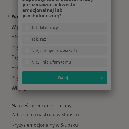
porozmawiać o kwestii
emocjonalnej lub
psychologicznej?
Powiązane wyszukiwania
W pobliżu Słupska
Tak, kilka razy
Psycholodzy w Bytowie
Tak, raz
Psycholodzy w Lęborku
Nie, ale bym rozważył/a
Psycholodzy w Sławnie
Nie, i nie ufam temu
Psycholodzy w
Psycholodzy w Darłowie
Dalej
Więcej (2)
Więcej w kategorii: W pobliżu Słupska
Najczęście leczone choroby
Zaburzenia nastroju w Słupsku
Kryzys emocjonalny w Słupsku