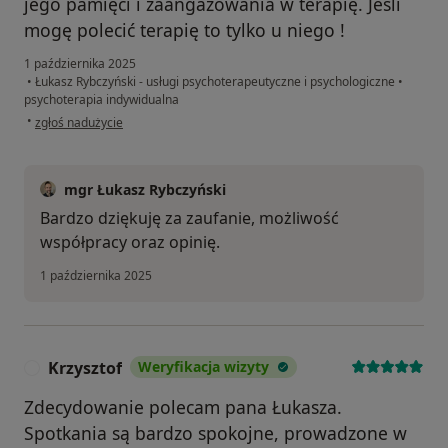
jego pamięci i zaangażowania w terapię. Jeśli
mogę polecić terapię to tylko u niego !
1 października 2025
•
Łukasz Rybczyński - usługi psychoterapeutyczne i psychologiczne
•
psychoterapia indywidualna
w opinii użytkownika Natalia K
•
zgłoś nadużycie
mgr Łukasz Rybczyński
Bardzo dziękuję za zaufanie, możliwość
współpracy oraz opinię.
1 października 2025
Krzysztof
Weryfikacja wizyty
K
Zdecydowanie polecam pana Łukasza.
Spotkania są bardzo spokojne, prowadzone w