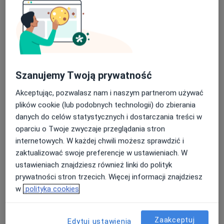
marihuana, benzodiazepiny, heroina)
W razie braku miejsc w kalendarzu proszę o kontakt
uzależnionymi behawioralnie (komputery, gry,
przez wiadomość w aplikacji, SMS na nr. telefonu :
telefony, konsole, hazard)
693151987 lub na adres email :
lukaszrybczynskipsycholog@gmail.com. Postaram się
zmagającymi się z obsesjami/kompulsjami
wspólnie z Państwem znaleźć dogodny termin.
Szanujemy Twoją prywatność
będącymi w kryzysie życiowym
O mnie
więcej
Akceptując, pozwalasz nam i naszym partnerom używać
potrzebującymi wsparcia
Podejście terapeutyczne
plików cookie (lub podobnych technologii) do zbierania
samookaleczającymi się
Psychoterapia
danych do celów statystycznych i dostarczania treści w
oparciu o Twoje zwyczaje przeglądania stron
Terapia systemowa
rodzicami dzieci uzależnionych behawioralnie
internetowych. W każdej chwili możesz sprawdzić i
Zakres porad
zaktualizować swoje preferencje w ustawieniach. W
oraz innymi problemami i dylematami
Psychologia kliniczna
ustawieniach znajdziesz również linki do polityk
związanymi ze zdrowiem psychicznym
Poradnictwo psychologiczne
prywatności stron trzecich. Więcej informacji znajdziesz
Psychologia dorosłych
w
polityka cookies
Główne obszary pomocy
Zaakceptuj
Zaburzenia lękowe
Depresja
Edytuj ustawienia