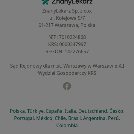
ZnanyLekarz Sp. z o.o.
ul. Kolejowa 5/7
01-217 Warszawa, Polska
NIP: ⁠7010224868
KRS: ⁠0000347997
REGON: ⁠142276657
Sąd Rejonowy dla m.st. Warszawy w Warszawie XII
Wydział Gospodarczy KRS
Facebook
otwiera się w nowej karcie
otwiera się w nowej karcie
otwiera się w nowej karcie
otwiera się w nowej karcie
otwiera się w nowej karci
otwiera się
otwi
Polska
,
Türkiye
,
España
,
Italia
,
Deutschland
,
Česko
,
otwiera się w nowej karcie
otwiera się w nowej karcie
otwiera się w nowej karcie
otwiera się w nowej kar
otwiera się 
otwier
Portugal
,
México
,
Chile
,
Brasil
,
Argentina
,
Perú
,
otwiera się w nowej karc
Colombia