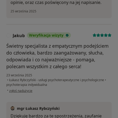
opinie, oraz czas poświęcony na jej napisanie.
25 września 2025
Jakub
Weryfikacja wizyty
J
Świetny specjalista z empatycznym podejściem
do człowieka, bardzo zaangażowany, słucha,
odpowiada i co najważniejsze - pomaga,
polecam wszystkim z całego serca!
23 września 2025
•
Łukasz Rybczyński - usługi psychoterapeutyczne i psychologiczne
•
psychoterapia indywidualna
w opinii użytkownika Jakub
•
zgłoś nadużycie
mgr Łukasz Rybczyński
Dziękuję bardzo za te spostrzeżenia, zaufanie