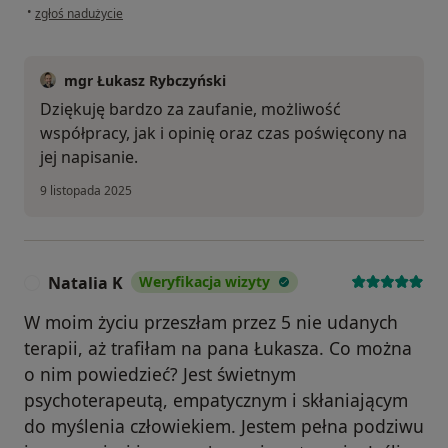
w opinii użytkownika Marcin D.
•
zgłoś nadużycie
mgr Łukasz Rybczyński
Dziękuję bardzo za zaufanie, możliwość
współpracy, jak i opinię oraz czas poświęcony na
jej napisanie.
9 listopada 2025
Natalia K
Weryfikacja wizyty
N
W moim życiu przeszłam przez 5 nie udanych
terapii, aż trafiłam na pana Łukasza. Co można
o nim powiedzieć? Jest świetnym
psychoterapeutą, empatycznym i skłaniającym
do myślenia człowiekiem. Jestem pełna podziwu