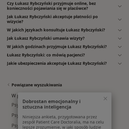
Czy Łukasz Rybczyński przyjmuje online, bez
konieczności pojawiania się w placówce?
Jak Łukasz Rybczyński akceptuje płatności po
wizycie?
W jakich językach konsultuje Łukasz Rybczyński?
Jak Łukasz Rybczyński umawia wizyty?
W jakich godzinach przyjmuje Łukasz Rybczyński?
Łukasz Rybczyński: co mówią pacjenci?
Jakie ubezpieczenia akceptuje Łukasz Rybczyński?
Powiązane wyszukiwania
W pobliżu Zielonej Góry
Dobrostan emocjonalny i
Psycholodzy w Głogowie
sztuczna inteligencja
Psycholodzy w Nowej Sóli
Niniejsza ankieta, przygotowana przez
zespół Patient Care Doctoralia, ma na celu
Psycholodzy w Wolsztynie
lepsze zrozumienie, w jaki sposób ludzie