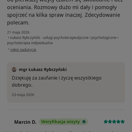
oceniania. Rozmowy dużo mi dały i pomogły
spojrzeć na kilka spraw inaczej. Zdecydowanie
polecam.
21 maja 2026
•
Łukasz Rybczyński - usługi psychoterapeutyczne i psychologiczne
•
psychoterapia indywidualna
w opinii użytkownika Łukasz
•
zgłoś nadużycie
mgr Łukasz Rybczyński
Dziękuję za zaufanie i życzę wszystkiego
dobrego.
23 maja 2026
Marcin D.
Weryfikacja wizyty
M