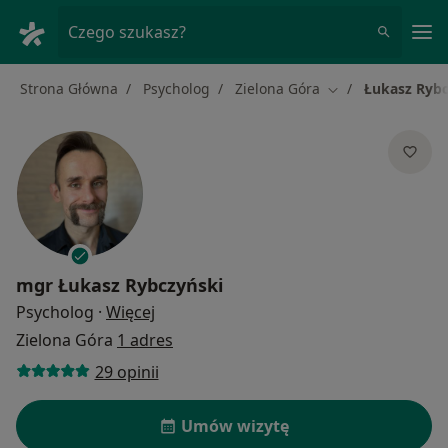
Me
Czego szukasz?
Strona Główna
Psycholog
Zielona Góra
Łukasz Rybc
Zmień miasto
mgr
Łukasz Rybczyński
O specjalizacjach
Psycholog
·
Więcej
Zielona Góra
1 adres
29 opinii
Umów wizytę