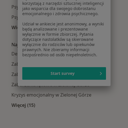
korzystają z narzędzi sztucznej inteligencji
Psycholodzy w Żarach
jako wsparcia dla swojego dobrostanu
emocjonalnego i zdrowia psychicznego.
Psycholodzy w Świebodzinie
Udział w ankiecie jest anonimowy, a wyniki
Więcej (7)
będą analizowane i prezentowane
Więcej w kategorii: W pobliżu Zielonej Góry
wyłącznie w formie zbiorczej. Pytania
dotyczące nastolatków są skierowane
Najczęście leczone choroby
wyłącznie do rodziców lub opiekunów
prawnych. Nie zbieramy informacji
Depresja w Zielonej Górze
bezpośrednio od osób niepełnoletnich.
Zaburzenia nastroju w Zielonej Górze
Start survey
Zaburzenia emocjonalne w Zielonej Górze
Zaburzenia lękowe w Zielonej Górze
Kryzys emocjonalny w Zielonej Górze
Więcej (15)
Więcej w kategorii: Najczęście leczone chorob