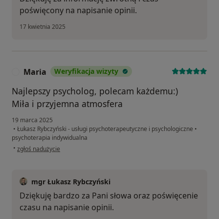
poświęcony na napisanie opinii.
17 kwietnia 2025
Maria
Weryfikacja wizyty
M
Najlepszy psycholog, polecam każdemu:)
Miła i przyjemna atmosfera
19 marca 2025
•
Łukasz Rybczyński - usługi psychoterapeutyczne i psychologiczne
•
psychoterapia indywidualna
w opinii użytkownika Maria
•
zgłoś nadużycie
mgr Łukasz Rybczyński
Dziękuję bardzo za Pani słowa oraz poświęcenie
czasu na napisanie opinii.