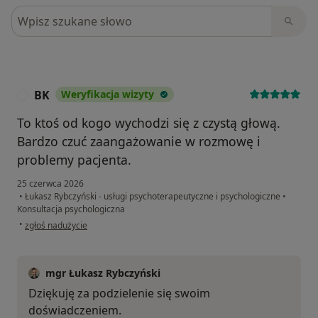
Szukaj w opiniach
BK
Weryfikacja wizyty
B
To ktoś od kogo wychodzi się z czystą głową.
Bardzo czuć zaangażowanie w rozmowę i
problemy pacjenta.
25 czerwca 2026
•
Łukasz Rybczyński - usługi psychoterapeutyczne i psychologiczne
•
Konsultacja psychologiczna
w opinii użytkownika BK
•
zgłoś nadużycie
mgr Łukasz Rybczyński
Dziękuję za podzielenie się swoim
doświadczeniem.