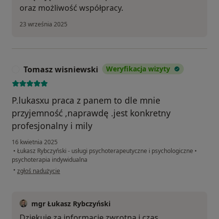
oraz możliwość współpracy.
23 września 2025
Tomasz wisniewski
Weryfikacja wizyty
T
P.lukasxu praca z panem to dle mnie
przyjemność ,naprawdę .jest konkretny
profesjonalny i mily
16 kwietnia 2025
•
Łukasz Rybczyński - usługi psychoterapeutyczne i psychologiczne
•
psychoterapia indywidualna
w opinii użytkownika Tomasz wisniewski
•
zgłoś nadużycie
mgr Łukasz Rybczyński
Dziękuję za informację zwrotną i czas