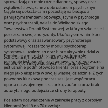
sprowadzają do mnie różne diagnozy, sprawy oraz
wątpliwości związane z dobrostanem psychicznym.
Ciągle się dokształcam i pozostaję na bieżąco z
panującymi trendami obowiązującymi w psychologii
oraz psychoterapii, należę do Wielkopolskiego
Towarzystwa Terapii Systemowej, w którym szkolę się i
poszerzam swoje horyzonty. Ukończyłem w nim kurs
podstawowy oraz zaawansowany psychoterapii
systemowej, rozszerzony moduł psychoterapii
systemowej uzależnień oraz biorę aktywnie udział w
Dominującą metodą terapeutyczną, którą się
warsztatach, doświadczeniach własnych oraz
posługuję jest podejście systemowe, w którym ważne
superwizjach indywidualnych oraz grupowych.
jest uznanie podmiotowości klienta, oraz spojrzenie na
niego jako eksperta w swojej własnej dziedzinie. Z tych
powodów kluczowa podczas sesji jest współpraca
oparta na wzajemnym szacunku, zaufaniu oraz brak
autorytarnego podejścia ze strony terapeuty.
Posiadam doświadczenie w zakresie pracy z dorosłymi
klientami (od 19 do 70 r. życia) :