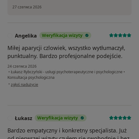
27 czerwca 2026
Angelika
Weryfikacja wizyty
A
Miłej aparycji czlowiek, wszystko wytłumaczył,
punktualny. Bardzo profesjonalne podejście.
24 czerwca 2026
•
Łukasz Rybczyński - usługi psychoterapeutyczne i psychologiczne
•
Konsultacja psychologiczna
w opinii użytkownika Angelika
•
zgłoś nadużycie
Łukasz
Weryfikacja wizyty
Ł
Bardzo empatyczny i konkretny specjalista. Już
od pierwszej wizyty czułem się swobodnie i bez