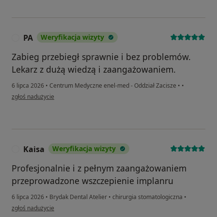
PA
Weryfikacja wizyty
P
Zabieg przebiegł sprawnie i bez problemów.
Lekarz z dużą wiedzą i zaangażowaniem.
6 lipca 2026
•
Centrum Medyczne enel-med - Oddział Zacisze
•
•
w opinii użytkownika PA
zgłoś nadużycie
Kaisa
Weryfikacja wizyty
K
Profesjonalnie i z pełnym zaangażowaniem
przeprowadzone wszczepienie implanru
6 lipca 2026
•
Brydak Dental Atelier
•
chirurgia stomatologiczna
•
w opinii użytkownika Kaisa
zgłoś nadużycie