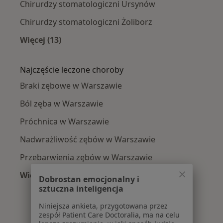
Chirurdzy stomatologiczni Ursynów
Chirurdzy stomatologiczni Żoliborz
Więcej (13)
Więcej w kategorii: Chirurdzy stomatologiczni
Najczęście leczone choroby
Braki zębowe w Warszawie
Ból zęba w Warszawie
Próchnica w Warszawie
Nadwrażliwość zębów w Warszawie
Przebarwienia zębów w Warszawie
Więcej (15)
Dobrostan emocjonalny i
Więcej w kategorii: Najczęście leczone chorob
sztuczna inteligencja
Niniejsza ankieta, przygotowana przez
zespół Patient Care Doctoralia, ma na celu