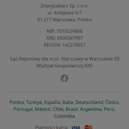
ZnanyLekarz Sp. z o.o.
ul. Kolejowa 5/7
01-217 Warszawa, Polska
NIP: ⁠7010224868
KRS: ⁠0000347997
REGON: ⁠142276657
Sąd Rejonowy dla m.st. Warszawy w Warszawie XII
Wydział Gospodarczy KRS
Facebook
otwiera się w nowej karcie
otwiera się w nowej karcie
otwiera się w nowej karcie
otwiera się w nowej karcie
otwiera się w nowej karci
otwiera się
otwi
Polska
,
Türkiye
,
España
,
Italia
,
Deutschland
,
Česko
,
otwiera się w nowej karcie
otwiera się w nowej karcie
otwiera się w nowej karcie
otwiera się w nowej kar
otwiera się 
otwier
Portugal
,
México
,
Chile
,
Brasil
,
Argentina
,
Perú
,
otwiera się w nowej karc
Colombia
Płatności kartą