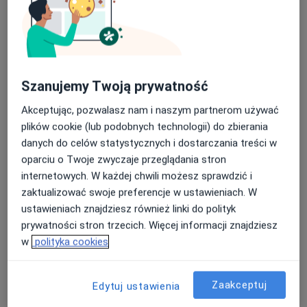
Chirurgia stomatologiczna
Umów wizytę
Od 400 zł
Szczegóły
Szanujemy Twoją prywatność
Resekcja wierzchołka korzenia
Umów wizytę
Od 500 zł
Szczegóły
Akceptując, pozwalasz nam i naszym partnerom używać
plików cookie (lub podobnych technologii) do zbierania
Podcięcie wędzidełka
danych do celów statystycznych i dostarczania treści w
Umów wizytę
520 zł
Szczegóły
oparciu o Twoje zwyczaje przeglądania stron
internetowych. W każdej chwili możesz sprawdzić i
zaktualizować swoje preferencje w ustawieniach. W
Podniesienie zatoki szczękowej
ustawieniach znajdziesz również linki do polityk
Umów wizytę
Od 1 800 zł
Szczegóły
prywatności stron trzecich. Więcej informacji znajdziesz
w
polityka cookies
Regeneracja kości
Umów wizytę
Od 1 500 zł
Szczegóły
Zaakceptuj
Edytuj ustawienia