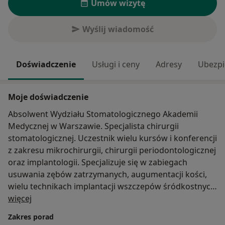
Umów wizytę
Wyślij wiadomość
Doświadczenie
Usługi i ceny
Adresy
Ubezpi
Moje doświadczenie
Absolwent Wydziału Stomatologicznego Akademii
Medycznej w Warszawie. Specjalista chirurgii
stomatologicznej. Uczestnik wielu kursów i konferencji
z zakresu mikrochirurgii, chirurgii periodontologicznej
oraz implantologii. Specjalizuje się w zabiegach
usuwania zębów zatrzymanych, augumentacji kości,
wielu technikach implantacji wszczepów śródkostnych
O mnie
, trudnych przypadkach protetycznych (pracach
więcej
kombinowanych).
Zakres porad