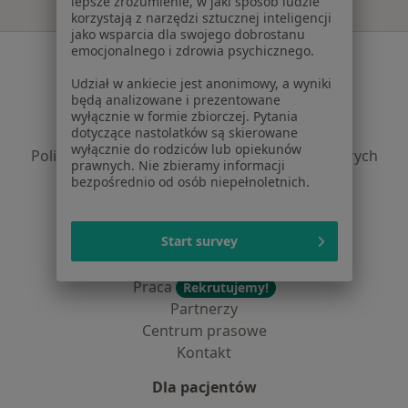
lepsze zrozumienie, w jaki sposób ludzie
korzystają z narzędzi sztucznej inteligencji
jako wsparcia dla swojego dobrostanu
emocjonalnego i zdrowia psychicznego.
Serwis
Udział w ankiecie jest anonimowy, a wyniki
Regulamin
będą analizowane i prezentowane
Polityka prywatności pacjentów
wyłącznie w formie zbiorczej. Pytania
Polityka prywatności profesjonalistów
dotyczące nastolatków są skierowane
wyłącznie do rodziców lub opiekunów
Polityka prywatności dla profesjonalistów, których
prawnych. Nie zbieramy informacji
dane pozyskaliśmy samodzielnie
bezpośrednio od osób niepełnoletnich.
Polityka cookies
Jak działają wyniki wyszukiwania
Start survey
Dostępność
O nas
Praca
Rekrutujemy!
Partnerzy
Centrum prasowe
Kontakt
Dla pacjentów