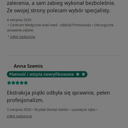
zalecenia, a sam zabieg wykonał bezboleśnie.
Ze swojej strony polecam wybór specjalisty.
4 sierpnia 2026
•
Centrum Medyczne enel-med - oddział Promenada
•
chirurgiczne
usuwanie zębów
w opinii użytkownika Patryk
•
zgłoś nadużycie
Anna Szemis
A
Płatność i wizyta zweryfikowane
Ekstrakcja piątki odbyła się sprawnie, pełen
profesjonalizm.
3 sierpnia 2026
•
Brydak Dental Atelier
•
usunięcie zęba
•
w opinii użytkownika Anna Szemis
zgłoś nadużycie