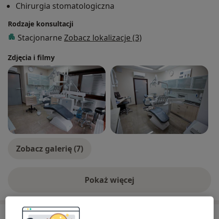
Chirurgia stomatologiczna
Rodzaje konsultacji
Stacjonarne
Zobacz lokalizacje (3)
Zdjęcia i filmy
Zobacz galerię (7)
Pokaż więcej
o doświadczeniu
Usługi i ceny