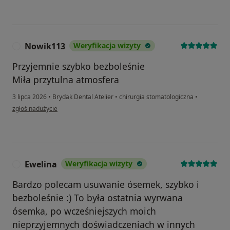
Nowik113
Weryfikacja wizyty
N
Przyjemnie szybko bezboleśnie
Miła przytulna atmosfera
3 lipca 2026
•
Brydak Dental Atelier
•
chirurgia stomatologiczna
•
w opinii użytkownika Nowik113
zgłoś nadużycie
Ewelina
Weryfikacja wizyty
E
Bardzo polecam usuwanie ósemek, szybko i
bezboleśnie :) To była ostatnia wyrwana
ósemka, po wcześniejszych moich
nieprzyjemnych doświadczeniach w innych