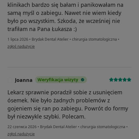
klinikach bardzo się bałam i panikowałam na
samą myśl o zabiegu. Nawet nie wiem kiedy
było po wszystkim. Szkoda, że wcześniej nie
trafiłam na Pana Łukasza :)
1 lipca 2026
•
Brydak Dental Atelier
•
chirurgia stomatologiczna
•
w opinii użytkownika Ewelina
zgłoś nadużycie
Joanna
Weryfikacja wizyty
J
Lekarz sprawnie poradził sobie z usunięciem
ósemek. Nie było żadnych problemów z
gojeniem się ran po zabiegu. Powrót do formy
był niezwykle szybki. Polecam.
22 czerwca 2026
•
Brydak Dental Atelier
•
chirurgia stomatologiczna
•
w opinii użytkownika Joanna
zgłoś nadużycie