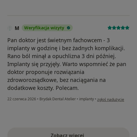
M
Weryfikacja wizyty
Pan doktor jest świetnym fachowcem - 3
implanty w godzinę i bez żadnych komplikacji.
Rano ból minął a opuchlizna 3 dni później.
Implanty się przyjęły. Warto wspomnieć że pan
doktor proponuje rozwiązania
zdroworozsądkowe, bez naciągania na
dodatkowe koszty. Polecam.
w opinii użytkownika M
22 czerwca 2026
•
Brydak Dental Atelier
•
implanty
•
zgłoś nadużycie
Zobacz więcej