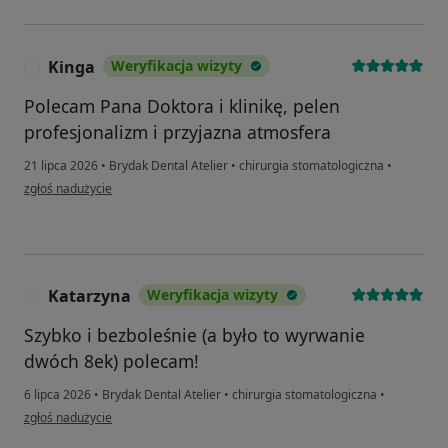
Kinga
Weryfikacja wizyty
K
Polecam Pana Doktora i klinikę, pelen
profesjonalizm i przyjazna atmosfera
21 lipca 2026
•
Brydak Dental Atelier
•
chirurgia stomatologiczna
•
w opinii użytkownika Kinga
zgłoś nadużycie
Katarzyna
Weryfikacja wizyty
K
Szybko i bezboleśnie (a było to wyrwanie
dwóch 8ek) polecam!
6 lipca 2026
•
Brydak Dental Atelier
•
chirurgia stomatologiczna
•
w opinii użytkownika Katarzyna
zgłoś nadużycie