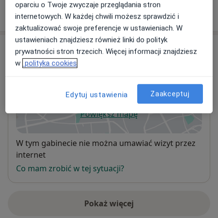
oparciu o Twoje zwyczaje przeglądania stron
W jaki sposób ustalane są ceny?
internetowych. W każdej chwili możesz sprawdzić i
zaktualizować swoje preferencje w ustawieniach. W
ustawieniach znajdziesz również linki do polityk
Adres
prywatności stron trzecich. Więcej informacji znajdziesz
w
polityka cookies
Promed
Miła 5,
97-500
Radomsko
Zaakceptuj
Edytuj ustawienia
Powiększ mapę
otwiera się w nowej karcie
Dostępność
W tym gabinecie nie można umawiać wizyt przez
internet
Co mam zrobić w tej sytuacji?
Pokaż więcej
o adresie