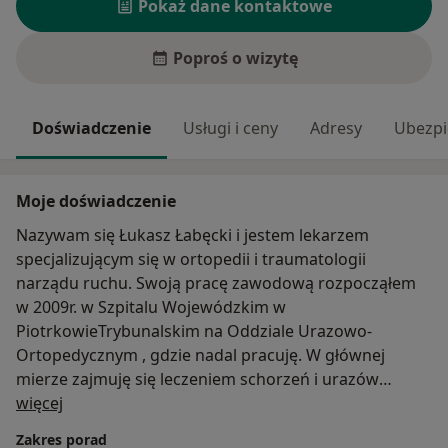
Pokaż dane kontaktowe
Poproś o wizytę
Doświadczenie
Usługi i ceny
Adresy
Ubezpi
Moje doświadczenie
Nazywam się Łukasz Łabęcki i jestem lekarzem
specjalizującym się w ortopedii i traumatologii
narządu ruchu. Swoją pracę zawodową rozpocząłem
w 2009r. w Szpitalu Wojewódzkim w
PiotrkowieTrybunalskim na Oddziale Urazowo-
Ortopedycznym , gdzie nadal pracuję. W głównej
mierze zajmuję się leczeniem schorzeń i urazów
O mnie
narządu ruchu zarówno zachowawczym jak i
więcej
operacyjnym.
Zakres porad