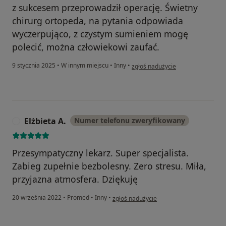
z sukcesem przeprowadził operację. Świetny
chirurg ortopeda, na pytania odpowiada
wyczerpująco, z czystym sumieniem mogę
polecić, można człowiekowi zaufać.
w opinii użytkownika Ben
9 stycznia 2025
•
W innym miejscu
•
Inny
•
zgłoś nadużycie
Elżbieta A.
Numer telefonu zweryfikowany
E
Przesympatyczny lekarz. Super specjalista.
Zabieg zupełnie bezbolesny. Zero stresu. Miła,
przyjazna atmosfera. Dziękuję
w opinii użytkownika Elżbieta A.
20 września 2022
•
Promed
•
Inny
•
zgłoś nadużycie