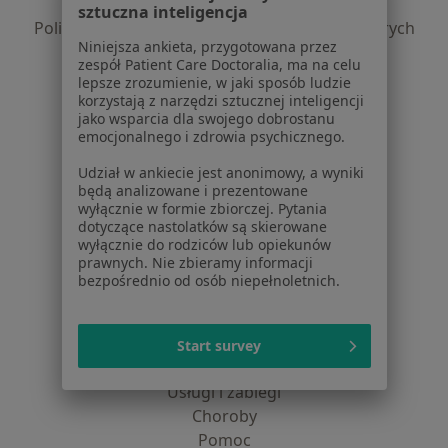
Polityka prywatności profesjonalistów
sztuczna inteligencja
Polityka prywatności dla profesjonalistów, których
Niniejsza ankieta, przygotowana przez
dane pozyskaliśmy samodzielnie
zespół Patient Care Doctoralia, ma na celu
Polityka cookies
lepsze zrozumienie, w jaki sposób ludzie
Jak działają wyniki wyszukiwania
korzystają z narzędzi sztucznej inteligencji
jako wsparcia dla swojego dobrostanu
Dostępność
emocjonalnego i zdrowia psychicznego.
O nas
Praca
Udział w ankiecie jest anonimowy, a wyniki
Rekrutujemy!
będą analizowane i prezentowane
Partnerzy
wyłącznie w formie zbiorczej. Pytania
Centrum prasowe
dotyczące nastolatków są skierowane
Kontakt
wyłącznie do rodziców lub opiekunów
prawnych. Nie zbieramy informacji
bezpośrednio od osób niepełnoletnich.
Dla pacjentów
Lekarze
Placówki medyczne
Start survey
Pytania i odpowiedzi
Usługi i zabiegi
Choroby
Pomoc