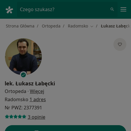
Me
Czego szukasz?
Strona Główna
Ortopeda
Radomsko
Łukasz Łabęck
Zmień miasto
lek.
Łukasz Łabęcki
O specjalizacjach
Ortopeda
·
Więcej
Radomsko
1 adres
Nr PWZ: 2377391
3 opinie