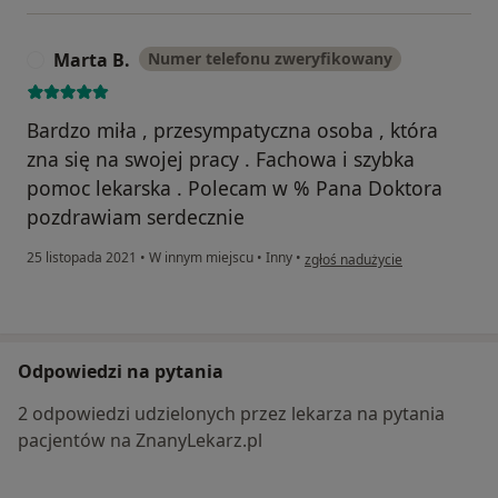
Marta B.
Numer telefonu zweryfikowany
M
Bardzo miła , przesympatyczna osoba , która
zna się na swojej pracy . Fachowa i szybka
pomoc lekarska . Polecam w % Pana Doktora
pozdrawiam serdecznie
w opinii użytkownika Marta B.
25 listopada 2021
•
W innym miejscu
•
Inny
•
zgłoś nadużycie
Odpowiedzi na pytania
2 odpowiedzi udzielonych przez lekarza na pytania
pacjentów na ZnanyLekarz.pl