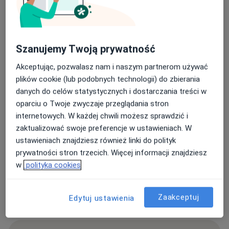
Aktualności
lek. Łukasz Buluk
Plac Powstańców Śląskich 16-18, 53-314 Wrocław
Szanujemy Twoją prywatność
Drodzy pacjenci, obecnie mam przerwę w pracy.
Akceptując, pozwalasz nam i naszym partnerom używać
Zapraszam do umawiania wizyt od września. W
plików cookie (lub podobnych technologii) do zbierania
pilnych przypadkach proszę o kontakt z
danych do celów statystycznych i dostarczania treści w
rejestracją.
oparciu o Twoje zwyczaje przeglądania stron
internetowych. W każdej chwili możesz sprawdzić i
14/07/2026
zaktualizować swoje preferencje w ustawieniach. W
ustawieniach znajdziesz również linki do polityk
prywatności stron trzecich. Więcej informacji znajdziesz
w
polityka cookies
Zaakceptuj
Edytuj ustawienia