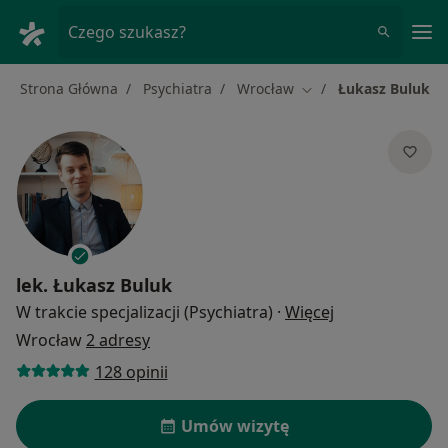
Me
Czego szukasz?
Strona Główna
Psychiatra
Wrocław
Łukasz Buluk
Zmień miasto
lek.
Łukasz Buluk
O specjalizacja
W trakcie specjalizacji (Psychiatra)
·
Więcej
Wrocław
2 adresy
128 opinii
Umów wizytę