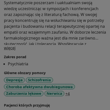
Systematycznie poszerzam i uaktualniam swoją
wiedzę uczestnicząc w sympozjach i konferencjach
oraz zapoznając się z literaturą fachową. W swojej
pracy koncentruję się na wsłuchiwaniu się w potrzeby
pacjenta i budowaniu relacji terapeutycznej opartej na
empatii oraz wzajemnym zaufaniu. W doborze leczenia
farmakologicznego ważna jest dla mnie zarówno
skuteczność, jak i tolerancja. Współpracuję z
O mnie
więcej
psychoterapeutami i psychologami w celu
zapewnienia pacjentowi kompleksowej opieki.
Zakres porad
Psychiatria
Główne obszary pomocy
Depresja
Schizofrenia
Choroba afektywna dwubiegunowa
a11y_sr_more_diseas
Zaburzenia lękowe
Nerwica
+4
Pacjenci których przyjmuję