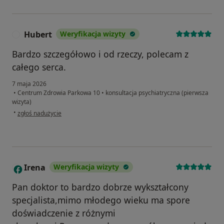
Hubert
Weryfikacja wizyty
H
Bardzo szczegółowo i od rzeczy, polecam z
całego serca.
7 maja 2026
•
Centrum Zdrowia Parkowa 10
•
konsultacja psychiatryczna (pierwsza
wizyta)
w opinii użytkownika Hubert
•
zgłoś nadużycie
Irena
Weryfikacja wizyty
I
Pan doktor to bardzo dobrze wykształcony
specjalista,mimo młodego wieku ma spore
doświadczenie z różnymi