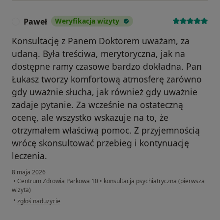
Paweł
Weryfikacja wizyty
P
Konsultację z Panem Doktorem uważam, za
udaną. Była treściwa, merytoryczna, jak na
dostępne ramy czasowe bardzo dokładna. Pan
Łukasz tworzy komfortową atmosferę zarówno
gdy uważnie słucha, jak również gdy uważnie
zadaje pytanie. Za wcześnie na ostateczną
ocenę, ale wszystko wskazuje na to, że
otrzymałem właściwą pomoc. Z przyjemnością
wrócę skonsultować przebieg i kontynuację
leczenia.
8 maja 2026
•
Centrum Zdrowia Parkowa 10
•
konsultacja psychiatryczna (pierwsza
wizyta)
w opinii użytkownika Paweł
•
zgłoś nadużycie