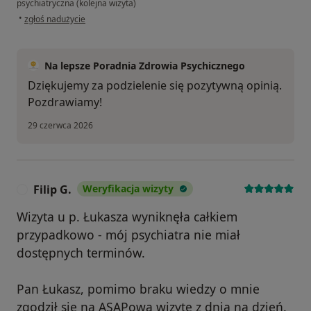
psychiatryczna (kolejna wizyta)
w opinii użytkownika Monika
•
zgłoś nadużycie
Na lepsze Poradnia Zdrowia Psychicznego
Dziękujemy za podzielenie się pozytywną opinią.
Pozdrawiamy!
29 czerwca 2026
Filip G.
Weryfikacja wizyty
F
Wizyta u p. Łukasza wyniknęła całkiem
przypadkowo - mój psychiatra nie miał
dostępnych terminów.
Pan Łukasz, pomimo braku wiedzy o mnie
zgodził się na ASAPową wizytę z dnia na dzień.