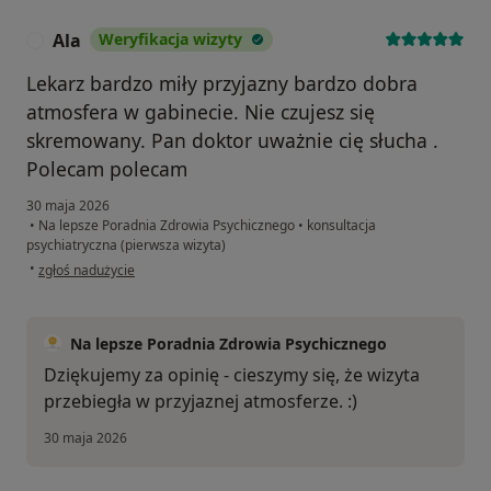
Ala
Weryfikacja wizyty
A
Lekarz bardzo miły przyjazny bardzo dobra
atmosfera w gabinecie. Nie czujesz się
skremowany. Pan doktor uważnie cię słucha .
Polecam polecam
30 maja 2026
•
Na lepsze Poradnia Zdrowia Psychicznego
•
konsultacja
psychiatryczna (pierwsza wizyta)
w opinii użytkownika Ala
•
zgłoś nadużycie
Na lepsze Poradnia Zdrowia Psychicznego
Dziękujemy za opinię - cieszymy się, że wizyta
przebiegła w przyjaznej atmosferze. :)
30 maja 2026