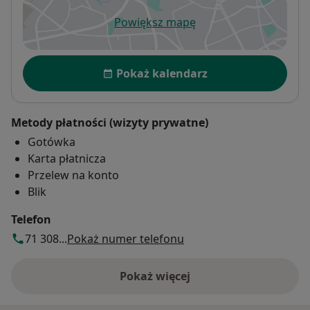
Powiększ mapę
otwiera się w nowej karcie
Dostępność
Pokaż kalendarz
Metody płatności (wizyty prywatne)
Gotówka
Karta płatnicza
Przelew na konto
Blik
Telefon
71 308...
Pokaż numer telefonu
Pokaż więcej
o adresie