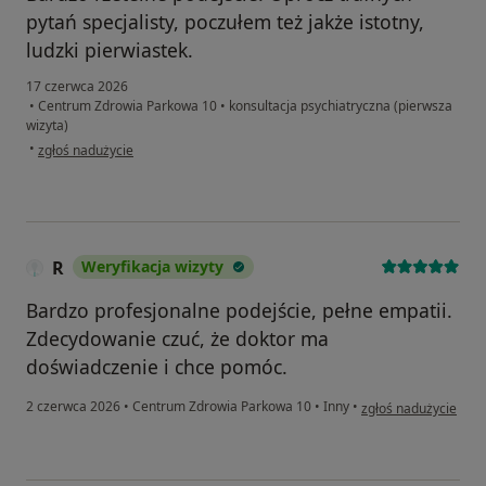
pytań specjalisty, poczułem też jakże istotny,
ludzki pierwiastek.
17 czerwca 2026
•
Centrum Zdrowia Parkowa 10
•
konsultacja psychiatryczna (pierwsza
wizyta)
w opinii użytkownika Daniel
•
zgłoś nadużycie
R
Weryfikacja wizyty
Bardzo profesjonalne podejście, pełne empatii.
Zdecydowanie czuć, że doktor ma
doświadczenie i chce pomóc.
w opinii użytkownika
2 czerwca 2026
•
Centrum Zdrowia Parkowa 10
•
Inny
•
zgłoś nadużycie