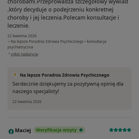
chorobami.Przeprowadza szczegółowy wywiad
,który decyduje o podejrzeniu konkretnej
choroby i jej leczenia.Polecam konsultacje i
leczenie.
22 kwietnia 2026
•
Na lepsze Poradnia Zdrowia Psychicznego
•
konsultacja
psychiatryczna
w opinii użytkownika Irena
•
zgłoś nadużycie
Na lepsze Poradnia Zdrowia Psychicznego
Serdecznie dziękujemy za pozytywną opinię dla
naszego specjalisty!
22 kwietnia 2026
Maciej
Weryfikacja wizyty
M