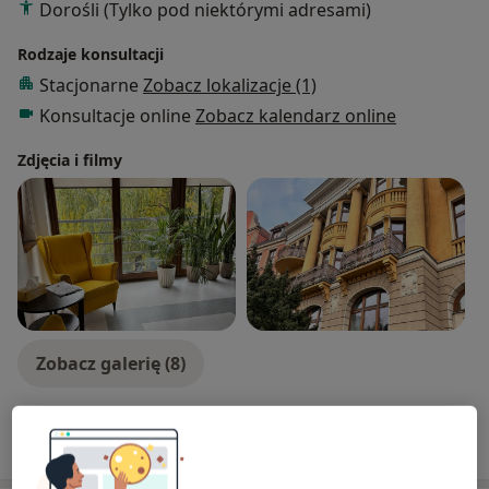
Dorośli (Tylko pod niektórymi adresami)
Rodzaje konsultacji
Stacjonarne
Zobacz lokalizacje (1)
Konsultacje online
Zobacz kalendarz online
Zdjęcia i filmy
Zobacz galerię (8)
Pokaż więcej
o doświadczeniu