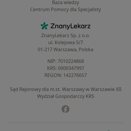
Baza wiedzy
Centrum Pomocy dla Specjalisty
Kontakt
ZnanyLekarz - Strona główna
ZnanyLekarz Sp. z o.o.
ul. Kolejowa 5/7
01-217 Warszawa, Polska
NIP: ⁠7010224868
KRS: ⁠0000347997
REGON: ⁠142276657
Sąd Rejonowy dla m.st. Warszawy w Warszawie XII
Wydział Gospodarczy KRS
Facebook
otwiera się w nowej karcie