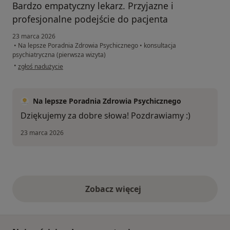
Bardzo empatyczny lekarz. Przyjazne i
profesjonalne podejście do pacjenta
23 marca 2026
•
Na lepsze Poradnia Zdrowia Psychicznego
•
konsultacja
psychiatryczna (pierwsza wizyta)
w opinii użytkownika Maciej
•
zgłoś nadużycie
Na lepsze Poradnia Zdrowia Psychicznego
Dziękujemy za dobre słowa! Pozdrawiamy :)
23 marca 2026
Zobacz więcej
opinie powyżej