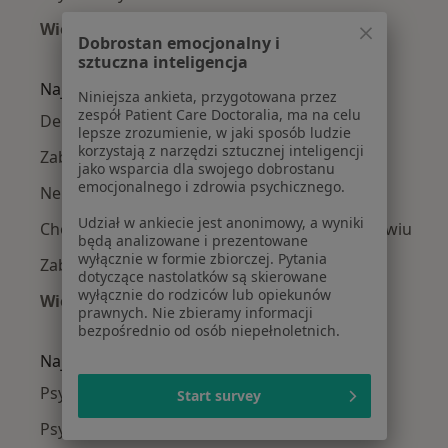
Więcej (1)
Dobrostan emocjonalny i
Więcej w kategorii: Psychiatrzy w pobliżu
sztuczna inteligencja
Najczęście leczone choroby
Niniejsza ankieta, przygotowana przez
zespół Patient Care Doctoralia, ma na celu
Depresja w Wrocławiu
lepsze zrozumienie, w jaki sposób ludzie
korzystają z narzędzi sztucznej inteligencji
Zaburzenia lękowe w Wrocławiu
jako wsparcia dla swojego dobrostanu
emocjonalnego i zdrowia psychicznego.
Nerwica w Wrocławiu
Udział w ankiecie jest anonimowy, a wyniki
Choroba afektywna dwubiegunowa w Wrocławiu
będą analizowane i prezentowane
wyłącznie w formie zbiorczej. Pytania
Zaburzenia osobowości w Wrocławiu
dotyczące nastolatków są skierowane
wyłącznie do rodziców lub opiekunów
Więcej (15)
prawnych. Nie zbieramy informacji
Więcej w kategorii: Najczęście leczone chorob
bezpośrednio od osób niepełnoletnich.
Najpopularniejsze ubezpieczenia
Psychiatrzy z Medicover w Wrocławiu
Start survey
Psychiatrzy z INTER Polska w Wrocławiu