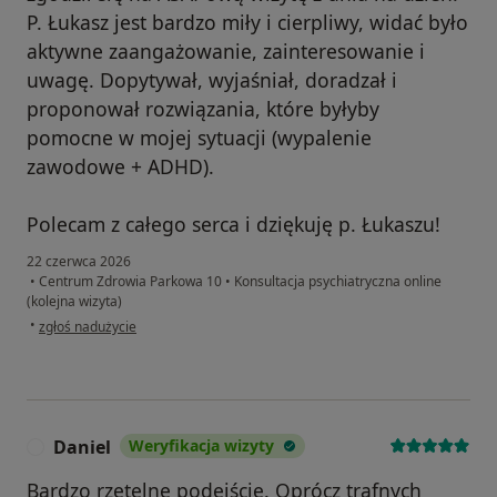
P. Łukasz jest bardzo miły i cierpliwy, widać było
aktywne zaangażowanie, zainteresowanie i
uwagę. Dopytywał, wyjaśniał, doradzał i
proponował rozwiązania, które byłyby
pomocne w mojej sytuacji (wypalenie
zawodowe + ADHD).
Polecam z całego serca i dziękuję p. Łukaszu!
22 czerwca 2026
•
Centrum Zdrowia Parkowa 10
•
Konsultacja psychiatryczna online
(kolejna wizyta)
w opinii użytkownika Filip G.
•
zgłoś nadużycie
Daniel
Weryfikacja wizyty
D
Bardzo rzetelne podejście. Oprócz trafnych