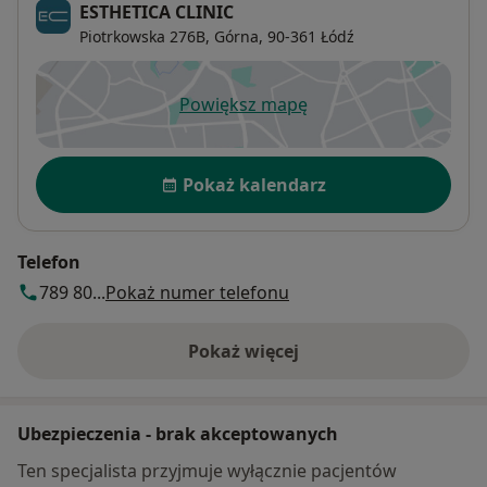
ESTHETICA CLINIC
Piotrkowska 276B,
Górna
, 90-361
Łódź
Powiększ mapę
otwiera się w nowej karcie
Dostępność
Pokaż kalendarz
Telefon
789 80...
Pokaż numer telefonu
Pokaż więcej
o adresie
Ubezpieczenia - brak akceptowanych
Ten specjalista przyjmuje wyłącznie pacjentów