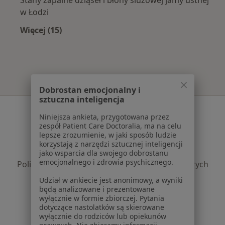
Stany zapalne dziąseł i błony śluzowej jamy ustnej
w Łodzi
Więcej (15)
Więcej w kategorii: Najczęście leczone chorob
Dobrostan emocjonalny i
sztuczna inteligencja
Serwis
Niniejsza ankieta, przygotowana przez
zespół Patient Care Doctoralia, ma na celu
Regulamin
lepsze zrozumienie, w jaki sposób ludzie
Polityka prywatności pacjentów
korzystają z narzędzi sztucznej inteligencji
Polityka prywatności profesjonalistów
jako wsparcia dla swojego dobrostanu
emocjonalnego i zdrowia psychicznego.
Polityka prywatności dla profesjonalistów, których
dane pozyskaliśmy samodzielnie
Udział w ankiecie jest anonimowy, a wyniki
Polityka cookies
będą analizowane i prezentowane
wyłącznie w formie zbiorczej. Pytania
Jak działają wyniki wyszukiwania
dotyczące nastolatków są skierowane
Dostępność
wyłącznie do rodziców lub opiekunów
O nas