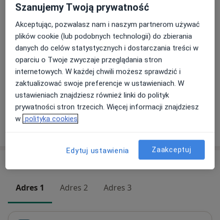
Szanujemy Twoją prywatność
ICON
Umów wizytę
Akceptując, pozwalasz nam i naszym partnerom używać
350 zł
Szczegóły
plików cookie (lub podobnych technologii) do zbierania
danych do celów statystycznych i dostarczania treści w
Nakładkowe wybielanie zębów
oparciu o Twoje zwyczaje przeglądania stron
Umów wizytę
1 300 zł - 1 600 zł
Szczegóły
internetowych. W każdej chwili możesz sprawdzić i
zaktualizować swoje preferencje w ustawieniach. W
ustawieniach znajdziesz również linki do polityk
+ 10 usług
prywatności stron trzecich. Więcej informacji znajdziesz
w
polityka cookies
W jaki sposób ustalane są ceny?
Zaakceptuj
Edytuj ustawienia
Adresy (3)
Adres 1
Adres 2
Adres 3