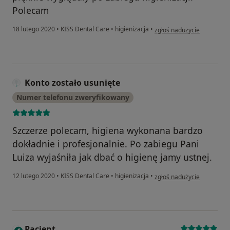
Polecam
w opinii użytkownika Konto
18 lutego 2020
•
KISS Dental Care
•
higienizacja
•
zgłoś nadużycie
Konto zostało usunięte
Numer telefonu zweryfikowany
Szczerze polecam, higiena wykonana bardzo
dokładnie i profesjonalnie. Po zabiegu Pani
Luiza wyjaśniła jak dbać o higienę jamy ustnej.
w opinii użytkownika Konto
12 lutego 2020
•
KISS Dental Care
•
higienizacja
•
zgłoś nadużycie
Pacjent
P