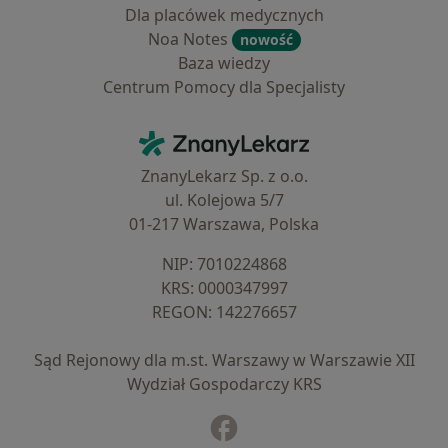
Dla placówek medycznych
Noa Notes
nowość
Baza wiedzy
Centrum Pomocy dla Specjalisty
Kontakt
ZnanyLekarz - Strona główna
ZnanyLekarz Sp. z o.o.
ul. Kolejowa 5/7
01-217 Warszawa, Polska
NIP: ⁠7010224868
KRS: ⁠0000347997
REGON: ⁠142276657
Sąd Rejonowy dla m.st. Warszawy w Warszawie XII
Wydział Gospodarczy KRS
Facebook
otwiera się w nowej karcie