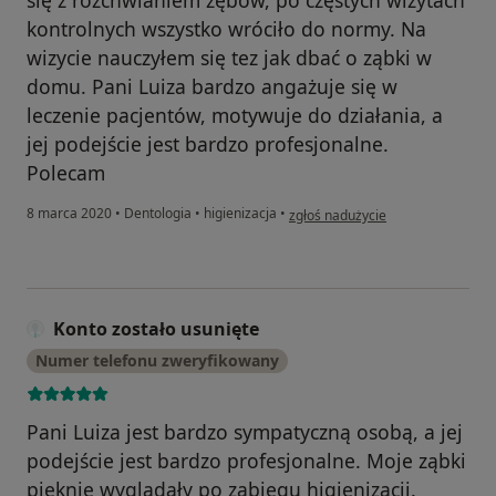
kontrolnych wszystko wróciło do normy. Na
wizycie nauczyłem się tez jak dbać o ząbki w
domu. Pani Luiza bardzo angażuje się w
leczenie pacjentów, motywuje do działania, a
jej podejście jest bardzo profesjonalne.
Polecam
w opinii użytkownika Konto został
8 marca 2020
•
Dentologia
•
higienizacja
•
zgłoś nadużycie
Konto zostało usunięte
Numer telefonu zweryfikowany
Pani Luiza jest bardzo sympatyczną osobą, a jej
podejście jest bardzo profesjonalne. Moje ząbki
pięknie wyglądały po zabiegu higienizacji.