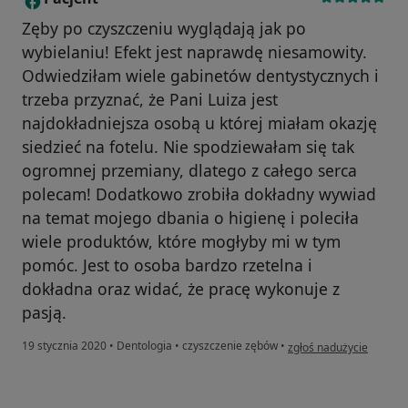
Zęby po czyszczeniu wyglądają jak po
wybielaniu! Efekt jest naprawdę niesamowity.
Odwiedziłam wiele gabinetów dentystycznych i
trzeba przyznać, że Pani Luiza jest
najdokładniejsza osobą u której miałam okazję
siedzieć na fotelu. Nie spodziewałam się tak
ogromnej przemiany, dlatego z całego serca
polecam! Dodatkowo zrobiła dokładny wywiad
na temat mojego dbania o higienę i poleciła
wiele produktów, które mogłyby mi w tym
pomóc. Jest to osoba bardzo rzetelna i
dokładna oraz widać, że pracę wykonuje z
pasją.
w opinii użytkownika Pa
19 stycznia 2020
•
Dentologia
•
czyszczenie zębów
•
zgłoś nadużycie