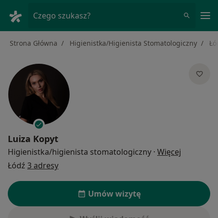
Me
Czego szukasz?
Strona Główna
Higienistka/Higienista Stomatologiczny
Łó
Luiza Kopyt
O specjali
Higienistka/higienista stomatologiczny
·
Więcej
Łódź
3 adresy
Umów wizytę