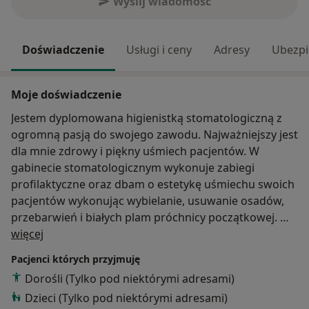
Wyślij wiadomość
Doświadczenie
Usługi i ceny
Adresy
Ubezpi
Moje doświadczenie
Jestem dyplomowana higienistką stomatologiczną z
ogromną pasją do swojego zawodu. Najważniejszy jest
dla mnie zdrowy i piękny uśmiech pacjentów. W
gabinecie stomatologicznym wykonuje zabiegi
profilaktyczne oraz dbam o estetykę uśmiechu swoich
pacjentów wykonując wybielanie, usuwanie osadów,
przebarwień i białych plam próchnicy początkowej.
O mnie
Podczas każdej wizyty badam nie tylko stan uzębienia
więcej
ale również stan błony śluzowej oraz przyzębia. Gdy
Pacjenci których przyjmuję
zauważam jakieś nieprawidłowości od razu kieruje na
Dorośli (Tylko pod niektórymi adresami)
konsultacje do specjalisty z danej dziedziny.
Dzieci (Tylko pod niektórymi adresami)
Podczas wizyt higienizacyjnych uczę pacjentów jak