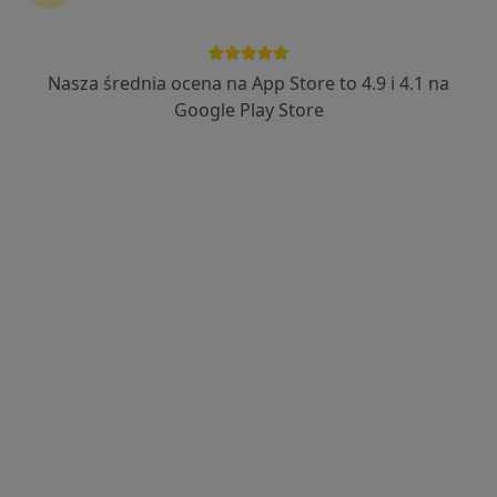
Badanie stomatologiczne + higienizacja
Inne usługi
Nasza średnia ocena na App Store to 4.9 i 4.1 na
Google Play Store
Bezpieczne płatności
lek. dent. Agata Gałek
·
Więcej
Stomatolog
22 opinie
Łagiewnicka 77, Łódź
•
Mapa
MedExpert Centrum Medyczne Łagiewnicka - 885 110 196