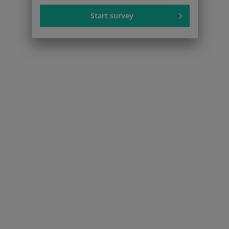
Więcej (15)
Więcej w kategorii: Popularne specjalizacje
Start survey
Strona Główna
Usługi I Zabiegi
Higienizacja
Zmień miast
Łódź
Zmień miasto
Serwis
Regulamin
Polityka prywatności pacjentów
Polityka prywatności profesjonalistów
Polityka prywatności dla profesjonalistów, których
dane pozyskaliśmy samodzielnie
Polityka cookies
Jak działają wyniki wyszukiwania