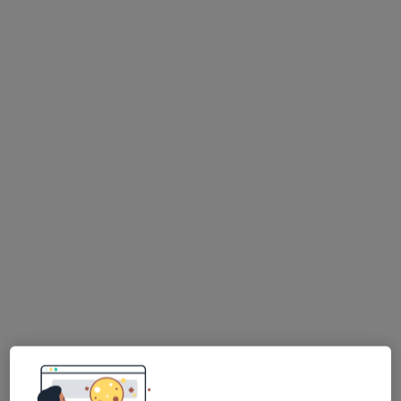
Specjalista nie oferuje umawiania online pod tym adresem.
Poproś o wizytę
lek. dent. Kamil Motylewski
·
Więcej
Stomatolog
382 opinie
Adres 1
Adres 2