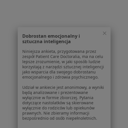
Konsultacja stomatologiczna w Łodzi
Leczenie próchnicy w Łodzi
Leczenie kanałowe w Łodzi
Konsultacja protetyczna w Łodzi
Dobrostan emocjonalny i
Piaskowanie w Łodzi
sztuczna inteligencja
Więcej (15)
Niniejsza ankieta, przygotowana przez
zespół Patient Care Doctoralia, ma na celu
Więcej w kategorii: Usługi w Łodzi
lepsze zrozumienie, w jaki sposób ludzie
korzystają z narzędzi sztucznej inteligencji
Popularne specjalizacje
jako wsparcia dla swojego dobrostanu
emocjonalnego i zdrowia psychicznego.
Stomatolodzy w Łodzi
Udział w ankiecie jest anonimowy, a wyniki
Interniści w Łodzi
będą analizowane i prezentowane
wyłącznie w formie zbiorczej. Pytania
Psycholodzy w Łodzi
dotyczące nastolatków są skierowane
wyłącznie do rodziców lub opiekunów
Chirurdzy w Łodzi
prawnych. Nie zbieramy informacji
bezpośrednio od osób niepełnoletnich.
Ginekolodzy w Łodzi