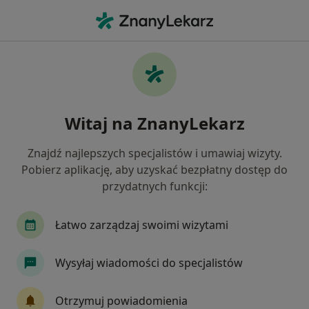
Me
Higienizacja • Łódź, łódzkie
Filtry
• 1
Ubezpieczenie
Map
Higienizacja specjaliści w Łodzi
Witaj na ZnanyLekarz
Jak działają wyniki wyszukiwania
Znajdź najlepszych specjalistów i umawiaj wizyty.
Pobierz aplikację, aby uzyskać bezpłatny dostęp do
Jaką wizytę chcesz umówić?
przydatnych funkcji:
Higienizacja
Pakiet higienizacyjny
Łatwo zarządzaj swoimi wizytami
Higienizacja + stomatologia zachowawcza
Wysyłaj wiadomości do specjalistów
Pakiet higienizacyjny z instruktażem
Otrzymuj powiadomienia