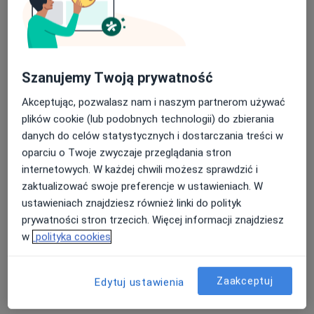
Maratońska 71, Łódź
•
Mapa
Glam Dentica Maratońska
Higienizacja
350 zł
Specjalista nie oferuje umawiania online pod tym adresem.
Szanujemy Twoją prywatność
Poproś o wizytę
Akceptując, pozwalasz nam i naszym partnerom używać
plików cookie (lub podobnych technologii) do zbierania
danych do celów statystycznych i dostarczania treści w
oparciu o Twoje zwyczaje przeglądania stron
internetowych. W każdej chwili możesz sprawdzić i
zaktualizować swoje preferencje w ustawieniach. W
ustawieniach znajdziesz również linki do polityk
prywatności stron trzecich. Więcej informacji znajdziesz
w
polityka cookies
lek. dent. Maciej Zając
·
Więcej
Stomatolog
Zaakceptuj
Edytuj ustawienia
68 opinii
Zgierska 31/33, Łódź
•
Mapa