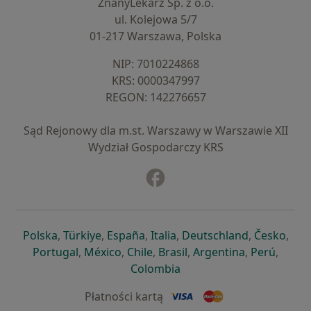
ZnanyLekarz Sp. z o.o.
ul. Kolejowa 5/7
01-217 Warszawa, Polska
NIP: ⁠7010224868
KRS: ⁠0000347997
REGON: ⁠142276657
Sąd Rejonowy dla m.st. Warszawy w Warszawie XII
Wydział Gospodarczy KRS
Facebook
otwiera się w nowej karcie
otwiera się w nowej karcie
otwiera się w nowej karcie
otwiera się w nowej karcie
otwiera się w nowej karci
otwiera się
otwi
Polska
,
Türkiye
,
España
,
Italia
,
Deutschland
,
Česko
,
otwiera się w nowej karcie
otwiera się w nowej karcie
otwiera się w nowej karcie
otwiera się w nowej kar
otwiera się 
otwier
Portugal
,
México
,
Chile
,
Brasil
,
Argentina
,
Perú
,
otwiera się w nowej karc
Colombia
Płatności kartą