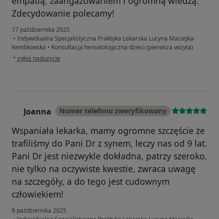
empatią, zaangażowaniem i ogromną wiedzą.
Zdecydowanie polecamy!
17 października 2025
•
Indywidualna Specjalistyczna Praktyka Lekarska Lucyna Maciejka-
Kembłowska
•
Konsultacja hematologiczna dzieci (pierwsza wizyta)
w opinii użytkownika Tetiana
•
zgłoś nadużycie
Joanna
Numer telefonu zweryfikowany
J
Wspaniała lekarka, mamy ogromne szczęście że
trafiliśmy do Pani Dr z synem, leczy nas od 9 lat.
Pani Dr jest niezwykle dokładna, patrzy szeroko,
nie tylko na oczywiste kwestie, zwraca uwagę
na szczegóły, a do tego jest cudownym
człowiekiem!
8 października 2025