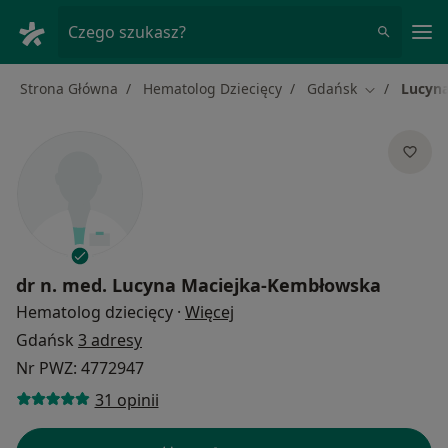
Me
Czego szukasz?
Strona Główna
Hematolog Dziecięcy
Gdańsk
Lucyn
Zmień miast
dr n. med.
Lucyna Maciejka-Kembłowska
O specjalizacjach
Hematolog dziecięcy
·
Więcej
Gdańsk
3 adresy
Nr PWZ: 4772947
31 opinii