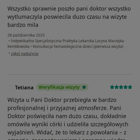
Wszystko sprawnie poszło pani doktor wszystko
wytlumaczyla poswiecila duzo czasu na wizyte
bardzo mila
28 października 2025
•
Indywidualna Specjalistyczna Praktyka Lekarska Lucyna Maciejka-
Kembłowska
•
Konsultacja hematologiczna dzieci (pierwsza wizyta)
w opinii użytkownika A.l
•
zgłoś nadużycie
Tetiana
Weryfikacja wizyty
T
Wizyta u Pani Doktor przebiegła w bardzo
profesjonalnej i przyjaznej atmosferze. Pani
Doktor poświęciła nam dużo czasu, dokładnie
omówiła wyniki córki i udzieliła szczegółowych
wyjaśnień. Widać, że to lekarz z powołania – z