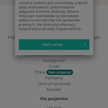
Udział w ankiecie jest anonimowy, a wyniki
będą analizowane i prezentowane
Serwis
wyłącznie w formie zbiorczej. Pytania
dotyczące nastolatków są skierowane
Regulamin
wyłącznie do rodziców lub opiekunów
prawnych. Nie zbieramy informacji
Polityka prywatności pacjentów
bezpośrednio od osób niepełnoletnich.
Polityka prywatności profesjonalistów
Polityka prywatności dla profesjonalistów, których
dane pozyskaliśmy samodzielnie
Start survey
Polityka cookies
Jak działają wyniki wyszukiwania
Dostępność
O nas
Praca
Rekrutujemy!
Partnerzy
Centrum prasowe
Kontakt
Dla pacjentów
Lekarze