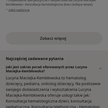
•
Indywidualna Specjalistyczna Praktyka Lekarska Lucyna Maciejka-
Kembłowska
•
Konsultacja hematologiczna dzieci (kolejna wizyta)
w opinii użytkownika Joanna
•
zgłoś nadużycie
Zobacz więcej
opinie powyżej
Najczęściej zadawane pytania
Jaki jest zakres porad oferowanych przez Lucyna
Maciejka-Kembłowska?
Lucyna Maciejka-Kembłowska to hematolog
dziecięcy, pediatra, onkolog dziecięcy. Na podstawie
swojego doświadczenia i wykształcenia Lucyna
Maciejka-Kembłowska oferuje usługi takie jak:
Konsultacja hematologiczna dzieci, konsultacja
pediatryczna, Konsultacja telefoniczna - Hematolog,