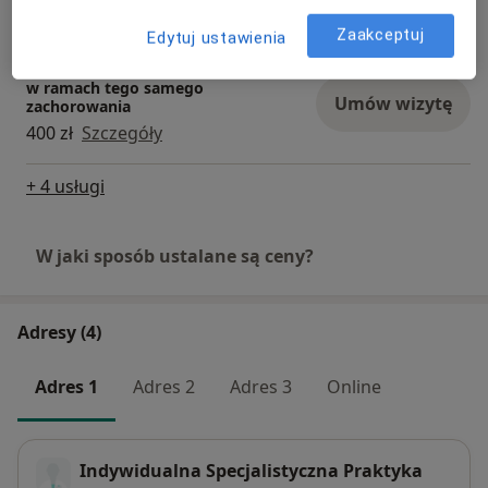
272 zł
Szczegóły
Zaakceptuj
Edytuj ustawienia
Wizyta kontrola dwójki rodzeństwa
w ramach tego samego
Umów wizytę
zachorowania
400 zł
Szczegóły
+ 4 usługi
W jaki sposób ustalane są ceny?
Adresy (4)
Adres 1
Adres 2
Adres 3
Online
Indywidualna Specjalistyczna Praktyka