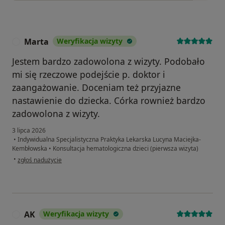
Marta
Weryfikacja wizyty
M
Jestem bardzo zadowolona z wizyty. Podobało
mi się rzeczowe podejście p. doktor i
zaangażowanie. Doceniam też przyjazne
nastawienie do dziecka. Córka rownież bardzo
zadowolona z wizyty.
3 lipca 2026
•
Indywidualna Specjalistyczna Praktyka Lekarska Lucyna Maciejka-
Kembłowska
•
Konsultacja hematologiczna dzieci (pierwsza wizyta)
w opinii użytkownika Marta
•
zgłoś nadużycie
AK
Weryfikacja wizyty
A