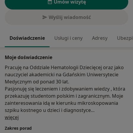
Umów wizytę
Wyślij wiadomość
Doświadczenie
Usługi i ceny
Adresy
Ubezpi
Moje doświadczenie
Pracuję na Oddziale Hematologii Dziecięcej oraz jako
nauczyciel akademicki na Gdańskim Uniwersytecie
Medycznym od ponad 30 lat.
Pasjonuję się leczeniem i zdobywaniem wiedzy , która
przekazuję studentom polskim i zagranicznym. Moje
zainteresowania idą w kierunku mikroskopowania
szpiku kostnego u dzieci i diagnostyce
O mnie
hematologicznej.
więcej
Posiadam prywatny gabinet lekarski Amed, który
Zakres porad
znajduje się pod adresem : Gdańsk Wrzeszcz ul. Biała