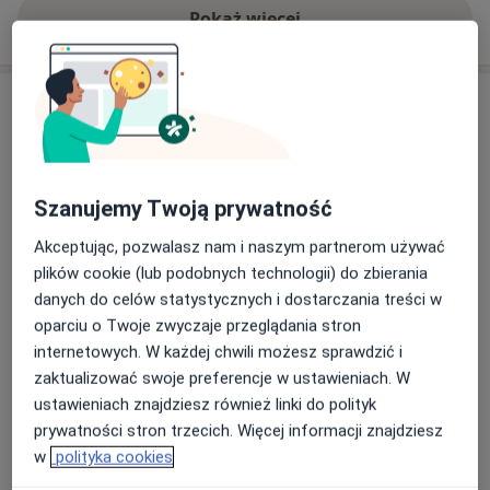
Pokaż więcej
o doświadczeniu
Usługi i ceny
Konsultacja hematologiczna dzieci
(kolejna wizyta)
Umów wizytę
250 zł
Szczegóły
Szanujemy Twoją prywatność
Akceptując, pozwalasz nam i naszym partnerom używać
Konsultacja hematologiczna dzieci
(pierwsza wizyta)
Umów wizytę
plików cookie (lub podobnych technologii) do zbierania
272 zł
Szczegóły
danych do celów statystycznych i dostarczania treści w
oparciu o Twoje zwyczaje przeglądania stron
Konsultacja onkologiczna dzieci
internetowych. W każdej chwili możesz sprawdzić i
(kolejna wizyta)
Umów wizytę
zaktualizować swoje preferencje w ustawieniach. W
250 zł
Szczegóły
ustawieniach znajdziesz również linki do polityk
prywatności stron trzecich. Więcej informacji znajdziesz
Konsultacja onkologiczna dzieci
w
polityka cookies
(pierwsza wizyta)
Umów wizytę