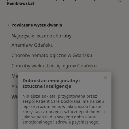
Kembłowska?
Powiązane wyszukiwania
Najczęście leczone choroby
Anemia w Gdańsku
Choroby hematologiczne w Gdańsku
Choroby wieku dziecięcego w Gdańsku
Małopłytkowość w Gdańsku
Dobrostan emocjonalny i
sztuczna inteligencja
Angina w Gdańsku
Niniejsza ankieta, przygotowana przez
Więcej (3)
zespół Patient Care Doctoralia, ma na celu
Więcej w kategorii: Najczęście leczone choroby
lepsze zrozumienie, w jaki sposób ludzie
korzystają z narzędzi sztucznej inteligencji
jako wsparcia dla swojego dobrostanu
emocjonalnego i zdrowia psychicznego.