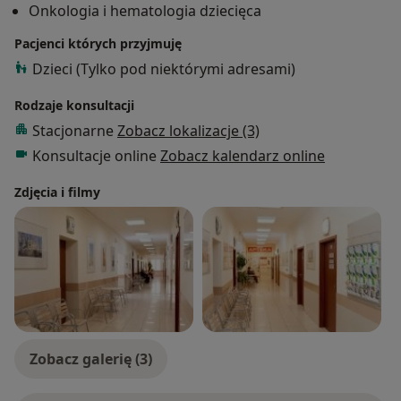
Onkologia i hematologia dziecięca
7A, rejestracja telefoniczna smsem, tel:
Pacjenci których przyjmuję
Dzieci (Tylko pod niektórymi adresami)
Rodzaje konsultacji
Stacjonarne
Zobacz lokalizacje (3)
Konsultacje online
Zobacz kalendarz online
Zdjęcia i filmy
Zobacz galerię (3)