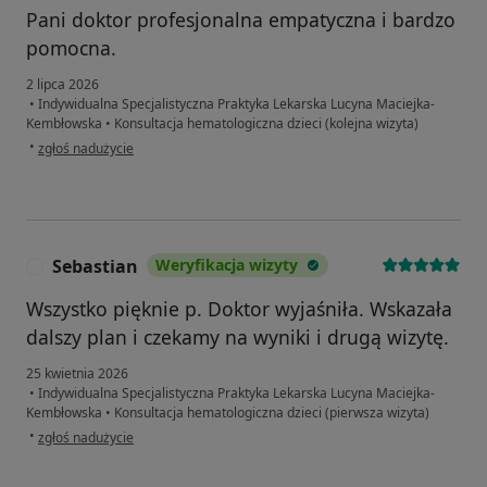
Pani doktor profesjonalna empatyczna i bardzo
pomocna.
2 lipca 2026
•
Indywidualna Specjalistyczna Praktyka Lekarska Lucyna Maciejka-
Kembłowska
•
Konsultacja hematologiczna dzieci (kolejna wizyta)
w opinii użytkownika AK
•
zgłoś nadużycie
Sebastian
Weryfikacja wizyty
S
Wszystko pięknie p. Doktor wyjaśniła. Wskazała
dalszy plan i czekamy na wyniki i drugą wizytę.
25 kwietnia 2026
•
Indywidualna Specjalistyczna Praktyka Lekarska Lucyna Maciejka-
Kembłowska
•
Konsultacja hematologiczna dzieci (pierwsza wizyta)
w opinii użytkownika Sebastian
•
zgłoś nadużycie