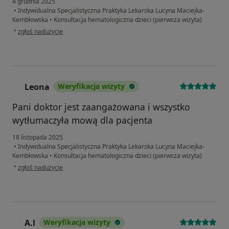
4 grudnia 2025
•
Indywidualna Specjalistyczna Praktyka Lekarska Lucyna Maciejka-
Kembłowska
•
Konsultacja hematologiczna dzieci (pierwsza wizyta)
w opinii użytkownika Yana
•
zgłoś nadużycie
Leona
Weryfikacja wizyty
L
Pani doktor jest zaangażowana i wszystko
wytłumaczyła mową dla pacjenta
18 listopada 2025
•
Indywidualna Specjalistyczna Praktyka Lekarska Lucyna Maciejka-
Kembłowska
•
Konsultacja hematologiczna dzieci (pierwsza wizyta)
w opinii użytkownika Leona
•
zgłoś nadużycie
A.l
Weryfikacja wizyty
A