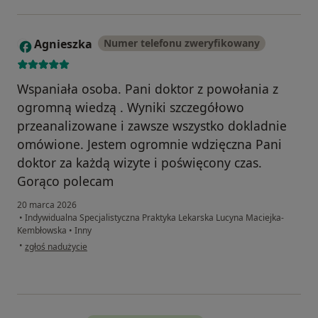
Agnieszka
Numer telefonu zweryfikowany
A
Wspaniała osoba. Pani doktor z powołania z
ogromną wiedzą . Wyniki szczegółowo
przeanalizowane i zawsze wszystko dokladnie
omówione. Jestem ogromnie wdzięczna Pani
doktor za każdą wizyte i poświęcony czas.
Gorąco polecam
20 marca 2026
•
Indywidualna Specjalistyczna Praktyka Lekarska Lucyna Maciejka-
Kembłowska
•
Inny
w opinii użytkownika Agnieszka
•
zgłoś nadużycie