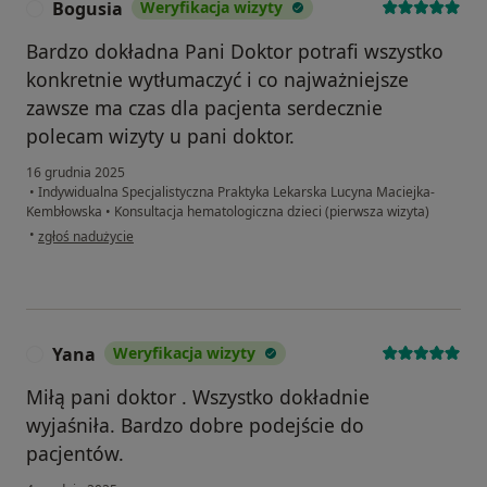
Bogusia
Weryfikacja wizyty
B
Bardzo dokładna Pani Doktor potrafi wszystko
konkretnie wytłumaczyć i co najważniejsze
zawsze ma czas dla pacjenta serdecznie
polecam wizyty u pani doktor.
16 grudnia 2025
•
Indywidualna Specjalistyczna Praktyka Lekarska Lucyna Maciejka-
Kembłowska
•
Konsultacja hematologiczna dzieci (pierwsza wizyta)
w opinii użytkownika Bogusia
•
zgłoś nadużycie
Yana
Weryfikacja wizyty
Y
Miłą pani doktor . Wszystko dokładnie
wyjaśniła. Bardzo dobre podejście do
pacjentów.