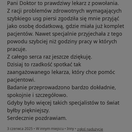
Pani Doktor to prawdziwy lekarz z powołania.
Z racji problemów zdrowotnych wymagających
szybkiego usg piersi zgodziła się mnie przyjąć
jako osobę dodatkową, gdzie miała już komplet
pacjentów. Nawet specjalnie przyjechała z tego
powodu szybciej niż godziny pracy w których
pracuje.
Z całego serca raz jeszcze dziękuję.
Dzisiaj to rzadkość spotkać tak
zaangażowanego lekarza, który chce pomóc
pacjentowi.
Badanie przeprowadzono bardzo dokładnie,
spokojnie i szczegółowo.
Gdyby było więcej takich specjalistów to świat
byłby piękniejszy.
Serdecznie pozdrawiam.
w opinii użytkownika Martyna
3 czerwca 2025
•
W innym miejscu
•
Inny
•
zgłoś nadużycie