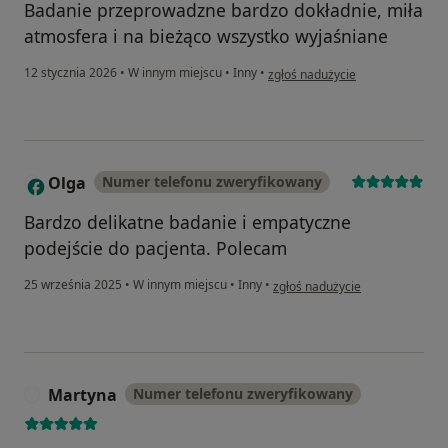
Badanie przeprowadzne bardzo dokładnie, miła
atmosfera i na bieżąco wszystko wyjaśniane
w opinii użytkownika Monika
12 stycznia 2026
•
W innym miejscu
•
Inny
•
zgłoś nadużycie
Olga
Numer telefonu zweryfikowany
O
Bardzo delikatne badanie i empatyczne
podejście do pacjenta. Polecam
w opinii użytkownika Olga
25 września 2025
•
W innym miejscu
•
Inny
•
zgłoś nadużycie
Martyna
Numer telefonu zweryfikowany
M