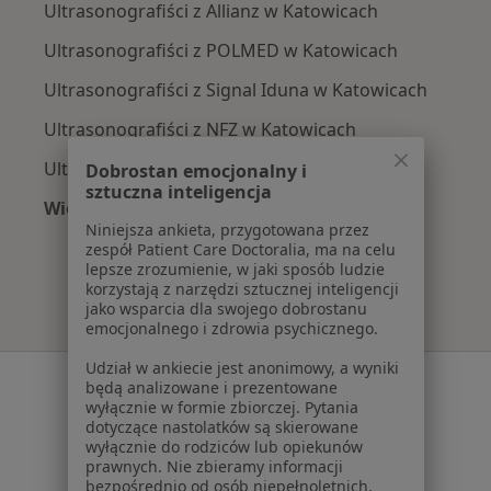
Ultrasonografiści z Allianz w Katowicach
Ultrasonografiści z POLMED w Katowicach
Ultrasonografiści z Signal Iduna w Katowicach
Ultrasonografiści z NFZ w Katowicach
Ultrasonografiści z Compensa w Katowicach
Dobrostan emocjonalny i
sztuczna inteligencja
Więcej (6)
Niniejsza ankieta, przygotowana przez
Więcej w kategorii: Najpopularniejsze ubezpie
zespół Patient Care Doctoralia, ma na celu
lepsze zrozumienie, w jaki sposób ludzie
korzystają z narzędzi sztucznej inteligencji
jako wsparcia dla swojego dobrostanu
emocjonalnego i zdrowia psychicznego.
Udział w ankiecie jest anonimowy, a wyniki
Serwis
będą analizowane i prezentowane
wyłącznie w formie zbiorczej. Pytania
Regulamin
dotyczące nastolatków są skierowane
wyłącznie do rodziców lub opiekunów
Polityka prywatności pacjentów
prawnych. Nie zbieramy informacji
Polityka prywatności profesjonalistów
bezpośrednio od osób niepełnoletnich.