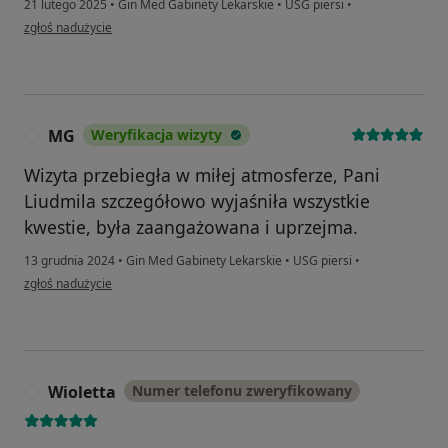
21 lutego 2025
•
Gin Med Gabinety Lekarskie
•
USG piersi
•
w opinii użytkownika Kasia
zgłoś nadużycie
MG
Weryfikacja wizyty
M
Wizyta przebiegła w miłej atmosferze, Pani
Liudmila szczegółowo wyjaśniła wszystkie
kwestie, była zaangażowana i uprzejma.
13 grudnia 2024
•
Gin Med Gabinety Lekarskie
•
USG piersi
•
w opinii użytkownika MG
zgłoś nadużycie
Wioletta
Numer telefonu zweryfikowany
W