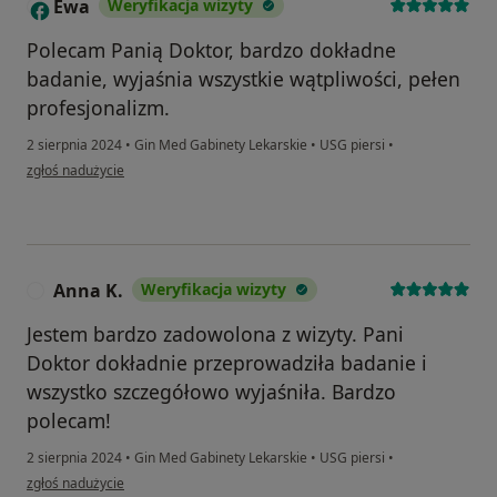
Ewa
Weryfikacja wizyty
E
Polecam Panią Doktor, bardzo dokładne
badanie, wyjaśnia wszystkie wątpliwości, pełen
profesjonalizm.
2 sierpnia 2024
•
Gin Med Gabinety Lekarskie
•
USG piersi
•
w opinii użytkownika Ewa
zgłoś nadużycie
Anna K.
Weryfikacja wizyty
A
Jestem bardzo zadowolona z wizyty. Pani
Doktor dokładnie przeprowadziła badanie i
wszystko szczegółowo wyjaśniła. Bardzo
polecam!
2 sierpnia 2024
•
Gin Med Gabinety Lekarskie
•
USG piersi
•
w opinii użytkownika Anna K.
zgłoś nadużycie