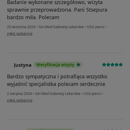
Badanie wykonane szczegółowo, wizyta
sprawnie przeprowadzona. Pani Stsepura
bardzo miła. Polecam
20 września 2024
•
Gin Med Gabinety Lekarskie
•
USG piersi
•
w opinii użytkownika Wioletta
zgłoś nadużycie
Justyna
Weryfikacja wizyty
J
Bardzo sympatyczna i potrafiąca wszystko
wyjaśnić specjalistka polecam serdecznie
2 sierpnia 2024
•
Gin Med Gabinety Lekarskie
•
USG piersi
•
w opinii użytkownika Justyna
zgłoś nadużycie