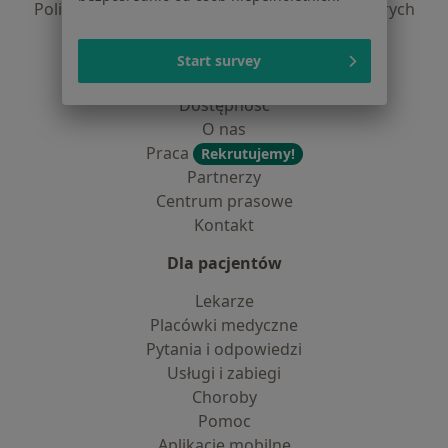
Polityka prywatności dla profesjonalistów, których
dane pozyskaliśmy samodzielnie
Polityka cookies
Start survey
Jak działają wyniki wyszukiwania
Dostępność
O nas
Praca
Rekrutujemy!
Partnerzy
Centrum prasowe
Kontakt
Dla pacjentów
Lekarze
Placówki medyczne
Pytania i odpowiedzi
Usługi i zabiegi
Choroby
Pomoc
Aplikacje mobilne