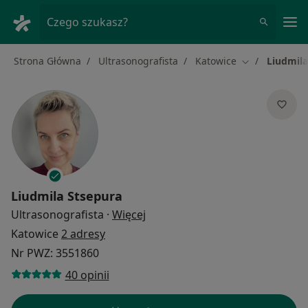
Me
Czego szukasz?
Strona Główna
Ultrasonografista
Katowice
Liudmila
Zmień miasto
Liudmila Stsepura
O specjalizacjach
Ultrasonografista
·
Więcej
Katowice
2 adresy
Nr PWZ: 3551860
40 opinii