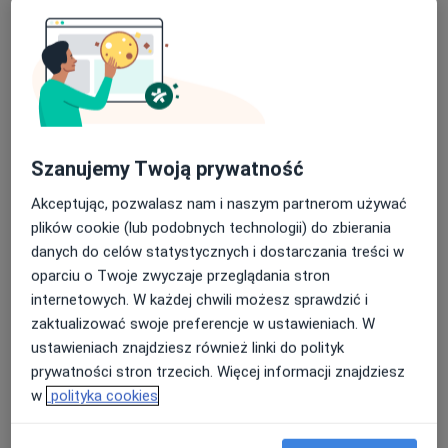
Usługi i ceny
USG piersi
Umów wizytę
230 zł - 269 zł
Szczegóły
USG stawu skokowego
Umów wizytę
Szanujemy Twoją prywatność
200 zł - 279 zł
Szczegóły
Akceptując, pozwalasz nam i naszym partnerom używać
plików cookie (lub podobnych technologii) do zbierania
USG ścięgna Achillesa
Umów wizytę
danych do celów statystycznych i dostarczania treści w
150 zł - 266 zł
Szczegóły
oparciu o Twoje zwyczaje przeglądania stron
internetowych. W każdej chwili możesz sprawdzić i
USG węzłów chłonnych
zaktualizować swoje preferencje w ustawieniach. W
Umów wizytę
170 zł - 248 zł
Szczegóły
ustawieniach znajdziesz również linki do polityk
prywatności stron trzecich. Więcej informacji znajdziesz
w
polityka cookies
USG układu moczowego
Umów wizytę
307 zł
Szczegóły