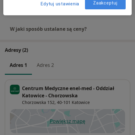
Zaakceptuj
Edytuj ustawienia
+ 22 usługi
W jaki sposób ustalane są ceny?
Adresy (2)
Adres 1
Adres 2
Centrum Medyczne enel-med - Oddział
Katowice - Chorzowska
Chorzowska 152,
40-101
Katowice
Powiększ mapę
otwiera się w nowej karcie