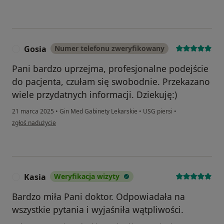
Gosia
Numer telefonu zweryfikowany
G
Pani bardzo uprzejma, profesjonalne podejście
do pacjenta, czułam się swobodnie. Przekazano
wiele przydatnych informacji. Dziekuję:)
21 marca 2025
•
Gin Med Gabinety Lekarskie
•
USG piersi
•
w opinii użytkownika Gosia
zgłoś nadużycie
Kasia
Weryfikacja wizyty
K
Bardzo miła Pani doktor. Odpowiadała na
wszystkie pytania i wyjaśniła wątpliwości.