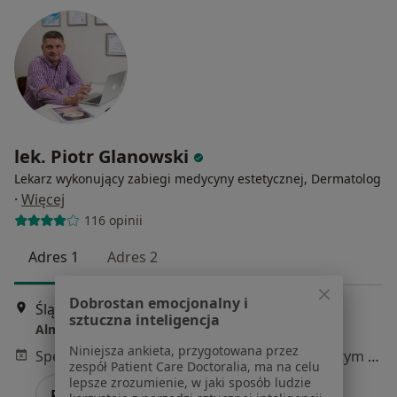
lek. Piotr Glanowski
Lekarz wykonujący zabiegi medycyny estetycznej, Dermatolog
·
Więcej
116 opinii
Adres 1
Adres 2
Dobrostan emocjonalny i
Śląska 316, Zabierzów
•
Mapa
sztuczna inteligencja
Alma-Medica Sp. z. o.o.
Niniejsza ankieta, przygotowana przez
Specjalista nie oferuje umawiania online pod tym adresem.
zespół Patient Care Doctoralia, ma na celu
lepsze zrozumienie, w jaki sposób ludzie
Poproś o wizytę