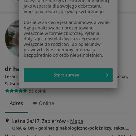
korzystają z narzędzi sztucznej inteligencji
jako wsparcia dla swojego dobrostanu
emocjonalnego i zdrowia psychicznego.
Udział w ankiecie jest anonimowy, a wyniki
będą analizowane i prezentowane
wyłącznie w formie zbiorczej. Pytania
dotyczące nastolatków są skierowane
wyłącznie do rodziców lub opiekunów
prawnych. Nie zbieramy informacji
bezpośrednio od osób niepełnoletnich.
dr hab. Monika Zamachowska
Start survey
Lekarz wykonujący zabiegi medycyny estetycznej, Ginekolog,
·
Więcej
Seksuolog
55 opinii
Adres
Online
Leśna 2a/17, Zabierzów
•
Mapa
ONA & ON - gabinet ginekologiczno-położniczy, seksuologiczny i medycyny estetycznej