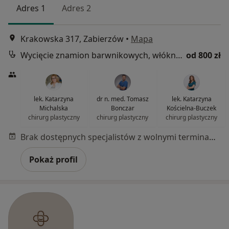
Adres 1
Adres 2
Krakowska 317, Zabierzów
•
Mapa
Wycięcie znamion barwnikowych, włókniaków, brodawek, zmian skórnych
od 800 zł
lek. Katarzyna
dr n. med. Tomasz
lek. Katarzyna
Michalska
Bonczar
Kościelna-Buczek
chirurg plastyczny
chirurg plastyczny
chirurg plastyczny
Brak dostępnych specjalistów z wolnymi terminami w tym centrum medycznym.
Pokaż profil