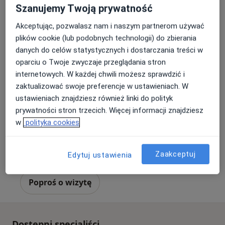
Szanujemy Twoją prywatność
Akceptując, pozwalasz nam i naszym partnerom używać
plików cookie (lub podobnych technologii) do zbierania
danych do celów statystycznych i dostarczania treści w
lek. Katarzyna Kościelna-Buczek
oparciu o Twoje zwyczaje przeglądania stron
internetowych. W każdej chwili możesz sprawdzić i
Lekarz wykonujący zabiegi medycyny estetycznej, W trakcie
zaktualizować swoje preferencje w ustawieniach. W
specjalizacji (Chirurg plastyczny)
ustawieniach znajdziesz również linki do polityk
11 opinii
prywatności stron trzecich. Więcej informacji znajdziesz
Krakowska 317, Zabierzów
•
Mapa
w
polityka cookies
Intermed Centrum Medyczne
Konsultacja z medycyny estetycznej
Brak ceny
Zaakceptuj
Edytuj ustawienia
Specjalista nie oferuje umawiania online pod tym adresem.
Poproś o wizytę
Dostępni specjaliści