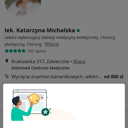
lek. Katarzyna Michalska
Lekarz wykonujący zabiegi medycyny estetycznej, Chirurg
·
Więcej
plastyczny, Chirurg
165 opinii
Krakowska 317, Zabierzów
•
Mapa
Intermed Centrum Medyczne
Wycięcie znamion barwnikowych, włókniaków, brodawek, zmian skórnych
od 800 zł
Specjalista nie oferuje umawiania online pod tym adresem.
Poproś o wizytę