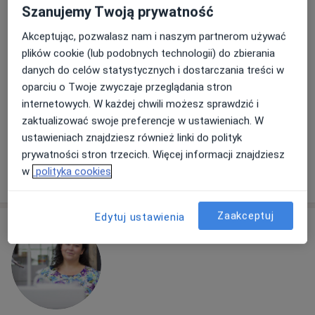
Szanujemy Twoją prywatność
dr Bohdan Potocki
Akceptując, pozwalasz nam i naszym partnerom używać
Lekarz wykonujący zabiegi medycyny estetycznej
plików cookie (lub podobnych technologii) do zbierania
82 opinie
danych do celów statystycznych i dostarczania treści w
Karola Szymanowskiego 14, Gdańsk
•
Mapa
oparciu o Twoje zwyczaje przeglądania stron
Skin Clinic
internetowych. W każdej chwili możesz sprawdzić i
Konsultacja z zakresu medycyny estetycznej
od 150 zł
zaktualizować swoje preferencje w ustawieniach. W
ustawieniach znajdziesz również linki do polityk
Specjalista nie oferuje umawiania online pod tym adresem.
prywatności stron trzecich. Więcej informacji znajdziesz
w
polityka cookies
Poproś o wizytę
Zaakceptuj
Edytuj ustawienia