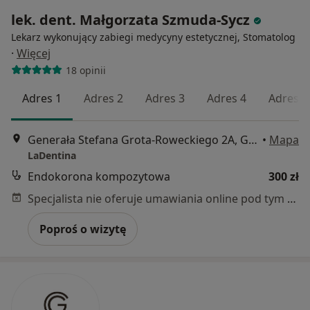
lek. dent. Małgorzata Szmuda-Sycz
Lekarz wykonujący zabiegi medycyny estetycznej, Stomatolog
·
Więcej
18 opinii
Adres 1
Adres 2
Adres 3
Adres 4
Adres 5
Generała Stefana Grota-Roweckiego 2A, Gdańsk
•
Mapa
LaDentina
Endokorona kompozytowa
300 zł
Specjalista nie oferuje umawiania online pod tym adresem.
Poproś o wizytę