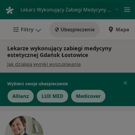
Me
Lekarz Wykonujący Zabiegi Medycyny Estetycznej • Łostowice, Gdańsk, pomorskie
Filtry
Ubezpieczenie
Mapa
Lekarze wykonujący zabiegi medycyny
estetycznej Gdańsk Łostowice
Jak działają wyniki wyszukiwania
Wybierz swoje ubezpieczenie
Allianz
LUX MED
Medicover