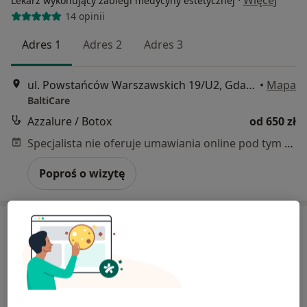
Lekarz wykonujący zabiegi medycyny estetycznej
14 opinii
Adres 1
Adres 2
Adres 3
ul. Powstańców Warszawskich 19/U2, Gdańsk
•
Mapa
BaltiCare
Azzalure / Botox
od 650 zł
Specjalista nie oferuje umawiania online pod tym adresem.
Poproś o wizytę