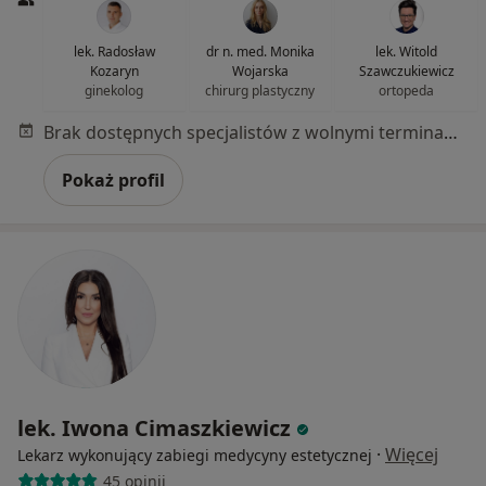
lek. Radosław
dr n. med. Monika
lek. Witold
Kozaryn
Wojarska
Szawczukiewicz
ginekolog
chirurg plastyczny
ortopeda
Brak dostępnych specjalistów z wolnymi terminami w tym centrum medycznym.
Pokaż profil
lek. Iwona Cimaszkiewicz
·
Więcej
Lekarz wykonujący zabiegi medycyny estetycznej
45 opinii