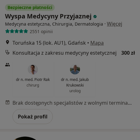
Bezpieczne płatności
Wyspa Medycyny Przyjaznej
·
Więcej
Medycyna estetyczna, Chirurgia, Dermatologia
2551 opinii
Toruńska 15 (lok. AU1), Gdańsk
•
Mapa
Konsultacja z zakresu medycyny estetycznej
300 zł
dr n. med. Piotr Rak
dr n. med. Jakub
chirurg
Krukowski
urolog
Brak dostępnych specjalistów z wolnymi terminami w tym centrum medycznym.
Pokaż profil