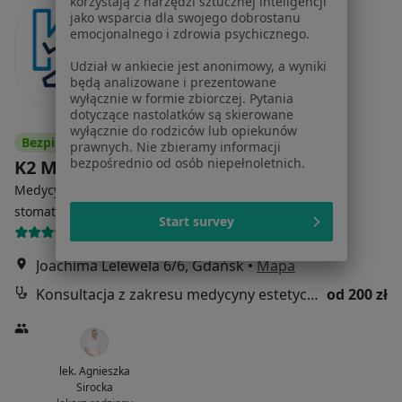
korzystają z narzędzi sztucznej inteligencji
jako wsparcia dla swojego dobrostanu
emocjonalnego i zdrowia psychicznego.
Udział w ankiecie jest anonimowy, a wyniki
będą analizowane i prezentowane
wyłącznie w formie zbiorczej. Pytania
dotyczące nastolatków są skierowane
wyłącznie do rodziców lub opiekunów
Bezpieczne płatności
prawnych. Nie zbieramy informacji
bezpośrednio od osób niepełnoletnich.
K2 Medical & Dental Clinic
Medycyna estetyczna, Stomatologia, Chirurgia
·
Więcej
stomatologiczna
Start survey
707 opinii
Joachima Lelewela 6/6, Gdańsk
•
Mapa
Konsultacja z zakresu medycyny estetycznej
od 200 zł
lek. Agnieszka
Sirocka