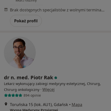
lekarz rodzinny
Brak dostępnych specjalistów z wolnymi terminami w tym centrum medycznym.
Pokaż profil
dr n. med. Piotr Rak
Lekarz wykonujący zabiegi medycyny estetycznej, Chirurg,
·
Więcej
Chirurg onkologiczny
894 opinie
Toruńska 15 (lok. AU1), Gdańsk
•
Mapa
Wyspa Medycyny Przyjaznej