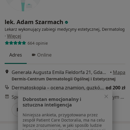
lek. Adam Szarmach
Lekarz wykonujący zabiegi medycyny estetycznej, Dermatolog
·
Więcej
664 opinie
Adres
Online
Generała Augusta Emila Fieldorfa 21, Gdańsk
•
Mapa
Dermis-Centrum Dermatologii Ogólnej i Estetycznej
Dermatoskopia – ocena znamion, guzków skórnych
od 200 zł
Specjalista nie oferuje umawiania online pod tym adresem.
Dobrostan emocjonalny i
sztuczna inteligencja
Poproś o wizytę
Niniejsza ankieta, przygotowana przez
zespół Patient Care Doctoralia, ma na celu
lepsze zrozumienie, w jaki sposób ludzie