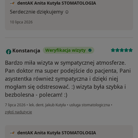
dentAK Anita Kutyła STOMATOLOGIA
Serdecznie dziękujemy ☺️
10 lipca 2026
Konstancja
Weryfikacja wizyty
K
Bardzo miła wizyta w sympatycznej atmosferze.
Pan doktor ma super podejście do pacjenta, Pani
asystentka również sympatyczna i dzięki niej
mogłam się odstresować. :) wizyta była szybka i
bezbolesna - polecam! :)
7 lipca 2026
•
lek. dent. Jakub Kutyła
•
usługa stomatologiczna
•
w opinii użytkownika Konstancja
zgłoś nadużycie
dentAK Anita Kutyła STOMATOLOGIA