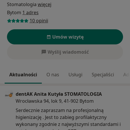
Stomatologia
więcej
Bytom
1 adres
10 opinii
Umów wizytę
Wyślij wiadomość
Aktualności
O nas
Usługi
Specjaliści
Ad
dentAK Anita Kutyła STOMATOLOGIA
Wrocławska 94, lok 9, 41-902 Bytom
Serdecznie zapraszam na profesjonalną
higienizację . Jest to zabieg profilaktyczny
wykonany zgodnie z najwyższymi standardami i