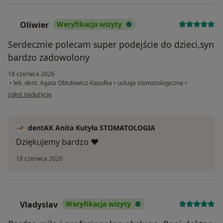
Oliwier
Weryfikacja wizyty
O
Serdecznie polecam super podejście do dzieci,syn
bardzo zadowolony
18 czerwca 2026
•
lek. dent. Agata Obtułowicz-Kapołka
•
usługa stomatologiczna
•
w opinii użytkownika Oliwier
zgłoś nadużycie
dentAK Anita Kutyła STOMATOLOGIA
Dziękujemy bardzo ❤️
18 czerwca 2026
Vladyslav
Weryfikacja wizyty
V