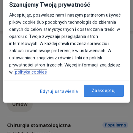
Szanujemy Twoją prywatność
Akceptując, pozwalasz nam i naszym partnerom używać
Zobacz więcej
plików cookie (lub podobnych technologii) do zbierania
danych do celów statystycznych i dostarczania treści w
oparciu o Twoje zwyczaje przeglądania stron
Usługi
internetowych. W każdej chwili możesz sprawdzić i
zaktualizować swoje preferencje w ustawieniach. W
Wszystkie
ustawieniach znajdziesz również linki do polityk
prywatności stron trzecich. Więcej informacji znajdziesz
w
polityka cookies
Leczenie próchnicy
Popularna
leczenie próchnicy
Szczegóły
Zaakceptuj
Edytuj ustawienia
Umów
Chirurgia stomatologiczna
Popularna