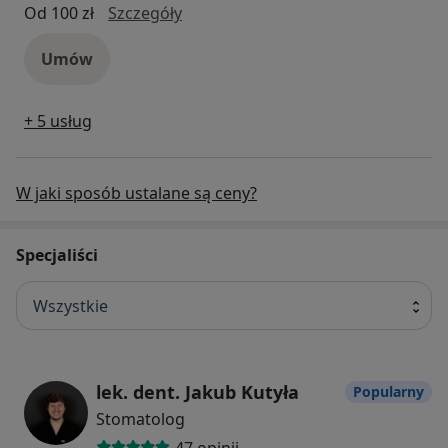
Badanie stomatologiczne + higieniz
Od 100 zł
Szczegóły
Umów
+ 5 usług
W jaki sposób ustalane są ceny?
Specjaliści
Wszystkie
lek. dent. Jakub Kutyła
Popularny
Stomatolog
47 opinii