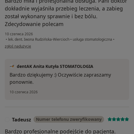
Bardzo miła i profesjonalna obsługa. Pani doktor
dokładnie wyjaśniła przebieg leczenia, a zabieg
został wykonany sprawnie i bez bólu.
Zdecydowanie polecam
10 czerwca 2026
•
lek. dent. Iwona Rudzińska-Wiercioch
•
usługa stomatologiczna
•
w opinii użytkownika Vladyslav
zgłoś nadużycie
dentAK Anita Kutyła STOMATOLOGIA
Bardzo dziękujemy :) Oczywiście zapraszamy
ponownie.
10 czerwca 2026
Tadeusz
Numer telefonu zweryfikowany
T
Bardzo profesjonalne podejście do pacjenta.