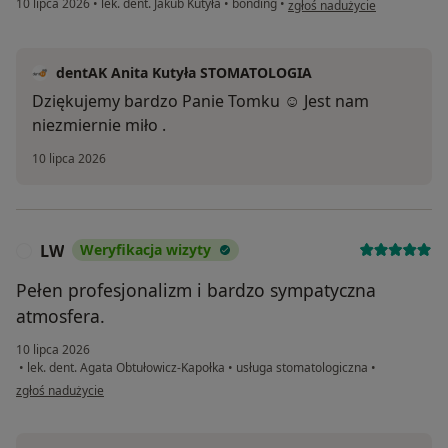
10 lipca 2026
•
lek. dent. Jakub Kutyła
•
bonding
•
zgłoś nadużycie
dentAK Anita Kutyła STOMATOLOGIA
Dziękujemy bardzo Panie Tomku ☺️ Jest nam
niezmiernie miło .
10 lipca 2026
LW
Weryfikacja wizyty
L
Pełen profesjonalizm i bardzo sympatyczna
atmosfera.
10 lipca 2026
•
lek. dent. Agata Obtułowicz-Kapołka
•
usługa stomatologiczna
•
w opinii użytkownika LW
zgłoś nadużycie