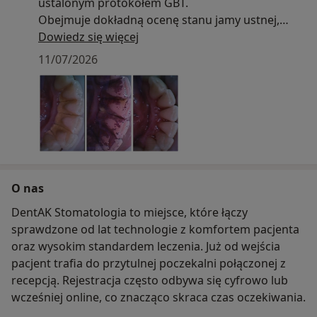
ustalonym protokołem GBT.
Obejmuje dokładną ocenę stanu jamy ustnej,
wybarwianie płytki nazębnej ,piaskowanie pod i
Dowiedz się więcej
naddziąsłowe, usunięcie kamienia nazębnego i
11/07/2026
fluoryzację.Całość uzupełnia indywidualny
instruktaż higieny jamy ustnej oraz dobór
odpowiednich produktów do codziennej
pielęgnacji.
Zabieg zaleca się co 6 miesięcy co wspomaga
zapobiegać próchnicy i chorobom przyzębia oraz
poprawia estetykę uśmiechu.
O nas
Dzięki pracy według uporządkowanego
protokołu GBT , każdy etap wykonany jest z
DentAK Stomatologia to miejsce, które łączy
należytą starannością
sprawdzone od lat technologie z komfortem pacjenta
zapewniając skuteczność, bezpieczeństwo i
oraz wysokim standardem leczenia. Już od wejścia
komfort pacjenta.
pacjent trafia do przytulnej poczekalni połączonej z
Zapraszamy na higienizację do Pani Katarzyny
recepcją. Rejestracja często odbywa się cyfrowo lub
Gawęskiej -dyplomowanej higienistki
wcześniej online, co znacząco skraca czas oczekiwania.
stomatologicznej z 12-letnim doświadczeniem w