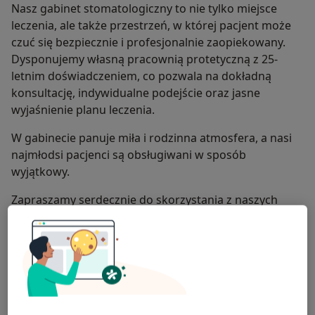
swojej dziedzinie. Zabieg wykonuje w lupach, co
Nasz gabinet stomatologiczny to nie tylko miejsce
pozwala jej pracować z najwyższą precyzją i
leczenia, ale także przestrzeń, w której pacjent może
dbałością o detale.
czuć się bezpiecznie i profesjonalnie zaopiekowany.
Dysponujemy własną pracownią protetyczną z 25-
letnim doświadczeniem, co pozwala na dokładną
konsultację, indywidualne podejście oraz jasne
wyjaśnienie planu leczenia.
W gabinecie panuje miła i rodzinna atmosfera, a nasi
najmłodsi pacjenci są obsługiwani w sposób
wyjątkowy.
Zapraszamy serdecznie do skorzystania z naszych
usług.
O nas
więcej
Nasze specjalizacje
Pokaż wszystkie
Stomatologia
Stomatologia dziecięca