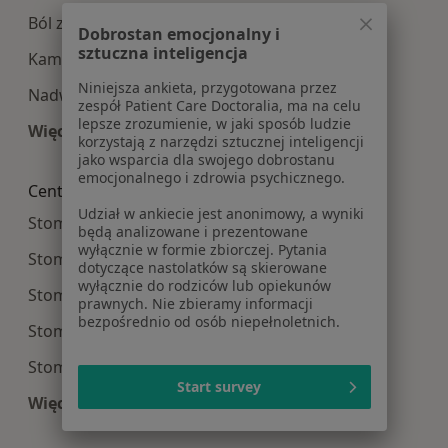
Ból zęba w Bytomiu
Dobrostan emocjonalny i
sztuczna inteligencja
Kamień nazębny w Bytomiu
Niniejsza ankieta, przygotowana przez
Nadwrażliwość zębów w Bytomiu
zespół Patient Care Doctoralia, ma na celu
lepsze zrozumienie, w jaki sposób ludzie
Więcej (15)
korzystają z narzędzi sztucznej inteligencji
Więcej w kategorii: Najczęście leczone choroby
jako wsparcia dla swojego dobrostanu
emocjonalnego i zdrowia psychicznego.
Centra medyczne Stomatologia w pobliżu
Udział w ankiecie jest anonimowy, a wyniki
Stomatologia centra medyczne w Katowicach
będą analizowane i prezentowane
wyłącznie w formie zbiorczej. Pytania
Stomatologia centra medyczne w Gliwicach
dotyczące nastolatków są skierowane
wyłącznie do rodziców lub opiekunów
Stomatologia centra medyczne w Sosnowcu
prawnych. Nie zbieramy informacji
bezpośrednio od osób niepełnoletnich.
Stomatologia centra medyczne w Zabrzu
Stomatologia centra medyczne w Rybniku
Start survey
Więcej (14)
Więcej w kategorii: Centra medyczne Stomatolo