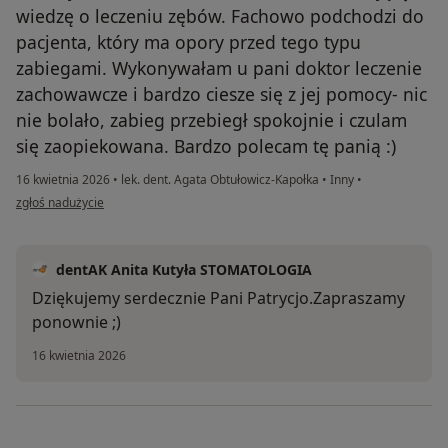
wiedzę o leczeniu zębów. Fachowo podchodzi do
pacjenta, który ma opory przed tego typu
zabiegami. Wykonywałam u pani doktor leczenie
zachowawcze i bardzo ciesze się z jej pomocy- nic
nie bolało, zabieg przebiegł spokojnie i czulam
się zaopiekowana. Bardzo polecam tę panią :)
16 kwietnia 2026
•
lek. dent. Agata Obtułowicz-Kapołka
•
Inny
•
w opinii użytkownika Patrycja
zgłoś nadużycie
dentAK Anita Kutyła STOMATOLOGIA
Dziękujemy serdecznie Pani Patrycjo.Zapraszamy
ponownie ;)
16 kwietnia 2026