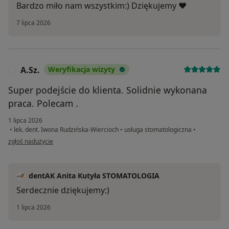
Bardzo miło nam wszystkim:) Dziękujemy ❤️
7 lipca 2026
A.Sz.
Weryfikacja wizyty
A
Super podejście do klienta. Solidnie wykonana
praca. Polecam .
1 lipca 2026
•
lek. dent. Iwona Rudzińska-Wiercioch
•
usługa stomatologiczna
•
w opinii użytkownika A.Sz.
zgłoś nadużycie
dentAK Anita Kutyła STOMATOLOGIA
Serdecznie dziękujemy:)
1 lipca 2026