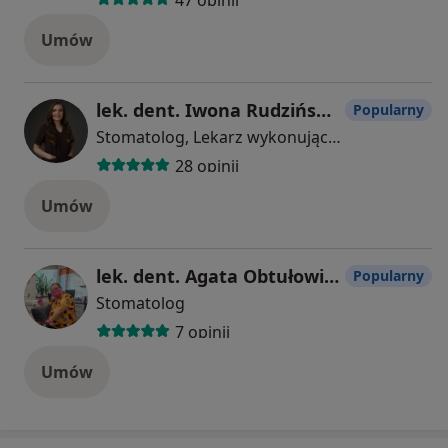
Umów
lek. dent. Iwona Rudzińska-Wiercioch
Popularny
Stomatolog, Lekarz wykonujący zabiegi medycyny estetycznej
28 opinii
Umów
lek. dent. Agata Obtułowicz-Kapołka
Popularny
Stomatolog
7 opinii
Umów