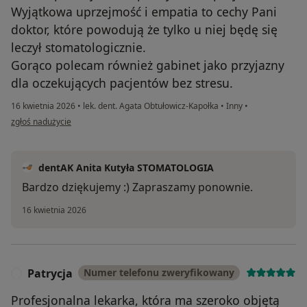
Wyjątkowa uprzejmość i empatia to cechy Pani
doktor, które powodują że tylko u niej będę się
leczył stomatologicznie.
Gorąco polecam również gabinet jako przyjazny
dla oczekujących pacjentów bez stresu.
16 kwietnia 2026
•
lek. dent. Agata Obtułowicz-Kapołka
•
Inny
•
w opinii użytkownika Tadeusz
zgłoś nadużycie
dentAK Anita Kutyła STOMATOLOGIA
Bardzo dziękujemy :) Zapraszamy ponownie.
16 kwietnia 2026
Patrycja
Numer telefonu zweryfikowany
P
Profesjonalna lekarka, która ma szeroko objętą