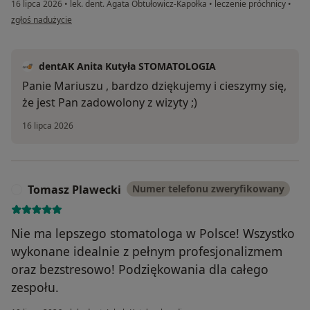
16 lipca 2026
•
lek. dent. Agata Obtułowicz-Kapołka
•
leczenie próchnicy
•
w opinii użytkownika Mariusz
zgłoś nadużycie
dentAK Anita Kutyła STOMATOLOGIA
Panie Mariuszu , bardzo dziękujemy i cieszymy się,
że jest Pan zadowolony z wizyty ;)
16 lipca 2026
Tomasz Plawecki
Numer telefonu zweryfikowany
T
Nie ma lepszego stomatologa w Polsce! Wszystko
wykonane idealnie z pełnym profesjonalizmem
oraz bezstresowo! Podziękowania dla całego
zespołu.
w opinii użytkownika Tomasz