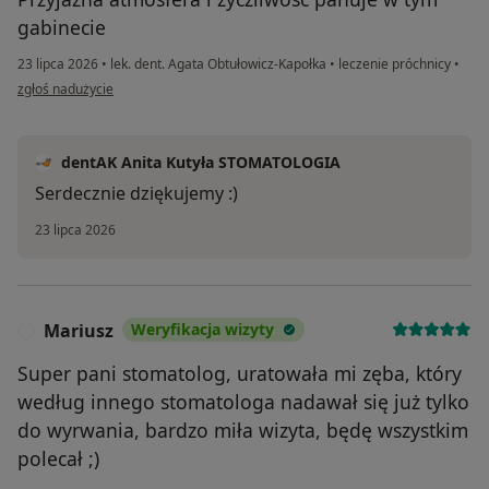
gabinecie
23 lipca 2026
•
lek. dent. Agata Obtułowicz-Kapołka
•
leczenie próchnicy
•
w opinii użytkownika Basia
zgłoś nadużycie
dentAK Anita Kutyła STOMATOLOGIA
Serdecznie dziękujemy :)
23 lipca 2026
Mariusz
Weryfikacja wizyty
M
Super pani stomatolog, uratowała mi zęba, który
według innego stomatologa nadawał się już tylko
do wyrwania, bardzo miła wizyta, będę wszystkim
polecał ;)