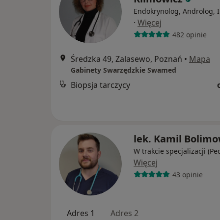
Endokrynolog, Androlog, I
·
Więcej
482 opinie
Średzka 49, Zalasewo, Poznań
•
Mapa
Gabinety Swarzędzkie Swamed
Biopsja tarczycy
lek. Kamil Bolimo
W trakcie specjalizacji (Pe
Więcej
43 opinie
Adres 1
Adres 2