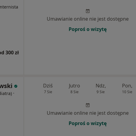
nternista
Umawianie online nie jest dostępne
Poproś o wizytę
od 300 zł
wski
Dziś
Jutro
Ndz,
Pon,
7 Sie
8 Sie
9 Sie
10 Sie
·
diatra)
Umawianie online nie jest dostępne
Poproś o wizytę