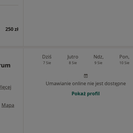
250 zł
Dziś
Jutro
Ndz,
Pon,
7 Sie
8 Sie
9 Sie
10 Sie
trum
Umawianie online nie jest dostępne
ięcej
Pokaż profil
•
Mapa