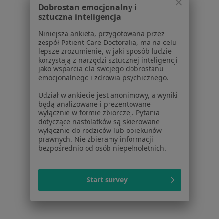
Dobrostan emocjonalny i
sztuczna inteligencja
Strona Główna
Lekarz Medycyny Pracy
Szamotuły
Zmień miasto
Niniejsza ankieta, przygotowana przez
zespół Patient Care Doctoralia, ma na celu
lepsze zrozumienie, w jaki sposób ludzie
korzystają z narzędzi sztucznej inteligencji
jako wsparcia dla swojego dobrostanu
emocjonalnego i zdrowia psychicznego.
Serwis
Udział w ankiecie jest anonimowy, a wyniki
będą analizowane i prezentowane
Regulamin
wyłącznie w formie zbiorczej. Pytania
Polityka prywatności pacjentów
dotyczące nastolatków są skierowane
Polityka prywatności profesjonalistów
wyłącznie do rodziców lub opiekunów
prawnych. Nie zbieramy informacji
Polityka prywatności dla profesjonalistów, których
bezpośrednio od osób niepełnoletnich.
dane pozyskaliśmy samodzielnie
Polityka cookies
Jak działają wyniki wyszukiwania
Start survey
Dostępność
O nas
Praca
Rekrutujemy!