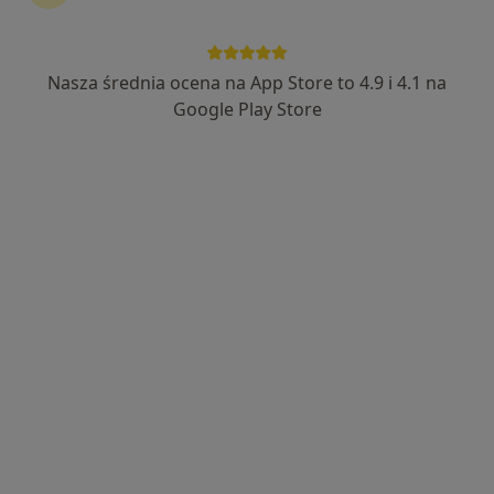
Specjalistyczne Gabinety Lekarskie
·
Więcej
Nasza średnia ocena na App Store to 4.9 i 4.1 na
Medycyna pracy, Chirurgia, Kardiologia
Google Play Store
Polna 6B, Wronki
•
Mapa
Brak dostępnych specjalistów z wolnymi terminami w tym centrum medycznym.
Pokaż profil
lek. Maria Bielska
Lekarz medycyny pracy