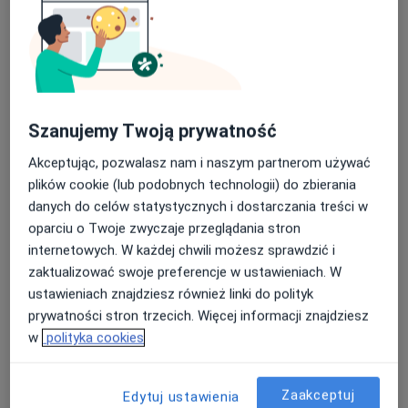
Gabinet Lekarski
Konsultacja lekarza medycyny pracy
Brak ceny
Specjalista nie oferuje umawiania online pod tym adresem.
Poproś o wizytę
Szanujemy Twoją prywatność
Akceptując, pozwalasz nam i naszym partnerom używać
Dostępni specjaliści
plików cookie (lub podobnych technologii) do zbierania
danych do celów statystycznych i dostarczania treści w
Specjaliści znajdują się poza Szamotuły,
oparciu o Twoje zwyczaje przeglądania stron
wielkopolskie, w obszarach bliskich Twojemu
internetowych. W każdej chwili możesz sprawdzić i
wyszukiwaniu.
zaktualizować swoje preferencje w ustawieniach. W
ustawieniach znajdziesz również linki do polityk
prywatności stron trzecich. Więcej informacji znajdziesz
w
polityka cookies
Zaakceptuj
Edytuj ustawienia