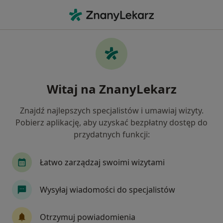
Me
Lekarz Medycyny Pracy • Szamotuły, wielkopolskie
Filtry
Ubezpieczenie
Mapa
Polecani lekarze medycyny pracy w
Witaj na ZnanyLekarz
Szamotułach
Jak działają wyniki wyszukiwania
Znajdź najlepszych specjalistów i umawiaj wizyty.
Pobierz aplikację, aby uzyskać bezpłatny dostęp do
przydatnych funkcji:
Wybierz swoje ubezpieczenie
Łatwo zarządzaj swoimi wizytami
Wysyłaj wiadomości do specjalistów
Otrzymuj powiadomienia