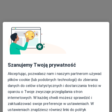
Specjalista nie oferuje umawiania online pod tym adresem.
Poproś o wizytę
Szanujemy Twoją prywatność
Bezpieczne płatności
Akceptując, pozwalasz nam i naszym partnerom używać
Hemoklinika sp. z o.o.
plików cookie (lub podobnych technologii) do zbierania
·
Więcej
Medycyna paliatywna, Hematologia, Chirurgia
danych do celów statystycznych i dostarczania treści w
1856 opinii
oparciu o Twoje zwyczaje przeglądania stron
Brak dostępnych specjalistów z wolnymi terminami w tym centrum medycznym.
internetowych. W każdej chwili możesz sprawdzić i
zaktualizować swoje preferencje w ustawieniach. W
Pokaż profil
ustawieniach znajdziesz również linki do polityk