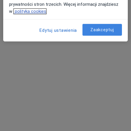
prywatności stron trzecich. Więcej informacji znajdziesz
w
polityka cookies
Zaakceptuj
Edytuj ustawienia
Bezpieczne płatności
LIFE Medical Center
·
Więcej
Medycyna paliatywna, Ortopedia, Fizjoterapia
1026 opinii
Brak dostępnych specjalistów z wolnymi terminami w tym centrum medycznym.
Pokaż profil