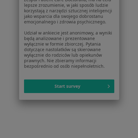
Praca
Rekrutujemy!
lepsze zrozumienie, w jaki sposób ludzie
korzystają z narzędzi sztucznej inteligencji
Partnerzy
jako wsparcia dla swojego dobrostanu
Centrum prasowe
emocjonalnego i zdrowia psychicznego.
Kontakt
Udział w ankiecie jest anonimowy, a wyniki
Dla pacjentów
będą analizowane i prezentowane
wyłącznie w formie zbiorczej. Pytania
dotyczące nastolatków są skierowane
Lekarze
wyłącznie do rodziców lub opiekunów
Placówki medyczne
prawnych. Nie zbieramy informacji
Pytania i odpowiedzi
bezpośrednio od osób niepełnoletnich.
Usługi i zabiegi
Choroby
Start survey
Pomoc
Aplikacje mobilne
Blog dla pacjentów
Dla profesjonalistów
Cennik
Dla lekarzy