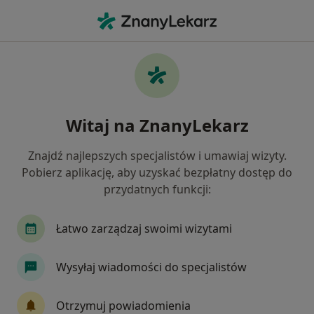
Me
Lekarz Medycyny Paliatywnej
Filtry
• 1
Lekarze medycyny paliatywnej online
Witaj na ZnanyLekarz
Jak działają wyniki wyszukiwania
Znajdź najlepszych specjalistów i umawiaj wizyty.
Pobierz aplikację, aby uzyskać bezpłatny dostęp do
przydatnych funkcji:
Łatwo zarządzaj swoimi wizytami
Wysyłaj wiadomości do specjalistów
dr n. med. Katarzyna Mądra-Gackowska
·
Więcej
Lekarz medycyny paliatywnej, Geriatra
Otrzymuj powiadomienia