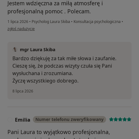
Jestem wdzięczna za miłą atmosferę i
profesjonalną pomoc . Polecam.
1 lipca 2026
•
Psycholog Laura Skiba
•
Konsultacja psychologiczna
•
w opinii użytkownika M. P.
zgłoś nadużycie
mgr Laura Skiba
Bardzo dziękuję za tak miłe słowa i zaufanie.
Cieszę się, że podczas wizyty czuła się Pani
wysłuchana i zrozumiana.
Życzę wszystkiego dobrego.
8 lipca 2026
Emilia
Numer telefonu zweryfikowany
E
Pani Laura to wyjątkowo profesjonalna,