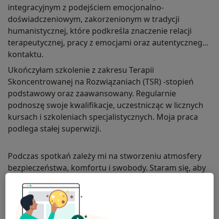
integracyjnym z podejściem emocjonalno-
doświadczeniowym, zakorzenionym w tradycji
humanistycznej, które podkreśla znaczenie relacji
terapeutycznej, pracy z emocjami oraz autentycznego
kontaktu.
Ukończyłam szkolenie z zakresu Terapii
Skoncentrowanej na Rozwiązaniach (TSR) -stopień
podstawowy oraz zaawansowany. Regularnie
podnoszę swoje kwalifikacje, uczestnicząc w licznych
kursach i szkoleniach specjalistycznych. Moja praca
podlega stałej superwizji.
Podczas spotkań zależy mi na stworzeniu atmosfery
bezpieczeństwa, komfortu i swobody. Staram się, aby
każdy pacjent czuł się wysłuchany, zrozumiany i
traktowany z szacunkiem.
Zapraszam do kontaktu i umówienia wizyty.