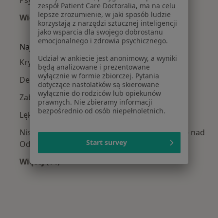
zespół Patient Care Doctoralia, ma na celu
lepsze zrozumienie, w jaki sposób ludzie
Więcej (2)
korzystają z narzędzi sztucznej inteligencji
Więcej w kategorii: W pobliżu Kostrzyna nad 
jako wsparcia dla swojego dobrostanu
emocjonalnego i zdrowia psychicznego.
Najczęście leczone choroby
Udział w ankiecie jest anonimowy, a wyniki
Kryzys emocjonalny w Kostrzynie nad Odrą
będą analizowane i prezentowane
wyłącznie w formie zbiorczej. Pytania
Depresja w Kostrzynie nad Odrą
dotyczące nastolatków są skierowane
wyłącznie do rodziców lub opiekunów
Zaburzenia lękowe w Kostrzynie nad Odrą
prawnych. Nie zbieramy informacji
bezpośrednio od osób niepełnoletnich.
Lęki w Kostrzynie nad Odrą
Niskie poczucie własnej wartości w Kostrzynie nad
Start survey
Odrą
Więcej (14)
Więcej w kategorii: Najczęście leczone chorob