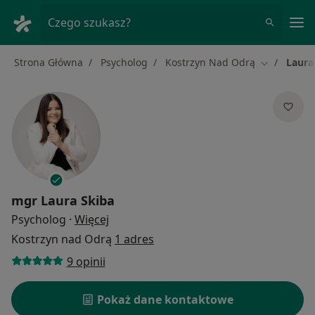
Me
Czego szukasz?
Strona Główna
Psycholog
Kostrzyn Nad Odrą
Laura
Zmień mias
mgr
Laura Skiba
O specjalizacjach
Psycholog
·
Więcej
Kostrzyn nad Odrą
1 adres
9 opinii
Pokaż dane kontaktowe