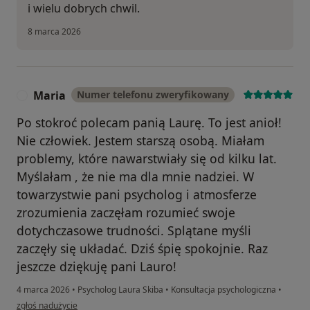
i wielu dobrych chwil.
8 marca 2026
Maria
Numer telefonu zweryfikowany
M
Po stokroć polecam panią Laurę. To jest anioł!
Nie człowiek. Jestem starszą osobą. Miałam
problemy, które nawarstwiały się od kilku lat.
Myślałam , że nie ma dla mnie nadziei. W
towarzystwie pani psycholog i atmosferze
zrozumienia zaczęłam rozumieć swoje
dotychczasowe trudności. Splątane myśli
zaczęły się układać. Dziś śpię spokojnie. Raz
jeszcze dziękuję pani Lauro!
4 marca 2026
•
Psycholog Laura Skiba
•
Konsultacja psychologiczna
•
w opinii użytkownika Maria
zgłoś nadużycie