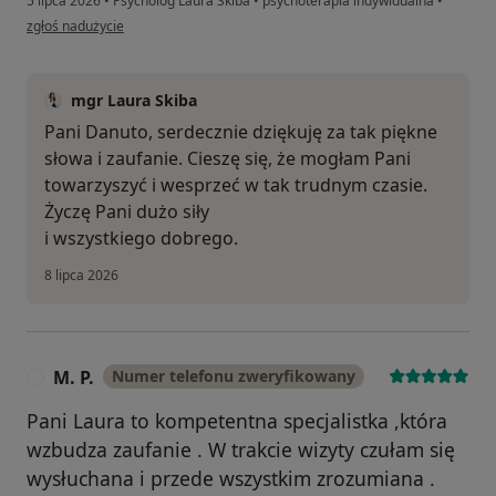
5 lipca 2026
•
Psycholog Laura Skiba
•
psychoterapia indywidualna
•
w opinii użytkownika Danuta
zgłoś nadużycie
mgr Laura Skiba
Pani Danuto, serdecznie dziękuję za tak piękne
słowa i zaufanie. Cieszę się, że mogłam Pani
towarzyszyć i wesprzeć w tak trudnym czasie.
Życzę Pani dużo siły
i wszystkiego dobrego.
8 lipca 2026
M. P.
Numer telefonu zweryfikowany
M
Pani Laura to kompetentna specjalistka ,która
wzbudza zaufanie . W trakcie wizyty czułam się
wysłuchana i przede wszystkim zrozumiana .