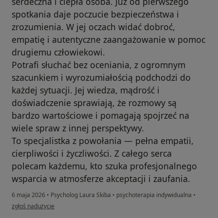
serdeczna i ciepła osoba. Już od pierwszego
spotkania daje poczucie bezpieczeństwa i
zrozumienia. W jej oczach widać dobroć,
empatię i autentyczne zaangażowanie w pomoc
drugiemu człowiekowi.
Potrafi słuchać bez oceniania, z ogromnym
szacunkiem i wyrozumiałością podchodzi do
każdej sytuacji. Jej wiedza, mądrość i
doświadczenie sprawiają, że rozmowy są
bardzo wartościowe i pomagają spojrzeć na
wiele spraw z innej perspektywy.
To specjalistka z powołania — pełna empatii,
cierpliwości i życzliwości. Z całego serca
polecam każdemu, kto szuka profesjonalnego
wsparcia w atmosferze akceptacji i zaufania.
6 maja 2026
•
Psycholog Laura Skiba
•
psychoterapia indywidualna
•
w opinii użytkownika Emilia
zgłoś nadużycie