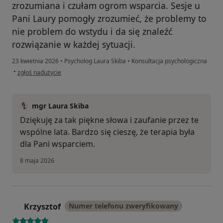
zrozumiana i czułam ogrom wsparcia. Sesje u
Pani Laury pomogły zrozumieć, że problemy to
nie problem do wstydu i da się znaleźć
rozwiązanie w każdej sytuacji.
23 kwietnia 2026
•
Psycholog Laura Skiba
•
Konsultacja psychologiczna
w opinii użytkownika Paulina
•
zgłoś nadużycie
mgr Laura Skiba
Dziękuję za tak piękne słowa i zaufanie przez te
wspólne lata. Bardzo się cieszę, że terapia była
dla Pani wsparciem.
8 maja 2026
Krzysztof
Numer telefonu zweryfikowany
K