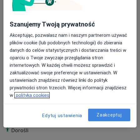
ul. A. Mickiewicza 6/14,
Szanujemy Twoją prywatność
66-470 Kostrzyn nad Odrą.
Akceptując, pozwalasz nam i naszym partnerom używać
Tel:
plików cookie (lub podobnych technologii) do zbierania
O mnie
więcej
danych do celów statystycznych i dostarczania treści w
oparciu o Twoje zwyczaje przeglądania stron
Zakres porad
internetowych. W każdej chwili możesz sprawdzić i
Psychologia kliniczna
zaktualizować swoje preferencje w ustawieniach. W
ustawieniach znajdziesz również linki do polityk
Główne obszary pomocy
prywatności stron trzecich. Więcej informacji znajdziesz
Zaburzenia lękowe
Zaburzenia nastroju
w
polityka cookies
Kryzys emocjonalny
Brak sensu życia
Depresja
a11y_sr_more_diseases
+6
Zaakceptuj
Edytuj ustawienia
Pacjenci których przyjmuję
Dorośli