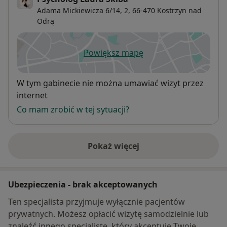
Adama Mickiewicza 6/14,
2, 66-470
Kostrzyn nad
Odrą
Powiększ mapę
otwiera się w nowej karcie
Dostępność
W tym gabinecie nie można umawiać wizyt przez
internet
Co mam zrobić w tej sytuacji?
Pokaż więcej
o adresie
Ubezpieczenia - brak akceptowanych
Ten specjalista przyjmuje wyłącznie pacjentów
prywatnych. Możesz opłacić wizytę samodzielnie lub
znaleźć innego specjalistę, który akceptuje Twoje