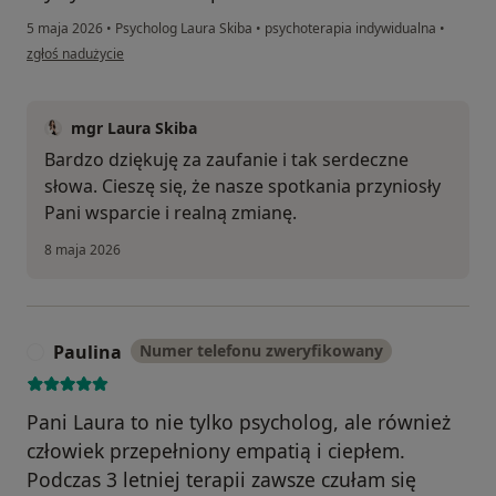
5 maja 2026
•
Psycholog Laura Skiba
•
psychoterapia indywidualna
•
w opinii użytkownika Natalia O
zgłoś nadużycie
mgr Laura Skiba
Bardzo dziękuję za zaufanie i tak serdeczne
słowa. Cieszę się, że nasze spotkania przyniosły
Pani wsparcie i realną zmianę.
8 maja 2026
Paulina
Numer telefonu zweryfikowany
P
Pani Laura to nie tylko psycholog, ale również
człowiek przepełniony empatią i ciepłem.
Podczas 3 letniej terapii zawsze czułam się