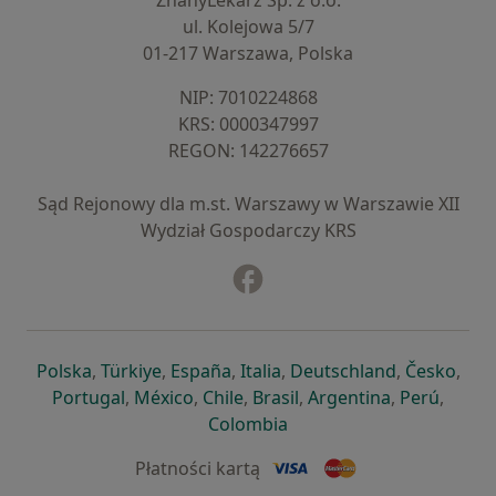
ZnanyLekarz Sp. z o.o.
ul. Kolejowa 5/7
01-217 Warszawa, Polska
NIP: ⁠7010224868
KRS: ⁠0000347997
REGON: ⁠142276657
Sąd Rejonowy dla m.st. Warszawy w Warszawie XII
Wydział Gospodarczy KRS
Facebook
otwiera się w nowej karcie
otwiera się w nowej karcie
otwiera się w nowej karcie
otwiera się w nowej karcie
otwiera się w nowej karci
otwiera się
otwi
Polska
,
Türkiye
,
España
,
Italia
,
Deutschland
,
Česko
,
otwiera się w nowej karcie
otwiera się w nowej karcie
otwiera się w nowej karcie
otwiera się w nowej kar
otwiera się 
otwier
Portugal
,
México
,
Chile
,
Brasil
,
Argentina
,
Perú
,
otwiera się w nowej karc
Colombia
Płatności kartą