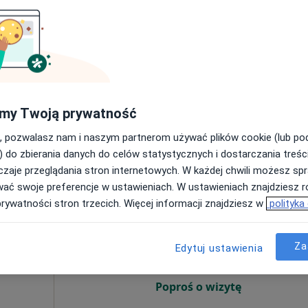
Umawianie online nie jest dostępne
Poproś o wizytę
płacą
my Twoją prywatność
pa
wój
, pozwalasz nam i naszym partnerom używać plików cookie (lub p
) do zbierania danych do celów statystycznych i dostarczania treśc
200 zł
zaje przeglądania stron internetowych. W każdej chwili możesz spr
wać swoje preferencje w ustawieniach. W ustawieniach znajdziesz ró
mala-
Dziś
Jutro
Ndz,
Pon,
prywatności stron trzecich. Więcej informacji znajdziesz w
polityka
7 Sie
8 Sie
9 Sie
10 Sie
Za
Edytuj ustawienia
Umawianie online nie jest dostępne
Poproś o wizytę