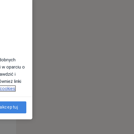
odobnych
i w oparciu o
awdzić i
wnież linki
Wt,
Śr,
Czw,
 cookies
11 Sie
12 Sie
13 Sie
akceptuj