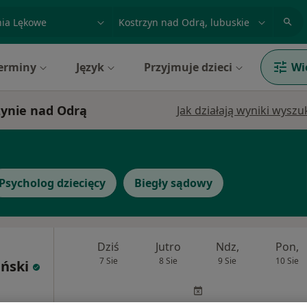
acja, badanie lub nazwisko
miasto lub dzielnica
erminy
Język
Przyjmuje dzieci
Wi
zynie nad Odrą
Jak działają wyniki wysz
Psycholog dziecięcy
Biegły sądowy
Dziś
Jutro
Ndz,
Pon,
7 Sie
8 Sie
9 Sie
10 Sie
iński