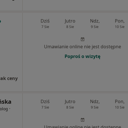
Dziś
Jutro
Ndz,
Pon,
7 Sie
8 Sie
9 Sie
10 Sie
Umawianie online nie jest dostępne
Poproś o wizytę
rak ceny
ńska
Dziś
Jutro
Ndz,
Pon,
7 Sie
8 Sie
9 Sie
10 Sie
·
olog
Umawianie online nie jest dostępne