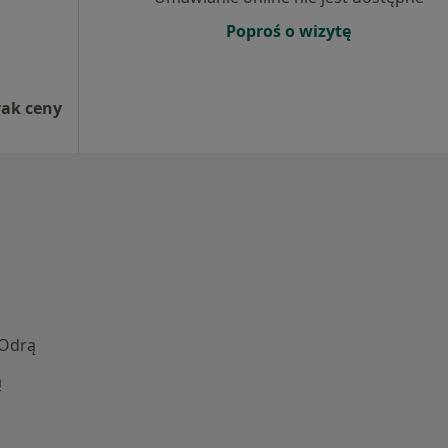
Poproś o wizytę
rak ceny
 Odrą
ą