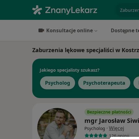
specjaliz
Konsultacje online
Dostępne t
Zaburzenia lękowe specjaliści w Kostr
Jakiego specjalisty szukasz?
Psycholog
Psychoterapeuta
Bezpieczne płatności
mgr Jarosław Siw
·
Więcej
Psycholog
126 opinii