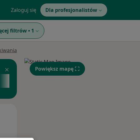
Zaloguj się
Dla profesjonalistów
ęcej filtrów
•
1
ukiwania
Powiększ mapę
Wt,
Śr,
Czw,
11 Sie
12 Sie
13 Sie