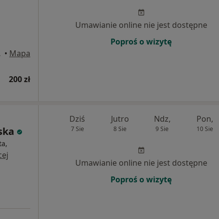
Umawianie online nie jest dostępne
Poproś o wizytę
ad Odrą
•
Mapa
200 zł
Dziś
Jutro
Ndz,
Pon,
ska
7 Sie
8 Sie
9 Sie
10 Sie
ta,
cej
Umawianie online nie jest dostępne
Poproś o wizytę