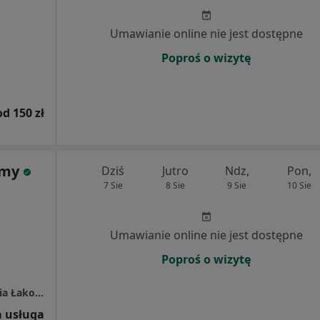
Umawianie online nie jest dostępne
Poproś o wizytę
od 150 zł
omy
Dziś
Jutro
Ndz,
Pon,
7 Sie
8 Sie
9 Sie
10 Sie
Umawianie online nie jest dostępne
Poproś o wizytę
Atelier Relacji Gabinet Psychologiczny Natalia Łakomy
 usługa