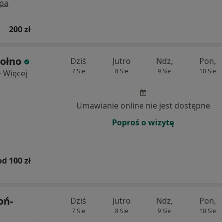
pa
200 zł
ołno
Dziś
Jutro
Ndz,
Pon,
7 Sie
8 Sie
9 Sie
10 Sie
·
Więcej
Umawianie online nie jest dostępne
Poproś o wizytę
od 100 zł
oń-
Dziś
Jutro
Ndz,
Pon,
7 Sie
8 Sie
9 Sie
10 Sie