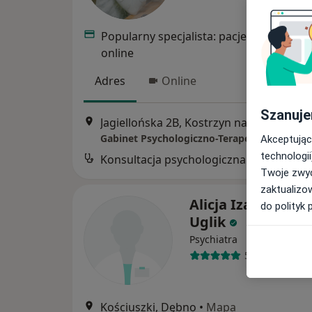
Popularny specjalista: pacjenci chętnie 
online
Adres
Online
Szanuje
Jagiellońska 2B, Kostrzyn nad Odrą
•
Ma
Gabinet Psychologiczno-Terapeutyczny Roz
Akceptując
technologii
Konsultacja psychologiczna
Twoje zwyc
zaktualizo
Alicja Izabela To
do polityk 
Uglik
Psychiatra
54 opinie
Kościuszki, Dębno
•
Mapa