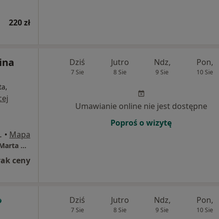
220 zł
ina
Dziś
Jutro
Ndz,
Pon,
7 Sie
8 Sie
9 Sie
10 Sie
ta,
cej
Umawianie online nie jest dostępne
Poproś o wizytę
strzyn nad Odrą
•
Mapa
Centrum Psychologiczne "DOBRE MIEJSCE" Marta Antonina Buchuta
rak ceny
Dziś
Jutro
Ndz,
Pon,
7 Sie
8 Sie
9 Sie
10 Sie