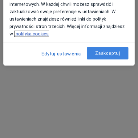
internetowych. W każdej chwili możesz sprawdzić i
zaktualizować swoje preferencje w ustawieniach. W
ustawieniach znajdziesz również linki do polityk
prywatności stron trzecich. Więcej informacji znajdziesz
mgr Katarzyna Toboła (Kultys)
w
polityka cookies
·
Więcej
Psycholog, Psychoterapeuta, Psycholog dziecięcy
106 opinii
Zaakceptuj
Edytuj ustawienia
Marii Konopnickiej 5, Kostrzyn nad Odrą
•
Mapa
Centrum Dobre Miejsce Katarzyna Kultys - psycholog, psychoterapeuta
Konsultacja psychologiczna
100 zł
Specjalista nie oferuje umawiania online pod tym adresem.
Poproś o wizytę