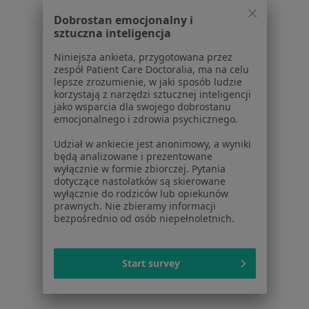
Pomoc
Dobrostan emocjonalny i
Aplikacje mobilne
sztuczna inteligencja
Blog dla pacjentów
Niniejsza ankieta, przygotowana przez
Dla profesjonalistów
zespół Patient Care Doctoralia, ma na celu
lepsze zrozumienie, w jaki sposób ludzie
Cennik
korzystają z narzędzi sztucznej inteligencji
jako wsparcia dla swojego dobrostanu
Dla lekarzy
emocjonalnego i zdrowia psychicznego.
Dla placówek medycznych
Noa Notes
nowość
Udział w ankiecie jest anonimowy, a wyniki
będą analizowane i prezentowane
Baza wiedzy
wyłącznie w formie zbiorczej. Pytania
Centrum Pomocy dla Specjalisty
dotyczące nastolatków są skierowane
wyłącznie do rodziców lub opiekunów
Kontakt
prawnych. Nie zbieramy informacji
ZnanyLekarz - Strona główna
bezpośrednio od osób niepełnoletnich.
ZnanyLekarz Sp. z o.o.
ul. Kolejowa 5/7
Start survey
01-217 Warszawa, Polska
NIP: ⁠7010224868