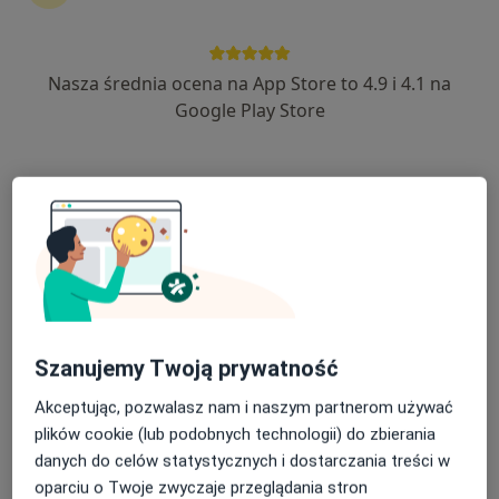
Nasza średnia ocena na App Store to 4.9 i 4.1 na
mgr Maciej Przybylski
Google Play Store
·
Więcej
Psychoterapeuta
97 opinii
Wojska Polskiego, Kostrzyn nad Odrą
•
Mapa
Pracownia "Od podstaw"
Konsultacja psychoterapeutyczna
od 180 zł
Specjalista nie oferuje umawiania online pod tym adresem.
Poproś o wizytę
Szanujemy Twoją prywatność
Akceptując, pozwalasz nam i naszym partnerom używać
plików cookie (lub podobnych technologii) do zbierania
danych do celów statystycznych i dostarczania treści w
oparciu o Twoje zwyczaje przeglądania stron