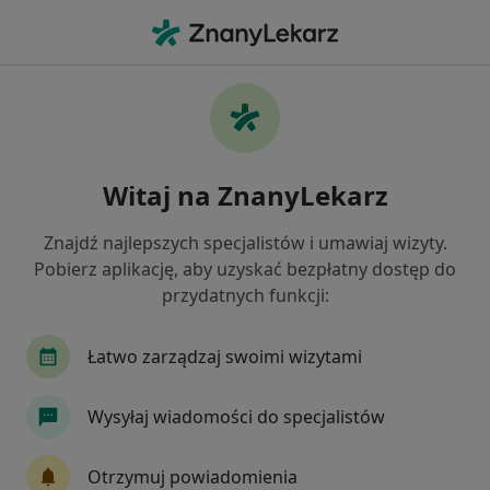
Me
Zaburzenia W Relacjach Międzyludzkich • Kostrzyn nad Odrą, lubuskie
Filtry
• 1
Mapa
Zaburzenia w relacjach międzyludzkich
Witaj na ZnanyLekarz
specjaliści w Kostrzynie nad Odrą
Jak działają wyniki wyszukiwania
Znajdź najlepszych specjalistów i umawiaj wizyty.
Pobierz aplikację, aby uzyskać bezpłatny dostęp do
przydatnych funkcji:
Jakiego specjalisty szukasz?
Psycholog
Psychoterapeuta
Psycholog dz
Łatwo zarządzaj swoimi wizytami
Wysyłaj wiadomości do specjalistów
Otrzymuj powiadomienia