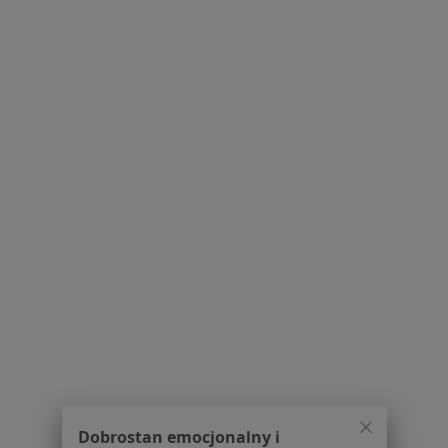
Dostępność
O nas
Praca
Rekrutujemy!
Partnerzy
Centrum prasowe
Kontakt
Dla pacjentów
Lekarze
Placówki medyczne
Pytania i odpowiedzi
Usługi i zabiegi
Choroby
Pomoc
Aplikacje mobilne
Blog dla pacjentów
Dla profesjonalistów
Dobrostan emocjonalny i