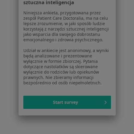
Cennik
sztuczna inteligencja
Dla lekarzy
Niniejsza ankieta, przygotowana przez
Dla placówek medycznych
zespół Patient Care Doctoralia, ma na celu
Noa Notes
lepsze zrozumienie, w jaki sposób ludzie
nowość
korzystają z narzędzi sztucznej inteligencji
Baza wiedzy
jako wsparcia dla swojego dobrostanu
Centrum Pomocy dla Specjalisty
emocjonalnego i zdrowia psychicznego.
Kontakt
Udział w ankiecie jest anonimowy, a wyniki
ZnanyLekarz - Strona główna
będą analizowane i prezentowane
wyłącznie w formie zbiorczej. Pytania
ZnanyLekarz Sp. z o.o.
dotyczące nastolatków są skierowane
ul. Kolejowa 5/7
wyłącznie do rodziców lub opiekunów
prawnych. Nie zbieramy informacji
01-217 Warszawa, Polska
bezpośrednio od osób niepełnoletnich.
NIP: ⁠7010224868
KRS: ⁠0000347997
Start survey
REGON: ⁠142276657
Sąd Rejonowy dla m.st. Warszawy w Warszawie XII
Wydział Gospodarczy KRS