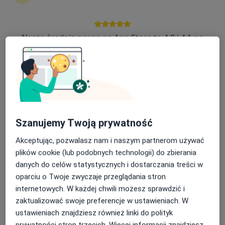
5 opinii
Kwiatowa 19, Czernikowo
•
Mapa
Niepubliczny Zakład Opieki Zdrowotnej "Pomed"
Nasza średnia ocena na App Store to 4.9 i 4.1 na
Konsultacja laryngologiczna
Brak ceny
Google Play Store
Specjalista nie oferuje umawiania online pod tym adresem.
Poproś o wizytę
Szanujemy Twoją prywatność
Akceptując, pozwalasz nam i naszym partnerom używać
plików cookie (lub podobnych technologii) do zbierania
danych do celów statystycznych i dostarczania treści w
oparciu o Twoje zwyczaje przeglądania stron
internetowych. W każdej chwili możesz sprawdzić i
Tadeusz Pietrykowski
zaktualizować swoje preferencje w ustawieniach. W
Laryngolog, Chirurg
ustawieniach znajdziesz również linki do polityk
10 opinii
prywatności stron trzecich. Więcej informacji znajdziesz