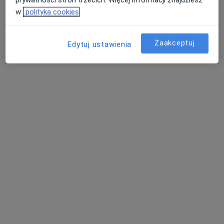
w
polityka cookies
Adres 1
Adres 2
Zaakceptuj
Edytuj ustawienia
ul. kard. Stefana Wyszyńskiego 1 lok. 1, Lipno
•
Mapa
INDYWIDUALNA SPECJALISTYCZNA PRAKTYKA LEKARSKA GABINET LARYNGOLOGICZNY
Specjalista nie oferuje umawiania online pod tym adresem.
Poproś o wizytę
Lekarze Rodzinni Tokarczyk i Wspólnicy w
Lipnie