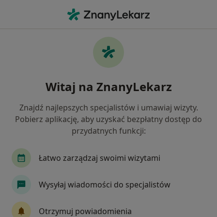
Me
Laryngolog • Lipno, kujawsko-pomorskie
Filtry
Mapa
Polecani laryngolodzy w Lipnie
Witaj na ZnanyLekarz
Jak działają wyniki wyszukiwania
Znajdź najlepszych specjalistów i umawiaj wizyty.
Pobierz aplikację, aby uzyskać bezpłatny dostęp do
przydatnych funkcji:
Łatwo zarządzaj swoimi wizytami
Wysyłaj wiadomości do specjalistów
Maciej Pietrzak
Laryngolog
Otrzymuj powiadomienia