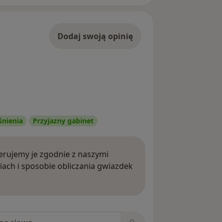
Dodaj swoją opinię
śnienia
Przyjazny gabinet
rujemy je zgodnie z naszymi
iach i sposobie obliczania gwiazdek
ięcej o opiniach
niach