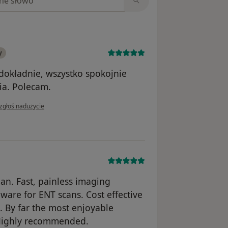
y
dokładnie, wszystko spokojnie
ia. Polecam.
w opinii użytkownika Łukasz
zgłoś nadużycie
an. Fast, painless imaging
ware for ENT scans. Cost effective
. By far the most enjoyable
 Highly recommended.