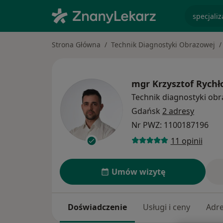
specjaliz
Strona Główna
Technik Diagnostyki Obrazowej
mgr
Krzysztof Rychł
Technik diagnostyki ob
Gdańsk
2 adresy
Nr PWZ: 1100187196
11 opinii
Umów wizytę
Doświadczenie
Usługi i ceny
Adr