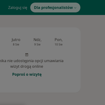
Zaloguj się
Dla profesjonalistów
Jutro
Ndz,
Pon,
Wt,
Śr,
8 Sie
9 Sie
10 Sie
11 Sie
12 Si
inika nie udostępnia opcji umawiania
wizyt drogą online
Poproś o wizytę
nia (2)