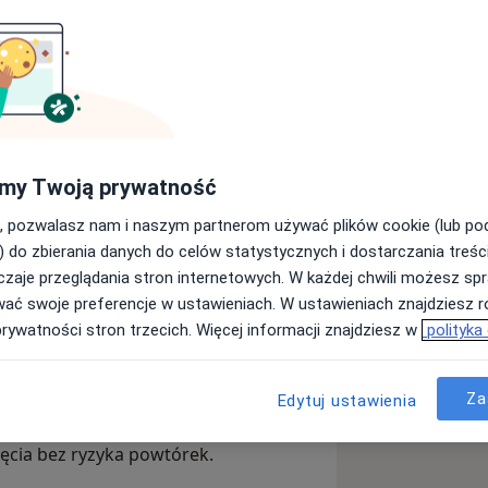
echnik Elektroradiologii, tytuł uzyskał
st również magistrem zarządzania
ną z doskonałą znajomością
my Twoją prywatność
odowe w elektroradiologii. Przez pięć
, pozwalasz nam i naszym partnerom używać plików cookie (lub p
tomograficznych i radiologicznych w
) do zbierania danych do celów statystycznych i dostarczania treśc
arzami stomatologami. Przez dwa lata
zaje przeglądania stron internetowych. W każdej chwili możesz spr
nej Uniwersyteckiego Centrum
wać swoje preferencje w ustawieniach. W ustawieniach znajdziesz ró
sie badań o wysokim stopniu precyzji.
prywatności stron trzecich. Więcej informacji znajdziesz w
polityka
ył ze szpitalem dziecięcym na
dokładności, perfekcyjnej znajomości
tkowe podejście do najmłodszych
h zdjęć radiologicznych. Każde
Za
 dbając o precyzję diagnostyczną i
Edytuj ustawienia
o - doskonałe podeście do dzieci
ęcia bez ryzyka powtórek.