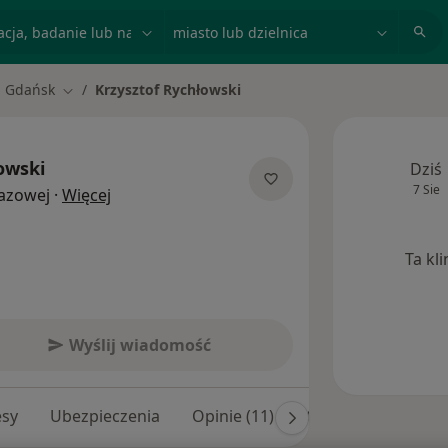
acja, badanie lub nazwisko
miasto lub dzielnica
Gdańsk
Krzysztof Rychłowski
Zmień miasto
owski
Dziś
7 Sie
O specjalizacjach
razowej
·
Więcej
Ta kl
Wyślij wiadomość
esy
Ubezpieczenia
Opinie (11)
Odpowiedzi na pyta