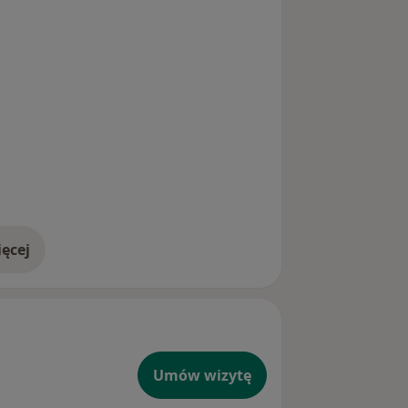
ęcej
doświadczeniu
Umów wizytę