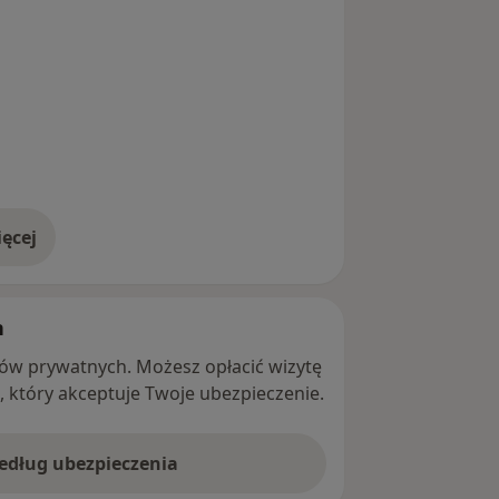
ęcej
adresie
h
ntów prywatnych. Możesz opłacić wizytę
ę, który akceptuje Twoje ubezpieczenie.
według ubezpieczenia