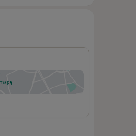
 mapę
wiera się w nowej karcie