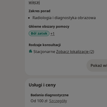
O mnie
więcej
Zakres porad
Radiologia i diagnostyka obrazowa
Główne obszary pomocy
a11y_sr_more_diseases
Ból zatok
+1
Rodzaje konsultacji
Stacjonarne
Zobacz lokalizacje (2)
Pokaż wi
o 
Usługi i ceny
Badania diagnostyczne
Od 100 zł
Szczegóły