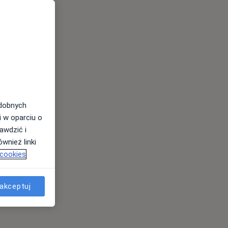
odobnych
i w oparciu o
awdzić i
wnież linki
 cookies
akceptuj