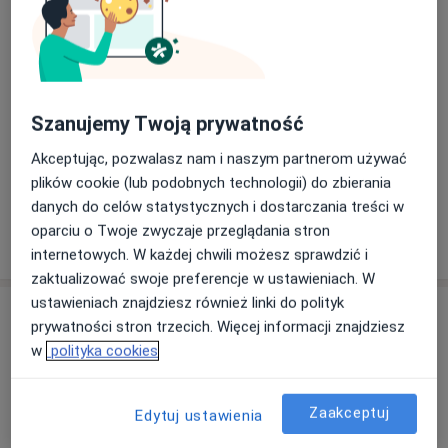
280 zł
Szczegóły
Konsultacja chirurgiczna
275 zł
Szczegóły
Szanujemy Twoją prywatność
Konsultacja online
Akceptując, pozwalasz nam i naszym partnerom używać
Szczegóły
plików cookie (lub podobnych technologii) do zbierania
danych do celów statystycznych i dostarczania treści w
oparciu o Twoje zwyczaje przeglądania stron
W jaki sposób ustalane są ceny?
internetowych. W każdej chwili możesz sprawdzić i
zaktualizować swoje preferencje w ustawieniach. W
ustawieniach znajdziesz również linki do polityk
Adresy (3)
prywatności stron trzecich. Więcej informacji znajdziesz
w
polityka cookies
Adres 1
Online
Adres 2
Zaakceptuj
Edytuj ustawienia
Penta Hospitals - Szpital Specjalistyczny