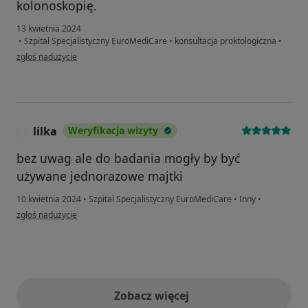
kolonoskopię.
13 kwietnia 2024
•
Szpital Specjalistyczny EuroMediCare
•
konsultacja proktologiczna
•
w opinii użytkownika Magdalena
zgłoś nadużycie
lilka
Weryfikacja wizyty
L
bez uwag ale do badania mogły by być
używane jednorazowe majtki
10 kwietnia 2024
•
Szpital Specjalistyczny EuroMediCare
•
Inny
•
w opinii użytkownika lilka
zgłoś nadużycie
Zobacz więcej
opinie powyżej