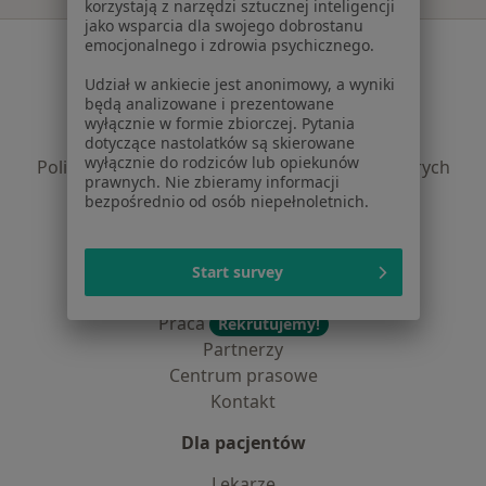
korzystają z narzędzi sztucznej inteligencji
jako wsparcia dla swojego dobrostanu
emocjonalnego i zdrowia psychicznego.
Serwis
Udział w ankiecie jest anonimowy, a wyniki
Regulamin
będą analizowane i prezentowane
Polityka prywatności pacjentów
wyłącznie w formie zbiorczej. Pytania
Polityka prywatności profesjonalistów
dotyczące nastolatków są skierowane
wyłącznie do rodziców lub opiekunów
Polityka prywatności dla profesjonalistów, których
prawnych. Nie zbieramy informacji
dane pozyskaliśmy samodzielnie
bezpośrednio od osób niepełnoletnich.
Polityka cookies
Jak działają wyniki wyszukiwania
Dostępność
Start survey
O nas
Praca
Rekrutujemy!
Partnerzy
Centrum prasowe
Kontakt
Dla pacjentów
Lekarze