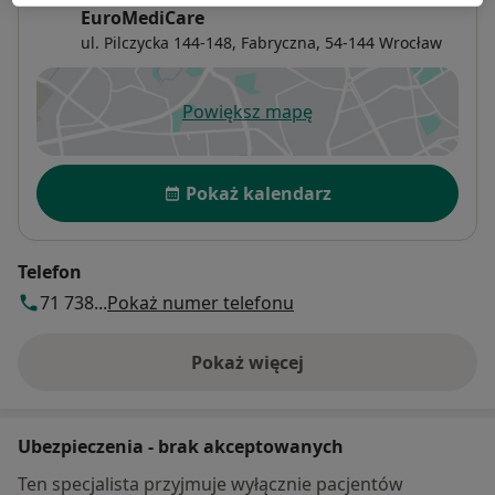
EuroMediCare
ul. Pilczycka 144-148,
Fabryczna
, 54-144
Wrocław
Powiększ mapę
otwiera się w nowej karcie
Dostępność
Pokaż kalendarz
Telefon
71 738...
Pokaż numer telefonu
Pokaż więcej
o adresie
Ubezpieczenia - brak akceptowanych
Ten specjalista przyjmuje wyłącznie pacjentów