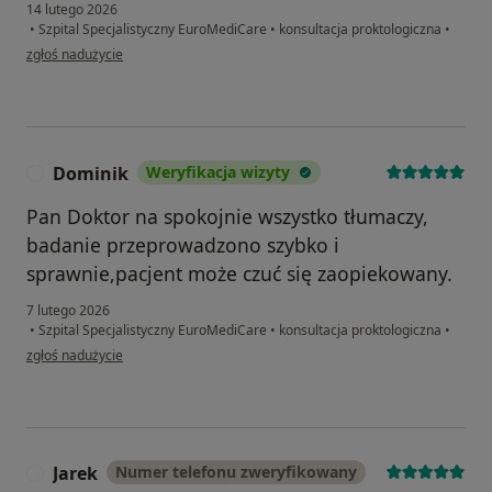
14 lutego 2026
•
Szpital Specjalistyczny EuroMediCare
•
konsultacja proktologiczna
•
w opinii użytkownika A.M
zgłoś nadużycie
Dominik
Weryfikacja wizyty
D
Pan Doktor na spokojnie wszystko tłumaczy,
badanie przeprowadzono szybko i
sprawnie,pacjent może czuć się zaopiekowany.
7 lutego 2026
•
Szpital Specjalistyczny EuroMediCare
•
konsultacja proktologiczna
•
w opinii użytkownika Dominik
zgłoś nadużycie
Jarek
Numer telefonu zweryfikowany
J