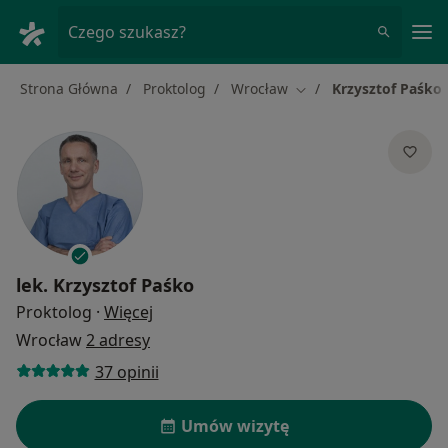
Me
Czego szukasz?
Strona Główna
Proktolog
Wrocław
Krzysztof Paśko
Zmień miasto
lek.
Krzysztof Paśko
O specjalizacjach
Proktolog
·
Więcej
Wrocław
2 adresy
37 opinii
Umów wizytę