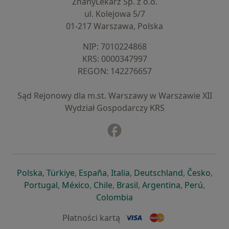
ZnanyLekarz Sp. z o.o.
ul. Kolejowa 5/7
01-217 Warszawa, Polska
NIP: ⁠7010224868
KRS: ⁠0000347997
REGON: ⁠142276657
Sąd Rejonowy dla m.st. Warszawy w Warszawie XII
Wydział Gospodarczy KRS
Facebook
otwiera się w nowej karcie
otwiera się w nowej karcie
otwiera się w nowej karcie
otwiera się w nowej karcie
otwiera się w nowej karci
otwiera się
otwi
Polska
,
Türkiye
,
España
,
Italia
,
Deutschland
,
Česko
,
otwiera się w nowej karcie
otwiera się w nowej karcie
otwiera się w nowej karcie
otwiera się w nowej kar
otwiera się 
otwier
Portugal
,
México
,
Chile
,
Brasil
,
Argentina
,
Perú
,
otwiera się w nowej karc
Colombia
Płatności kartą