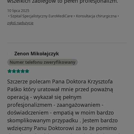
wszelkich zabiegów to pełen profesjonalizm.
10 lipca 2025
•
Szpital Specjalistyczny EuroMediCare
•
Konsultacja chirurgiczna
•
w opinii użytkownika Pacjent
zgłoś nadużycie
Zenon Mikołajczyk
Z
Numer telefonu zweryfikowany
Szczerze polecam Pana Doktora Krzysztofa
Paśko który uratował mnie przed poważną
operacją - wykazał się pełnym
profesjonalizmem - zaangażowaniem -
doświadczeniem - empatią w moim bardzo
skomplikowanym przypadku . Jestem bardzo
wdzięczny Panu Doktorowi za to że pomimo