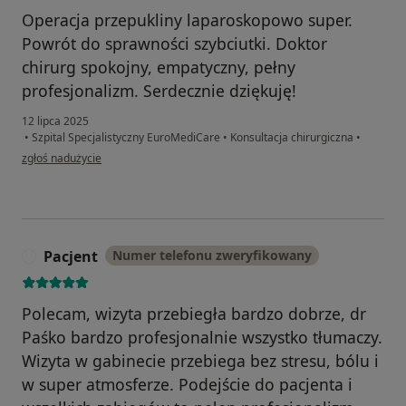
Operacja przepukliny laparoskopowo super.
Powrót do sprawności szybciutki. Doktor
chirurg spokojny, empatyczny, pełny
profesjonalizm. Serdecznie dziękuję!
12 lipca 2025
•
Szpital Specjalistyczny EuroMediCare
•
Konsultacja chirurgiczna
•
w opinii użytkownika Jarek
zgłoś nadużycie
Pacjent
Numer telefonu zweryfikowany
P
Polecam, wizyta przebiegła bardzo dobrze, dr
Paśko bardzo profesjonalnie wszystko tłumaczy.
Wizyta w gabinecie przebiega bez stresu, bólu i
w super atmosferze. Podejście do pacjenta i