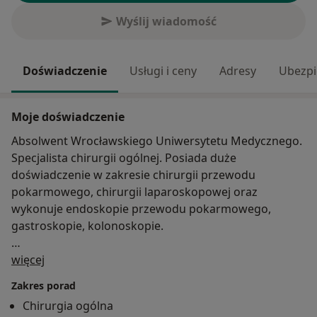
Wyślij wiadomość
Doświadczenie
Usługi i ceny
Adresy
Ubezpi
Moje doświadczenie
Absolwent Wrocławskiego Uniwersytetu Medycznego.
Specjalista chirurgii ogólnej. Posiada duże
doświadczenie w zakresie chirurgii przewodu
pokarmowego, chirurgii laparoskopowej oraz
wykonuje endoskopie przewodu pokarmowego,
gastroskopie, kolonoskopie.
O mnie
Odbył liczne staże i szkolenia w zakresie proktologii.
więcej
Zakres porad
Poza praktyką lekarską w Centrum Melita Medical
Chirurgia ogólna
pełni też funkcję dyrektora medycznego Szpitala