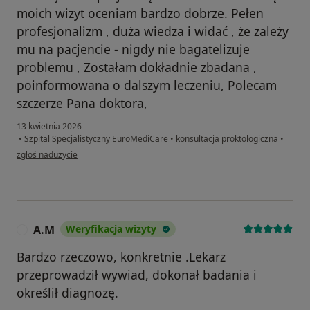
moich wizyt oceniam bardzo dobrze. Pełen
profesjonalizm , duża wiedza i widać , że zależy
mu na pacjencie - nigdy nie bagatelizuje
problemu , Zostałam dokładnie zbadana ,
poinformowana o dalszym leczeniu, Polecam
szczerze Pana doktora,
13 kwietnia 2026
•
Szpital Specjalistyczny EuroMediCare
•
konsultacja proktologiczna
•
w opinii użytkownika KRYSTYNA
zgłoś nadużycie
A.M
Weryfikacja wizyty
A
Bardzo rzeczowo, konkretnie .Lekarz
przeprowadził wywiad, dokonał badania i
określił diagnozę.