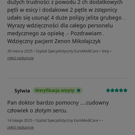
dużych trudności z powodu 2 ch dodatkowych
pętli w esicy i dodakowe 2 pętle w zstępnicy
udało się usunąć 4 duże polipy jelita grubego .
Wyrazy wdzięczności dla całego personelu
medycznego za opiekę .- Pozdrawiam .
Wdzięczny pacjent Zenon Mikołajczyk
30 marca 2025
•
Szpital Specjalistyczny EuroMediCare
•
Inny
•
w opinii użytkownika Zenon Mikołajczyk
zgłoś nadużycie
Sylwia
Weryfikacja wizyty
S
Pan doktor bardzo pomocny ....cudowny
człowiek o złotym sercu.
14 lutego 2025
•
Szpital Specjalistyczny EuroMediCare
•
•
w opinii użytkownika Sylwia
zgłoś nadużycie