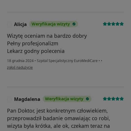
Alicja
Weryfikacja wizyty
A
Wizytę oceniam na bardzo dobry
Pełny profesjonalizm
Lekarz godny polecenia
18 grudnia 2024
•
Szpital Specjalistyczny EuroMediCare
•
•
w opinii użytkownika Alicja
zgłoś nadużycie
Magdalena
Weryfikacja wizyty
M
Pan Doktor, jest konkretnym człowiekiem,
przeprowadził badanie omawiając co robi,
wizyta była krótka, ale ok, czekam teraz na