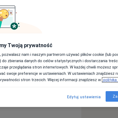
Wrocławiu. Specjalistą chirurgii
em Towarzystwa Chirurgów Polskich,
arzystwa Lekarskiego (SME PTL) oraz
j. Wieloletnim współpracownikiem
eplantacji Kończyn, Chirurgii Ręki i
my Twoją prywatność
iej w Trzebnicy, oraz Kliniki Chirurgii
, pozwalasz nam i naszym partnerom używać plików cookie (lub p
 trosce o jak najwyższy standard
) do zbierania danych do celów statystycznych i dostarczania treśc
ifikacje czynnie uczestnicząc w
zaje przeglądania stron internetowych. W każdej chwili możesz spr
wać swoje preferencje w ustawieniach. W ustawieniach znajdziesz ró
prywatności stron trzecich. Więcej informacji znajdziesz w
polityka
oby układu ruchu
Skręcenie stawu
Za
Edytuj ustawienia
eases