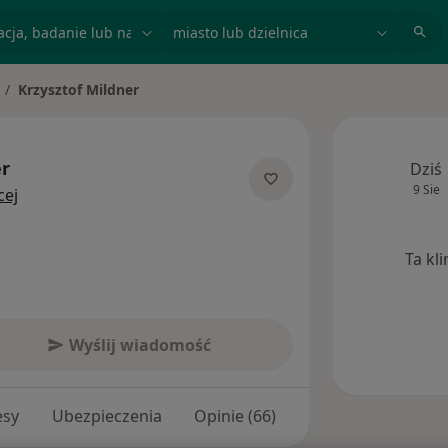
acja, badanie lub nazwisko
miasto lub dzielnica
Krzysztof Mildner
ień miasto
er
Dziś
9 Sie
O specjalizacjach
cej
Ta kl
Wyślij wiadomość
esy
Ubezpieczenia
Opinie (66)