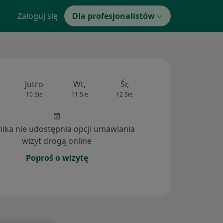
Zaloguj się
Dla profesjonalistów
Jutro
Wt,
Śr,
Czw,
Pt,
10 Sie
11 Sie
12 Sie
13 Sie
14 Si
inika nie udostępnia opcji umawiania
wizyt drogą online
Poproś o wizytę