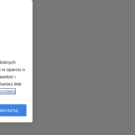
odobnych
i w oparciu o
awdzić i
wnież linki
 cookies
akceptuj