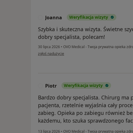
Joanna
Weryfikacja wizyty
J
Szybka i skuteczna wizyta. Świetne szy
dobry specjalista, polecam!
30 lipca 2026
•
OVO Medical - Twoja prywatna opieka zd
w opinii użytkownika Joanna
zgłoś nadużycie
Piotr
Weryfikacja wizyty
P
Bardzo dobry specjalista. Chirurg ma 
pacjenta, rzetelnie wyjaśnia cały pro
zabieg. Opieka po zabiegu również be
każdemu, kto szuka sprawdzonego fac
13 lipca 2026
•
OVO Medical - Twoja prywatna opieka zd