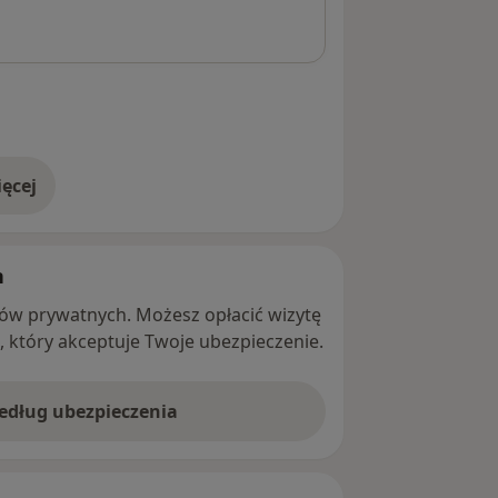
ęcej
adresie
h
ntów prywatnych. Możesz opłacić wizytę
ę, który akceptuje Twoje ubezpieczenie.
według ubezpieczenia