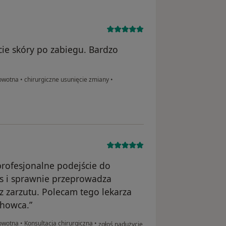
cie skóry po zabiegu. Bardzo
rowotna
•
chirurgiczne usunięcie zmiany
•
profesjonalne podejście do
ces i sprawnie przeprowadza
z zarzutu. Polecam tego lekarza
howca.”
w opinii użytkownika Piotr
rowotna
•
Konsultacja chirurgiczna
•
zgłoś nadużycie