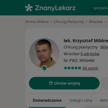
specjaliz
Strona Główna
Chirurg Plastyczny
Wrocław
Zm
lek.
Krzysztof Mildn
Chirurg plastyczny
·
Wię
Wrocław
6 adresów
Nr PWZ: 9956466
66 opinii
Umów wizytę
Doświadczenie
Usługi i ceny
Adr