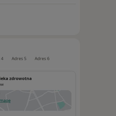
 4
Adres 5
Adres 6
pieka zdrowotna
aw
 mapę
wiera się w nowej karcie