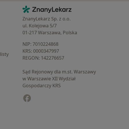
Kontakt
ZnanyLekarz - Strona główna
ZnanyLekarz Sp. z o.o.
ul. Kolejowa 5/7
01-217 Warszawa, Polska
NIP: ⁠7010224868
KRS: ⁠0000347997
isty
REGON: ⁠142276657
Sąd Rejonowy dla m.st. Warszawy
w Warszawie XII Wydział
Gospodarczy KRS
Facebook
otwiera się w nowej karcie