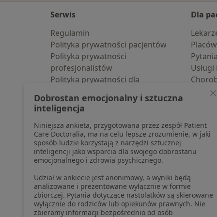
Serwis
Dla pa
Regulamin
Lekarz
Polityka prywatności pacjentów
Placów
Polityka prywatności
Pytani
profesjonalistów
Usługi 
Polityka prywatności dla
Choro
profesjonalistów, których dane
Pomoc
Dobrostan emocjonalny i sztuczna
pozyskaliśmy samodzielnie
Aplika
inteligencja
Polityka cookies
Blog d
Niniejsza ankieta, przygotowana przez zespół Patient
Jak działają wyniki wyszukiwania
Care Doctoralia, ma na celu lepsze zrozumienie, w jaki
Dostępność
sposób ludzie korzystają z narzędzi sztucznej
O nas
inteligencji jako wsparcia dla swojego dobrostanu
emocjonalnego i zdrowia psychicznego.
Praca
Rekrutujemy!
Partnerzy
Udział w ankiecie jest anonimowy, a wyniki będą
Centrum prasowe
analizowane i prezentowane wyłącznie w formie
zbiorczej. Pytania dotyczące nastolatków są skierowane
Kontakt
wyłącznie do rodziców lub opiekunów prawnych. Nie
zbieramy informacji bezpośrednio od osób