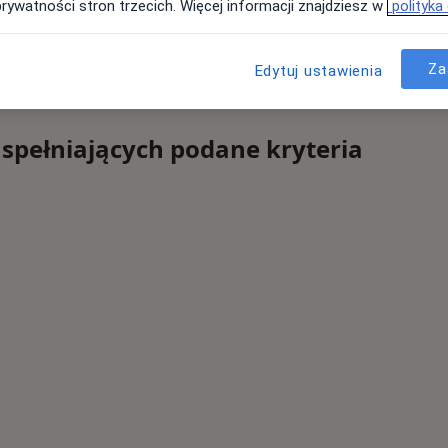
prywatności stron trzecich. Więcej informacji znajdziesz w
polityka
Za
Edytuj ustawienia
 spełniających podane kryteria