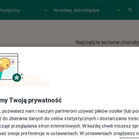
acja, badanie lub nazwisko
miasto lub dzielnica
Najczęście leczone chorob
Blizny Wrocław
Zmiany skórne Wrocław
Zmarszczki Wrocław
Ginekomastia Wrocław
Wiotkość skóry Wrocław
my Twoją prywatność
Więcej (15)
, pozwalasz nam i naszym partnerom używać plików cookie (lub p
amach Medicover
Więcej w kategorii: 
) do zbierania danych do celów statystycznych i dostarczania treśc
zaje przeglądania stron internetowych. W każdej chwili możesz spr
wać swoje preferencje w ustawieniach. W ustawieniach znajdziesz ró
Medicover
Zmień miasto