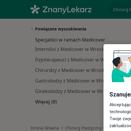
specjaliz
Powiązane wyszukiwania
Specjaliści w ramach Medicover
Interniści z Medicover w Wrocławiu
Fizjoterapeuci z Medicover w Wrocławiu
Chirurdzy z Medicover w Wrocławiu
Gastrolodzy z Medicover w Wrocławiu
Ginekolodzy z Medicover w Wrocławiu
Szanuje
Więcej (9)
Akceptując
Więcej w kategorii: Specjaliści w r
technologii
Twoje zwyc
zaktualizo
Strona Główna
Chirurg Plastyczny
Wrocław
Zmień miasto