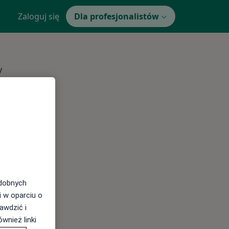
Zaloguj się
Dla profesjonalistów
y
odobnych
Najczęście leczone choroby
i w oparciu o
awdzić i
wnież linki