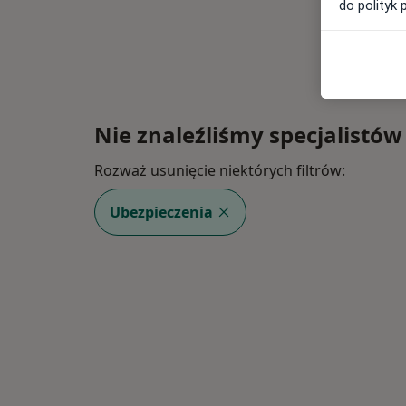
do polityk 
Nie znaleźliśmy specjalistów
Rozważ usunięcie niektórych filtrów:
Ubezpieczenia