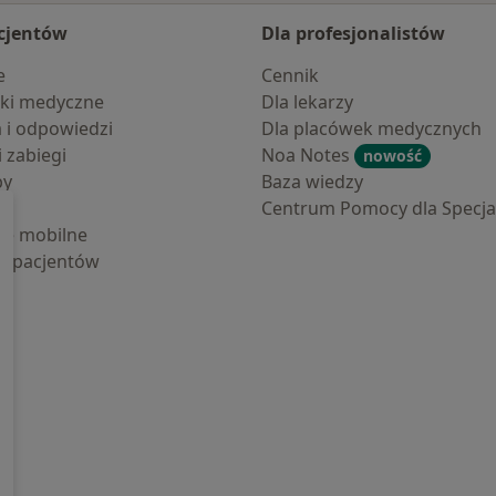
cjentów
Dla profesjonalistów
e
Cennik
ki medyczne
Dla lekarzy
a i odpowiedzi
Dla placówek medycznych
i zabiegi
Noa Notes
nowość
by
Baza wiedzy
Centrum Pomocy dla Specjal
cje mobilne
la pacjentów