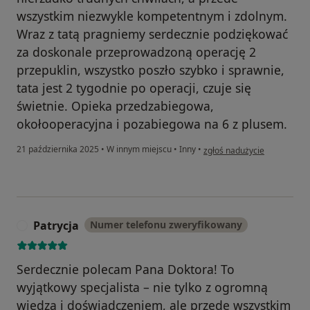
wszystkim niezwykle kompetentnym i zdolnym.
Wraz z tatą pragniemy serdecznie podziękować
za doskonale przeprowadzoną operację 2
przepuklin, wszystko poszło szybko i sprawnie,
tata jest 2 tygodnie po operacji, czuje się
świetnie. Opieka przedzabiegowa,
okołooperacyjna i pozabiegowa na 6 z plusem.
w opinii użytkownika Paulin
21 października 2025
•
W innym miejscu
•
Inny
•
zgłoś nadużycie
Patrycja
Numer telefonu zweryfikowany
P
Serdecznie polecam Pana Doktora! To
wyjątkowy specjalista – nie tylko z ogromną
wiedzą i doświadczeniem, ale przede wszystkim