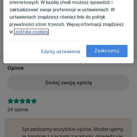
Ten specjalista przyjmuje wyłącznie pacjentów
internetowych. W każdej chwili możesz sprawdzić i
prywatnych. Możesz opłacić wizytę samodzielnie lub
zaktualizować swoje preferencje w ustawieniach. W
znaleźć innego specjalistę, który akceptuje Twoje
ustawieniach znajdziesz również linki do polityk
ubezpieczenie.
prywatności stron trzecich. Więcej informacji znajdziesz
w
polityka cookies
Szukaj specjalistów według ubezpieczenia
Zaakceptuj
Edytuj ustawienia
Opinie
Dodaj swoją opinię
24 opinie
Sprawdzamy wszystkie opinie. Moderujemy
je zgodnie z naszymi zasadami, dowiedz się