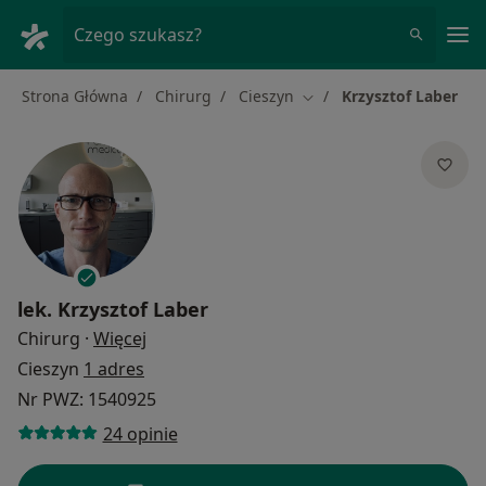
Me
Czego szukasz?
Strona Główna
Chirurg
Cieszyn
Krzysztof Laber
Zmień miasto
lek.
Krzysztof Laber
O specjalizacjach
Chirurg
·
Więcej
Cieszyn
1 adres
Nr PWZ: 1540925
24 opinie