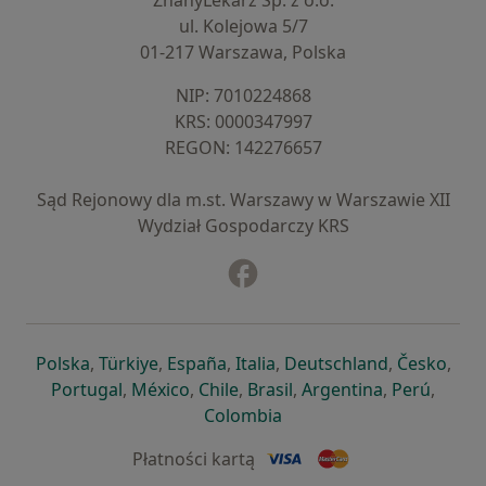
ZnanyLekarz Sp. z o.o.
ul. Kolejowa 5/7
01-217 Warszawa, Polska
NIP: ⁠7010224868
KRS: ⁠0000347997
REGON: ⁠142276657
Sąd Rejonowy dla m.st. Warszawy w Warszawie XII
Wydział Gospodarczy KRS
Facebook
otwiera się w nowej karcie
otwiera się w nowej karcie
otwiera się w nowej karcie
otwiera się w nowej karcie
otwiera się w nowej karci
otwiera się
otwi
Polska
,
Türkiye
,
España
,
Italia
,
Deutschland
,
Česko
,
otwiera się w nowej karcie
otwiera się w nowej karcie
otwiera się w nowej karcie
otwiera się w nowej kar
otwiera się 
otwier
Portugal
,
México
,
Chile
,
Brasil
,
Argentina
,
Perú
,
otwiera się w nowej karc
Colombia
Płatności kartą