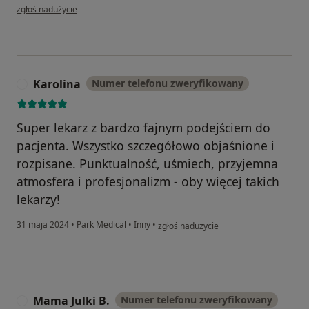
w opinii użytkownika Michał
zgłoś nadużycie
Karolina
Numer telefonu zweryfikowany
K
Super lekarz z bardzo fajnym podejściem do
pacjenta. Wszystko szczegółowo objaśnione i
rozpisane. Punktualność, uśmiech, przyjemna
atmosfera i profesjonalizm - oby więcej takich
lekarzy!
w opinii użytkownika Karolina
31 maja 2024
•
Park Medical
•
Inny
•
zgłoś nadużycie
Mama Julki B.
Numer telefonu zweryfikowany
M