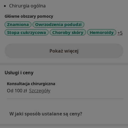
znamiona skórne.
Chirurgia ogólna
Dodatkowo posiadam wieloletnie doświadczenie w
Główne obszary pomocy
leczeniu trudnych, niegojących się ran i owrzodzeń, w
Znamiona
Owrzodzenia podudzi
tym owrzodzeń będących komponentą tak zwanej
a1
Stopa cukrzycowa
Choroby skóry
Hemoroidy
+5
stopy cukrzycowej.
Ponadto oferuję szeroką gamę procedur
Pokaż więcej
o doświadczeniu
diagnostycznych i leczniczych dla pacjentów ze
schorzeniami chirurgicznymi.
Usługi i ceny
Konsultacja chirurgiczna
Od 100 zł
Szczegóły
W jaki sposób ustalane są ceny?