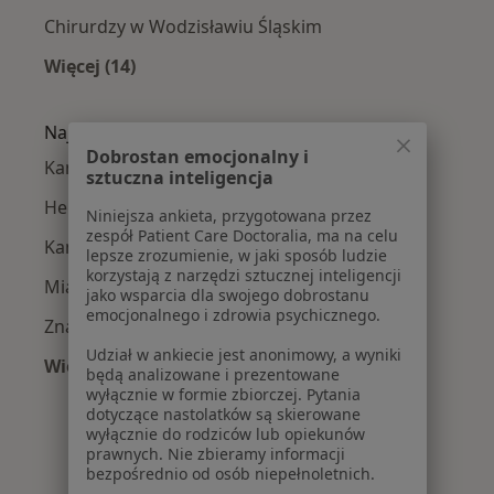
Chirurdzy w Wodzisławiu Śląskim
Więcej (14)
Więcej w kategorii: W pobliżu Cieszyna
Najczęście leczone choroby
Dobrostan emocjonalny i
Kamica moczowa w Cieszynie
sztuczna inteligencja
Hemoroidy w Cieszynie
Niniejsza ankieta, przygotowana przez
zespół Patient Care Doctoralia, ma na celu
Kamica żółciowa w Cieszynie
lepsze zrozumienie, w jaki sposób ludzie
korzystają z narzędzi sztucznej inteligencji
Miażdżyca w Cieszynie
jako wsparcia dla swojego dobrostanu
emocjonalnego i zdrowia psychicznego.
Znamiona w Cieszynie
Udział w ankiecie jest anonimowy, a wyniki
Więcej (15)
będą analizowane i prezentowane
Więcej w kategorii: Najczęście leczone chorob
wyłącznie w formie zbiorczej. Pytania
dotyczące nastolatków są skierowane
wyłącznie do rodziców lub opiekunów
prawnych. Nie zbieramy informacji
bezpośrednio od osób niepełnoletnich.