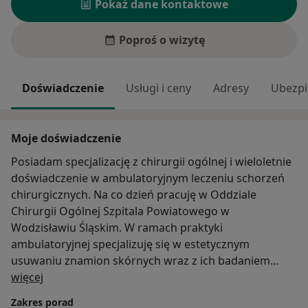
Pokaż dane kontaktowe
Poproś o wizytę
Doświadczenie
Usługi i ceny
Adresy
Ubezpi
Moje doświadczenie
Posiadam specjalizację z chirurgii ogólnej i wieloletnie
doświadczenie w ambulatoryjnym leczeniu schorzeń
chirurgicznych. Na co dzień pracuję w Oddziale
Chirurgii Ogólnej Szpitala Powiatowego w
Wodzisławiu Śląskim. W ramach praktyki
ambulatoryjnej specjalizuję się w estetycznym
usuwaniu znamion skórnych wraz z ich badaniem
O mnie
histopatologicznym i oceną stopnia ich złośliwości,
więcej
oraz poradami dla osób posiadających nietypowe
Zakres porad