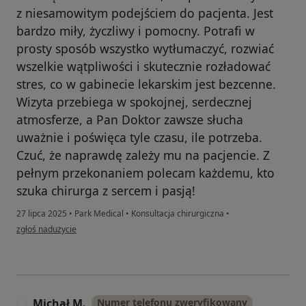
z niesamowitym podejściem do pacjenta. Jest
bardzo miły, życzliwy i pomocny. Potrafi w
prosty sposób wszystko wytłumaczyć, rozwiać
wszelkie wątpliwości i skutecznie rozładować
stres, co w gabinecie lekarskim jest bezcenne.
Wizyta przebiega w spokojnej, serdecznej
atmosferze, a Pan Doktor zawsze słucha
uważnie i poświęca tyle czasu, ile potrzeba.
Czuć, że naprawdę zależy mu na pacjencie. Z
pełnym przekonaniem polecam każdemu, kto
szuka chirurga z sercem i pasją!
27 lipca 2025
•
Park Medical
•
Konsultacja chirurgiczna
•
w opinii użytkownika Patrycja
zgłoś nadużycie
Michał M.
Numer telefonu zweryfikowany
M