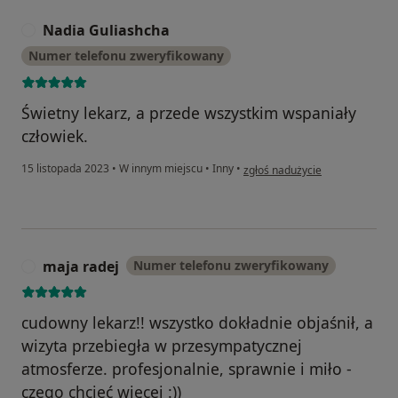
Nadia Guliashcha
N
Numer telefonu zweryfikowany
Świetny lekarz, a przede wszystkim wspaniały
człowiek.
w opinii użytkownika Nadia Gul
15 listopada 2023
•
W innym miejscu
•
Inny
•
zgłoś nadużycie
maja radej
Numer telefonu zweryfikowany
M
cudowny lekarz!! wszystko dokładnie objaśnił, a
wizyta przebiegła w przesympatycznej
atmosferze. profesjonalnie, sprawnie i miło -
czego chcieć więcej :))