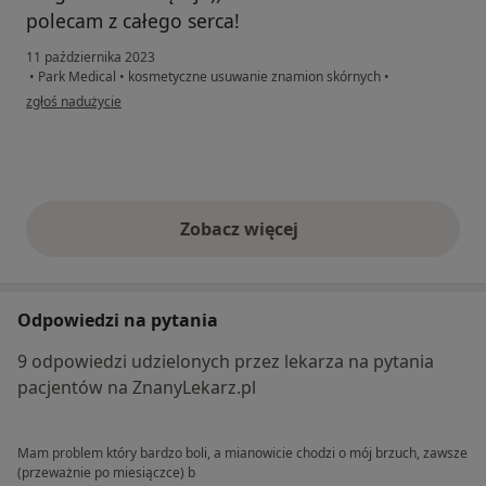
polecam z całego serca!
11 października 2023
•
Park Medical
•
kosmetyczne usuwanie znamion skórnych
•
w opinii użytkownika maja radej
zgłoś nadużycie
Zobacz więcej
opinie powyżej
Odpowiedzi na pytania
9 odpowiedzi udzielonych przez lekarza na pytania
pacjentów na ZnanyLekarz.pl
Mam problem który bardzo boli, a mianowicie chodzi o mój brzuch, zawsze
(przeważnie po miesiączce) b