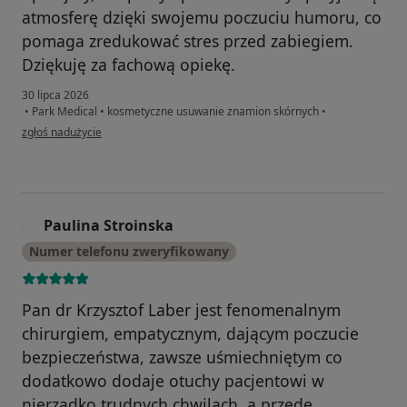
atmosferę dzięki swojemu poczuciu humoru, co
pomaga zredukować stres przed zabiegiem.
Dziękuję za fachową opiekę.
30 lipca 2026
•
Park Medical
•
kosmetyczne usuwanie znamion skórnych
•
w opinii użytkownika Joanna Pilarska
zgłoś nadużycie
Paulina Stroinska
P
Numer telefonu zweryfikowany
Pan dr Krzysztof Laber jest fenomenalnym
chirurgiem, empatycznym, dającym poczucie
bezpieczeństwa, zawsze uśmiechniętym co
dodatkowo dodaje otuchy pacjentowi w
nierzadko trudnych chwilach, a przede