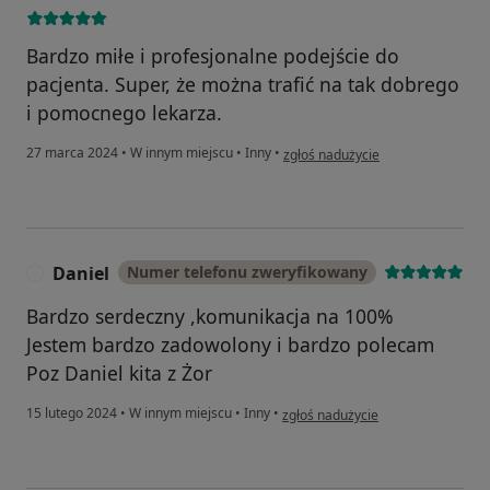
Bardzo miłe i profesjonalne podejście do
pacjenta. Super, że można trafić na tak dobrego
i pomocnego lekarza.
w opinii użytkownika Mama Julki B
27 marca 2024
•
W innym miejscu
•
Inny
•
zgłoś nadużycie
Daniel
Numer telefonu zweryfikowany
D
Bardzo serdeczny ,komunikacja na 100%
Jestem bardzo zadowolony i bardzo polecam
Poz Daniel kita z Żor
w opinii użytkownika Daniel
15 lutego 2024
•
W innym miejscu
•
Inny
•
zgłoś nadużycie