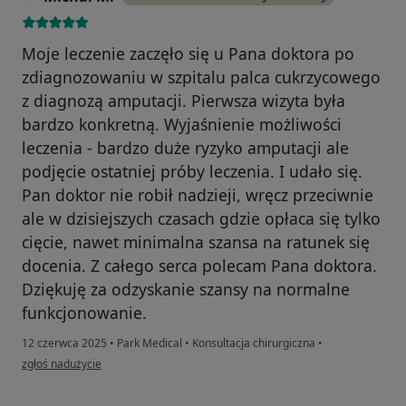
Moje leczenie zaczęło się u Pana doktora po
zdiagnozowaniu w szpitalu palca cukrzycowego
z diagnozą amputacji. Pierwsza wizyta była
bardzo konkretną. Wyjaśnienie możliwości
leczenia - bardzo duże ryzyko amputacji ale
podjęcie ostatniej próby leczenia. I udało się.
Pan doktor nie robił nadzieji, wręcz przeciwnie
ale w dzisiejszych czasach gdzie opłaca się tylko
cięcie, nawet minimalna szansa na ratunek się
docenia. Z całego serca polecam Pana doktora.
Dziękuję za odzyskanie szansy na normalne
funkcjonowanie.
12 czerwca 2025
•
Park Medical
•
Konsultacja chirurgiczna
•
w opinii użytkownika Michał M.
zgłoś nadużycie