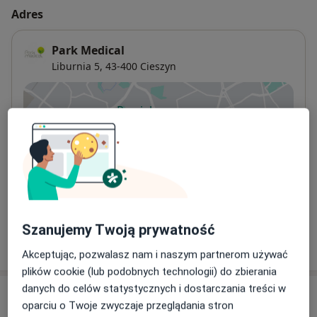
Adres
Park Medical
Liburnia 5,
43-400
Cieszyn
Powiększ mapę
otwiera się w nowej karcie
Dostępność
W tym gabinecie nie można umawiać wizyt przez
internet
Co mam zrobić w tej sytuacji?
Szanujemy Twoją prywatność
Pokaż więcej
o adresie
Akceptując, pozwalasz nam i naszym partnerom używać
plików cookie (lub podobnych technologii) do zbierania
danych do celów statystycznych i dostarczania treści w
Ubezpieczenia - brak akceptowanych
oparciu o Twoje zwyczaje przeglądania stron