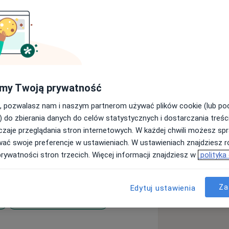
kończyłem Wydział Lekarski Gdańskiego
my Twoją prywatność
atrii odbyłem w Wojewódzkim Szpitalu
, pozwalasz nam i naszym partnerom używać plików cookie (lub p
w Gdańsku.
) do zbierania danych do celów statystycznych i dostarczania treśc
ąc na Oddziale Leczenia Zaburzeń
zaje przeglądania stron internetowych. W każdej chwili możesz spr
 Gdańskim oraz dyżurując na
wać swoje preferencje w ustawieniach. W ustawieniach znajdziesz ró
Alkoholowej i Detoksykacji od
prywatności stron trzecich. Więcej informacji znajdziesz w
polityka
Przez kilka lat pracowałem także w
cznej - w poradni zdrowia
Za
Edytuj ustawienia
a
Zaburzenia osobowości
 na zaufaniu i partnerstwie.