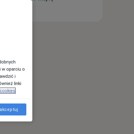
odobnych
i w oparciu o
awdzić i
wnież linki
 cookies
akceptuj