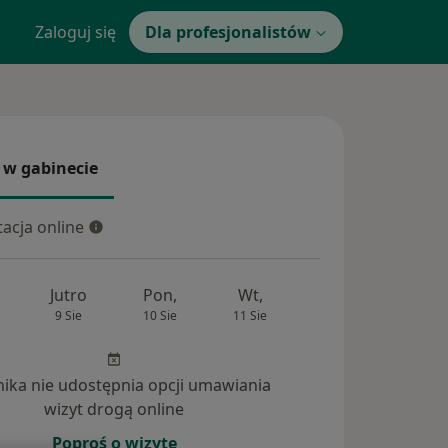
Zaloguj się
Dla profesjonalistów
 w gabinecie
 gabinecie
acja online
cja online
Jutro
Pon,
Wt,
Śr,
Czw
9 Sie
10 Sie
11 Sie
12 Sie
13 Si
inika nie udostępnia opcji umawiania
wizyt drogą online
Poproś o wizytę