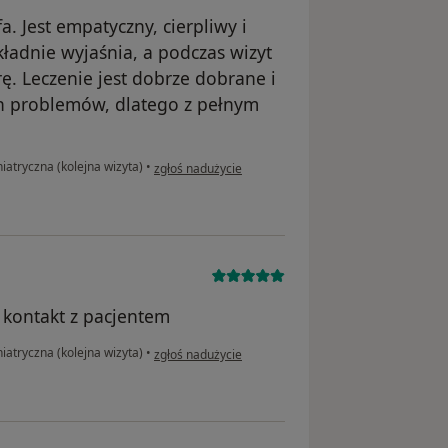
 Jest empatyczny, cierpliwy i
ładnie wyjaśnia, a podczas wizyt
ę. Leczenie jest dobrze dobrane i
ch problemów, dlatego z pełnym
w opinii użytkownika Agnieszka
iatryczna (kolejna wizyta)
•
zgłoś nadużycie
 kontakt z pacjentem
w opinii użytkownika rf
iatryczna (kolejna wizyta)
•
zgłoś nadużycie