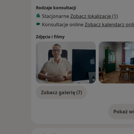
Regularnie uczestniczę w konferencjach, k
Rodzaje konsultacji
psychiatrii oraz pokrewnych dziedzin.
Stacjonarne
Zobacz lokalizacje (1)
Konsultacje online
Zobacz kalendarz onl
WAŻNE:
Zdjęcia i filmy
Przyjmuję tylko pacjentów pełnoletnich.
W przypadku braku potwierdzenia obecnośc
poprzedzającym, wizyta może zostać odwo
Konsultacje online są dostępne tylko dla mo
kontynuacja leczenia. Płatność należy uiśc
płatności za wizytę zdalną zostanie ona od
Zobacz galerię (7)
Pacjentów, którzy będą u mnie po raz pierw
wizyta".
Pokaż wi
o 
Na pierwszą wizytę proszę zabrać całą po
ewentualne karty wypisowe ze szpitala, wy
w przeszłości i obecnie lekach.