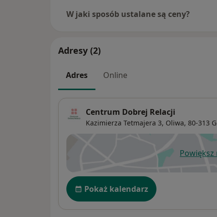
Powyższe nie dotyczy standardowego zaświa
POZ, dla lekarza medycyny pracy (po zako
W jaki sposób ustalane są ceny?
które wystawiane są podczas wizyty.
Wszelkie zaświadczenia wystawiane bez wizy
Adresy (2)
Adres
Online
Centrum Dobrej Relacji
Kazimierza Tetmajera 3,
Oliwa
, 80-313
G
Powiększ
ot
Dostępność
Pokaż kalendarz