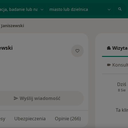
acja, badanie lub nazwisko
miasto lub dzielnica
 Janiszewski
ewski
Wizyta
Wizyta w
cjalizacjach
Konsult
Konsulta
Dziś
8 Sie
Wyślij wiadomość
Ta kl
esy
Ubezpieczenia
Opinie (266)