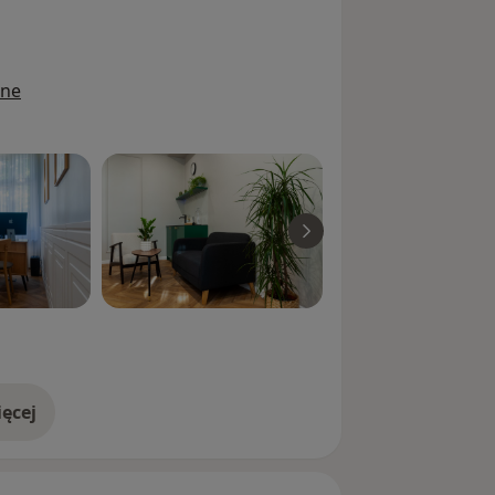
ongresach i szkoleniach z zakresu
ine
i do godziny 12:00 w dniu
łana.
ich stałych pacjentów - jako
ić przed wizytą. W przypadku braku
wołana.
szy, proszę o wybór opcji "pierwsza
ęcej
doświadczeniu
siadaną dokumentację medyczną,
niki badań, informacje o stosowanych