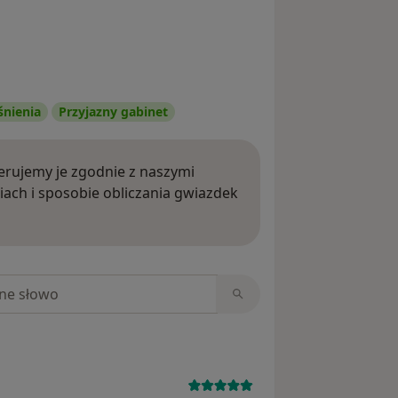
śnienia
Przyjazny gabinet
rujemy je zgodnie z naszymi
iach i sposobie obliczania gwiazdek
ięcej o opiniach
niach