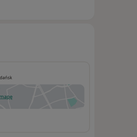
dczenia, np. o leczeniu dla lekarza
ńczonym >30 dniowym zwolnieniu),
ty to koszt od 50 zł.
dańsk
 mapę
wiera się w nowej karcie