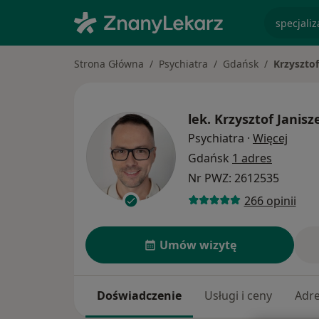
specjaliz
Strona Główna
Psychiatra
Gdańsk
Krzysztof
lek.
Krzysztof Janisz
O spe
Psychiatra
·
Więcej
Gdańsk
1 adres
Nr PWZ: 2612535
266 opinii
Umów wizytę
Doświadczenie
Usługi i ceny
Adr