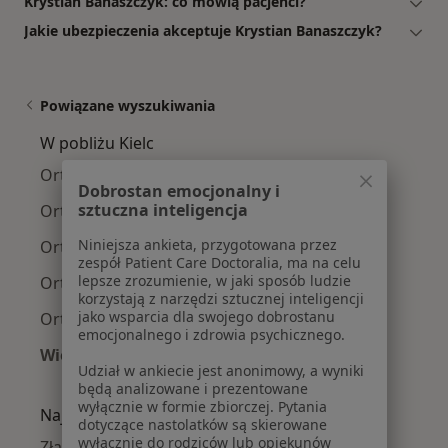
Krystian Banaszczyk: co mówią pacjenci?
Jakie ubezpieczenia akceptuje Krystian Banaszczyk?
Powiązane wyszukiwania
W pobliżu Kielc
Ortopedzi w Starachowicach
Dobrostan emocjonalny i
sztuczna inteligencja
Ortopedzi w Busku-Zdroju
Niniejsza ankieta, przygotowana przez
Ortopedzi w Skarżysku-Kamiennej
zespół Patient Care Doctoralia, ma na celu
lepsze zrozumienie, w jaki sposób ludzie
Ortopedzi w Włoszczowie
korzystają z narzędzi sztucznej inteligencji
jako wsparcia dla swojego dobrostanu
Ortopedzi w Jędrzejowie
emocjonalnego i zdrowia psychicznego.
Więcej (5)
Udział w ankiecie jest anonimowy, a wyniki
Więcej w kategorii: W pobliżu Kielc
będą analizowane i prezentowane
wyłącznie w formie zbiorczej. Pytania
Najczęście leczone choroby
dotyczące nastolatków są skierowane
wyłącznie do rodziców lub opiekunów
Złamania w Kielcach