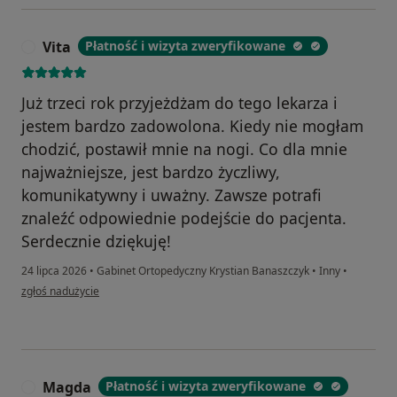
Vita
Płatność i wizyta zweryfikowane
V
Już trzeci rok przyjeżdżam do tego lekarza i
jestem bardzo zadowolona. Kiedy nie mogłam
chodzić, postawił mnie na nogi. Co dla mnie
najważniejsze, jest bardzo życzliwy,
komunikatywny i uważny. Zawsze potrafi
znaleźć odpowiednie podejście do pacjenta.
Serdecznie dziękuję!
24 lipca 2026
•
Gabinet Ortopedyczny Krystian Banaszczyk
•
Inny
•
w opinii użytkownika Vita
zgłoś nadużycie
Magda
Płatność i wizyta zweryfikowane
M