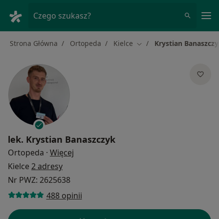
Me
Czego szukasz?
Strona Główna
Ortopeda
Kielce
Krystian Banaszcz
Zmień miasto
lek.
Krystian Banaszczyk
O specjalizacjach
Ortopeda
·
Więcej
Kielce
2 adresy
Nr PWZ: 2625638
488 opinii