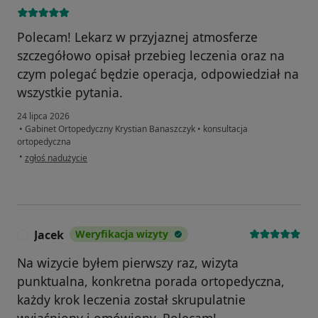
Polecam! Lekarz w przyjaznej atmosferze
szczegółowo opisał przebieg leczenia oraz na
czym polegać będzie operacja, odpowiedział na
wszystkie pytania.
24 lipca 2026
•
Gabinet Ortopedyczny Krystian Banaszczyk
•
konsultacja
ortopedyczna
w opinii użytkownika Magda
•
zgłoś nadużycie
Jacek
Weryfikacja wizyty
J
Na wizycie byłem pierwszy raz, wizyta
punktualna, konkretna porada ortopedyczna,
każdy krok leczenia został skrupulatnie
wyjaśniony i omówiony. Polecam!