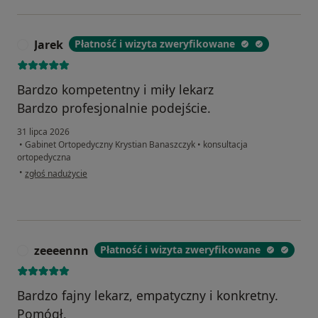
Jarek
Płatność i wizyta zweryfikowane
J
Bardzo kompetentny i miły lekarz
Bardzo profesjonalnie podejście.
31 lipca 2026
•
Gabinet Ortopedyczny Krystian Banaszczyk
•
konsultacja
ortopedyczna
w opinii użytkownika Jarek
•
zgłoś nadużycie
zeeeennn
Płatność i wizyta zweryfikowane
Z
Bardzo fajny lekarz, empatyczny i konkretny.
Pomógł.