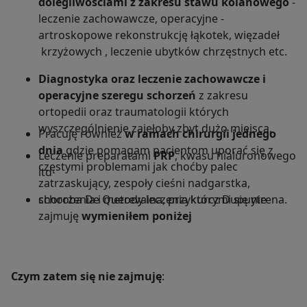
dolegliwościami z zakresu stawu kolanowego
-
leczenie zachowawcze, operacyjne -
artroskopowe rekonstrukcję łąkotek, więzadeł
krzyżowych , leczenie ubytków chrzęstnych etc.
Diagnostyka oraz leczenie zachowawcze i
operacyjne szeregu schorzeń
z zakresu
ortopedii oraz traumatologii których
wyszczególnienie zajęłoby zbyt dużo miejsca,
Pracuję również
w ramach chirurgii jednego
dnia
gdzie pomagam pacjentom uporać się z
Leczenie preparatami
PRP
, kwasu hialuronowego
częstymi problemami jak choćby palec
itd
zatrzaskujący, zespoły cieśni nadgarstka,
schorzenia i metody leczenia którymi się nie
choroba De Querevaina, przykurcz Dupuytrena.
zajmuję
wymieniłem poniżej
Czym zatem się nie zajmuję
: