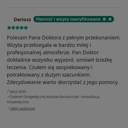
Dariusz
Płatność i wizyta zweryfikowane
D
Polecam Pana Doktora z pełnym przekonaniem.
Wizyta przebiegała w bardzo miłej i
profesjonalnej atmosferze. Pan Doktor
dokładnie wszystko wyjaśnił, omówił ścieżkę
leczenia. Czułem się zaopiekowany i
potraktowany z dużym szacunkiem.
Zdecydowanie warto skorzystać z jego pomocy.
7 lipca 2026
•
Gabinet Ortopedyczny Krystian Banaszczyk
•
konsultacja
ortopedyczna
w opinii użytkownika Dariusz
•
zgłoś nadużycie