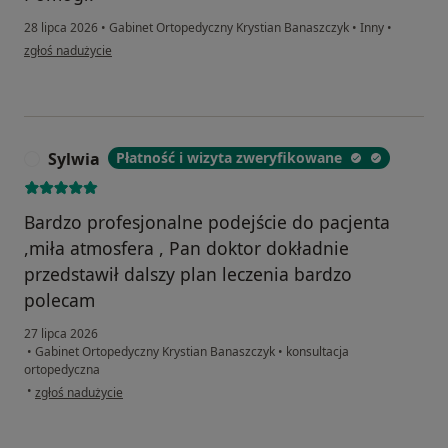
28 lipca 2026
•
Gabinet Ortopedyczny Krystian Banaszczyk
•
Inny
•
w opinii użytkownika zeeeennn
zgłoś nadużycie
Sylwia
Płatność i wizyta zweryfikowane
S
Bardzo profesjonalne podejście do pacjenta
,miła atmosfera , Pan doktor dokładnie
przedstawił dalszy plan leczenia bardzo
polecam
27 lipca 2026
•
Gabinet Ortopedyczny Krystian Banaszczyk
•
konsultacja
ortopedyczna
w opinii użytkownika Sylwia
•
zgłoś nadużycie