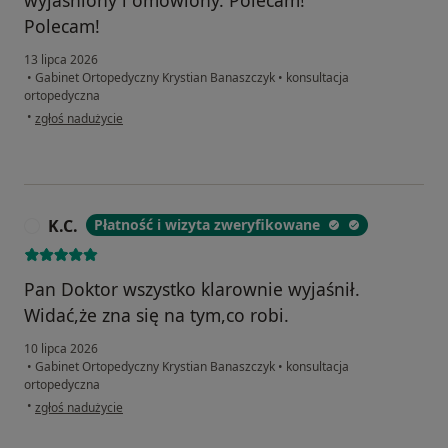
Polecam!
13 lipca 2026
•
Gabinet Ortopedyczny Krystian Banaszczyk
•
konsultacja
ortopedyczna
w opinii użytkownika Jacek
•
zgłoś nadużycie
K.C.
Płatność i wizyta zweryfikowane
K
Pan Doktor wszystko klarownie wyjaśnił.
Widać,że zna się na tym,co robi.
10 lipca 2026
•
Gabinet Ortopedyczny Krystian Banaszczyk
•
konsultacja
ortopedyczna
w opinii użytkownika K.C.
•
zgłoś nadużycie