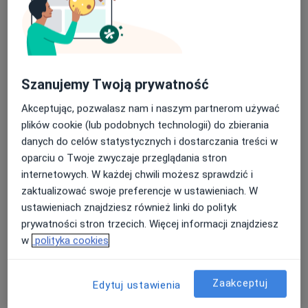
Ortopedia i traumatologia narządu ruchu
Główne obszary pomocy
Ból kolana
Zespół cieśni nadgarstka
Szanujemy Twoją prywatność
Palec trzaskający
Zespół de Quervaina
a11y_sr_more_diseases
Zwyrodnienie stawów
+9
Akceptując, pozwalasz nam i naszym partnerom używać
plików cookie (lub podobnych technologii) do zbierania
Pacjenci których przyjmuję
danych do celów statystycznych i dostarczania treści w
Dorośli
oparciu o Twoje zwyczaje przeglądania stron
internetowych. W każdej chwili możesz sprawdzić i
Rodzaje konsultacji
zaktualizować swoje preferencje w ustawieniach. W
Stacjonarne
Zobacz lokalizacje (2)
ustawieniach znajdziesz również linki do polityk
prywatności stron trzecich. Więcej informacji znajdziesz
Zdjęcia i filmy
w
polityka cookies
Zaakceptuj
Edytuj ustawienia