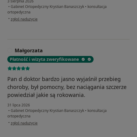
3 sierpnia 2026
•
Gabinet Ortopedyczny Krystian Banaszczyk
•
konsultacja
ortopedyczna
w opinii użytkownika Bartek
•
zgłoś nadużycie
Małgorzata
M
Płatność i wizyta zweryfikowane
Pan d doktor bardzo jasno wyjaśnił przebieg
choroby, był pomocny, bez naciągania szczerze
powiedział jakie są rokowania.
31 lipca 2026
•
Gabinet Ortopedyczny Krystian Banaszczyk
•
konsultacja
ortopedyczna
w opinii użytkownika Małgorzata
•
zgłoś nadużycie