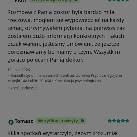
Rozmowa z Panią doktor była bardzo miła,
rzeczowa, mogłem się wypowiedzieć na każdy
temat, otrzymywałem pytania, na pierwszy raz
dostałem dużo informacji konkretnych i jakich
oczekiwałem, jesteśmy umówieni, że jeszcze
porozmawiamy bo mamy o czym. Wszystkim
gorąco polecam Panią doktor.
13 lipca 2026
•
Konsultacje online w ramach Centrum Zdrowia Psychicznego Jana
Matejki 14a Lublin 20-464
•
Konsultacja psychologiczna
w opinii użytkownika Piotr
•
zgłoś nadużycie
Tomasz
Weryfikacja wizyty
T
Kilka spotkań wystarczyło, żebym zrozumiał