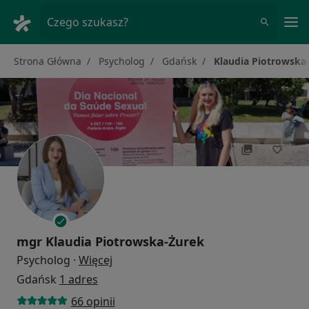
Me
Czego szukasz?
Strona Główna
Psycholog
Gdańsk
Klaudia Piotrowska
mgr
Klaudia Piotrowska-Żurek
O specjalizacjach
Psycholog
·
Więcej
Gdańsk
1 adres
66 opinii