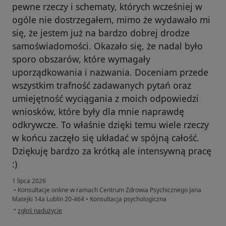
pewne rzeczy i schematy, których wcześniej w
ogóle nie dostrzegałem, mimo że wydawało mi
się, że jestem już na bardzo dobrej drodze
samoświadomości. Okazało się, że nadal było
sporo obszarów, które wymagały
uporządkowania i nazwania. Doceniam przede
wszystkim trafność zadawanych pytań oraz
umiejętność wyciągania z moich odpowiedzi
wniosków, które były dla mnie naprawdę
odkrywcze. To właśnie dzięki temu wiele rzeczy
w końcu zaczęło się układać w spójną całość.
Dziękuję bardzo za krótką ale intensywną pracę
:)
1 lipca 2026
•
Konsultacje online w ramach Centrum Zdrowia Psychicznego Jana
Matejki 14a Lublin 20-464
•
Konsultacja psychologiczna
w opinii użytkownika Tomasz
•
zgłoś nadużycie