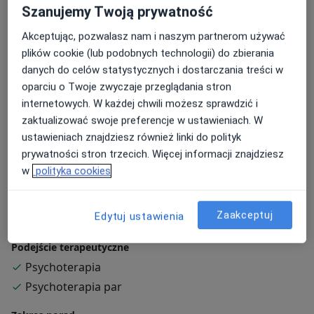
- wsparcie w kryzysie
Szanujemy Twoją prywatność
Pracowałam m.in. w centrach zdrowia psychicznego,
Akceptując, pozwalasz nam i naszym partnerom używać
oddziałach psychiatrycznych: rehabilitacji
plików cookie (lub podobnych technologii) do zbierania
ogólnopsychiatrycznej oraz na oddziale podwójnej
danych do celów statystycznych i dostarczania treści w
diagnozy, pracując z osobami z zaburzeniami
oparciu o Twoje zwyczaje przeglądania stron
osobowości, uzależnieniami oraz po urazach mózgu.
internetowych. W każdej chwili możesz sprawdzić i
Odbyłam również staże zagraniczne (Portugalia,
zaktualizować swoje preferencje w ustawieniach. W
Malta, Włochy), gdzie pracowałam z osobami
ustawieniach znajdziesz również linki do polityk
potrzebującymi wsparcia w obszarze
prywatności stron trzecich. Więcej informacji znajdziesz
Łączę podejście oparte na dowodach naukowych (CBT)
psychoseksualnym oraz ze społecznością LGBTI+.
w
polityka cookies
z koncentracją na zasobach i indywidualnych
potrzebach Pacjenta.
Zaakceptuj
Edytuj ustawienia
O mnie
więcej
Podejście terapeutyczne
Psychoterapia
Psychoterapia par