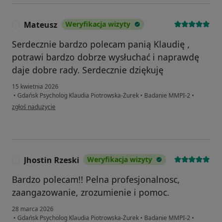
Mateusz
Weryfikacja wizyty
M
Serdecznie bardzo polecam panią Klaudię ,
potrawi bardzo dobrze wysłuchać i naprawdę
daje dobre rady. Serdecznie dziękuję
15 kwietnia 2026
•
Gdańsk Psycholog Klaudia Piotrowska-Żurek
•
Badanie MMPI-2
•
w opinii użytkownika Mateusz
zgłoś nadużycie
Jhostin Rzeski
Weryfikacja wizyty
J
Bardzo polecam!! Pelna profesjonalnosc,
zaangazowanie, zrozumienie i pomoc.
28 marca 2026
•
Gdańsk Psycholog Klaudia Piotrowska-Żurek
•
Badanie MMPI-2
•