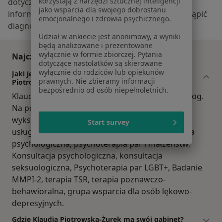
korzystają z narzędzi sztucznej inteligencji
dotyczące tematyki medycznej mają charakter
jako wsparcia dla swojego dobrostanu
informacyjny i w żadnym wypadku nie mogą zastąpić
emocjonalnego i zdrowia psychicznego.
diagnozy medycznej.
Udział w ankiecie jest anonimowy, a wyniki
będą analizowane i prezentowane
wyłącznie w formie zbiorczej. Pytania
Najczęściej zadawane pytania
dotyczące nastolatków są skierowane
wyłącznie do rodziców lub opiekunów
Jaki jest zakres porad oferowanych przez Klaudia
prawnych. Nie zbieramy informacji
Piotrowska-Żurek?
bezpośrednio od osób niepełnoletnich.
Klaudia Piotrowska-Żurek to psycholog, seksuolog.
Na podstawie swojego doświadczenia i
wykształcenia Klaudia Piotrowska-Żurek oferuje
Start survey
usługi takie jak: opinia psychologiczna, Diagnoza
psychologiczna, psychoterapia par i małżeństw,
Konsultacja psychologiczna, konsultacja
seksuologiczna, Psychoterapia par LGBT+, Badanie
MMPI-2, terapia TSR, terapia poznawczo-
behawioralna, grupa wsparcia dla osób lękowo-
depresyjnych.
Gdzie Klaudia Piotrowska-Żurek ma swój gabinet?