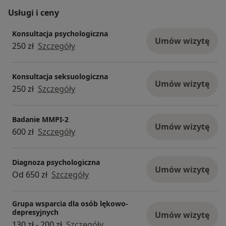
Na życzenie wystawiam fakturę.
Usługi i ceny
Pozdrawiam serdecznie,
Konsultacja psychologiczna
Umów wizytę
Klaudia Piotrowska-Żurek
250 zł
Szczegóły
Konsultacja seksuologiczna
Umów wizytę
250 zł
Szczegóły
Badanie MMPI-2
Umów wizytę
600 zł
Szczegóły
Diagnoza psychologiczna
Umów wizytę
Od 650 zł
Szczegóły
Grupa wsparcia dla osób lękowo-
depresyjnych
Umów wizytę
130 zł - 200 zł
Szczegóły