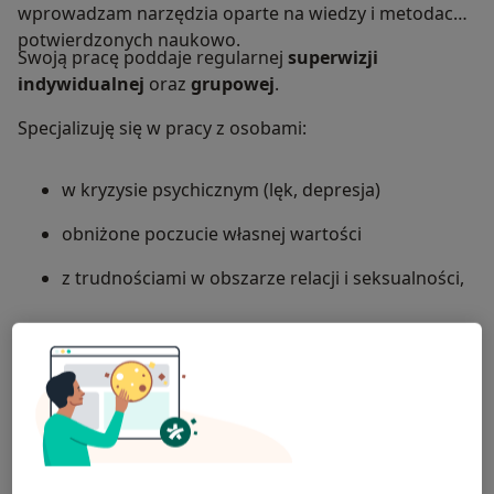
wprowadzam narzędzia oparte na wiedzy i metodach
potwierdzonych naukowo.
Swoją pracę poddaje regularnej
superwizji
indywidualnej
oraz
grupowej
.
Specjalizuję się w pracy z osobami:
w kryzysie psychicznym (lęk, depresja)
obniżone poczucie własnej wartości
z trudnościami w obszarze relacji i seksualności,
Prowadzę:
- psychoterapię indywidualną
- terapię par i małżeństw
- diagnozę psychologiczną (w tym diagnozę
osobowości)
- konsultacje seksuologiczne