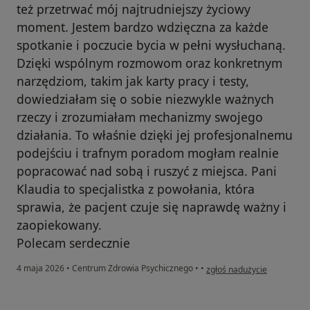
też przetrwać mój najtrudniejszy życiowy
moment. Jestem bardzo wdzięczna za każde
spotkanie i poczucie bycia w pełni wysłuchaną.
Dzięki wspólnym rozmowom oraz konkretnym
narzędziom, takim jak karty pracy i testy,
dowiedziałam się o sobie niezwykle ważnych
rzeczy i zrozumiałam mechanizmy swojego
działania. To właśnie dzięki jej profesjonalnemu
podejściu i trafnym poradom mogłam realnie
popracować nad sobą i ruszyć z miejsca. Pani
Klaudia to specjalistka z powołania, która
sprawia, że pacjent czuje się naprawdę ważny i
zaopiekowany.
Polecam serdecznie
w opinii użytkownika Angel
4 maja 2026
•
Centrum Zdrowia Psychicznego
•
•
zgłoś nadużycie