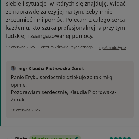
siebie i sytuacje, w których się znajduję. Widać,
że naprawdę zależy jej na tym, żeby mnie
zrozumieć i mi pomóc. Polecam z całego serca
każdemu, kto szuka profesjonalnej, a przy tym
ludzkiej i zaangażowanej pomocy.
w opinii użytkownika Er
17 czerwca 2025
•
Centrum Zdrowia Psychicznego
•
•
zgłoś nadużycie
mgr Klaudia Piotrowska-Żurek
Panie Eryku serdecznie dziękuję za tak miłą
opinie.
Pozdrawiam serdecznie, Klaudia Piotrowska-
Żurek
18 czerwca 2025
Piotr
Weryfikacja wizyty
P