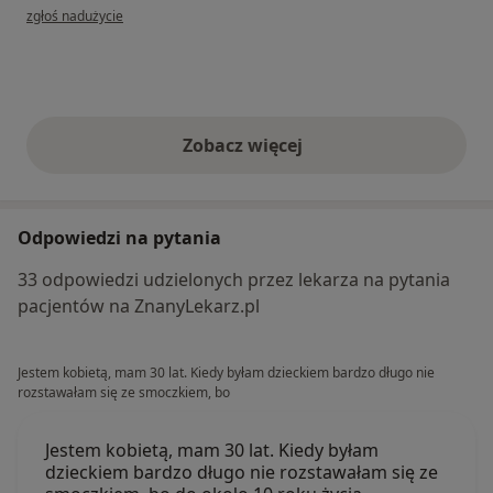
w opinii użytkownika Jhostin Rzeski
zgłoś nadużycie
Zobacz więcej
opinie powyżej
Odpowiedzi na pytania
33 odpowiedzi udzielonych przez lekarza na pytania
pacjentów na ZnanyLekarz.pl
Jestem kobietą, mam 30 lat. Kiedy byłam dzieckiem bardzo długo nie
rozstawałam się ze smoczkiem, bo
Jestem kobietą, mam 30 lat. Kiedy byłam
dzieckiem bardzo długo nie rozstawałam się ze