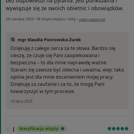
bez odpowiedzi na pytania. Jest punktualna i
wywiązuje się ze swoich obietnic i obowiązków.
w opinii użytkownika Anastazja
29 czerwca 2025
•
W innym miejscu
•
Inny
•
zgłoś nadużycie
mgr Klaudia Piotrowska-Żurek
Dziękuję z całego serca za te słowa. Bardzo się
cieszę, że czuje się Pani zaopiekowana i
bezpieczna – to dla mnie naprawdę ważne.
Staram się zawsze być obecna i uważna, więc taka
opinia jest dla mnie docenieniem mojej pracy.
Dziękuję za zaufanie i za to, że mogę Pani
towarzyszyć w tym procesie.
10 lipca 2025
J
Weryfikacja wizyty