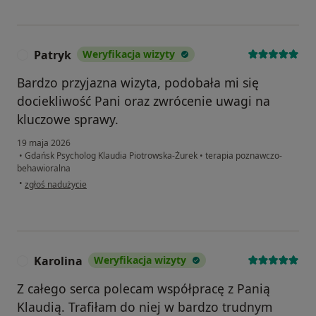
Patryk
Weryfikacja wizyty
P
Bardzo przyjazna wizyta, podobała mi się
dociekliwość Pani oraz zwrócenie uwagi na
kluczowe sprawy.
19 maja 2026
•
Gdańsk Psycholog Klaudia Piotrowska-Żurek
•
terapia poznawczo-
behawioralna
w opinii użytkownika Patryk
•
zgłoś nadużycie
Karolina
Weryfikacja wizyty
K
Z całego serca polecam współpracę z Panią
Klaudią. Trafiłam do niej w bardzo trudnym