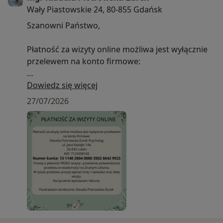
Wały Piastowskie 24, 80-855 Gdańsk
Szanowni Państwo,
Płatność za wizyty online możliwa jest wyłącznie
przelewem na konto firmowe:
Klaudia Piotrowska-Żurek Psycholog
Dowiedz się więcej
ul. Wały Piastowskie
27/07/2026
80-855 Gdańsk
NIP: 7123508142
Numer konta: 13 1140 2004 0000 3502 8642 9923
Proszę o dokonanie płatności przed wizytą oraz o
przesłanie potwierdzenia przelewu w wiadomości
na Znanym Lekarzu.
W tytule przelewu proszę wpisać imię i nazwisko
oraz datę wizyty.