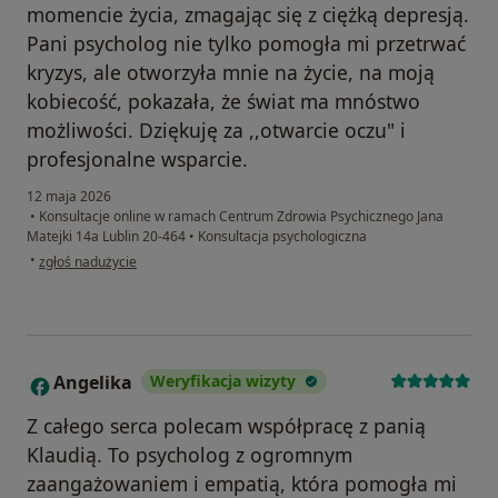
momencie życia, zmagając się z ciężką depresją.
Pani psycholog nie tylko pomogła mi przetrwać
kryzys, ale otworzyła mnie na życie, na moją
kobiecość, pokazała, że świat ma mnóstwo
możliwości. Dziękuję za ,,otwarcie oczu" i
profesjonalne wsparcie.
12 maja 2026
•
Konsultacje online w ramach Centrum Zdrowia Psychicznego Jana
Matejki 14a Lublin 20-464
•
Konsultacja psychologiczna
w opinii użytkownika Karolina
•
zgłoś nadużycie
Angelika
Weryfikacja wizyty
A
Z całego serca polecam współpracę z panią
Klaudią. To psycholog z ogromnym
zaangażowaniem i empatią, która pomogła mi