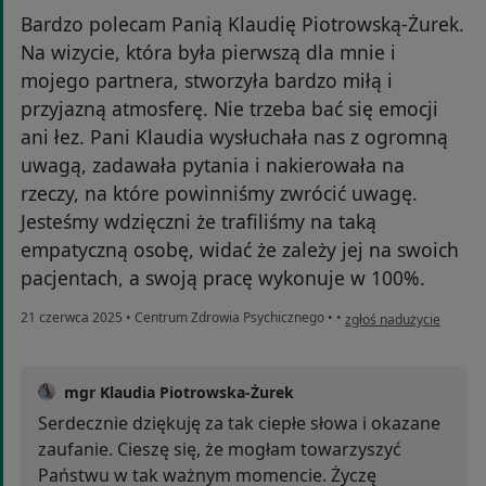
Bardzo polecam Panią Klaudię Piotrowską-Żurek.
Na wizycie, która była pierwszą dla mnie i
mojego partnera, stworzyła bardzo miłą i
przyjazną atmosferę. Nie trzeba bać się emocji
ani łez. Pani Klaudia wysłuchała nas z ogromną
uwagą, zadawała pytania i nakierowała na
rzeczy, na które powinniśmy zwrócić uwagę.
Jesteśmy wdzięczni że trafiliśmy na taką
empatyczną osobę, widać że zależy jej na swoich
pacjentach, a swoją pracę wykonuje w 100%.
w opinii użytkownika J
21 czerwca 2025
•
Centrum Zdrowia Psychicznego
•
•
zgłoś nadużycie
mgr Klaudia Piotrowska-Żurek
Serdecznie dziękuję za tak ciepłe słowa i okazane
zaufanie. Cieszę się, że mogłam towarzyszyć
Państwu w tak ważnym momencie. Życzę