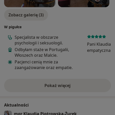
Zobacz galerię (3)
W pigułce
Specjalista w obszarze
psychologii i seksuologii.
Pani Klaudia j
Odbyłam staże w Portugalii,
empatyczna, s
Włoszech oraz Malcie.
skupieniem. D
Pacjenci cenią mnie za
żebym czuła s
zaangażowanie oraz empatie.
Widać, że robi 
zaangażowani
przychodzę. Ro
Pokaż więcej
o doświadczeniu
Aktualności
mgr Klaudia Piotrowska-Żurek